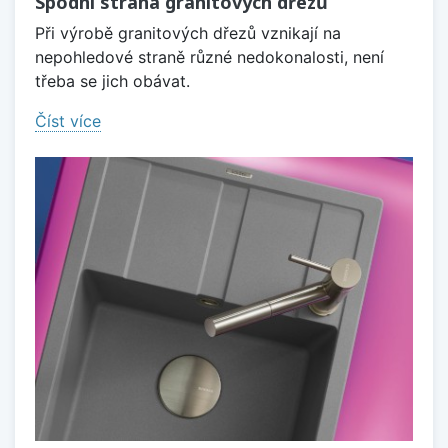
Spodní strana granitových dřezů
Při výrobě granitových dřezů vznikají na
nepohledové straně různé nedokonalosti, není
třeba se jich obávat.
Číst více