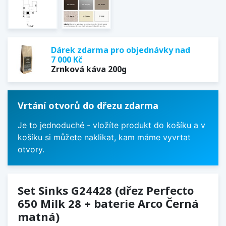
Dárek zdarma pro objednávky nad
7 000 Kč
Zrnková káva 200g
Vrtání otvorů do dřezu zdarma
Je to jednoduché - vložíte produkt do košíku a v
košíku si můžete naklikat, kam máme vyvrtat
otvory.
Set Sinks G24428 (dřez Perfecto
650 Milk 28 + baterie Arco Černá
matná)