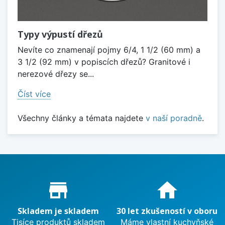
Typy výpustí dřezů
Nevíte co znamenají pojmy 6/4, 1 1/2 (60 mm) a
3 1/2 (92 mm) v popiscích dřezů? Granitové i
nerezové dřezy se...
Číst více
Všechny články a témata najdete
v naší poradně
.
Proč nakupovat u nás?
store_mall_directory
home
Skladem je skladem
30 let zkušeností v oboru
Tisíce produktů skladem
Máme vlastní kuchyňské