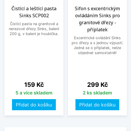
Čistící a leštící pasta
Sifon s excentrickým
Sinks SCP002
ovládáním Sinks pro
granitové dřezy -
Čistící pasta na granitové a
příplatek
nerezové dřezy Sinks, balení
200 g, v balení je houbička.
Excentrické ovládání Sinks
pro dřezy a s jednou výpustí.
Jedná se o příplatek, nelze
objednat samostatně!
Cena
Cena
159 Kč
299 Kč
5 a více skladem
2 ks skladem
Přidat do košíku
Přidat do košíku