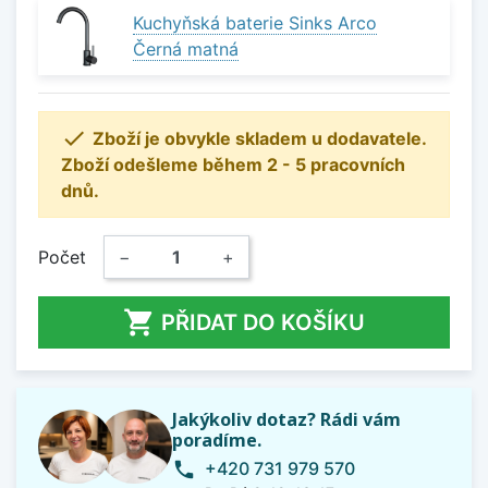
Kuchyňská baterie Sinks Arco
Černá matná

Zboží je obvykle skladem u dodavatele.
Zboží odešleme během 2 - 5 pracovních
dnů.
Počet
−
+

PŘIDAT DO KOŠÍKU
Jakýkoliv dotaz? Rádi vám
poradíme.
+420 731 979 570
phone