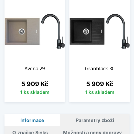
Avena 29
Granblack 30
Cena
Cena
5 909 Kč
5 909 Kč
1 ks skladem
1 ks skladem
Informace
Parametry zboží
O značce Sinks
Možnosti a ceny dopravy