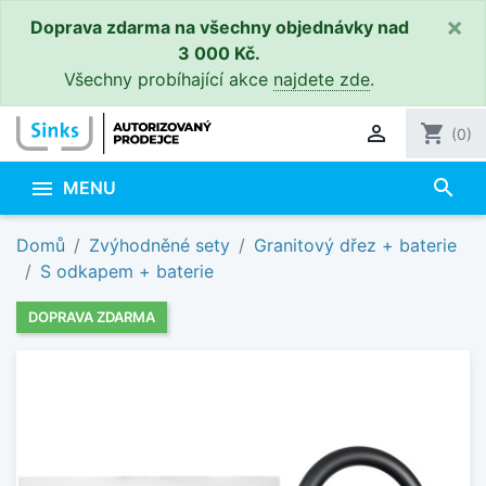
×
Doprava zdarma na všechny objednávky nad
3 000 Kč.
Všechny probíhající akce
najdete zde
.

shopping_cart
(0)
search

MENU
Domů
Zvýhodněné sety
Granitový dřez + baterie
S odkapem + baterie
DOPRAVA ZDARMA