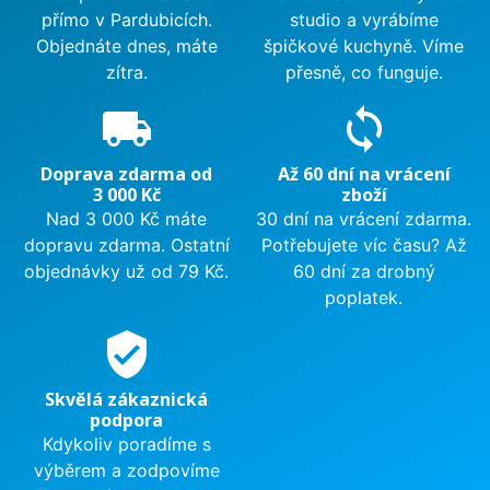
přímo v Pardubicích.
studio a vyrábíme
Objednáte dnes, máte
špičkové kuchyně. Víme
zítra.
přesně, co funguje.
local_shipping
sync
Doprava zdarma od
Až 60 dní na vrácení
3 000 Kč
zboží
Nad 3 000 Kč máte
30 dní na vrácení zdarma.
dopravu zdarma. Ostatní
Potřebujete víc času? Až
objednávky už od 79 Kč.
60 dní za drobný
poplatek.
verified_user
Skvělá zákaznická
podpora
Kdykoliv poradíme s
výběrem a zodpovíme