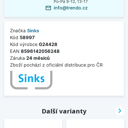
Po-Pá 9-12, 13-17
info@trendo.cz
mail_outline
Značka
Sinks
Kód
58997
Kód výrobce
G24428
EAN
8596142056248
Záruka
24 měsíců
Zboží pochází z oficiální distribuce pro ČR

Další varianty