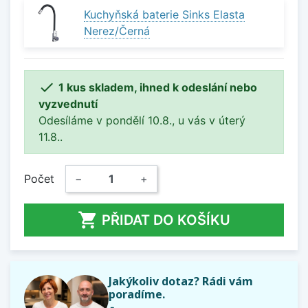
Kuchyňská baterie Sinks Elasta
Nerez/Černá

1 kus skladem, ihned k odeslání nebo
vyzvednutí
Odesíláme v pondělí 10.8., u vás v úterý
11.8..
Počet
−
+

PŘIDAT DO KOŠÍKU
Jakýkoliv dotaz? Rádi vám
poradíme.