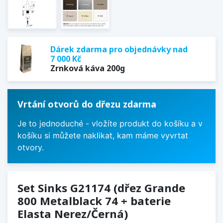
Dárek zdarma pro objednávky nad
7 000 Kč
Zrnková káva 200g
Vrtání otvorů do dřezu zdarma
Je to jednoduché - vložíte produkt do košíku a v
košíku si můžete naklikat, kam máme vyvrtat
otvory.
Set Sinks G21174 (dřez Grande
800 Metalblack 74 + baterie
Elasta Nerez/Černá)