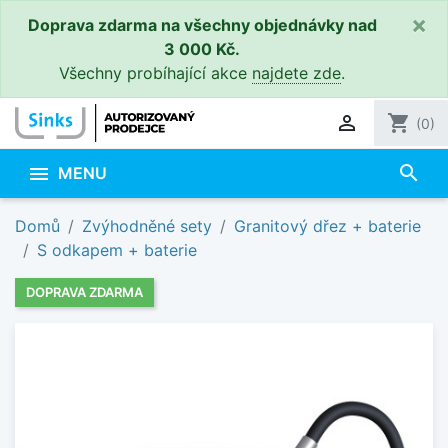
×
Doprava zdarma na všechny objednávky nad
3 000 Kč.
Všechny probíhající akce
najdete zde
.

shopping_cart
(0)
search

MENU
Domů
Zvýhodněné sety
Granitový dřez + baterie
S odkapem + baterie
DOPRAVA ZDARMA