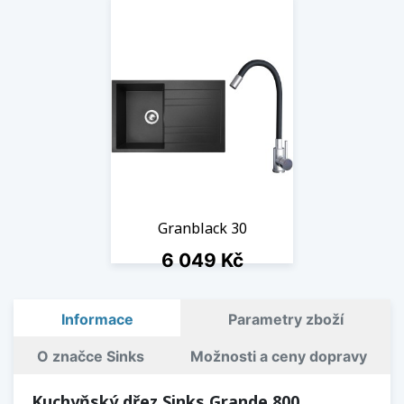
Granblack 30
Cena
6 049 Kč
1 ks skladem
Informace
Parametry zboží
O značce Sinks
Možnosti a ceny dopravy
Kuchyňský dřez Sinks Grande 800