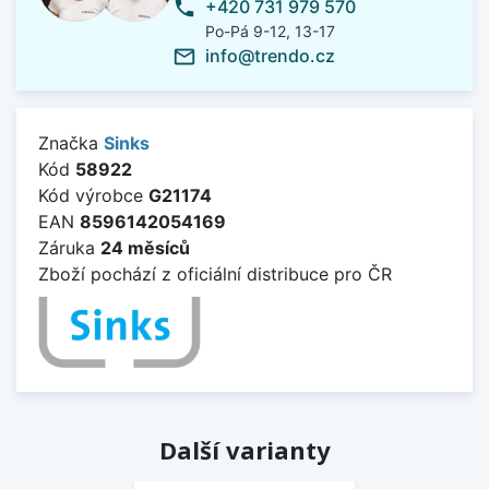
+420 731 979 570
phone
Po-Pá 9-12, 13-17
info@trendo.cz
mail_outline
Značka
Sinks
Kód
58922
Kód výrobce
G21174
EAN
8596142054169
Záruka
24 měsíců
Zboží pochází z oficiální distribuce pro ČR
Další varianty