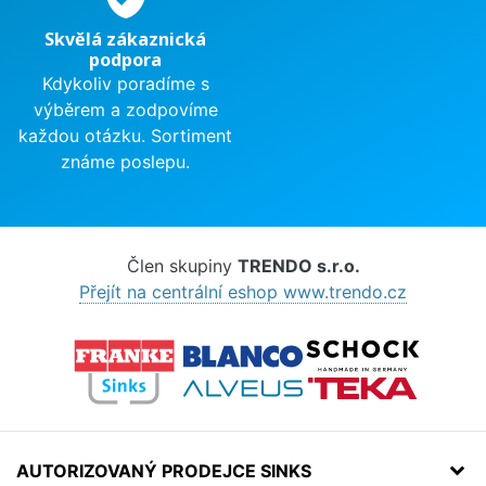
Skvělá zákaznická
podpora
Kdykoliv poradíme s
výběrem a zodpovíme
každou otázku. Sortiment
známe poslepu.
Člen skupiny
TRENDO s.r.o.
Přejít na centrální eshop www.trendo.cz
AUTORIZOVANÝ PRODEJCE SINKS