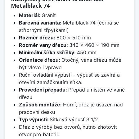
Metalblack 74
Materiál:
Granit
Barevná varianta:
Metalblack 74 (černá se
stříbrnými třpytkami)
Rozměr dřezu:
800 x 510 mm
Rozměr vany dřezu:
340 x 460 x 190 mm
Minimální šířka skříňky:
450 mm
Orientace dřezu:
Otočný, vana dřezu může
být vlevo i vpravo
Ruční ovládání výpusti - výpusť se zavírá a
otevírá zamáčknutím sítka.
Provedení přepadu:
Přepad umístěn ve vaně
dřezu
Způsob montáže:
Horní, dřez je usazen nad
pracovní desku
Typ výpusti:
Sítková výpusť 3 1/2
Dřez z výroby bez otvorů, nutno zhotovit
otvor pro baterii.