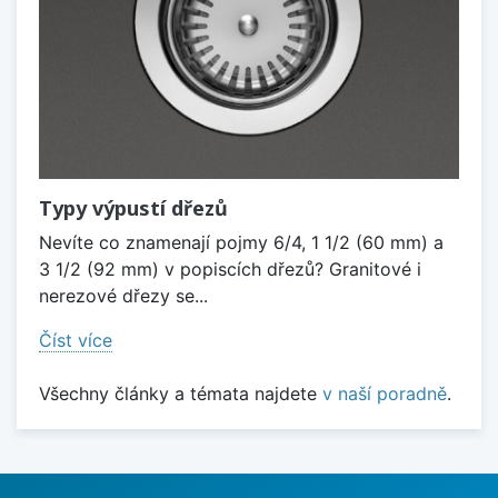
Typy výpustí dřezů
Nevíte co znamenají pojmy 6/4, 1 1/2 (60 mm) a
3 1/2 (92 mm) v popiscích dřezů? Granitové i
nerezové dřezy se...
Číst více
Všechny články a témata najdete
v naší poradně
.