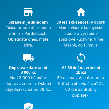
Proč nakupovat u nás?
store_mall_directory
home
Skladem je skladem
30 let zkušeností v oboru
Tisíce produktů skladem
Máme vlastní kuchyňské
přímo v Pardubicích.
studio a vyrábíme
Objednáte dnes, máte
špičkové kuchyně. Víme
zítra.
přesně, co funguje.
local_shipping
sync
Doprava zdarma od
Až 60 dní na vrácení
3 000 Kč
zboží
Nad 3 000 Kč máte
30 dní na vrácení zdarma.
dopravu zdarma. Ostatní
Potřebujete víc času? Až
objednávky už od 79 Kč.
60 dní za drobný
poplatek.
verified_user