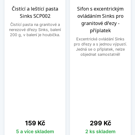
Čistící a leštící pasta
Sifon s excentrickým
Sinks SCP002
ovládáním Sinks pro
granitové dřezy -
Čistící pasta na granitové a
příplatek
nerezové dřezy Sinks, balení
200 g, v balení je houbička.
Excentrické ovládání Sinks
pro dřezy a s jednou výpustí.
Jedná se o příplatek, nelze
objednat samostatně!
Cena
Cena
159 Kč
299 Kč
5 a více skladem
2 ks skladem