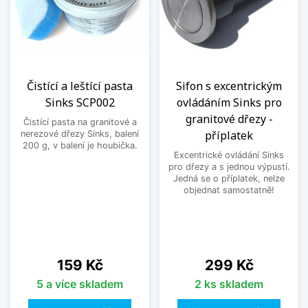
Čistící a leštící pasta
Sifon s excentrickým
Sinks SCP002
ovládáním Sinks pro
granitové dřezy -
Čistící pasta na granitové a
příplatek
nerezové dřezy Sinks, balení
200 g, v balení je houbička.
Excentrické ovládání Sinks
pro dřezy a s jednou výpustí.
Jedná se o příplatek, nelze
objednat samostatně!
Cena
Cena
159 Kč
299 Kč
5 a více skladem
2 ks skladem