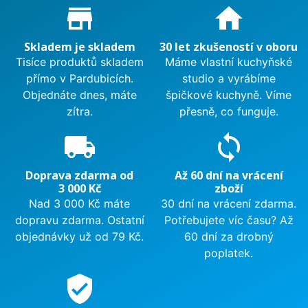
Proč nakupovat u nás?
store_mall_directory
home
Skladem je skladem
30 let zkušeností v oboru
Tisíce produktů skladem
Máme vlastní kuchyňské
přímo v Pardubicích.
studio a vyrábíme
Objednáte dnes, máte
špičkové kuchyně. Víme
zítra.
přesně, co funguje.
local_shipping
sync
Doprava zdarma od
Až 60 dní na vrácení
3 000 Kč
zboží
Nad 3 000 Kč máte
30 dní na vrácení zdarma.
dopravu zdarma. Ostatní
Potřebujete víc času? Až
objednávky už od 79 Kč.
60 dní za drobný
poplatek.
verified_user