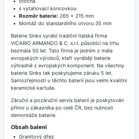
otočná
s vytahovací koncovkou
Rozměr baterie:
265 x 215 mm
Montáž do standardního otvoru 35 mm
Baterie Sinks vyrábí tradiční italská firma
VICARIO ARMANDO & C. s.r.l. působící na trhu
bezmála 50 let. Tato firma je jedním z mála
evropských výrobců, kteří vyrábějí baterie
výhradně z evropských komponent. Na všechny
baterie Sinks tak poskytujeme záruku 5 let.
Samozřejmostí u těchto baterií jsou velmi kvalitní
keramické kartuše.
Záruční a pozáruční servis baterií je poskytován
přímo u zákazníka po celé ČR, bez nutnosti
demontáže baterie.
Obsah balení
Granitový dřez