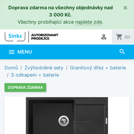
×
Doprava zdarma na všechny objednávky nad
3 000 Kč.
Všechny probíhající akce
najdete zde
.

shopping_cart
(0)
search

MENU
Domů
Zvýhodněné sety
Granitový dřez + baterie
S odkapem + baterie
DOPRAVA ZDARMA