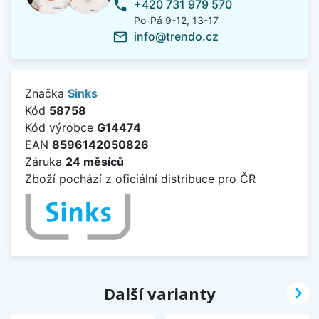
+420 731 979 570
phone
Po-Pá 9-12, 13-17
info@trendo.cz
mail_outline
Značka
Sinks
Kód
58758
Kód výrobce
G14474
EAN
8596142050826
Záruka
24 měsíců
Zboží pochází z oficiální distribuce pro ČR

Další varianty