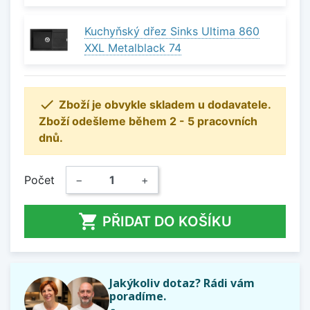
Kuchyňský dřez Sinks Ultima 860
XXL Metalblack 74

Zboží je obvykle skladem u dodavatele.
Zboží odešleme během 2 - 5 pracovních
dnů.
Počet
−
+

PŘIDAT DO KOŠÍKU
Jakýkoliv dotaz? Rádi vám
poradíme.