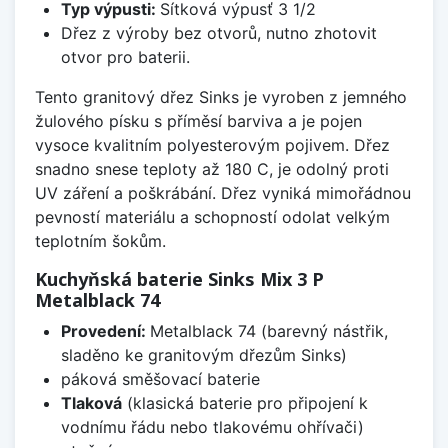
Typ výpusti:
Sítková výpusť 3 1/2
Dřez z výroby bez otvorů, nutno zhotovit
otvor pro baterii.
Tento granitový dřez Sinks je vyroben z jemného
žulového písku s příměsí barviva a je pojen
vysoce kvalitním polyesterovým pojivem. Dřez
snadno snese teploty až 180 C, je odolný proti
UV záření a poškrábání. Dřez vyniká mimořádnou
pevností materiálu a schopností odolat velkým
teplotním šokům.
Kuchyňská baterie Sinks Mix 3 P
Metalblack 74
Provedení:
Metalblack 74 (barevný nástřik,
sladěno ke granitovým dřezům Sinks)
páková směšovací baterie
Tlaková
(klasická baterie pro připojení k
vodnímu řádu nebo tlakovému ohřívači)