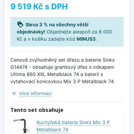
9 519 Kč
s DPH
loyalty
Sleva 3 % na všechny větší
objednávky!
Objednejte alespoň za 8 000
Kč a v košíku zadejte kód
MINUS3
.
Cenově zvýhodněný set dřezu a baterie Sinks
G14474 - obsahuje granitový dřez s odkapem
Ultima 860 XXL Metalblack 74 a baterii s
vytahovací koncovkou Mix 3 P Metalblack 74.
expand_more
Více informací
Tento set obsahuje
Kuchyňská baterie Sinks Mix 3 P
Metalblack 74