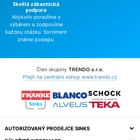
Skvělá zákaznická
podpora
Kdykoliv poradíme s
výběrem a zodpovíme
každou otázku. Sortiment
známe poslepu.
Člen skupiny
TRENDO s.r.o.
Přejít na centrální eshop www.trendo.cz
AUTORIZOVANÝ PRODEJCE SINKS