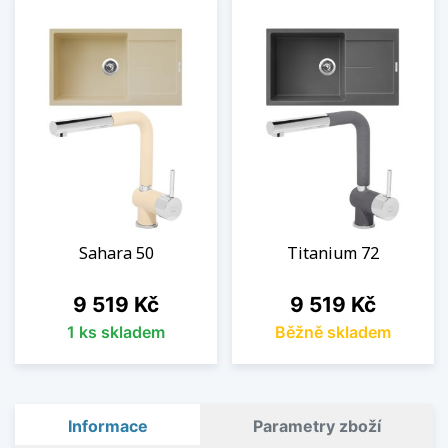
Sahara 50
Titanium 72
Cena
Cena
9 519 Kč
9 519 Kč
1 ks skladem
Běžně skladem
Informace
Parametry zboží