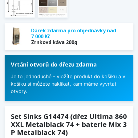
Dárek zdarma pro objednávky nad
7 000 Kč
Zrnková káva 200g
Vrtání otvorů do dřezu zdarma
Je to jednoduché - vložíte produkt do košíku a v
košíku si můžete naklikat, kam máme vyvrtat
otvory.
Set Sinks G14474 (dřez Ultima 860
XXL Metalblack 74 + baterie Mix 3
P Metalblack 74)