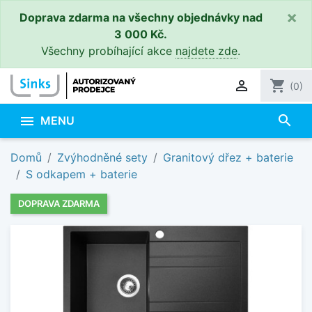
×
Doprava zdarma na všechny objednávky nad
3 000 Kč.
Všechny probíhající akce
najdete zde
.

shopping_cart
(0)
search

MENU
Domů
Zvýhodněné sety
Granitový dřez + baterie
S odkapem + baterie
DOPRAVA ZDARMA