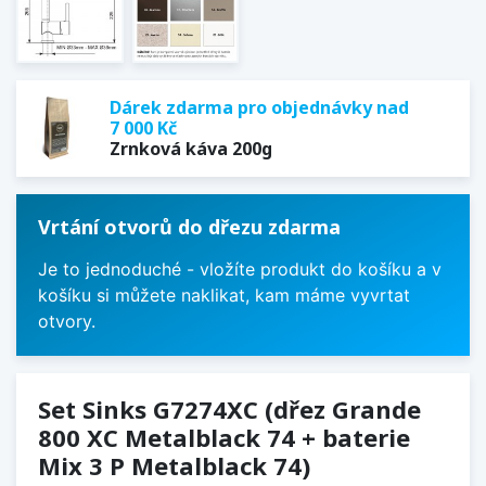
Dárek zdarma pro objednávky nad
7 000 Kč
Zrnková káva 200g
Vrtání otvorů do dřezu zdarma
Je to jednoduché - vložíte produkt do košíku a v
košíku si můžete naklikat, kam máme vyvrtat
otvory.
Set Sinks G7274XC (dřez Grande
800 XC Metalblack 74 + baterie
Mix 3 P Metalblack 74)