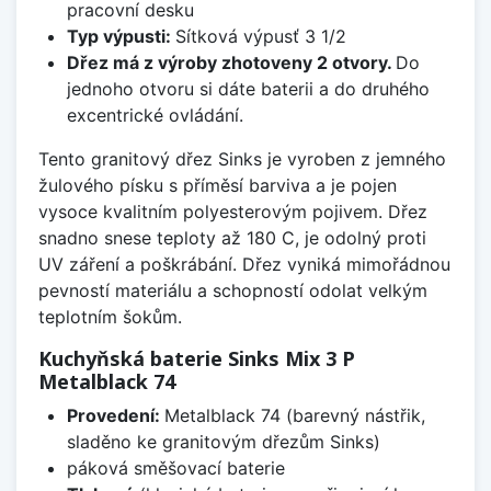
pracovní desku
Typ výpusti:
Sítková výpusť 3 1/2
Dřez má z výroby zhotoveny 2 otvory.
Do
jednoho otvoru si dáte baterii a do druhého
excentrické ovládání.
Tento granitový dřez Sinks je vyroben z jemného
žulového písku s příměsí barviva a je pojen
vysoce kvalitním polyesterovým pojivem. Dřez
snadno snese teploty až 180 C, je odolný proti
UV záření a poškrábání. Dřez vyniká mimořádnou
pevností materiálu a schopností odolat velkým
teplotním šokům.
Kuchyňská baterie Sinks Mix 3 P
Metalblack 74
Provedení:
Metalblack 74 (barevný nástřik,
sladěno ke granitovým dřezům Sinks)
páková směšovací baterie