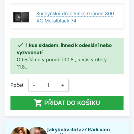
Kuchyňský dřez Sinks Grande 800
XC Metalblack 74

1 kus skladem, ihned k odeslání nebo
vyzvednutí
Odesíláme v pondělí 10.8., u vás v úterý
11.8..
Počet
−
+

PŘIDAT DO KOŠÍKU
Jakýkoliv dotaz? Rádi vám