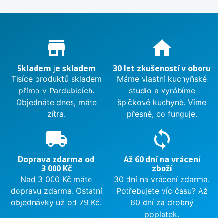
Proč nakupovat u nás?
store_mall_directory
home
Skladem je skladem
30 let zkušeností v oboru
Tisíce produktů skladem
Máme vlastní kuchyňské
přímo v Pardubicích.
studio a vyrábíme
Objednáte dnes, máte
špičkové kuchyně. Víme
zítra.
přesně, co funguje.
local_shipping
sync
Doprava zdarma od
Až 60 dní na vrácení
3 000 Kč
zboží
Nad 3 000 Kč máte
30 dní na vrácení zdarma.
dopravu zdarma. Ostatní
Potřebujete víc času? Až
objednávky už od 79 Kč.
60 dní za drobný
poplatek.