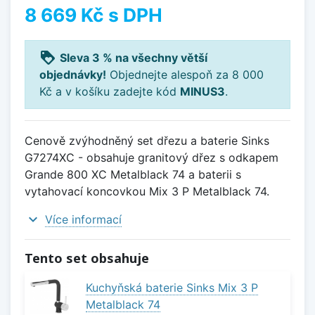
8 669 Kč
s DPH
loyalty
Sleva 3 % na všechny větší
objednávky!
Objednejte alespoň za 8 000
Kč a v košíku zadejte kód
MINUS3
.
Cenově zvýhodněný set dřezu a baterie Sinks
G7274XC - obsahuje granitový dřez s odkapem
Grande 800 XC Metalblack 74 a baterii s
vytahovací koncovkou Mix 3 P Metalblack 74.
expand_more
Více informací
Tento set obsahuje
Kuchyňská baterie Sinks Mix 3 P
Metalblack 74