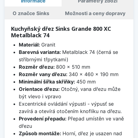
Informace
Parametry zboží
O značce Sinks
Možnosti a ceny dopravy
Kuchyňský dřez Sinks Grande 800 XC
Metalblack 74
Materiál:
Granit
Barevná varianta:
Metalblack 74 (černá se
stříbrnými třpytkami)
Rozměr dřezu:
800 x 510 mm
Rozměr vany dřezu:
340 x 460 x 190 mm
Minimální šířka skříňky:
450 mm
Orientace dřezu:
Otočný, vana dřezu může
být vlevo i vpravo
Excentrické ovládání výpusti - výpusť se
zavírá a otevírá otočením knoflíku na dřezu.
Provedení přepadu:
Přepad umístěn ve vaně
dřezu
Způsob montáže:
Horní, dřez je usazen nad