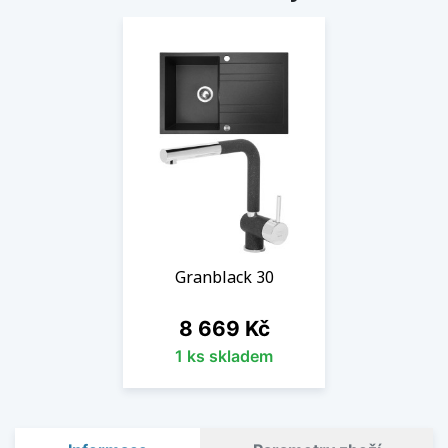
Granblack 30
Cena
8 669 Kč
1 ks skladem