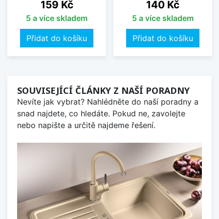
Cena
Cena
159 Kč
140 Kč
5 a více skladem
5 a více skladem
Přidat do košíku
Přidat do košíku
SOUVISEJÍCÍ ČLÁNKY Z NAŠÍ PORADNY
Nevíte jak vybrat? Nahlédněte do naší poradny a
snad najdete, co hledáte. Pokud ne, zavolejte
nebo napište a určitě najdeme řešení.