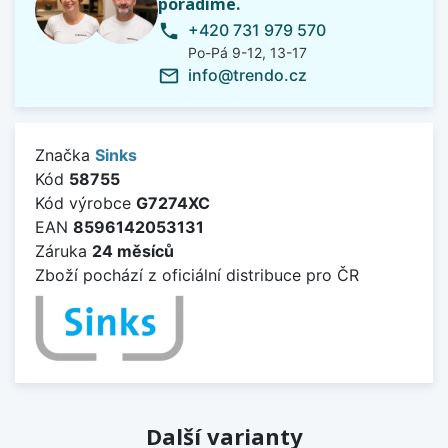
poradíme.
+420 731 979 570
phone
Po-Pá 9-12, 13-17
info@trendo.cz
mail_outline
Značka
Sinks
Kód
58755
Kód výrobce
G7274XC
EAN
8596142053131
Záruka
24 měsíců
Zboží pochází z oficiální distribuce pro ČR
Další varianty