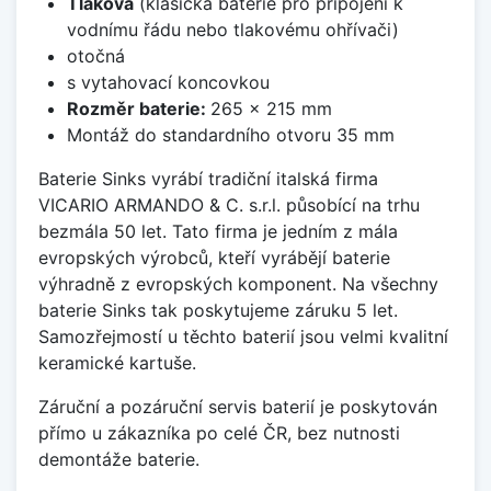
Tlaková
(klasická baterie pro připojení k
vodnímu řádu nebo tlakovému ohřívači)
otočná
s vytahovací koncovkou
Rozměr baterie:
265 x 215 mm
Montáž do standardního otvoru 35 mm
Baterie Sinks vyrábí tradiční italská firma
VICARIO ARMANDO & C. s.r.l. působící na trhu
bezmála 50 let. Tato firma je jedním z mála
evropských výrobců, kteří vyrábějí baterie
výhradně z evropských komponent. Na všechny
baterie Sinks tak poskytujeme záruku 5 let.
Samozřejmostí u těchto baterií jsou velmi kvalitní
keramické kartuše.
Záruční a pozáruční servis baterií je poskytován
přímo u zákazníka po celé ČR, bez nutnosti
demontáže baterie.