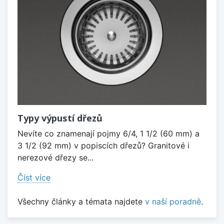
Typy výpustí dřezů
Nevíte co znamenají pojmy 6/4, 1 1/2 (60 mm) a
3 1/2 (92 mm) v popiscích dřezů? Granitové i
nerezové dřezy se...
Číst více
Všechny články a témata najdete
v naší poradně
.