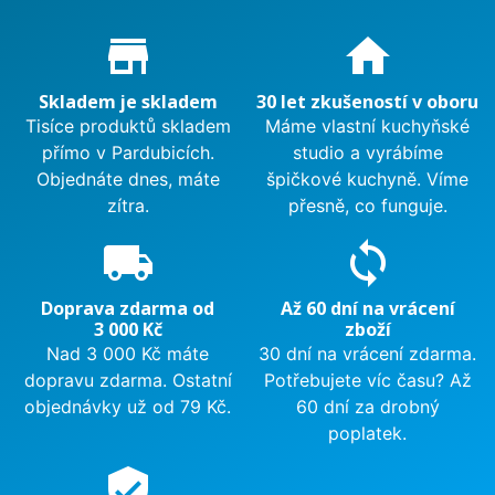
Proč nakupovat u nás?
store_mall_directory
home
Skladem je skladem
30 let zkušeností v oboru
Tisíce produktů skladem
Máme vlastní kuchyňské
přímo v Pardubicích.
studio a vyrábíme
Objednáte dnes, máte
špičkové kuchyně. Víme
zítra.
přesně, co funguje.
local_shipping
sync
Doprava zdarma od
Až 60 dní na vrácení
3 000 Kč
zboží
Nad 3 000 Kč máte
30 dní na vrácení zdarma.
dopravu zdarma. Ostatní
Potřebujete víc času? Až
objednávky už od 79 Kč.
60 dní za drobný
poplatek.
verified_user