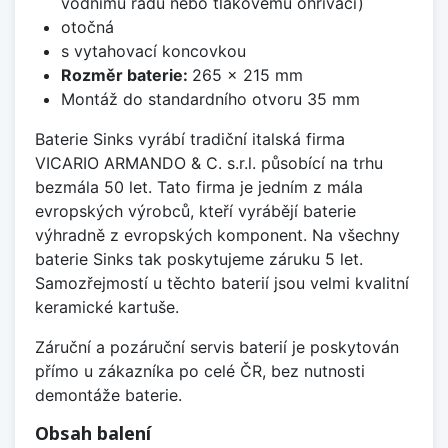
vodnímu řádu nebo tlakovému ohřívači)
otočná
s vytahovací koncovkou
Rozměr baterie:
265 x 215 mm
Montáž do standardního otvoru 35 mm
Baterie Sinks vyrábí tradiční italská firma
VICARIO ARMANDO & C. s.r.l. působící na trhu
bezmála 50 let. Tato firma je jedním z mála
evropských výrobců, kteří vyrábějí baterie
výhradně z evropských komponent. Na všechny
baterie Sinks tak poskytujeme záruku 5 let.
Samozřejmostí u těchto baterií jsou velmi kvalitní
keramické kartuše.
Záruční a pozáruční servis baterií je poskytován
přímo u zákazníka po celé ČR, bez nutnosti
demontáže baterie.
Obsah balení