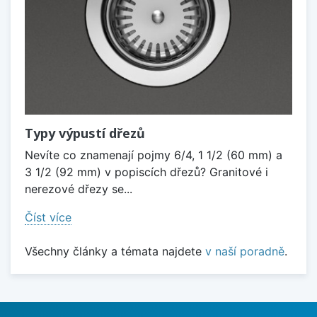
Typy výpustí dřezů
Nevíte co znamenají pojmy 6/4, 1 1/2 (60 mm) a
3 1/2 (92 mm) v popiscích dřezů? Granitové i
nerezové dřezy se...
Číst více
Všechny články a témata najdete
v naší poradně
.