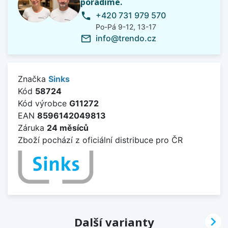
poradíme.
+420 731 979 570
phone
Po-Pá 9-12, 13-17
info@trendo.cz
mail_outline
Značka
Sinks
Kód
58724
Kód výrobce
G11272
EAN
8596142049813
Záruka
24 měsíců
Zboží pochází z oficiální distribuce pro ČR

Další varianty