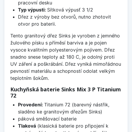
pracovní desku
Typ výpusti:
Sítková výpusť 3 1/2
Dřez z výroby bez otvorů, nutno zhotovit
otvor pro baterii.
Tento granitový dřez Sinks je vyroben z jemného
žulového písku s příměsí barviva a je pojen
vysoce kvalitním polyesterovým pojivem. Dřez
snadno snese teploty až 180 C, je odolný proti
UV záření a poškrábání. Dřez vyniká mimořádnou
pevností materiálu a schopností odolat velkým
teplotním šokům.
Kuchyňská baterie Sinks Mix 3 P Titanium
72
Provedení:
Titanium 72 (barevný nástřik,
sladěno ke granitovým dřezům Sinks)
páková směšovací baterie
Tlaková
(klasická baterie pro připojení k