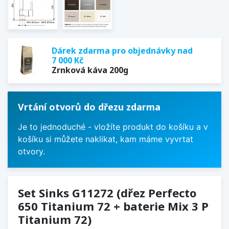
Dárek zdarma pro objednávky nad
7 000 Kč
Zrnková káva 200g
Vrtání otvorů do dřezu zdarma
Je to jednoduché - vložíte produkt do košíku a v
košíku si můžete naklikat, kam máme vyvrtat
otvory.
Set Sinks G11272 (dřez Perfecto
650 Titanium 72 + baterie Mix 3 P
Titanium 72)