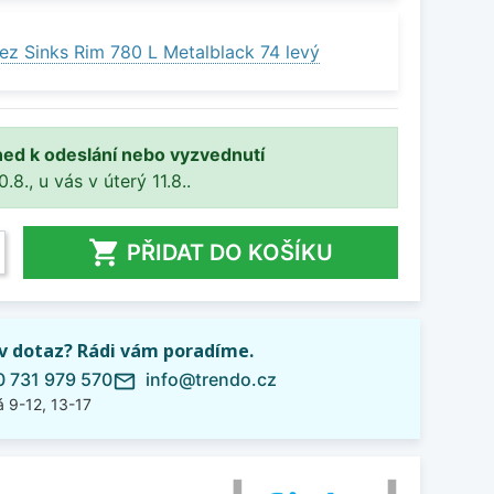
ez Sinks Rim 780 L Metalblack 74 levý
ned k odeslání nebo vyzvednutí
8., u vás v úterý 11.8..

PŘIDAT DO KOŠÍKU
iv dotaz? Rádi vám poradíme.
 731 979 570
info@trendo.cz
mail_outline
 9-12, 13-17