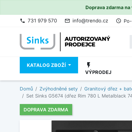
Doprava zdarma na 
731 979 570
info@trendo.cz
Po-
phone
mail_outline
access_time
flash_on
KATALOG ZBOŽÍ
VÝPRODEJ
Domů
Zvýhodněné sety
Granitový dřez + bat
Set Sinks G5674 (dřez Rim 780 L Metalblack 74
DOPRAVA ZDARMA