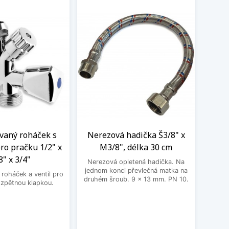
aný roháček s
Nerezová hadička Š3/8" x
BE
ro pračku 1/2" x
M3/8", délka 30 cm
3
8" x 3/4"
Nerezová opletená hadička. Na
BEK
jednom konci převlečná matka na
roháček a ventil pro
druhém šroub. 9 x 13 mm. PN 10.
 zpětnou klapkou.