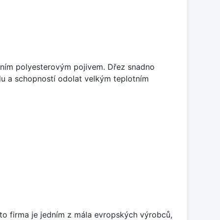
litním polyesterovým pojivem. Dřez snadno
lu a schopností odolat velkým teplotním
ato firma je jedním z mála evropských výrobců,