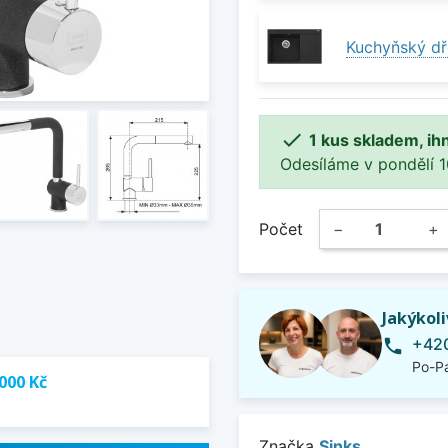
Kuchyňský dř

1 kus skladem, ih
Odesíláme v pondělí 10.
Počet
−
+
Jakýkol
+420
phone
Po-Pá
000 Kč
Značka
Sinks