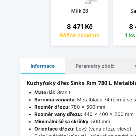
Milk 28
Sa
Cena
Ce
8 471 Kč
8 
Běžně skladem
1 k
Informace
Parametry zboží
Kuchyňský dřez Sinks Rim 780 L Metalbla
Materiál:
Granit
Barevná varianta:
Metalblack 74 (černá se s
Rozměr dřezu:
780 x 500 mm
Rozměr vany dřezu:
440 x 400 x 200 mm
Minimální šířka skříňky:
500 mm
Orientace dřezu:
Levý (vana dřezu vlevo)
Ruční ovládání výpusti - výpusť se zavírá a