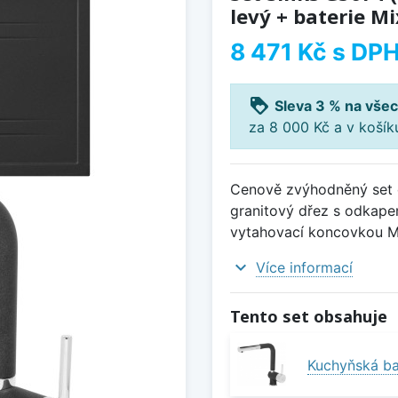
levý + baterie Mi
8 471 Kč
s DP
loyalty
Sleva 3 % na všec
za 8 000 Kč a v koší
Cenově zvýhodněný set d
granitový dřez s odkapem
vytahovací koncovkou Mi
expand_more
Více informací
Tento set obsahuje
Kuchyňská ba