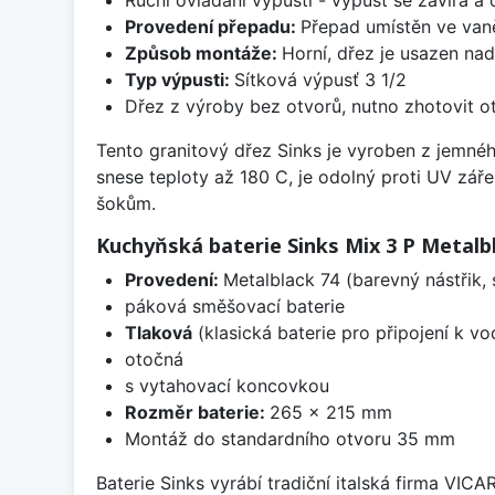
Provedení přepadu:
Přepad umístěn ve van
Způsob montáže:
Horní, dřez je usazen na
Typ výpusti:
Sítková výpusť 3 1/2
Dřez z výroby bez otvorů, nutno zhotovit ot
Tento granitový dřez Sinks je vyroben z jemné
snese teploty až 180 C, je odolný proti UV zář
šokům.
Kuchyňská baterie Sinks Mix 3 P Metalb
Provedení:
Metalblack 74 (barevný nástřik,
páková směšovací baterie
Tlaková
(klasická baterie pro připojení k v
otočná
s vytahovací koncovkou
Rozměr baterie:
265 x 215 mm
Montáž do standardního otvoru 35 mm
Baterie Sinks vyrábí tradiční italská firma VIC