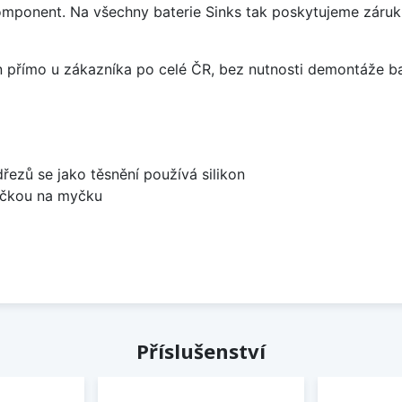
omponent. Na všechny baterie Sinks tak poskytujeme záruku 
án přímo u zákazníka po celé ČR, bez nutnosti demontáže ba
dřezů se jako těsnění používá silikon
bočkou na myčku
Příslušenství