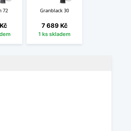
m 72
Granblack 30
Cena
 Kč
7 689 Kč
adem
1 ks skladem