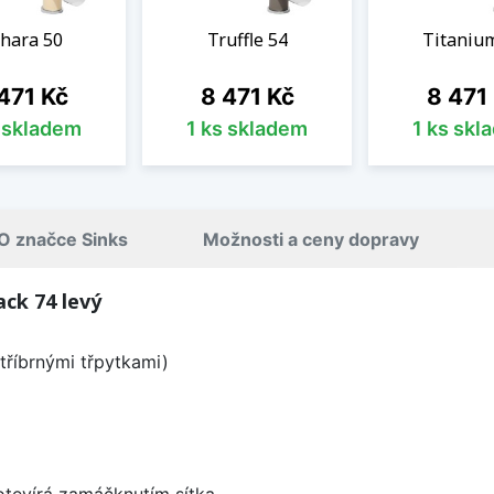
hara 50
Truffle 54
Titaniu
na
Cena
Cena
471 Kč
8 471 Kč
8 471
s skladem
1 ks skladem
1 ks skl
O značce Sinks
Možnosti a ceny dopravy
ck 74 levý
tříbrnými třpytkami)
 otevírá zamáčknutím sítka.