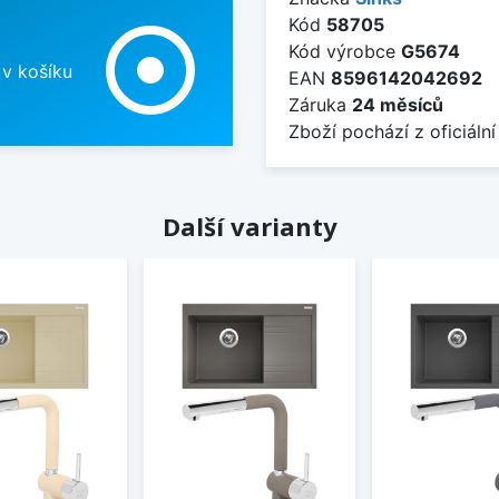
Kód
58705
adjust
Kód výrobce
G5674
 v košíku
EAN
8596142042692
Záruka
24 měsíců
Zboží pochází z oficiální
Další varianty