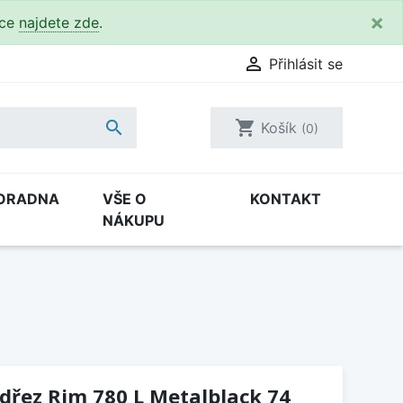
×
kce
najdete zde
.

Přihlásit se

shopping_cart
Košík
(0)
ORADNA
VŠE O
KONTAKT
NÁKUPU
(dřez Rim 780 L Metalblack 74