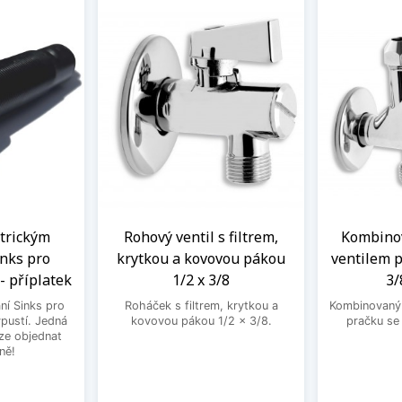
ntrickým
Rohový ventil s filtrem,
Kombinov
nks pro
krytkou a kovovou pákou
ventilem p
- příplatek
1/2 x 3/8
3/
ní Sinks pro
Roháček s filtrem, krytkou a
Kombinovaný 
ýpustí. Jedná
kovovou pákou 1/2 x 3/8.
pračku se
lze objednat
ně!