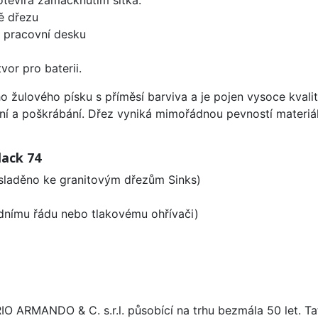
ě dřezu
d pracovní desku
vor pro baterii.
ho žulového písku s příměsí barviva a je pojen vysoce kva
ení a poškrábání. Dřez vyniká mimořádnou pevností materiá
lack 74
 sladěno ke granitovým dřezům Sinks)
odnímu řádu nebo tlakovému ohřívači)
ARIO ARMANDO & C. s.r.l. působící na trhu bezmála 50 let. T