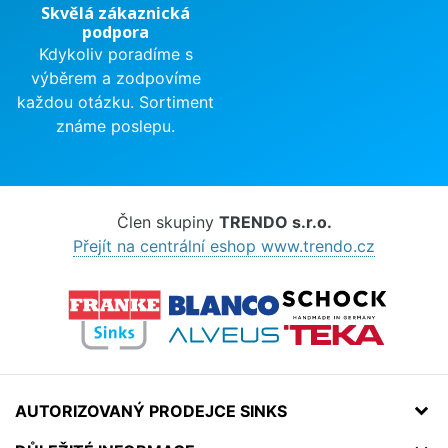
Skvělá zákaznická
podpora
Kdykoliv poradíme s
výběrem a zodpovíme
každou otázku. Sortiment
známe poslepu.
Člen skupiny
TRENDO s.r.o.
Přejít na centrální eshop www.trendo.cz
AUTORIZOVANÝ PRODEJCE SINKS