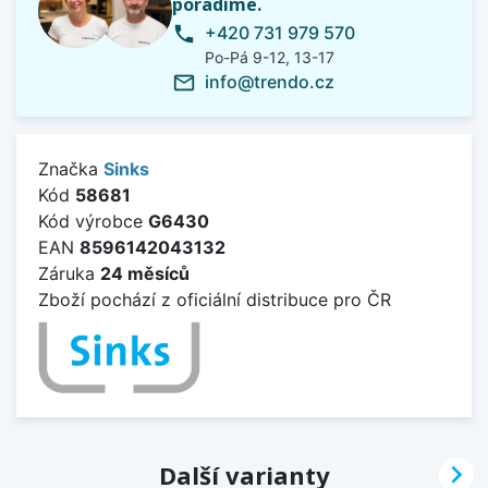
poradíme.
+420 731 979 570
phone
Po-Pá 9-12, 13-17
info@trendo.cz
mail_outline
Značka
Sinks
Kód
58681
Kód výrobce
G6430
EAN
8596142043132
Záruka
24 měsíců
Zboží pochází z oficiální distribuce pro ČR

Další varianty