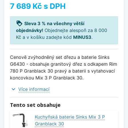
7 689 Kč
s DPH
loyalty
Sleva 3 % na všechny větší
objednávky!
Objednejte alespoň za 8 000
Kč a v košíku zadejte kód
MINUS3
.
Cenově zvýhodněný set dřezu a baterie Sinks
G6430 - obsahuje granitový dřez s odkapem Rim
780 P Granblack 30 pravý a baterii s vytahovací
koncovkou Mix 3 P Granblack 30.
expand_more
Více informací
Tento set obsahuje
Kuchyňská baterie Sinks Mix 3 P
Granblack 30