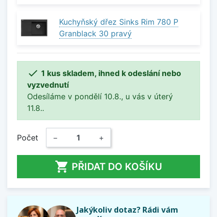
Kuchyňský dřez Sinks Rim 780 P
Granblack 30 pravý

1 kus skladem, ihned k odeslání nebo
vyzvednutí
Odesíláme v pondělí 10.8., u vás v úterý
11.8..
Počet
−
+

PŘIDAT DO KOŠÍKU
Jakýkoliv dotaz? Rádi vám