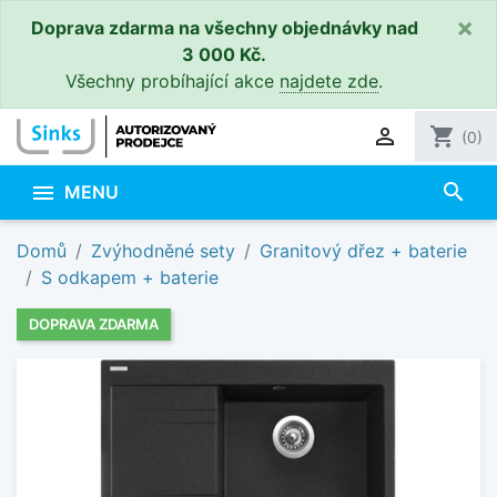
×
Doprava zdarma na všechny objednávky nad
3 000 Kč.
Všechny probíhající akce
najdete zde
.

shopping_cart
(0)
search

MENU
Domů
Zvýhodněné sety
Granitový dřez + baterie
S odkapem + baterie
DOPRAVA ZDARMA