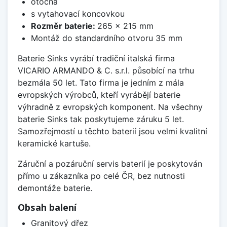
otočná
s vytahovací koncovkou
Rozměr baterie:
265 x 215 mm
Montáž do standardního otvoru 35 mm
Baterie Sinks vyrábí tradiční italská firma
VICARIO ARMANDO & C. s.r.l. působící na trhu
bezmála 50 let. Tato firma je jedním z mála
evropských výrobců, kteří vyrábějí baterie
výhradně z evropských komponent. Na všechny
baterie Sinks tak poskytujeme záruku 5 let.
Samozřejmostí u těchto baterií jsou velmi kvalitní
keramické kartuše.
Záruční a pozáruční servis baterií je poskytován
přímo u zákazníka po celé ČR, bez nutnosti
demontáže baterie.
Obsah balení
Granitový dřez