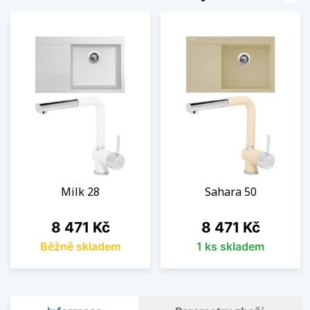
Milk 28
Sahara 50
Cena
Cena
8 471 Kč
8 471 Kč
Běžně skladem
1 ks skladem