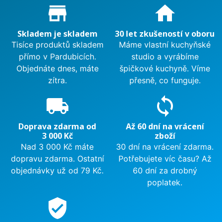
Proč nakupovat u nás?
store_mall_directory
home
Skladem je skladem
30 let zkušeností v oboru
Tisíce produktů skladem
Máme vlastní kuchyňské
přímo v Pardubicích.
studio a vyrábíme
Objednáte dnes, máte
špičkové kuchyně. Víme
zítra.
přesně, co funguje.
local_shipping
sync
Doprava zdarma od
Až 60 dní na vrácení
3 000 Kč
zboží
Nad 3 000 Kč máte
30 dní na vrácení zdarma.
dopravu zdarma. Ostatní
Potřebujete víc času? Až
objednávky už od 79 Kč.
60 dní za drobný
poplatek.
verified_user