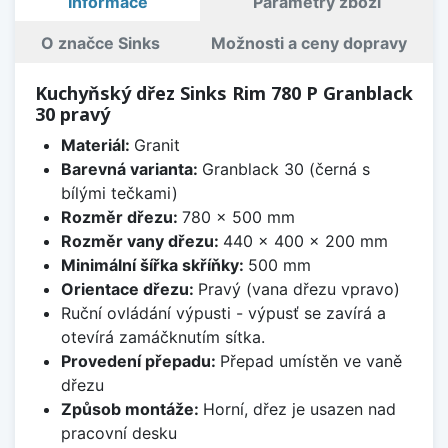
Informace
Parametry zboží
O značce Sinks
Možnosti a ceny dopravy
Kuchyňský dřez Sinks Rim 780 P Granblack
30 pravý
Materiál:
Granit
Barevná varianta:
Granblack 30 (černá s
bílými tečkami)
Rozměr dřezu:
780 x 500 mm
Rozměr vany dřezu:
440 x 400 x 200 mm
Minimální šířka skříňky:
500 mm
Orientace dřezu:
Pravý (vana dřezu vpravo)
Ruční ovládání výpusti - výpusť se zavírá a
otevírá zamáčknutím sítka.
Provedení přepadu:
Přepad umístěn ve vaně
dřezu
Způsob montáže:
Horní, dřez je usazen nad
pracovní desku