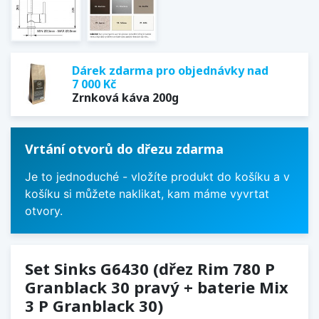
Dárek zdarma pro objednávky nad
7 000 Kč
Zrnková káva 200g
Vrtání otvorů do dřezu zdarma
Je to jednoduché - vložíte produkt do košíku a v
košíku si můžete naklikat, kam máme vyvrtat
otvory.
Set Sinks G6430 (dřez Rim 780 P
Granblack 30 pravý + baterie Mix
3 P Granblack 30)