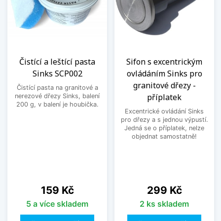
Čistící a leštící pasta
Sifon s excentrickým
Sinks SCP002
ovládáním Sinks pro
granitové dřezy -
Čistící pasta na granitové a
příplatek
nerezové dřezy Sinks, balení
200 g, v balení je houbička.
Excentrické ovládání Sinks
pro dřezy a s jednou výpustí.
Jedná se o příplatek, nelze
objednat samostatně!
Cena
Cena
159 Kč
299 Kč
5 a více skladem
2 ks skladem