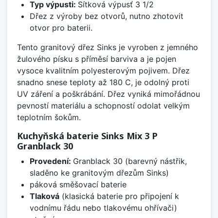
Typ výpusti:
Sítková výpusť 3 1/2
Dřez z výroby bez otvorů, nutno zhotovit
otvor pro baterii.
Tento granitový dřez Sinks je vyroben z jemného
žulového písku s příměsí barviva a je pojen
vysoce kvalitním polyesterovým pojivem. Dřez
snadno snese teploty až 180 C, je odolný proti
UV záření a poškrábání. Dřez vyniká mimořádnou
pevností materiálu a schopností odolat velkým
teplotním šokům.
Kuchyňská baterie Sinks Mix 3 P
Granblack 30
Provedení:
Granblack 30 (barevný nástřik,
sladěno ke granitovým dřezům Sinks)
páková směšovací baterie
Tlaková
(klasická baterie pro připojení k
vodnímu řádu nebo tlakovému ohřívači)