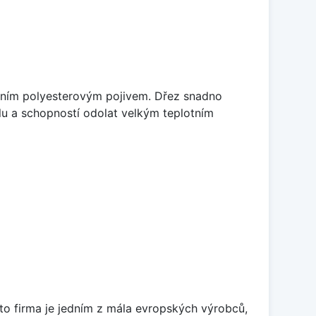
litním polyesterovým pojivem. Dřez snadno
lu a schopností odolat velkým teplotním
ato firma je jedním z mála evropských výrobců,