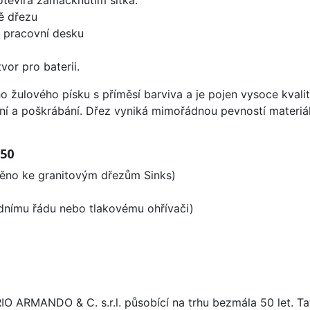
ě dřezu
d pracovní desku
vor pro baterii.
ho žulového písku s příměsí barviva a je pojen vysoce kva
ení a poškrábání. Dřez vyniká mimořádnou pevností materiá
 50
děno ke granitovým dřezům Sinks)
odnímu řádu nebo tlakovému ohřívači)
ARIO ARMANDO & C. s.r.l. působící na trhu bezmála 50 let. T