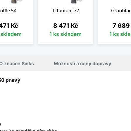
uffle 54
Titanium 72
Granblac
na
Cena
Cena
471 Kč
8 471 Kč
7 689
s skladem
1 ks skladem
1 ks skl
O značce Sinks
Možnosti a ceny dopravy
50 pravý
)
 otevírá zamáčknutím sítka.