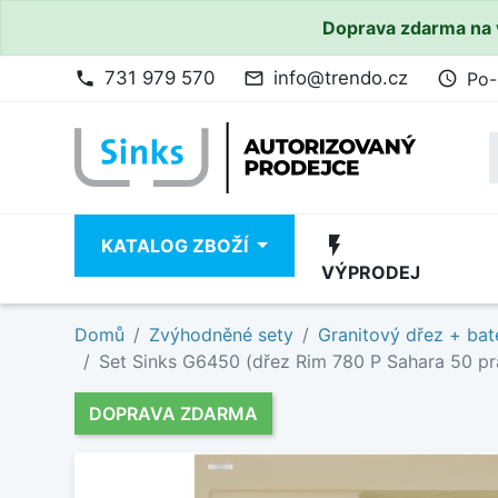
Doprava zdarma na 
731 979 570
info@trendo.cz
Po-
phone
mail_outline
access_time
flash_on
KATALOG ZBOŽÍ
VÝPRODEJ
Domů
Zvýhodněné sety
Granitový dřez + bat
Set Sinks G6450 (dřez Rim 780 P Sahara 50 pr
DOPRAVA ZDARMA