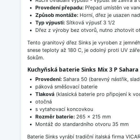
Provedení přepadu:
Přepad umístěn ve van
Způsob montáže:
Horní, dřez je usazen na
Typ výpusti:
Sítková výpusť 3 1/2
Dřez z výroby bez otvorů, nutno zhotovit ot
Tento granitový dřez Sinks je vyroben z jemné
snese teploty až 180 C, je odolný proti UV zář
šokům.
Kuchyňská baterie Sinks Mix 3 P Sahara
Provedení:
Sahara 50 (barevný nástřik, sla
páková směšovací baterie
Tlaková
(klasická baterie pro připojení k v
otočná
s vytahovací koncovkou
Rozměr baterie:
265 x 215 mm
Montáž do standardního otvoru 35 mm
Baterie Sinks vyrábí tradiční italská firma VIC