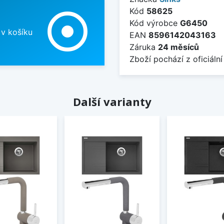
Kód
58625
adjust
Kód výrobce
G6450
 v košíku
EAN
8596142043163
Záruka
24 měsíců
Zboží pochází z oficiální
Další varianty