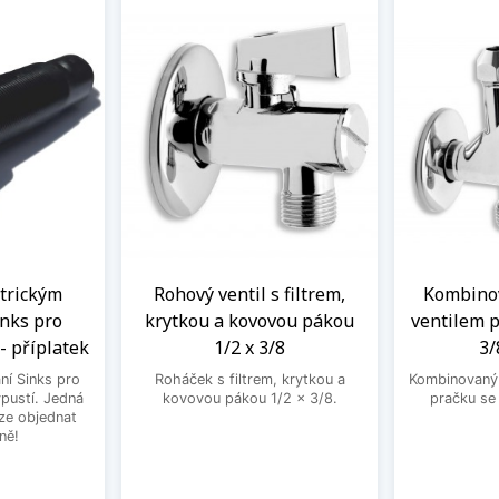
ntrickým
Rohový ventil s filtrem,
Kombinov
nks pro
krytkou a kovovou pákou
ventilem p
- příplatek
1/2 x 3/8
3/
ní Sinks pro
Roháček s filtrem, krytkou a
Kombinovaný 
ýpustí. Jedná
kovovou pákou 1/2 x 3/8.
pračku se
lze objednat
ně!