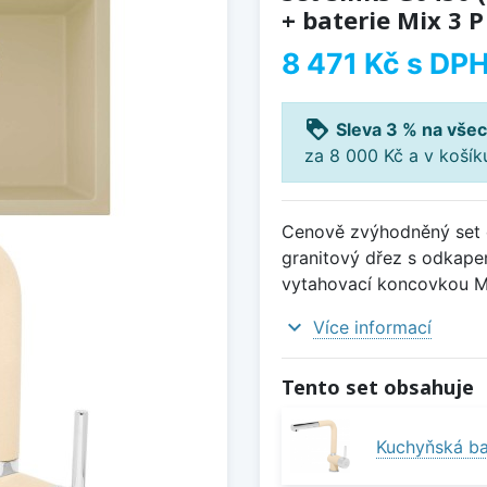
+ baterie Mix 3 P
8 471 Kč
s DP
loyalty
Sleva 3 % na všec
za 8 000 Kč a v koší
Cenově zvýhodněný set d
granitový dřez s odkape
vytahovací koncovkou Mi
expand_more
Více informací
Tento set obsahuje
Kuchyňská ba