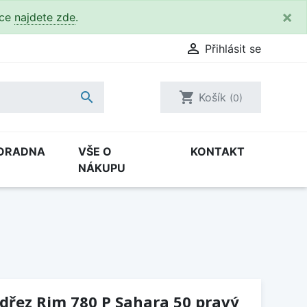
×
kce
najdete zde
.

Přihlásit se

shopping_cart
Košík
(0)
ORADNA
VŠE O
KONTAKT
NÁKUPU
(dřez Rim 780 P Sahara 50 pravý