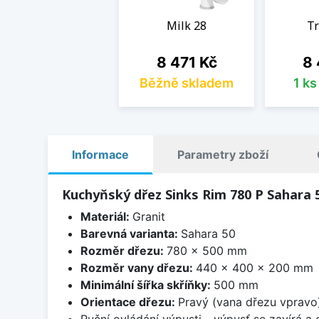
Milk 28
Tr
Cena
Ce
8 471 Kč
8 
Běžně skladem
1 k
Informace
Parametry zboží
Kuchyňský dřez Sinks Rim 780 P Sahara 
Materiál:
Granit
Barevná varianta:
Sahara 50
Rozměr dřezu:
780 x 500 mm
Rozměr vany dřezu:
440 x 400 x 200 mm
Minimální šířka skříňky:
500 mm
Orientace dřezu:
Pravý (vana dřezu vpravo
Ruční ovládání výpusti - výpusť se zavírá a