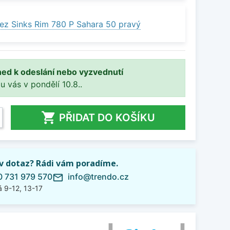
ez Sinks Rim 780 P Sahara 50 pravý
ned k odeslání nebo vyzvednutí
 u vás v pondělí 10.8..

PŘIDAT DO KOŠÍKU
iv dotaz? Rádi vám poradíme.
 731 979 570
info@trendo.cz
mail_outline
 9-12, 13-17