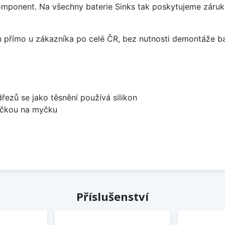
omponent. Na všechny baterie Sinks tak poskytujeme záruku 
án přímo u zákazníka po celé ČR, bez nutnosti demontáže ba
dřezů se jako těsnění používá silikon
bočkou na myčku
Příslušenství