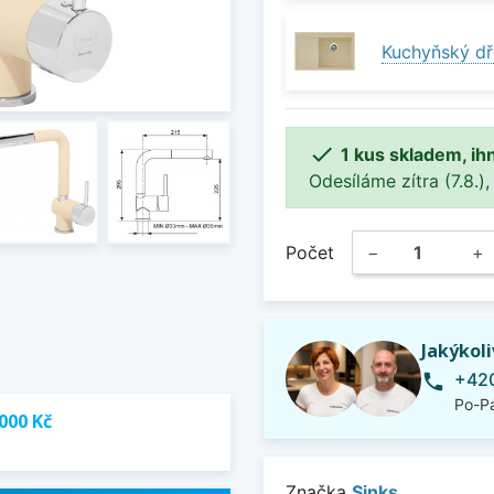
Kuchyňský dř

1 kus skladem, ih
Odesíláme zítra (7.8.),
Počet
−
+
Jakýkol
+420
phone
Po-Pá
000 Kč
Značka
Sinks