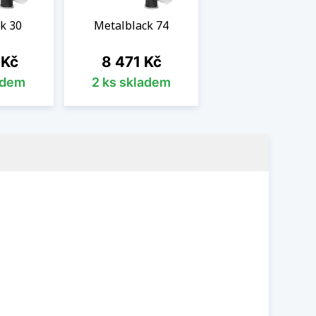
k 30
Metalblack 74
Cena
 Kč
8 471 Kč
adem
2 ks skladem