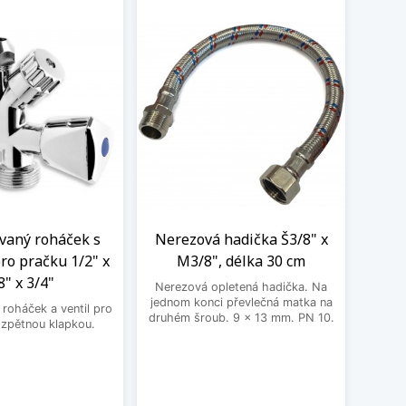
aný roháček s
Nerezová hadička Š3/8" x
BE
ro pračku 1/2" x
M3/8", délka 30 cm
3
8" x 3/4"
Nerezová opletená hadička. Na
BEK
jednom konci převlečná matka na
roháček a ventil pro
druhém šroub. 9 x 13 mm. PN 10.
 zpětnou klapkou.