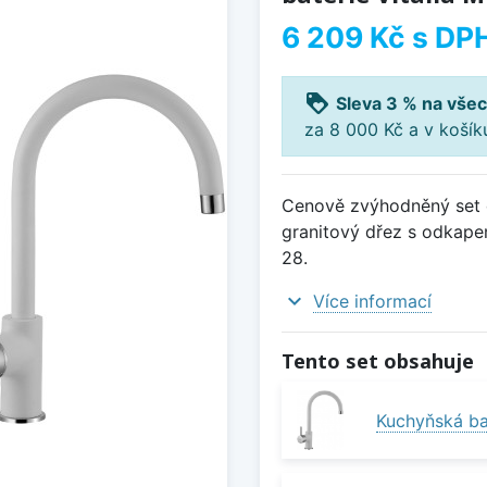
6 209 Kč
s DP
loyalty
Sleva 3 % na všec
za 8 000 Kč a v koší
Cenově zvýhodněný set d
granitový dřez s odkapem
28.
expand_more
Více informací
Tento set obsahuje
Kuchyňská bat