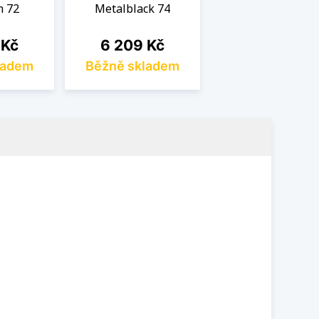
m 72
Metalblack 74
Cena
 Kč
6 209 Kč
ladem
Běžně skladem