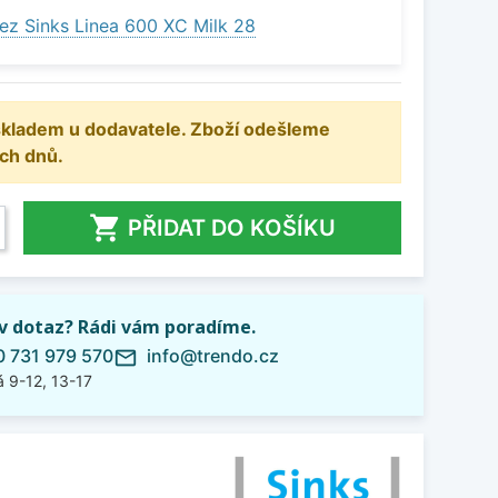
ez Sinks Linea 600 XC Milk 28
 skladem u dodavatele. Zboží odešleme
ch dnů.

PŘIDAT DO KOŠÍKU
iv dotaz? Rádi vám poradíme.
 731 979 570
info@trendo.cz
mail_outline
 9-12, 13-17