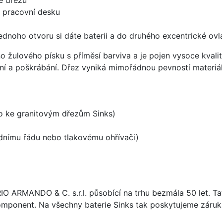
d pracovní desku
ednoho otvoru si dáte baterii a do druhého excentrické ovl
ho žulového písku s příměsí barviva a je pojen vysoce kva
ení a poškrábání. Dřez vyniká mimořádnou pevností materiá
no ke granitovým dřezům Sinks)
odnímu řádu nebo tlakovému ohřívači)
ARIO ARMANDO & C. s.r.l. působící na trhu bezmála 50 let. T
omponent. Na všechny baterie Sinks tak poskytujeme záruku 