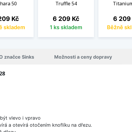
hara 50
Truffle 54
Titaniu
na
Cena
Cena
209 Kč
6 209 Kč
6 209
ě skladem
1 ks skladem
Běžně sk
O značce Sinks
Možnosti a ceny dopravy
28
být vlevo i vpravo
írá a otevírá otočením knoflíku na dřezu.
ě dřezu