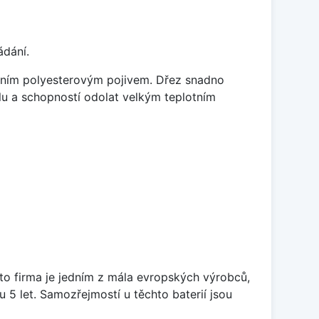
ádání.
litním polyesterovým pojivem. Dřez snadno
lu a schopností odolat velkým teplotním
ato firma je jedním z mála evropských výrobců,
5 let. Samozřejmostí u těchto baterií jsou