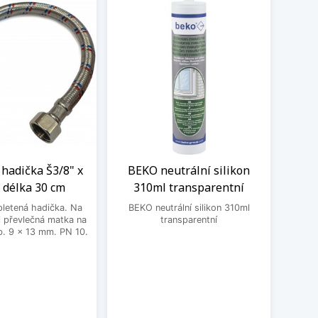
hadička Š3/8" x
BEKO neutrální silikon
Př
 délka 30 cm
310ml transparentní
letená hadička. Na
BEKO neutrální silikon 310ml
Rozmě
 převlečná matka na
transparentní
dřevo
. 9 x 13 mm. PN 10.