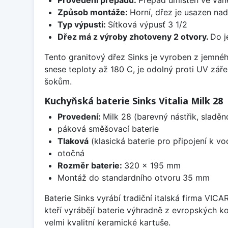
Způsob montáže:
Horní, dřez je usazen na
Typ výpusti:
Sítková výpusť 3 1/2
Dřez má z výroby zhotoveny 2 otvory.
Do j
Tento granitový dřez Sinks je vyroben z jemné
snese teploty až 180 C, je odolný proti UV zář
šokům.
Kuchyňská baterie Sinks Vitalia Milk 28
Provedení:
Milk 28 (barevný nástřik, sladě
páková směšovací baterie
Tlaková
(klasická baterie pro připojení k v
otočná
Rozměr baterie:
320 x 195 mm
Montáž do standardního otvoru 35 mm
Baterie Sinks vyrábí tradiční italská firma VIC
kteří vyrábějí baterie výhradně z evropských k
velmi kvalitní keramické kartuše.