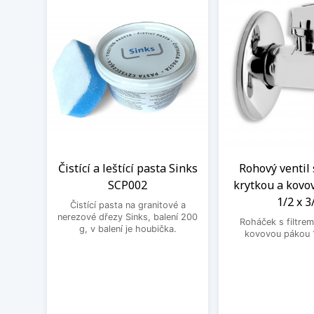
Čistící a leštící pasta Sinks
Rohový ventil 
SCP002
krytkou a kovo
1/2 x 3
Čistící pasta na granitové a
nerezové dřezy Sinks, balení 200
Roháček s filtrem
g, v balení je houbička.
kovovou pákou 1