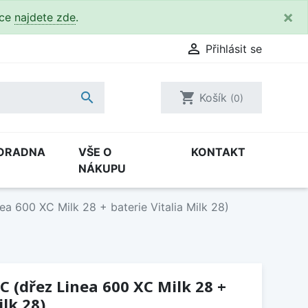
×
kce
najdete zde
.

Přihlásit se

shopping_cart
Košík
(0)
ORADNA
VŠE O
KONTAKT
NÁKUPU
a 600 XC Milk 28 + baterie Vitalia Milk 28)
C (dřez Linea 600 XC Milk 28 +
ilk 28)