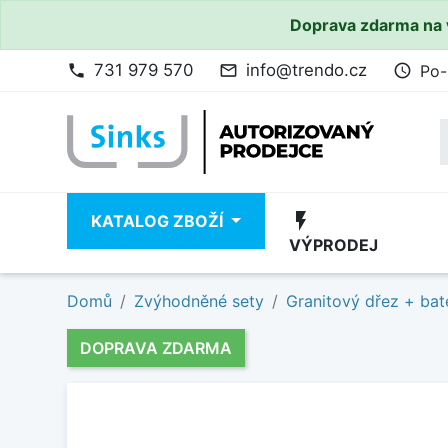
Doprava zdarma na 
731 979 570
info@trendo.cz
Po-
phone
mail_outline
access_time
flash_on
KATALOG ZBOŽÍ
VÝPRODEJ
Domů
Zvýhodněné sety
Granitový dřez + bat
DOPRAVA ZDARMA