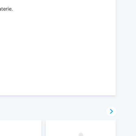
terie.
