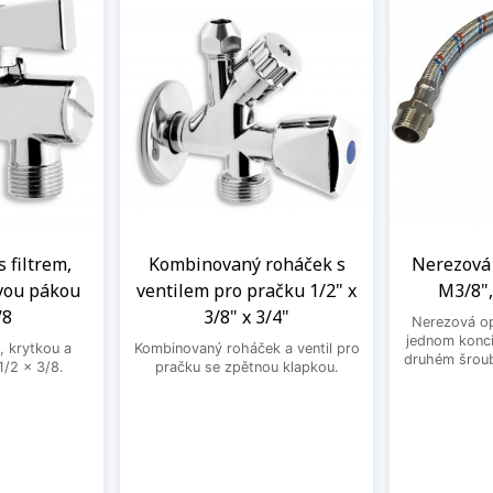
s filtrem,
Kombinovaný roháček s
Nerezová 
vou pákou
ventilem pro pračku 1/2" x
M3/8",
/8
3/8" x 3/4"
Nerezová op
jednom konci
, krytkou a
Kombinovaný roháček a ventil pro
druhém šroub
/2 x 3/8.
pračku se zpětnou klapkou.