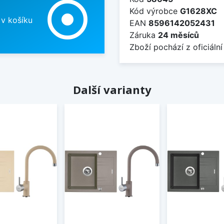
adjust
Kód výrobce
G1628XC
 v košíku
EAN
8596142052431
Záruka
24 měsíců
Zboží pochází z oficiální
Další varianty