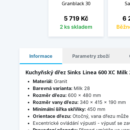
Granblack 30
Sa
Cena
Ce
5 719 Kč
6 
2 ks skladem
Běžn
Informace
Parametry zboží
Kuchyňský dřez Sinks Linea 600 XC Milk 
Materiál:
Granit
Barevná varianta:
Milk 28
Rozměr dřezu:
600 x 480 mm
Rozměr vany dřezu:
340 x 415 x 190 mm
Minimální šířka skříňky:
450 mm
Orientace dřezu:
Otočný, vana dřezu může 
Excentrické ovládání výpusti - výpusť se zav
Provedení přepadu:
Přepad umístěn ve van