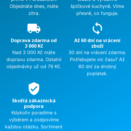
Objednáte dnes, máte
špičkové kuchyně. Víme
zítra.
přesně, co funguje.
local_shipping
sync
Doprava zdarma od
Až 60 dní na vrácení
3 000 Kč
zboží
Nad 3 000 Kč máte
30 dní na vrácení zdarma.
dopravu zdarma. Ostatní
Potřebujete víc času? Až
objednávky už od 79 Kč.
60 dní za drobný
poplatek.
verified_user
Skvělá zákaznická
podpora
Kdykoliv poradíme s
výběrem a zodpovíme
každou otázku. Sortiment