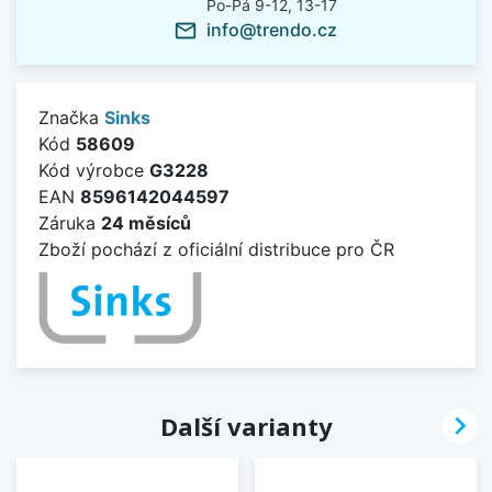
Po-Pá 9-12, 13-17
info@trendo.cz
mail_outline
Značka
Sinks
Kód
58609
Kód výrobce
G3228
EAN
8596142044597
Záruka
24 měsíců
Zboží pochází z oficiální distribuce pro ČR

Další varianty