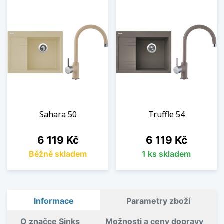
Sahara 50
Truffle 54
Cena
Cena
6 119 Kč
6 119 Kč
Běžně skladem
1 ks skladem
Informace
Parametry zboží
O značce Sinks
Možnosti a ceny dopravy