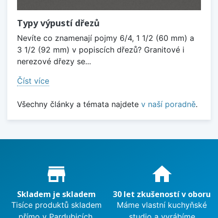
Typy výpustí dřezů
Nevíte co znamenají pojmy 6/4, 1 1/2 (60 mm) a
3 1/2 (92 mm) v popiscích dřezů? Granitové i
nerezové dřezy se...
Číst více
Všechny články a témata najdete
v naší poradně
.
Proč nakupovat u nás?
store_mall_directory
home
Skladem je skladem
30 let zkušeností v oboru
Tisíce produktů skladem
Máme vlastní kuchyňské
přímo v Pardubicích.
studio a vyrábíme