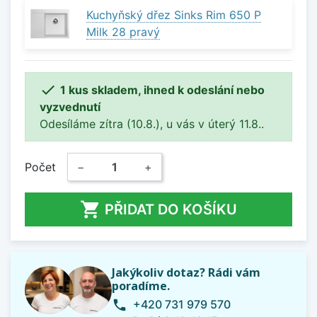
Kuchyňský dřez Sinks Rim 650 P
Milk 28 pravý

1 kus skladem, ihned k odeslání nebo
vyzvednutí
Odesíláme zítra (10.8.), u vás v úterý 11.8..
Počet
−
+

PŘIDAT DO KOŠÍKU
Jakýkoliv dotaz? Rádi vám
poradíme.
+420 731 979 570
phone