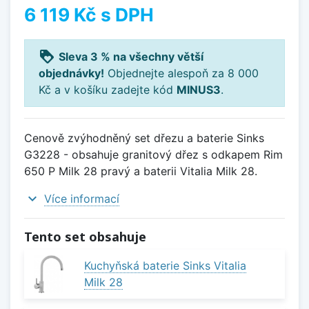
6 119 Kč
s DPH
loyalty
Sleva 3 % na všechny větší
objednávky!
Objednejte alespoň za 8 000
Kč a v košíku zadejte kód
MINUS3
.
Cenově zvýhodněný set dřezu a baterie Sinks
G3228 - obsahuje granitový dřez s odkapem Rim
650 P Milk 28 pravý a baterii Vitalia Milk 28.
expand_more
Více informací
Tento set obsahuje
Kuchyňská baterie Sinks Vitalia
Milk 28