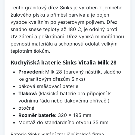
Tento granitový dřez Sinks je vyroben z jemného
žulového písku s příměsí barviva a je pojen
vysoce kvalitním polyesterovým pojivem. Dřez
snadno snese teploty až 180 C, je odolný proti
UV záření a poškrábání. Dřez vyniká mimořádnou
pevností materiálu a schopností odolat velkým
teplotním šokům.
Kuchyňská baterie Sinks Vitalia Milk 28
Provedení:
Milk 28 (barevný nástřik, sladěno
ke granitovým dřezům Sinks)
páková směšovací baterie
Tlaková
(klasická baterie pro připojení k
vodnímu řádu nebo tlakovému ohřívači)
otočná
Rozměr baterie:
320 x 195 mm
Montáž do standardního otvoru 35 mm
Baterie Sinks vyrábí tradiční italská firma