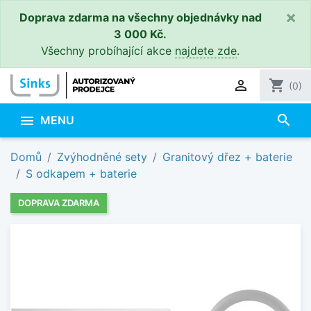
×
Doprava zdarma na všechny objednávky nad
3 000 Kč.
Všechny probíhající akce
najdete zde
.

shopping_cart
(0)
search

MENU
Domů
Zvýhodněné sety
Granitový dřez + baterie
S odkapem + baterie
DOPRAVA ZDARMA