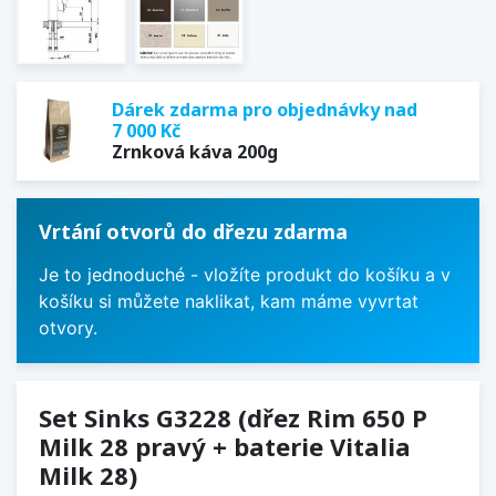
Dárek zdarma pro objednávky nad
7 000 Kč
Zrnková káva 200g
Vrtání otvorů do dřezu zdarma
Je to jednoduché - vložíte produkt do košíku a v
košíku si můžete naklikat, kam máme vyvrtat
otvory.
Set Sinks G3228 (dřez Rim 650 P
Milk 28 pravý + baterie Vitalia
Milk 28)