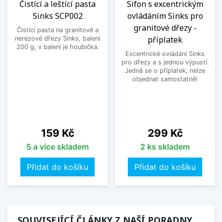
Čistící a leštící pasta
Sifon s excentrickým
Sinks SCP002
ovládáním Sinks pro
granitové dřezy -
Čistící pasta na granitové a
příplatek
nerezové dřezy Sinks, balení
200 g, v balení je houbička.
Excentrické ovládání Sinks
pro dřezy a s jednou výpustí.
Jedná se o příplatek, nelze
objednat samostatně!
Cena
Cena
159 Kč
299 Kč
5 a více skladem
2 ks skladem
Přidat do košíku
Přidat do košíku
SOUVISEJÍCÍ ČLÁNKY Z NAŠÍ PORADNY