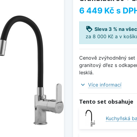
6 449 Kč
s DP
loyalty
Sleva 3 % na všec
za 8 000 Kč a v koší
Cenově zvýhodněný set 
granitový dřez s odkape
lesklá.
expand_more
Více informací
Tento set obsahuje
Kuchyňská bat