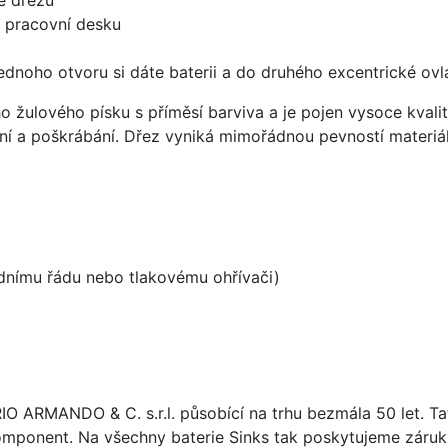
d pracovní desku
ednoho otvoru si dáte baterii a do druhého excentrické ovl
ho žulového písku s příměsí barviva a je pojen vysoce kva
ení a poškrábání. Dřez vyniká mimořádnou pevností materiá
odnímu řádu nebo tlakovému ohřívači)
ARIO ARMANDO & C. s.r.l. působící na trhu bezmála 50 let. T
omponent. Na všechny baterie Sinks tak poskytujeme záruku 