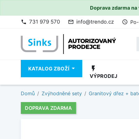
Doprava zdarma na 
731 979 570
info@trendo.cz
Po-
phone
mail_outline
access_time
flash_on
KATALOG ZBOŽÍ
VÝPRODEJ
Domů
Zvýhodněné sety
Granitový dřez + bat
DOPRAVA ZDARMA