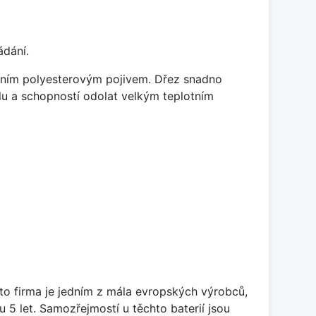
ádání.
litním polyesterovým pojivem. Dřez snadno
lu a schopností odolat velkým teplotním
ato firma je jedním z mála evropských výrobců,
5 let. Samozřejmostí u těchto baterií jsou