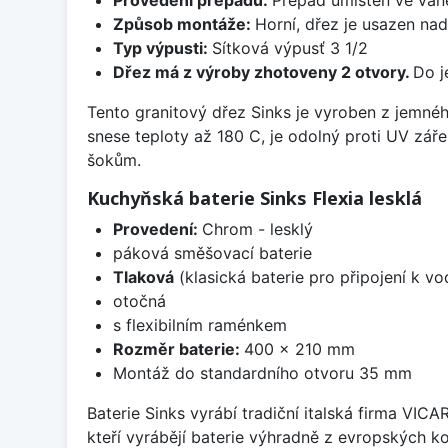
Způsob montáže:
Horní, dřez je usazen na
Typ výpusti:
Sítková výpusť 3 1/2
Dřez má z výroby zhotoveny 2 otvory.
Do j
Tento granitový dřez Sinks je vyroben z jemné
snese teploty až 180 C, je odolný proti UV zář
šokům.
Kuchyňská baterie Sinks Flexia lesklá
Provedení:
Chrom - lesklý
páková směšovací baterie
Tlaková
(klasická baterie pro připojení k v
otočná
s flexibilním raménkem
Rozměr baterie:
400 x 210 mm
Montáž do standardního otvoru 35 mm
Baterie Sinks vyrábí tradiční italská firma VIC
kteří vyrábějí baterie výhradně z evropských k