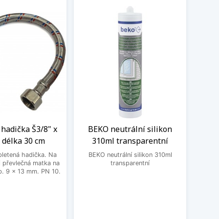
hadička Š3/8" x
BEKO neutrální silikon
Čisti
 délka 30 cm
310ml transparentní
letená hadička. Na
BEKO neutrální silikon 310ml
Čistic
 převlečná matka na
transparentní
Fragr
. 9 x 13 mm. PN 10.
Frank
vodní 
a po
pos
o