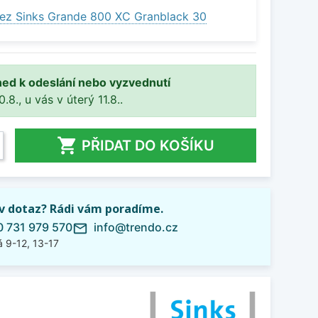
ez Sinks Grande 800 XC Granblack 30
ned k odeslání nebo vyzvednutí
8., u vás v úterý 11.8..

PŘIDAT DO KOŠÍKU
iv dotaz? Rádi vám poradíme.
 731 979 570
info@trendo.cz
mail_outline
 9-12, 13-17