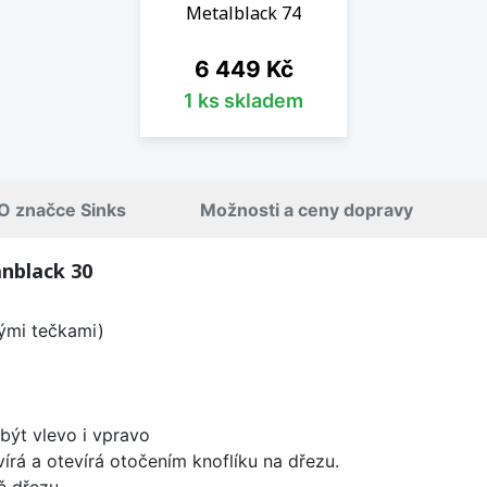
Metalblack 74
Cena
6 449 Kč
1 ks skladem
O značce Sinks
Možnosti a ceny dopravy
nblack 30
lými tečkami)
být vlevo i vpravo
írá a otevírá otočením knoflíku na dřezu.
ě dřezu