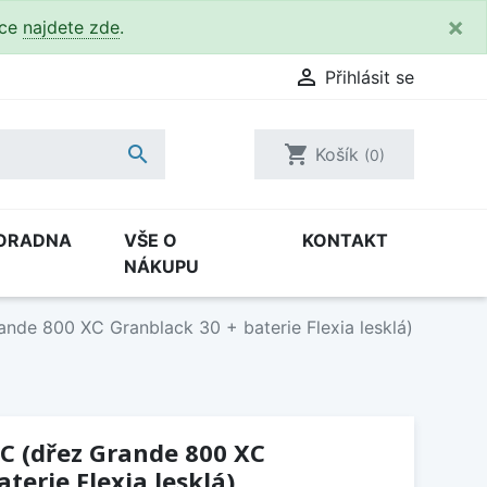
×
kce
najdete zde
.

Přihlásit se

shopping_cart
Košík
(0)
ORADNA
VŠE O
KONTAKT
NÁKUPU
nde 800 XC Granblack 30 + baterie Flexia lesklá)
C (dřez Grande 800 XC
terie Flexia lesklá)