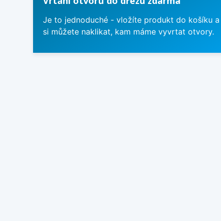
Vrtání otvorů do dřezu zdarma
Je to jednoduché - vložíte produkt do košíku a
si můžete naklikat, kam máme vyvrtat otvory.