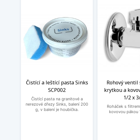
Čistící a leštící pasta Sinks
Rohový ventil 
SCP002
krytkou a kovo
1/2 x 3
Čistící pasta na granitové a
nerezové dřezy Sinks, balení 200
Roháček s filtrem
g, v balení je houbička.
kovovou pákou 1