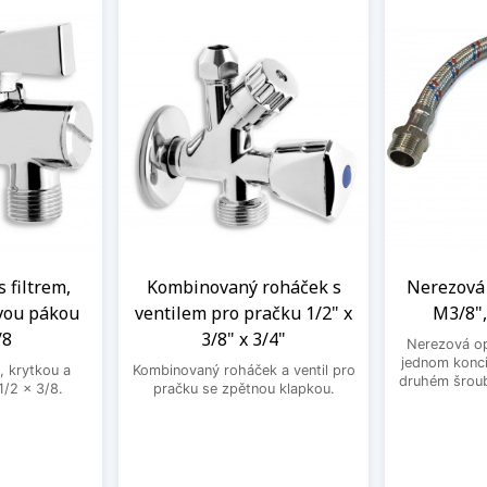
s filtrem,
Kombinovaný roháček s
Nerezová 
vou pákou
ventilem pro pračku 1/2" x
M3/8",
/8
3/8" x 3/4"
Nerezová op
jednom konci
, krytkou a
Kombinovaný roháček a ventil pro
druhém šroub
/2 x 3/8.
pračku se zpětnou klapkou.