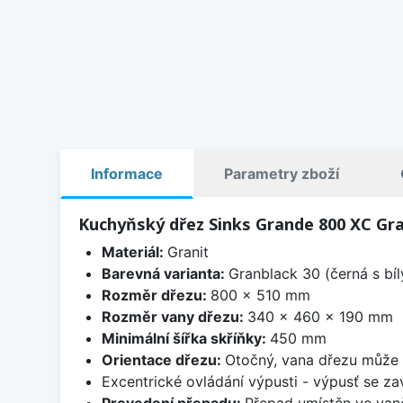
Informace
Parametry zboží
Kuchyňský dřez Sinks Grande 800 XC Gra
Materiál:
Granit
Barevná varianta:
Granblack 30 (černá s bí
Rozměr dřezu:
800 x 510 mm
Rozměr vany dřezu:
340 x 460 x 190 mm
Minimální šířka skříňky:
450 mm
Orientace dřezu:
Otočný, vana dřezu může 
Excentrické ovládání výpusti - výpusť se zav
Provedení přepadu:
Přepad umístěn ve van