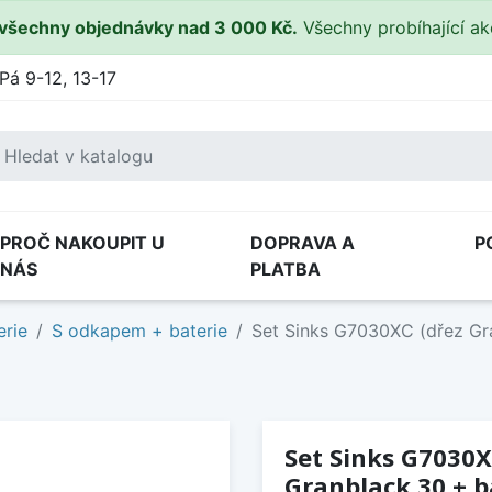
všechny objednávky nad 3 000 Kč.
Všechny probíhající a
Pá 9-12, 13-17
PROČ NAKOUPIT U
DOPRAVA A
P
NÁS
PLATBA
erie
S odkapem + baterie
Set Sinks G7030XC (dřez Gra
Set Sinks G7030X
Granblack 30 + ba