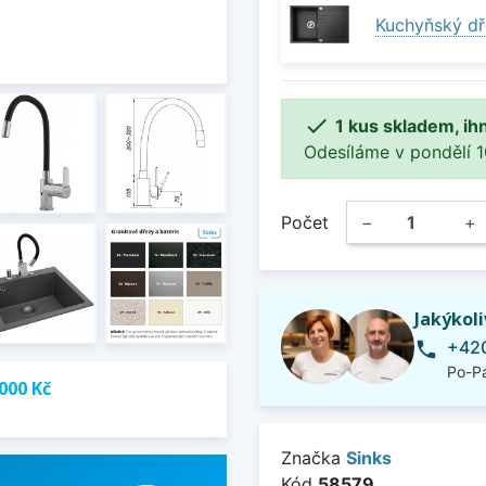
Kuchyňský dř

1 kus skladem, ih
Odesíláme v pondělí 10.
Počet
−
+
Jakýkol
+420
phone
Po-Pá
000 Kč
Značka
Sinks
Kód
58579