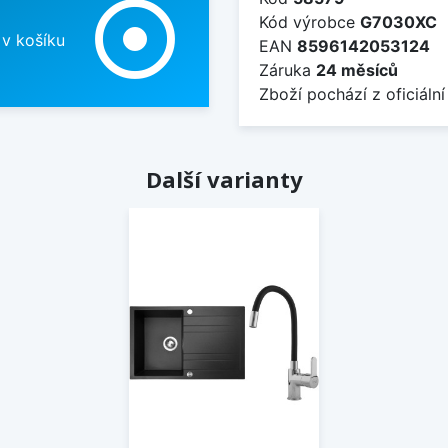
adjust
Kód výrobce
G7030XC
 v košíku
EAN
8596142053124
Záruka
24 měsíců
Zboží pochází z oficiální
Další varianty