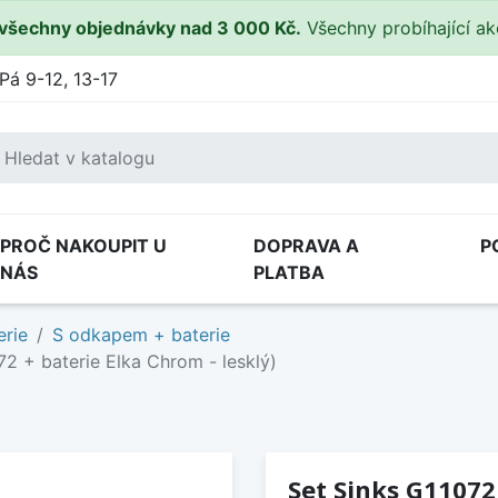
všechny objednávky nad 3 000 Kč.
Všechny probíhající a
Pá 9-12, 13-17
PROČ NAKOUPIT U
DOPRAVA A
P
NÁS
PLATBA
erie
S odkapem + baterie
2 + baterie Elka Chrom - lesklý)
Set Sinks G11072