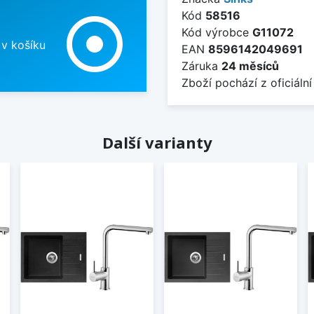
Kód
58516
adjust
Kód výrobce
G11072
 v košíku
EAN
8596142049691
Záruka
24 měsíců
Zboží pochází z oficiální
Další varianty