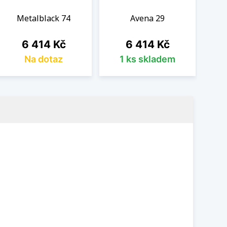
Metalblack 74
Avena 29
Cena
Cena
6 414 Kč
6 414 Kč
Na dotaz
1 ks skladem