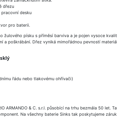
ě dřezu
d pracovní desku
vor pro baterii.
ho žulového písku s příměsí barviva a je pojen vysoce kva
ení a poškrábání. Dřez vyniká mimořádnou pevností materiá
sklý
odnímu řádu nebo tlakovému ohřívači)
ARIO ARMANDO & C. s.r.l. působící na trhu bezmála 50 let. T
omponent. Na všechny baterie Sinks tak poskytujeme záruku 