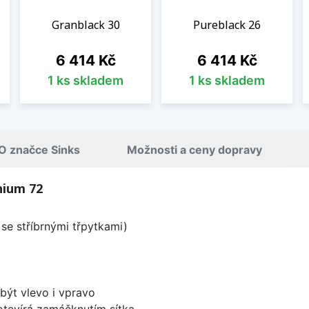
Granblack 30
Pureblack 26
Cena
Cena
6 414 Kč
6 414 Kč
1 ks skladem
1 ks skladem
O značce Sinks
Možnosti a ceny dopravy
nium 72
se stříbrnými třpytkami)
být vlevo i vpravo
 otevírá zamáčknutím sítka.