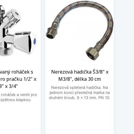
aný roháček s
Nerezová hadička Š3/8" x
BE
ro pračku 1/2" x
M3/8", délka 30 cm
3
8" x 3/4"
Nerezová opletená hadička. Na
BEK
jednom konci převlečná matka na
roháček a ventil pro
druhém šroub. 9 x 13 mm. PN 10.
 zpětnou klapkou.