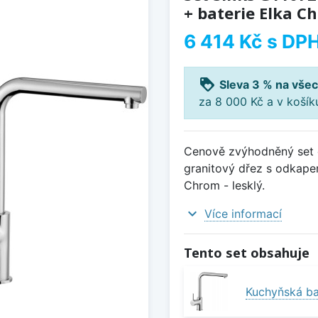
+ baterie Elka Ch
6 414 Kč
s DP
loyalty
Sleva 3 % na všec
za 8 000 Kč a v koší
Cenově zvýhodněný set d
granitový dřez s odkapem
Chrom - lesklý.
expand_more
Více informací
Tento set obsahuje
Kuchyňská bat