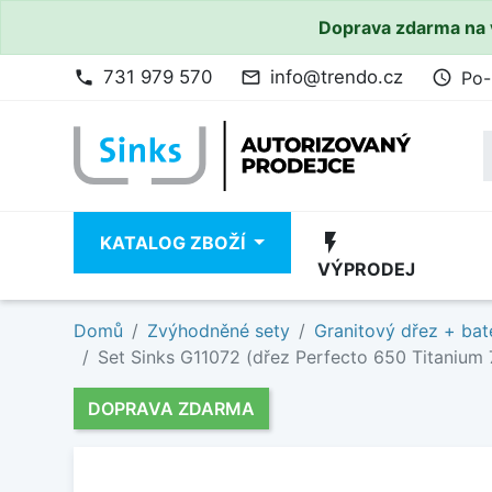
Doprava zdarma na 
731 979 570
info@trendo.cz
Po-
phone
mail_outline
access_time
flash_on
KATALOG ZBOŽÍ
VÝPRODEJ
Domů
Zvýhodněné sety
Granitový dřez + bat
Set Sinks G11072 (dřez Perfecto 650 Titanium 7
DOPRAVA ZDARMA