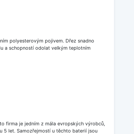
litním polyesterovým pojivem. Dřez snadno
lu a schopností odolat velkým teplotním
ato firma je jedním z mála evropských výrobců,
5 let. Samozřejmostí u těchto baterií jsou