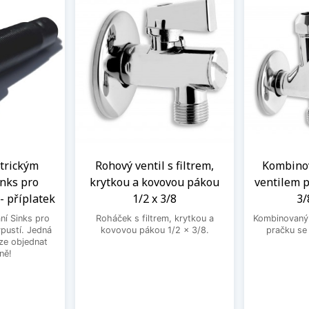
ntrickým
Rohový ventil s filtrem,
Kombinov
nks pro
krytkou a kovovou pákou
ventilem p
- příplatek
1/2 x 3/8
3/
ní Sinks pro
Roháček s filtrem, krytkou a
Kombinovaný 
ýpustí. Jedná
kovovou pákou 1/2 x 3/8.
pračku se
lze objednat
ně!