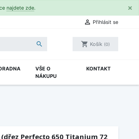
×
kce
najdete zde
.

Přihlásit se

shopping_cart
Košík
(0)
ORADNA
VŠE O
KONTAKT
NÁKUPU
 (dřez Perfecto 650 Titanium 72