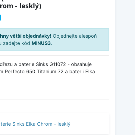
rom - lesklý)
H
hny větší objednávky!
Objednejte alespoň
ku zadejte kód
MINUS3
.
řezu a baterie Sinks G11072 - obsahuje
 Perfecto 650 Titanium 72 a baterii Elka
erie Sinks Elka Chrom - lesklý