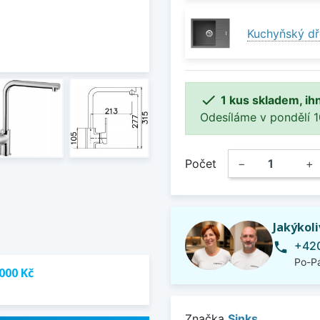
Kuchyňský dř

1 kus skladem, ih
Odesíláme v pondělí 10.
Počet
−
+
Jakýkol
+420
phone
Po-Pá
000 Kč
Značka
Sinks