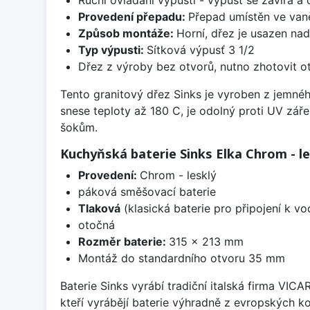
Provedení přepadu:
Přepad umístěn ve van
Způsob montáže:
Horní, dřez je usazen na
Typ výpusti:
Sítková výpusť 3 1/2
Dřez z výroby bez otvorů, nutno zhotovit ot
Tento granitový dřez Sinks je vyroben z jemné
snese teploty až 180 C, je odolný proti UV zář
šokům.
Kuchyňská baterie Sinks Elka Chrom - le
Provedení:
Chrom - lesklý
páková směšovací baterie
Tlaková
(klasická baterie pro připojení k v
otočná
Rozměr baterie:
315 x 213 mm
Montáž do standardního otvoru 35 mm
Baterie Sinks vyrábí tradiční italská firma VIC
kteří vyrábějí baterie výhradně z evropských k