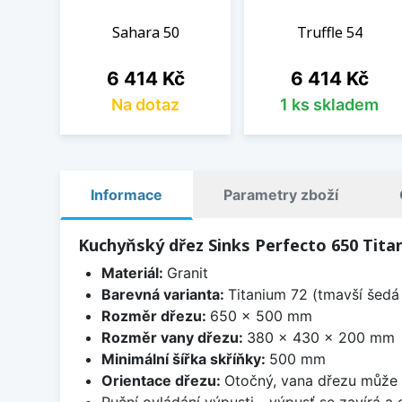
Sahara 50
Truffle 54
Cena
Cena
6 414 Kč
6 414 Kč
Na dotaz
1 ks skladem
Informace
Parametry zboží
Kuchyňský dřez Sinks Perfecto 650 Tita
Materiál:
Granit
Barevná varianta:
Titanium 72 (tmavší šedá 
Rozměr dřezu:
650 x 500 mm
Rozměr vany dřezu:
380 x 430 x 200 mm
Minimální šířka skříňky:
500 mm
Orientace dřezu:
Otočný, vana dřezu může 
Ruční ovládání výpusti - výpusť se zavírá a