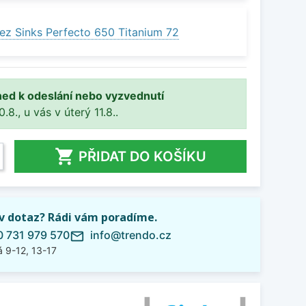
ez Sinks Perfecto 650 Titanium 72
ned k odeslání nebo vyzvednutí
8., u vás v úterý 11.8..

PŘIDAT DO KOŠÍKU
iv dotaz? Rádi vám poradíme.
 731 979 570
info@trendo.cz
mail_outline
 9-12, 13-17