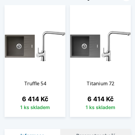
Truffle 54
Titanium 72
Cena
Cena
6 414 Kč
6 414 Kč
1 ks skladem
1 ks skladem