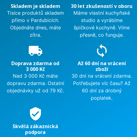
Skladem je skladem
30 let zkušeností v oboru
Tisíce produktů skladem
Máme vlastní kuchyňské
přímo v Pardubicích.
studio a vyrábíme
Objednáte dnes, máte
špičkové kuchyně. Víme
zítra.
přesně, co funguje.
local_shipping
sync
Doprava zdarma od
Až 60 dní na vrácení
3 000 Kč
zboží
Nad 3 000 Kč máte
30 dní na vrácení zdarma.
dopravu zdarma. Ostatní
Potřebujete víc času? Až
objednávky už od 79 Kč.
60 dní za drobný
poplatek.
verified_user
Skvělá zákaznická
podpora