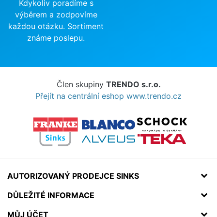
Kdykoliv poradíme s
výběrem a zodpovíme
každou otázku. Sortiment
známe poslepu.
Člen skupiny
TRENDO s.r.o.
Přejít na centrální eshop www.trendo.cz
AUTORIZOVANÝ PRODEJCE SINKS
DŮLEŽITÉ INFORMACE
MŮJ ÚČET