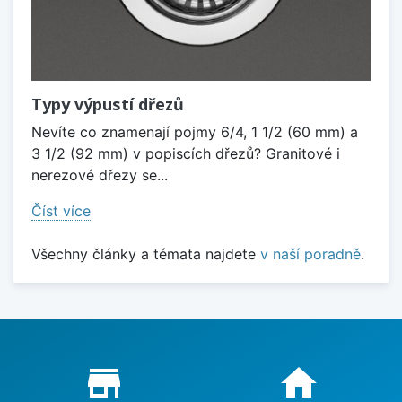
Typy výpustí dřezů
Nevíte co znamenají pojmy 6/4, 1 1/2 (60 mm) a
3 1/2 (92 mm) v popiscích dřezů? Granitové i
nerezové dřezy se...
Číst více
Všechny články a témata najdete
v naší poradně
.
Proč nakupovat u nás?
store_mall_directory
home