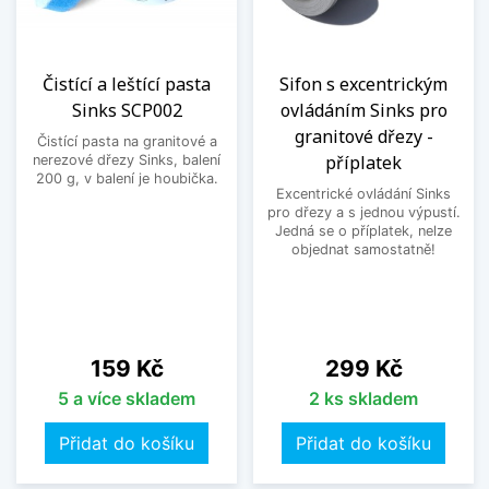
Čistící a leštící pasta
Sifon s excentrickým
Sinks SCP002
ovládáním Sinks pro
granitové dřezy -
Čistící pasta na granitové a
příplatek
nerezové dřezy Sinks, balení
200 g, v balení je houbička.
Excentrické ovládání Sinks
pro dřezy a s jednou výpustí.
Jedná se o příplatek, nelze
objednat samostatně!
Cena
Cena
159 Kč
299 Kč
5 a více skladem
2 ks skladem
Přidat do košíku
Přidat do košíku