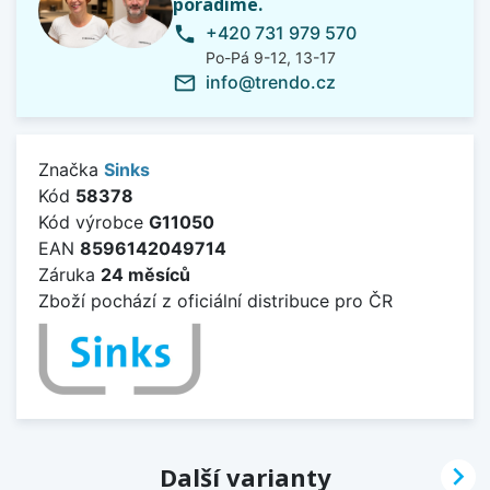
poradíme.
+420 731 979 570
phone
Po-Pá 9-12, 13-17
info@trendo.cz
mail_outline
Značka
Sinks
Kód
58378
Kód výrobce
G11050
EAN
8596142049714
Záruka
24 měsíců
Zboží pochází z oficiální distribuce pro ČR

Další varianty