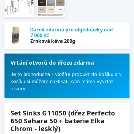
Dárek zdarma pro objednávky nad
7 000 Kč
Zrnková káva 200g
Vrtání otvorů do dřezu zdarma
Je to jednoduché - vložíte produkt do košíku a v
košíku si můžete naklikat, kam máme vyvrtat
otvory.
Set Sinks G11050 (dřez Perfecto
650 Sahara 50 + baterie Elka
Chrom - lesklý)