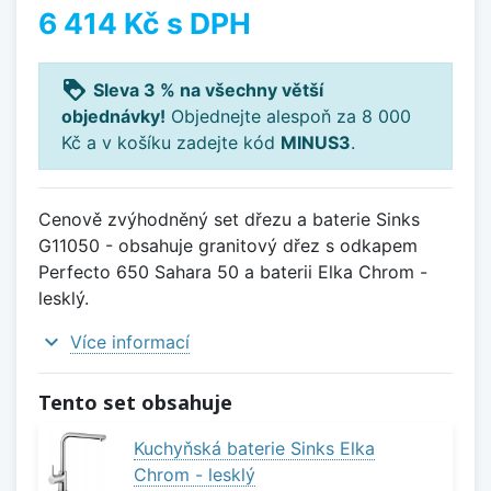
6 414 Kč
s DPH
loyalty
Sleva 3 % na všechny větší
objednávky!
Objednejte alespoň za 8 000
Kč a v košíku zadejte kód
MINUS3
.
Cenově zvýhodněný set dřezu a baterie Sinks
G11050 - obsahuje granitový dřez s odkapem
Perfecto 650 Sahara 50 a baterii Elka Chrom -
lesklý.
expand_more
Více informací
Tento set obsahuje
Kuchyňská baterie Sinks Elka
Chrom - lesklý