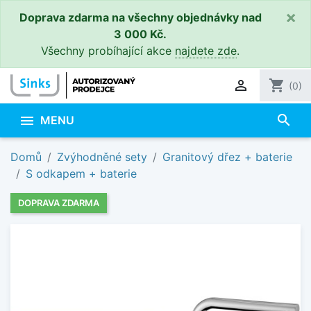
×
Doprava zdarma na všechny objednávky nad
3 000 Kč.
Všechny probíhající akce
najdete zde
.

shopping_cart
(0)
search

MENU
Domů
Zvýhodněné sety
Granitový dřez + baterie
S odkapem + baterie
DOPRAVA ZDARMA