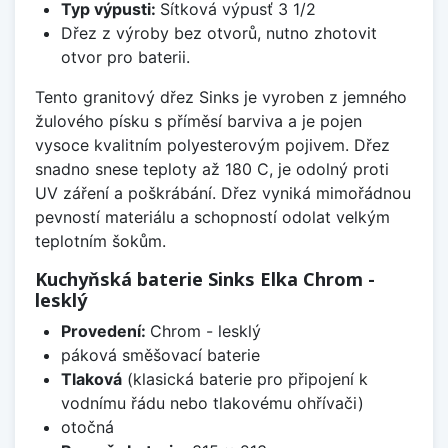
Typ výpusti:
Sítková výpusť 3 1/2
Dřez z výroby bez otvorů, nutno zhotovit
otvor pro baterii.
Tento granitový dřez Sinks je vyroben z jemného
žulového písku s příměsí barviva a je pojen
vysoce kvalitním polyesterovým pojivem. Dřez
snadno snese teploty až 180 C, je odolný proti
UV záření a poškrábání. Dřez vyniká mimořádnou
pevností materiálu a schopností odolat velkým
teplotním šokům.
Kuchyňská baterie Sinks Elka Chrom -
lesklý
Provedení:
Chrom - lesklý
páková směšovací baterie
Tlaková
(klasická baterie pro připojení k
vodnímu řádu nebo tlakovému ohřívači)
otočná