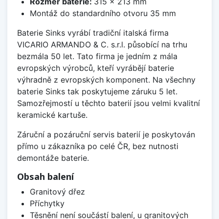
Rozměr baterie:
315 x 213 mm
Montáž do standardního otvoru 35 mm
Baterie Sinks vyrábí tradiční italská firma
VICARIO ARMANDO & C. s.r.l. působící na trhu
bezmála 50 let. Tato firma je jedním z mála
evropských výrobců, kteří vyrábějí baterie
výhradně z evropských komponent. Na všechny
baterie Sinks tak poskytujeme záruku 5 let.
Samozřejmostí u těchto baterií jsou velmi kvalitní
keramické kartuše.
Záruční a pozáruční servis baterií je poskytován
přímo u zákazníka po celé ČR, bez nutnosti
demontáže baterie.
Obsah balení
Granitový dřez
Příchytky
Těsnění není součástí balení, u granitových