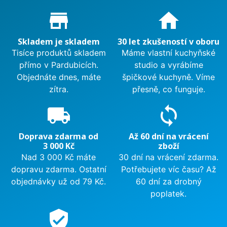
Proč nakupovat u nás?
store_mall_directory
home
Skladem je skladem
30 let zkušeností v oboru
Tisíce produktů skladem
Máme vlastní kuchyňské
přímo v Pardubicích.
studio a vyrábíme
Objednáte dnes, máte
špičkové kuchyně. Víme
zítra.
přesně, co funguje.
local_shipping
sync
Doprava zdarma od
Až 60 dní na vrácení
3 000 Kč
zboží
Nad 3 000 Kč máte
30 dní na vrácení zdarma.
dopravu zdarma. Ostatní
Potřebujete víc času? Až
objednávky už od 79 Kč.
60 dní za drobný
poplatek.
verified_user