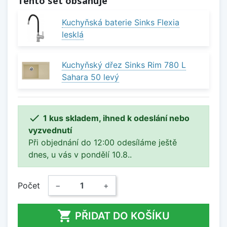
Tento set obsahuje
Kuchyňská baterie Sinks Flexia
lesklá
Kuchyňský dřez Sinks Rim 780 L
Sahara 50 levý

1 kus skladem, ihned k odeslání nebo
vyzvednutí
Při objednání do 12:00 odesíláme ještě
dnes, u vás v pondělí 10.8..
Počet
−
+

PŘIDAT DO KOŠÍKU