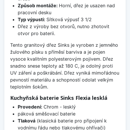
Způsob montáže:
Horní, dřez je usazen nad
pracovní desku
Typ výpusti:
Sítková výpusť 3 1/2
Dřez z výroby bez otvorů, nutno zhotovit
otvor pro baterii.
Tento granitový dřez Sinks je vyroben z jemného
žulového písku s příměsí barviva a je pojen
vysoce kvalitním polyesterovým pojivem. Dřez
snadno snese teploty až 180 C, je odolný proti
UV záření a poškrábání. Dřez vyniká mimořádnou
pevností materiálu a schopností odolat velkým
teplotním šokům.
Kuchyňská baterie Sinks Flexia lesklá
Provedení:
Chrom - lesklý
páková směšovací baterie
Tlaková
(klasická baterie pro připojení k
vodnímu řádu nebo tlakovému ohřívači)