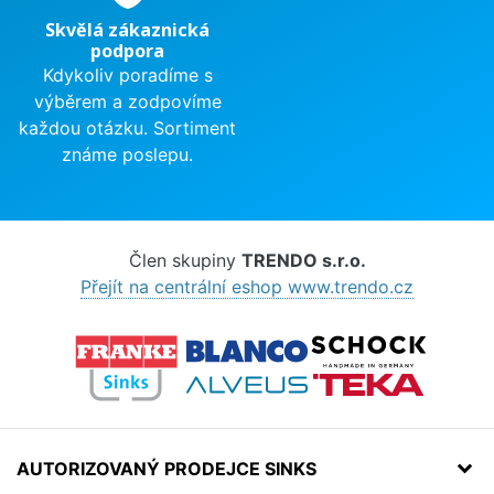
Skvělá zákaznická
podpora
Kdykoliv poradíme s
výběrem a zodpovíme
každou otázku. Sortiment
známe poslepu.
Člen skupiny
TRENDO s.r.o.
Přejít na centrální eshop www.trendo.cz
AUTORIZOVANÝ PRODEJCE SINKS