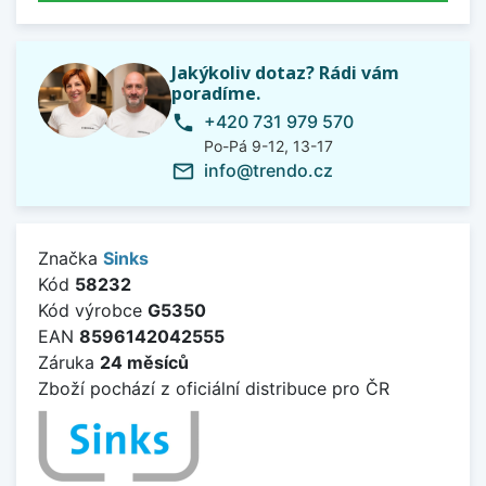
Jakýkoliv dotaz? Rádi vám
poradíme.
+420 731 979 570
phone
Po-Pá 9-12, 13-17
info@trendo.cz
mail_outline
Značka
Sinks
Kód
58232
Kód výrobce
G5350
EAN
8596142042555
Záruka
24 měsíců
Zboží pochází z oficiální distribuce pro ČR