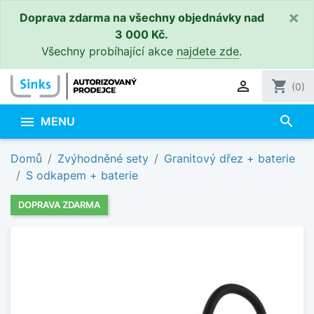
×
Doprava zdarma na všechny objednávky nad
3 000 Kč.
Všechny probíhající akce
najdete zde
.

shopping_cart
(0)
search

MENU
Domů
Zvýhodněné sety
Granitový dřez + baterie
S odkapem + baterie
DOPRAVA ZDARMA