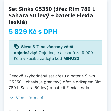
Set Sinks G5350 (dřez Rim 780 L
Sahara 50 levý + baterie Flexia
lesklá)
5 829 Kč
s DPH
loyalty
Sleva 3 % na všechny větší
objednávky!
Objednejte alespoň za 8 000
Kč a v košíku zadejte kód
MINUS3
.
Cenově zvýhodněný set dřezu a baterie Sinks
G5350 - obsahuje granitový dřez s odkapem Rim
780 L Sahara 50 levý a baterii Flexia lesklá.
expand_more
Více informací