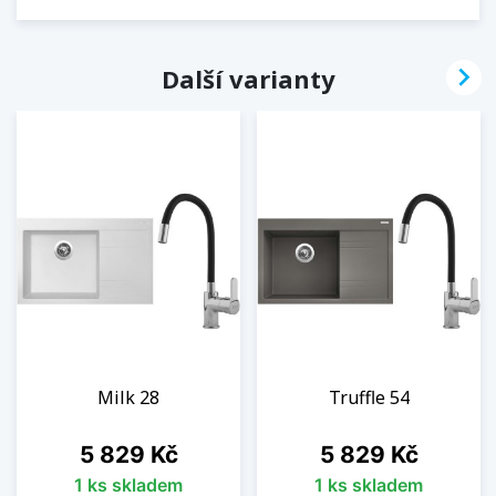

Další varianty
Milk 28
Truffle 54
Cena
Cena
5 829 Kč
5 829 Kč
1 ks skladem
1 ks skladem