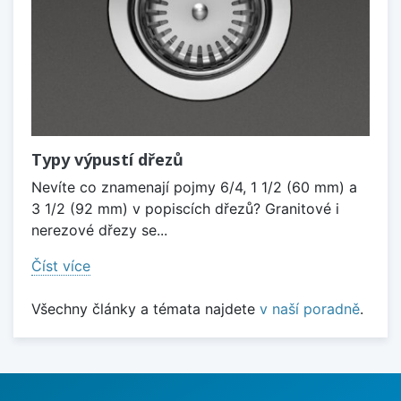
Typy výpustí dřezů
Nevíte co znamenají pojmy 6/4, 1 1/2 (60 mm) a
3 1/2 (92 mm) v popiscích dřezů? Granitové i
nerezové dřezy se...
Číst více
Všechny články a témata najdete
v naší poradně
.