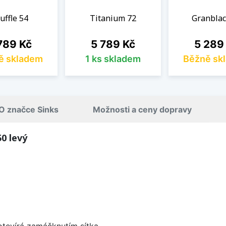
uffle 54
Titanium 72
Granblac
na
Cena
Cena
789 Kč
5 789 Kč
5 289
ě skladem
1 ks skladem
Běžně sk
O značce Sinks
Možnosti a ceny dopravy
0 levý
 otevírá zamáčknutím sítka.