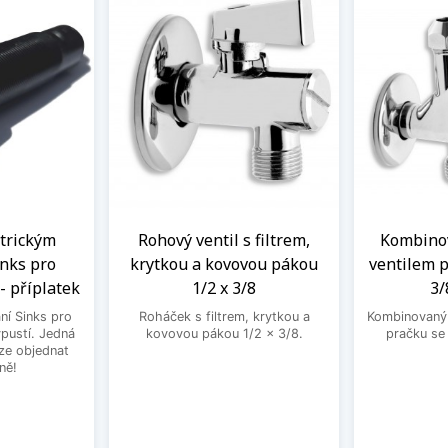
ntrickým
Rohový ventil s filtrem,
Kombinov
nks pro
krytkou a kovovou pákou
ventilem p
- příplatek
1/2 x 3/8
3/
ní Sinks pro
Roháček s filtrem, krytkou a
Kombinovaný 
ýpustí. Jedná
kovovou pákou 1/2 x 3/8.
pračku se
lze objednat
ně!