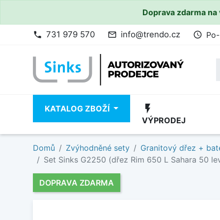
Doprava zdarma na 
731 979 570
info@trendo.cz
Po-
phone
mail_outline
access_time
flash_on
KATALOG ZBOŽÍ
VÝPRODEJ
Domů
Zvýhodněné sety
Granitový dřez + bat
Set Sinks G2250 (dřez Rim 650 L Sahara 50 levý
DOPRAVA ZDARMA