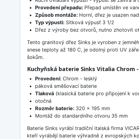
Provedení přepadu:
Přepad umístěn ve van
Způsob montáže:
Horní, dřez je usazen na
Typ výpusti:
Sítková výpusť 3 1/2
Dřez z výroby bez otvorů, nutno zhotovit ot
Tento granitový dřez Sinks je vyroben z jemné
snese teploty až 180 C, je odolný proti UV zář
šokům.
Kuchyňská baterie Sinks Vitalia Chrom -
Provedení:
Chrom - lesklý
páková směšovací baterie
Tlaková
(klasická baterie pro připojení k v
otočná
Rozměr baterie:
320 x 195 mm
Montáž do standardního otvoru 35 mm
Baterie Sinks vyrábí tradiční italská firma VIC
kteří vyrábějí baterie výhradně z evropských k