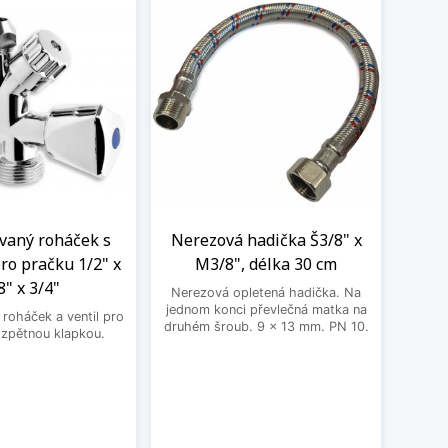
aný roháček s
Nerezová hadička Š3/8" x
BE
ro pračku 1/2" x
M3/8", délka 30 cm
3
8" x 3/4"
Nerezová opletená hadička. Na
BEK
jednom konci převlečná matka na
roháček a ventil pro
druhém šroub. 9 x 13 mm. PN 10.
 zpětnou klapkou.