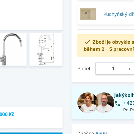
Kuchyňský dř

Zboží je obvykle
během 2 - 5 pracovní
Počet
−
+
Jakýkol
+420
phone
Po-Pá
000 Kč
Značka
Sinks