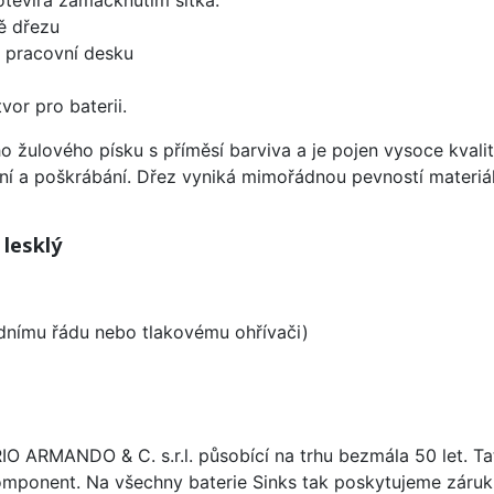
ě dřezu
d pracovní desku
vor pro baterii.
ho žulového písku s příměsí barviva a je pojen vysoce kva
ení a poškrábání. Dřez vyniká mimořádnou pevností materiá
 lesklý
odnímu řádu nebo tlakovému ohřívači)
ARIO ARMANDO & C. s.r.l. působící na trhu bezmála 50 let. T
omponent. Na všechny baterie Sinks tak poskytujeme záruku 