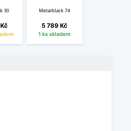
k 30
Metalblack 74
Cena
 Kč
5 789 Kč
ladem
1 ks skladem