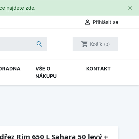
×
kce
najdete zde
.

Přihlásit se

shopping_cart
Košík
(0)
ORADNA
VŠE O
KONTAKT
NÁKUPU
(dřez Rim 650 L Sahara 50 levý +