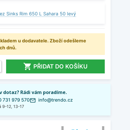
ez Sinks Rim 650 L Sahara 50 levý
 skladem u dodavatele. Zboží odešleme
ch dnů.

PŘIDAT DO KOŠÍKU
iv dotaz? Rádi vám poradíme.
 731 979 570
info@trendo.cz
mail_outline
 9-12, 13-17