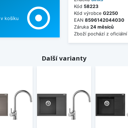
Kód
58223
adjust
Kód výrobce
G2250
 v košíku
EAN
8596142044030
Záruka
24 měsíců
Zboží pochází z oficiální
Další varianty