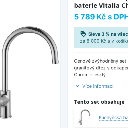
baterie Vitalia C
5 789 Kč
s DP
loyalty
Sleva 3 % na všec
za 8 000 Kč a v koší
Cenově zvýhodněný set d
granitový dřez s odkapem
Chrom - lesklý.
expand_more
Více informací
Tento set obsahuje
Kuchyňská bat