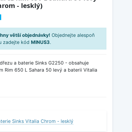
hrom - lesklý)
H
hny větší objednávky!
Objednejte alespoň
ku zadejte kód
MINUS3
.
řezu a baterie Sinks G2250 - obsahuje
 Rim 650 L Sahara 50 levý a baterii Vitalia
erie Sinks Vitalia Chrom - lesklý