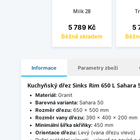
Milk 28
Tr
Cena
Ce
5 789 Kč
5 
Běžně skladem
Běžn
Informace
Parametry zboží
Kuchyňský dřez Sinks Rim 650 L Sahara 5
Materiál:
Granit
Barevná varianta:
Sahara 50
Rozměr dřezu:
650 x 500 mm
Rozměr vany dřezu:
390 x 400 x 200 mm
Minimální šířka skříňky:
450 mm
Orientace dřezu:
Levý (vana dřezu vlevo)
Ruční ovládání výpusti - výpusť se zavírá a