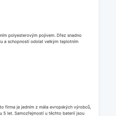
litním polyesterovým pojivem. Dřez snadno
lu a schopností odolat velkým teplotním
ato firma je jedním z mála evropských výrobců,
5 let. Samozřejmostí u těchto baterií jsou