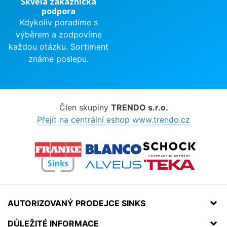
Skvělá zákaznická
podpora
Kdykoliv poradíme s
výběrem a zodpovíme
každou otázku. Sortiment
známe poslepu.
Člen skupiny
TRENDO s.r.o.
Přejít na centrální eshop www.trendo.cz
AUTORIZOVANÝ PRODEJCE SINKS
DŮLEŽITÉ INFORMACE