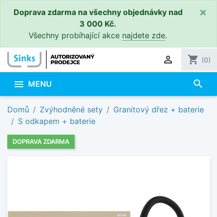
×
Doprava zdarma na všechny objednávky nad
3 000 Kč.
Všechny probíhající akce
najdete zde
.

shopping_cart
(0)
search

MENU
Domů
Zvýhodněné sety
Granitový dřez + baterie
S odkapem + baterie
DOPRAVA ZDARMA