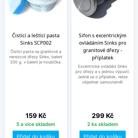
Čistící a leštící pasta
Sifon s excentrickým
Sinks SCP002
ovládáním Sinks pro
granitové dřezy -
Čistící pasta na granitové a
příplatek
nerezové dřezy Sinks, balení
200 g, v balení je houbička.
Excentrické ovládání Sinks
pro dřezy a s jednou výpustí.
Jedná se o příplatek, nelze
objednat samostatně!
Cena
Cena
159 Kč
299 Kč
5 a více skladem
2 ks skladem
Přidat do košíku
Přidat do košíku