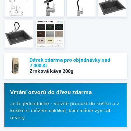
Dárek zdarma pro objednávky nad
7 000 Kč
Zrnková káva 200g
Vrtání otvorů do dřezu zdarma
Je to jednoduché - vložíte produkt do košíku a v
košíku si můžete naklikat, kam máme vyvrtat
otvory.