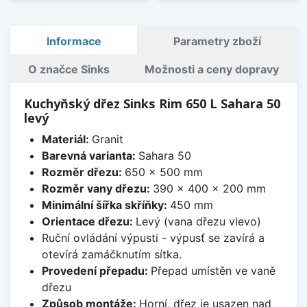
Informace
Parametry zboží
O značce Sinks
Možnosti a ceny dopravy
Kuchyňský dřez Sinks Rim 650 L Sahara 50
levý
Materiál:
Granit
Barevná varianta:
Sahara 50
Rozměr dřezu:
650 x 500 mm
Rozměr vany dřezu:
390 x 400 x 200 mm
Minimální šířka skříňky:
450 mm
Orientace dřezu:
Levý (vana dřezu vlevo)
Ruční ovládání výpusti - výpusť se zavírá a
otevírá zamáčknutím sítka.
Provedení přepadu:
Přepad umístěn ve vaně
dřezu
Způsob montáže:
Horní, dřez je usazen nad