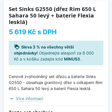
Set Sinks G2550 (dřez Rim 650 L
Sahara 50 levý + baterie Flexia
lesklá)
5 619 Kč
s DPH
loyalty
Sleva 3 % na všechny větší
objednávky!
Objednejte alespoň za 8 000
Kč a v košíku zadejte kód
MINUS3
.
Cenově zvýhodněný set dřezu a baterie Sinks
G2550 - obsahuje granitový dřez s odkapem Rim
650 L Sahara 50 levý a baterii Flexia lesklá.
expand_more
Více informací