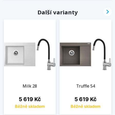

Další varianty
Milk 28
Truffle 54
Cena
Cena
5 619 Kč
5 619 Kč
Běžně skladem
Běžně skladem