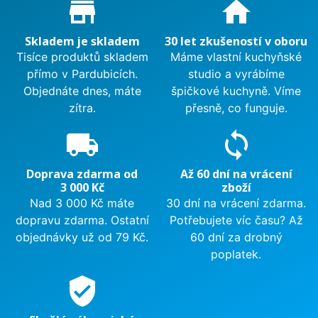
Proč nakupovat u nás?
store_mall_directory
home
Skladem je skladem
30 let zkušeností v oboru
Tisíce produktů skladem
Máme vlastní kuchyňské
přímo v Pardubicích.
studio a vyrábíme
Objednáte dnes, máte
špičkové kuchyně. Víme
zítra.
přesně, co funguje.
local_shipping
sync
Doprava zdarma od
Až 60 dní na vrácení
3 000 Kč
zboží
Nad 3 000 Kč máte
30 dní na vrácení zdarma.
dopravu zdarma. Ostatní
Potřebujete víc času? Až
objednávky už od 79 Kč.
60 dní za drobný
poplatek.
verified_user