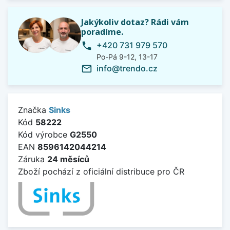
Jakýkoliv dotaz? Rádi vám
poradíme.
+420 731 979 570
phone
Po-Pá 9-12, 13-17
info@trendo.cz
mail_outline
Značka
Sinks
Kód
58222
Kód výrobce
G2550
EAN
8596142044214
Záruka
24 měsíců
Zboží pochází z oficiální distribuce pro ČR