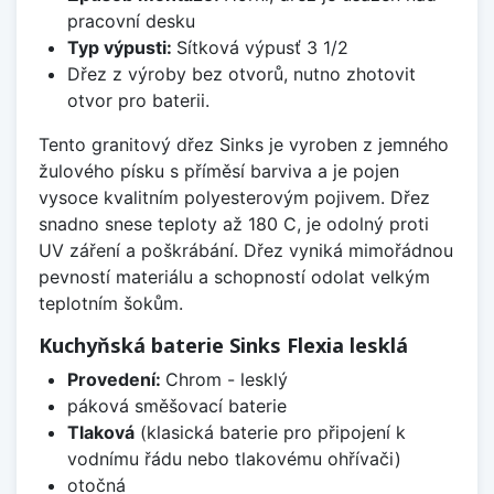
pracovní desku
Typ výpusti:
Sítková výpusť 3 1/2
Dřez z výroby bez otvorů, nutno zhotovit
otvor pro baterii.
Tento granitový dřez Sinks je vyroben z jemného
žulového písku s příměsí barviva a je pojen
vysoce kvalitním polyesterovým pojivem. Dřez
snadno snese teploty až 180 C, je odolný proti
UV záření a poškrábání. Dřez vyniká mimořádnou
pevností materiálu a schopností odolat velkým
teplotním šokům.
Kuchyňská baterie Sinks Flexia lesklá
Provedení:
Chrom - lesklý
páková směšovací baterie
Tlaková
(klasická baterie pro připojení k
vodnímu řádu nebo tlakovému ohřívači)
otočná