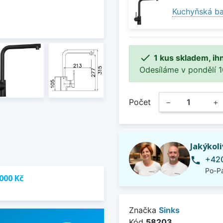
Kuchyňská ba

1 kus skladem, ih
Odesíláme v pondělí 10.
Počet
−
+
Jakýkol
+420
phone
Po-Pá
000 Kč
Značka
Sinks
Kód
58203