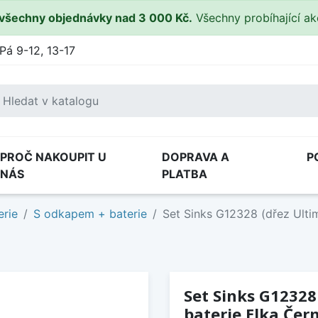
všechny objednávky nad 3 000 Kč.
Všechny probíhající a
Pá 9-12, 13-17
PROČ NAKOUPIT U
DOPRAVA A
P
NÁS
PLATBA
erie
S odkapem + baterie
Set Sinks G12328 (dřez Ulti
Set Sinks G12328
baterie Elka Čer