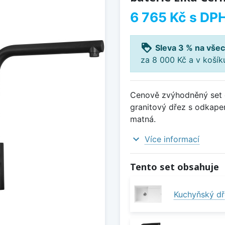
6 765 Kč
s DP
loyalty
Sleva 3 % na všec
za 8 000 Kč a v koší
Cenově zvýhodněný set d
granitový dřez s odkapem
matná.
expand_more
Více informací
Tento set obsahuje
Kuchyňský dř