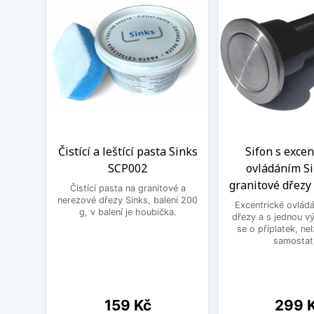
Čistící a leštící pasta Sinks
Sifon s exce
SCP002
ovládáním Si
granitové dřezy 
Čistící pasta na granitové a
nerezové dřezy Sinks, balení 200
Excentrické ovládá
g, v balení je houbička.
dřezy a s jednou v
se o příplatek, ne
samostat
Cena
Cena
159 Kč
299 