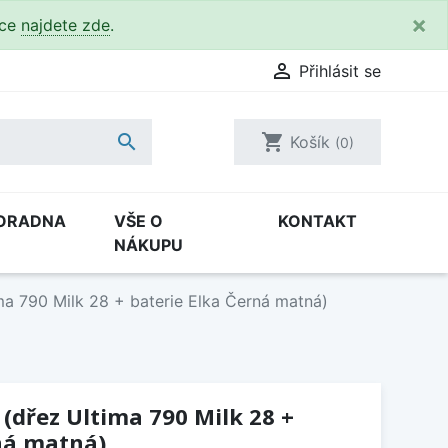
×
kce
najdete zde
.

Přihlásit se

shopping_cart
Košík
(0)
ORADNA
VŠE O
KONTAKT
NÁKUPU
ma 790 Milk 28 + baterie Elka Černá matná)
 (dřez Ultima 790 Milk 28 +
ná matná)