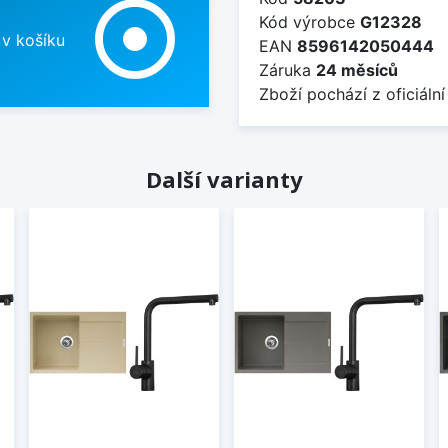
adjust
Kód výrobce
G12328
 v košíku
EAN
8596142050444
Záruka
24 měsíců
Zboží pochází z oficiální
Další varianty