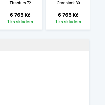
Titanium 72
Granblack 30
Cena
Cena
6 765 Kč
6 765 Kč
1 ks skladem
1 ks skladem