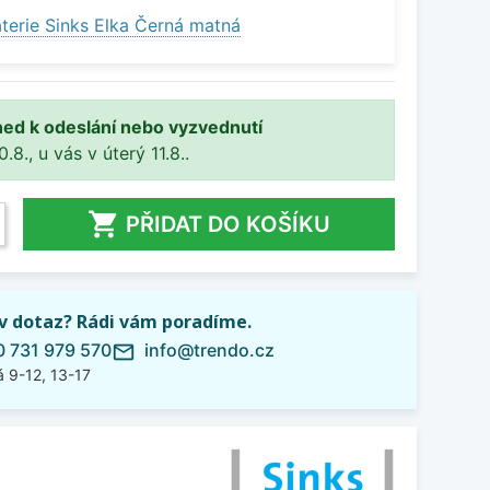
terie Sinks Elka Černá matná
ned k odeslání nebo vyzvednutí
8., u vás v úterý 11.8..

PŘIDAT DO KOŠÍKU
iv dotaz? Rádi vám poradíme.
 731 979 570
info@trendo.cz
mail_outline
 9-12, 13-17