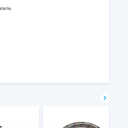
terie.
