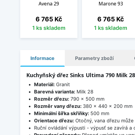
Avena 29
Marone 93
Cena
Cena
6 765 Kč
6 765 Kč
1 ks skladem
1 ks skladem
Informace
Parametry zboží
Kuchyňský dřez Sinks Ultima 790 Milk 28
Materiál:
Granit
Barevná varianta:
Milk 28
Rozměr dřezu:
790 x 500 mm
Rozměr vany dřezu:
380 x 440 x 200 mm
Minimální šířka skříňky:
500 mm
Orientace dřezu:
Otočný, vana dřezu může 
Ruční ovládání výpusti - výpusť se zavírá a
Provedení přepadu:
Přepad umístěn ve van