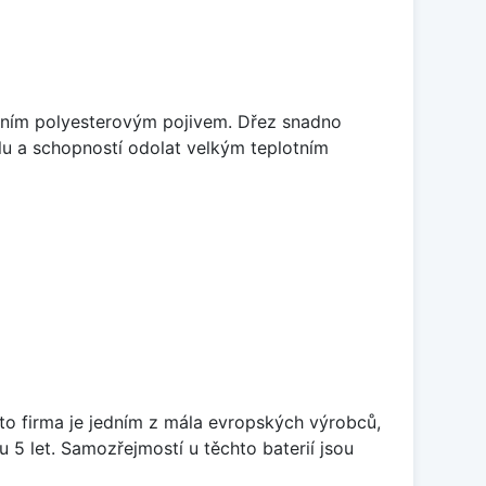
litním polyesterovým pojivem. Dřez snadno
lu a schopností odolat velkým teplotním
ato firma je jedním z mála evropských výrobců,
5 let. Samozřejmostí u těchto baterií jsou