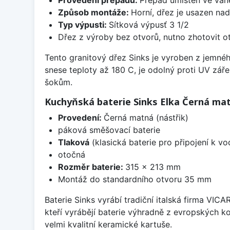
Způsob montáže:
Horní, dřez je usazen na
Typ výpusti:
Sítková výpusť 3 1/2
Dřez z výroby bez otvorů, nutno zhotovit ot
Tento granitový dřez Sinks je vyroben z jemné
snese teploty až 180 C, je odolný proti UV zář
šokům.
Kuchyňská baterie Sinks Elka Černá ma
Provedení:
Černá matná (nástřik)
páková směšovací baterie
Tlaková
(klasická baterie pro připojení k v
otočná
Rozměr baterie:
315 x 213 mm
Montáž do standardního otvoru 35 mm
Baterie Sinks vyrábí tradiční italská firma VIC
kteří vyrábějí baterie výhradně z evropských k
velmi kvalitní keramické kartuše.