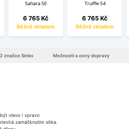
Sahara 50
Truffle 54
Cena
Cena
6 765 Kč
6 765 Kč
Běžně skladem
Běžně skladem
O značce Sinks
Možnosti a ceny dopravy
být vlevo i vpravo
 otevírá zamáčknutím sítka.
ě dřezu