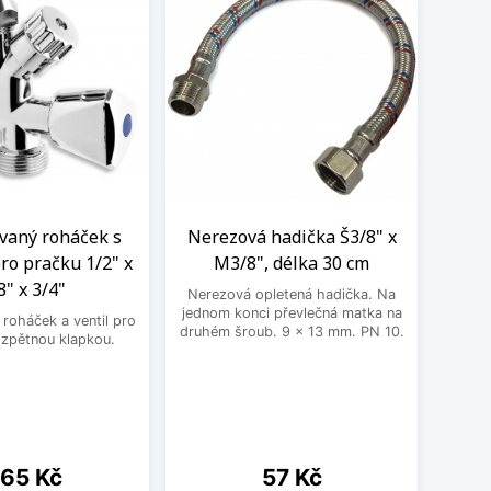
aný roháček s
Nerezová hadička Š3/8" x
BE
ro pračku 1/2" x
M3/8", délka 30 cm
3
8" x 3/4"
Nerezová opletená hadička. Na
BEK
jednom konci převlečná matka na
roháček a ventil pro
druhém šroub. 9 x 13 mm. PN 10.
 zpětnou klapkou.
ena
Cena
65 Kč
57 Kč