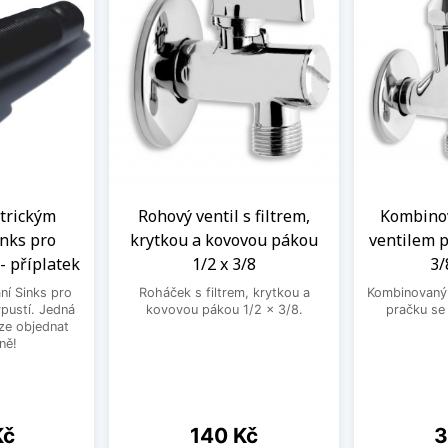
ntrickým
Rohový ventil s filtrem,
Kombinov
nks pro
krytkou a kovovou pákou
ventilem p
- příplatek
1/2 x 3/8
3/
ní Sinks pro
Roháček s filtrem, krytkou a
Kombinovaný 
ýpustí. Jedná
kovovou pákou 1/2 x 3/8.
pračku se
lze objednat
ně!
Cena
C
Kč
140 Kč
3