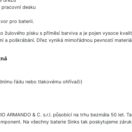
d pracovní desku
vor pro baterii.
ho žulového písku s příměsí barviva a je pojen vysoce kva
ení a poškrábání. Dřez vyniká mimořádnou pevností materiá
tná
odnímu řádu nebo tlakovému ohřívači)
ARIO ARMANDO & C. s.r.l. působící na trhu bezmála 50 let. T
omponent. Na všechny baterie Sinks tak poskytujeme záruku 