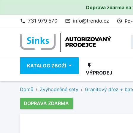
Doprava zdarma na 
731 979 570
info@trendo.cz
Po-
phone
mail_outline
access_time
flash_on
KATALOG ZBOŽÍ
VÝPRODEJ
Domů
Zvýhodněné sety
Granitový dřez + bat
DOPRAVA ZDARMA