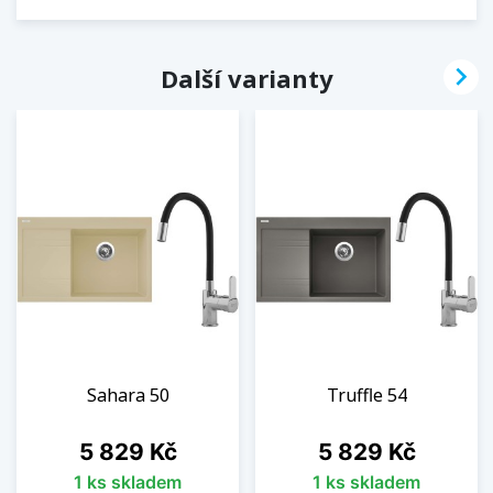

Další varianty
Sahara 50
Truffle 54
Cena
Cena
5 829 Kč
5 829 Kč
1 ks skladem
1 ks skladem