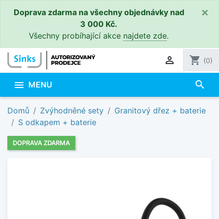
×
Doprava zdarma na všechny objednávky nad
3 000 Kč.
Všechny probíhající akce
najdete zde
.

shopping_cart
(0)
search

MENU
Domů
Zvýhodněné sety
Granitový dřez + baterie
S odkapem + baterie
DOPRAVA ZDARMA