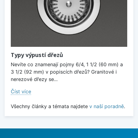
Typy výpustí dřezů
Nevíte co znamenají pojmy 6/4, 1 1/2 (60 mm) a
3 1/2 (92 mm) v popiscích dřezů? Granitové i
nerezové dřezy se...
Číst více
Všechny články a témata najdete
v naší poradně
.