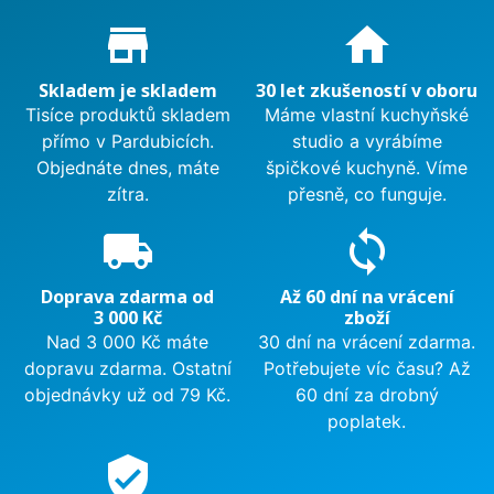
Proč nakupovat u nás?
store_mall_directory
home
Skladem je skladem
30 let zkušeností v oboru
Tisíce produktů skladem
Máme vlastní kuchyňské
přímo v Pardubicích.
studio a vyrábíme
Objednáte dnes, máte
špičkové kuchyně. Víme
zítra.
přesně, co funguje.
local_shipping
sync
Doprava zdarma od
Až 60 dní na vrácení
3 000 Kč
zboží
Nad 3 000 Kč máte
30 dní na vrácení zdarma.
dopravu zdarma. Ostatní
Potřebujete víc času? Až
objednávky už od 79 Kč.
60 dní za drobný
poplatek.
verified_user