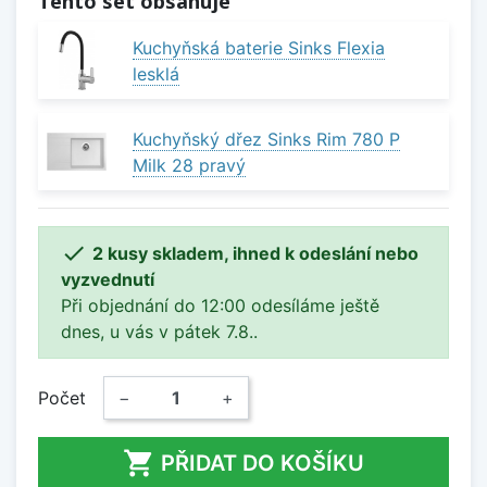
Tento set obsahuje
Kuchyňská baterie Sinks Flexia
lesklá
Kuchyňský dřez Sinks Rim 780 P
Milk 28 pravý

2 kusy skladem, ihned k odeslání nebo
vyzvednutí
Při objednání do 12:00 odesíláme ještě
dnes, u vás v pátek 7.8..
Počet
−
+

PŘIDAT DO KOŠÍKU