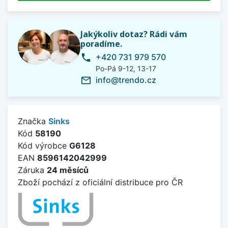
Jakýkoliv dotaz? Rádi vám
poradíme.
+420 731 979 570
phone
Po-Pá 9-12, 13-17
info@trendo.cz
mail_outline
Značka
Sinks
Kód
58190
Kód výrobce
G6128
EAN
8596142042999
Záruka
24 měsíců
Zboží pochází z oficiální distribuce pro ČR