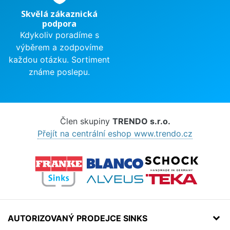
Skvělá zákaznická
podpora
Kdykoliv poradíme s
výběrem a zodpovíme
každou otázku. Sortiment
známe poslepu.
Člen skupiny
TRENDO s.r.o.
Přejít na centrální eshop www.trendo.cz
AUTORIZOVANÝ PRODEJCE SINKS