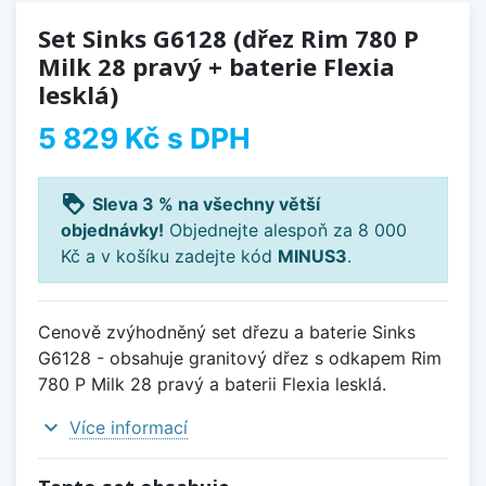
Set Sinks G6128 (dřez Rim 780 P
Milk 28 pravý + baterie Flexia
lesklá)
5 829 Kč
s DPH
loyalty
Sleva 3 % na všechny větší
objednávky!
Objednejte alespoň za 8 000
Kč a v košíku zadejte kód
MINUS3
.
Cenově zvýhodněný set dřezu a baterie Sinks
G6128 - obsahuje granitový dřez s odkapem Rim
780 P Milk 28 pravý a baterii Flexia lesklá.
expand_more
Více informací