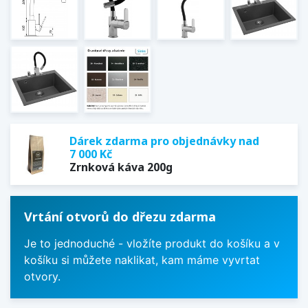
Dárek zdarma pro objednávky nad
7 000 Kč
Zrnková káva 200g
Vrtání otvorů do dřezu zdarma
Je to jednoduché - vložíte produkt do košíku a v
košíku si můžete naklikat, kam máme vyvrtat
otvory.