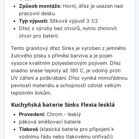
Způsob montáže:
Horní, dřez je usazen nad
pracovní desku
Typ výpusti:
Sítková výpusť 3 1/2
Dřez z výroby bez otvorů, nutno zhotovit
otvor pro baterii.
Tento granitový dřez Sinks je vyroben z jemného
žulového písku s příměsí barviva a je pojen
vysoce kvalitním polyesterovým pojivem. Dřez
snadno snese teploty až 180 C, je odolný proti
UV záření a poškrábání. Dřez vyniká mimořádnou
pevností materiálu a schopností odolat velkým
teplotním šokům.
Kuchyňská baterie Sinks Flexia lesklá
Provedení:
Chrom - lesklý
páková směšovací baterie
Tlaková
(klasická baterie pro připojení k
vodnímu řádu nebo tlakovému ohřívači)