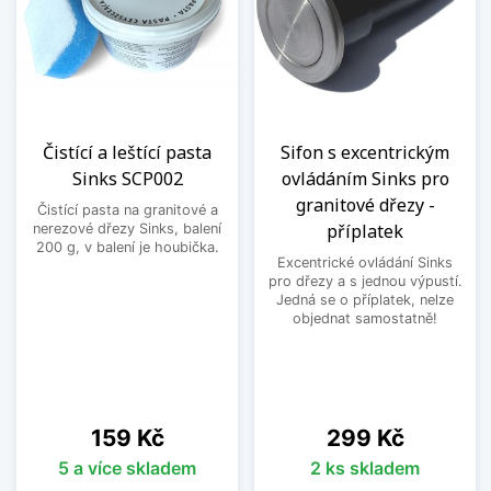
Čistící a leštící pasta
Sifon s excentrickým
Sinks SCP002
ovládáním Sinks pro
granitové dřezy -
Čistící pasta na granitové a
příplatek
nerezové dřezy Sinks, balení
200 g, v balení je houbička.
Excentrické ovládání Sinks
pro dřezy a s jednou výpustí.
Jedná se o příplatek, nelze
objednat samostatně!
Cena
Cena
159 Kč
299 Kč
5 a více skladem
2 ks skladem