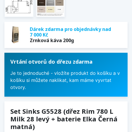
Dárek zdarma pro objednávky nad
7 000 Kč
Zrnková káva 200g
Vrtání otvorů do dřezu zdarma
Je to jednoduché - vložíte produkt do košíku a v
košíku si můžete naklikat, kam máme vyvrtat
otvory.
Set Sinks G5528 (dřez Rim 780 L
Milk 28 levý + baterie Elka Černá
matná)