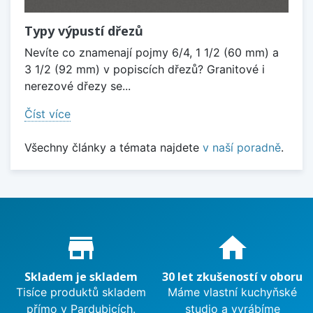
Typy výpustí dřezů
Nevíte co znamenají pojmy 6/4, 1 1/2 (60 mm) a
3 1/2 (92 mm) v popiscích dřezů? Granitové i
nerezové dřezy se...
Číst více
Všechny články a témata najdete
v naší poradně
.
Proč nakupovat u nás?
store_mall_directory
home
Skladem je skladem
30 let zkušeností v oboru
Tisíce produktů skladem
Máme vlastní kuchyňské
přímo v Pardubicích.
studio a vyrábíme