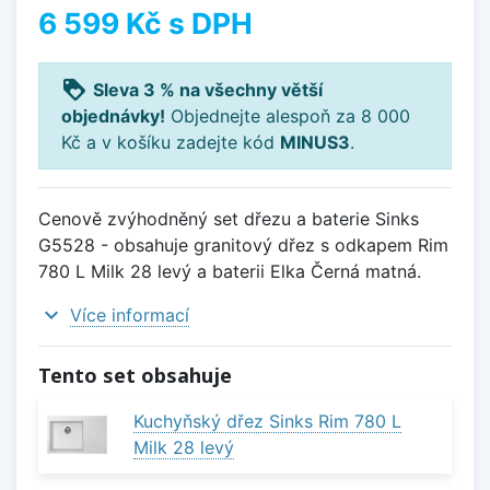
6 599 Kč
s DPH
loyalty
Sleva 3 % na všechny větší
objednávky!
Objednejte alespoň za 8 000
Kč a v košíku zadejte kód
MINUS3
.
Cenově zvýhodněný set dřezu a baterie Sinks
G5528 - obsahuje granitový dřez s odkapem Rim
780 L Milk 28 levý a baterii Elka Černá matná.
expand_more
Více informací
Tento set obsahuje
Kuchyňský dřez Sinks Rim 780 L
Milk 28 levý