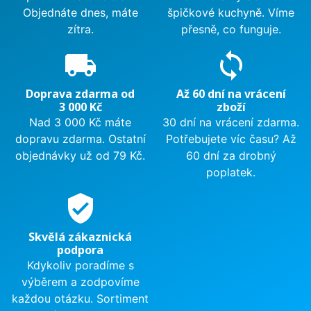
Objednáte dnes, máte
špičkové kuchyně. Víme
zítra.
přesně, co funguje.
local_shipping
sync
Doprava zdarma od
Až 60 dní na vrácení
3 000 Kč
zboží
Nad 3 000 Kč máte
30 dní na vrácení zdarma.
dopravu zdarma. Ostatní
Potřebujete víc času? Až
objednávky už od 79 Kč.
60 dní za drobný
poplatek.
verified_user
Skvělá zákaznická
podpora
Kdykoliv poradíme s
výběrem a zodpovíme
každou otázku. Sortiment