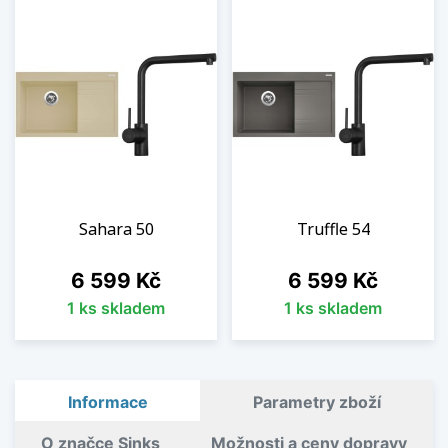
Sahara 50
Truffle 54
Cena
Cena
6 599 Kč
6 599 Kč
1 ks skladem
1 ks skladem
Informace
Parametry zboží
O značce Sinks
Možnosti a ceny dopravy