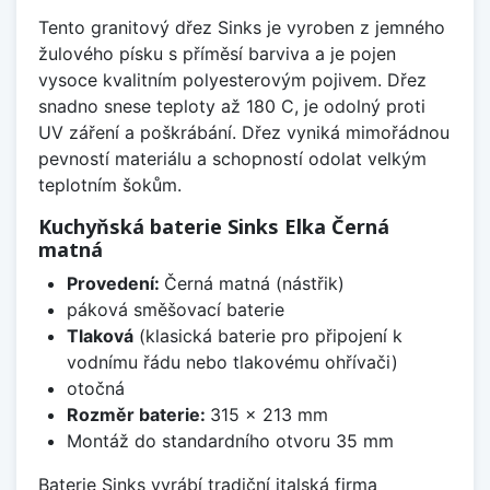
Tento granitový dřez Sinks je vyroben z jemného
žulového písku s příměsí barviva a je pojen
vysoce kvalitním polyesterovým pojivem. Dřez
snadno snese teploty až 180 C, je odolný proti
UV záření a poškrábání. Dřez vyniká mimořádnou
pevností materiálu a schopností odolat velkým
teplotním šokům.
Kuchyňská baterie Sinks Elka Černá
matná
Provedení:
Černá matná (nástřik)
páková směšovací baterie
Tlaková
(klasická baterie pro připojení k
vodnímu řádu nebo tlakovému ohřívači)
otočná
Rozměr baterie:
315 x 213 mm
Montáž do standardního otvoru 35 mm
Baterie Sinks vyrábí tradiční italská firma