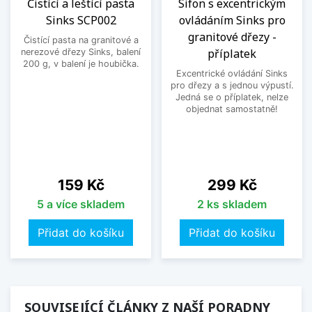
Čistící a leštící pasta
Sifon s excentrickým
Sinks SCP002
ovládáním Sinks pro
granitové dřezy -
Čistící pasta na granitové a
příplatek
nerezové dřezy Sinks, balení
200 g, v balení je houbička.
Excentrické ovládání Sinks
pro dřezy a s jednou výpustí.
Jedná se o příplatek, nelze
objednat samostatně!
Cena
Cena
159 Kč
299 Kč
5 a více skladem
2 ks skladem
Přidat do košíku
Přidat do košíku
SOUVISEJÍCÍ ČLÁNKY Z NAŠÍ PORADNY