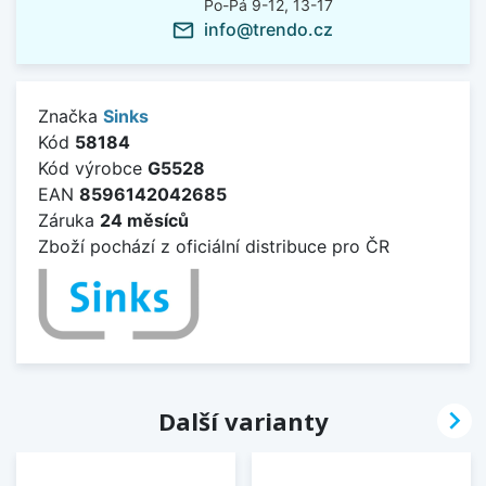
Po-Pá 9-12, 13-17
info@trendo.cz
mail_outline
Značka
Sinks
Kód
58184
Kód výrobce
G5528
EAN
8596142042685
Záruka
24 měsíců
Zboží pochází z oficiální distribuce pro ČR

Další varianty