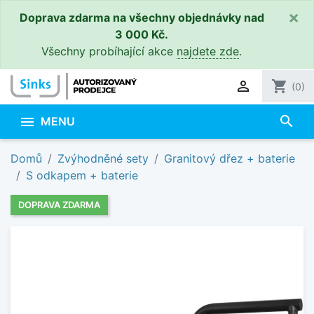
×
Doprava zdarma na všechny objednávky nad
3 000 Kč.
Všechny probíhající akce
najdete zde
.

shopping_cart
(0)
search

MENU
Domů
Zvýhodněné sety
Granitový dřez + baterie
S odkapem + baterie
DOPRAVA ZDARMA