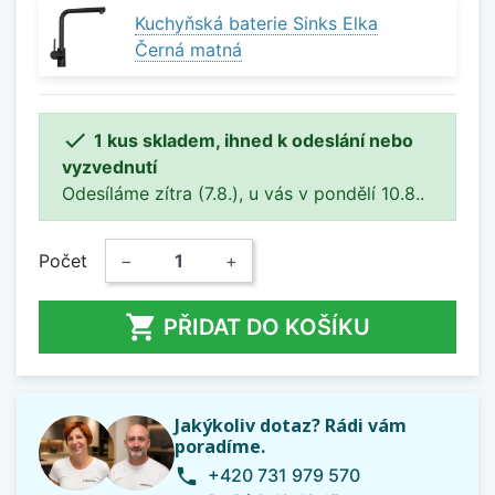
Kuchyňská baterie Sinks Elka
Černá matná

1 kus skladem, ihned k odeslání nebo
vyzvednutí
Odesíláme zítra (7.8.), u vás v pondělí 10.8..
Počet
−
+

PŘIDAT DO KOŠÍKU
Jakýkoliv dotaz? Rádi vám
poradíme.
+420 731 979 570
phone