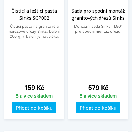
Čistící a leštící pasta
Sada pro spodní montáž
Sinks SCP002
granitových dřezů Sinks
Čistící pasta na granitové a
Montážní sada Sinks TL901
nerezové dřezy Sinks, balení
pro spodní montáž dřezu.
200 g, v balení je houbička.
Cena
Cena
159 Kč
579 Kč
5 a více skladem
5 a více skladem
Přidat do košíku
Přidat do košíku