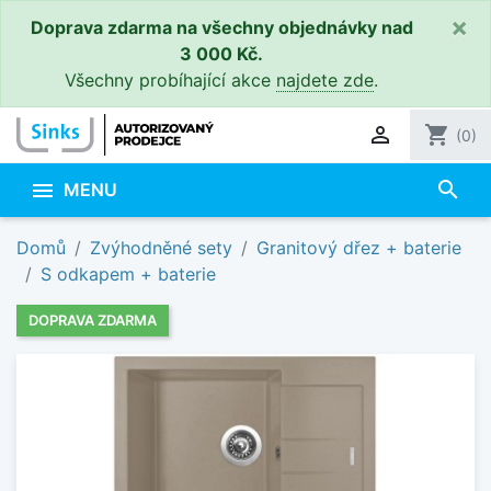
×
Doprava zdarma na všechny objednávky nad
3 000 Kč.
Všechny probíhající akce
najdete zde
.

shopping_cart
(0)
search

MENU
Domů
Zvýhodněné sety
Granitový dřez + baterie
S odkapem + baterie
DOPRAVA ZDARMA