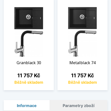
Granblack 30
Metalblack 74
Cena
Cena
11 757 Kč
11 757 Kč
Běžně skladem
Běžně skladem
Informace
Parametry zboží