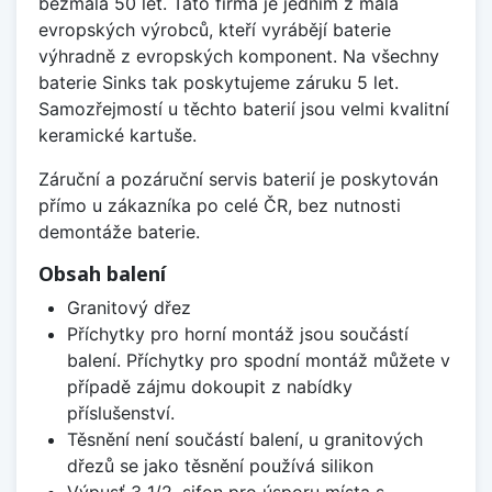
bezmála 50 let. Tato firma je jedním z mála
evropských výrobců, kteří vyrábějí baterie
výhradně z evropských komponent. Na všechny
baterie Sinks tak poskytujeme záruku 5 let.
Samozřejmostí u těchto baterií jsou velmi kvalitní
keramické kartuše.
Záruční a pozáruční servis baterií je poskytován
přímo u zákazníka po celé ČR, bez nutnosti
demontáže baterie.
Obsah balení
Granitový dřez
Příchytky pro horní montáž jsou součástí
balení. Příchytky pro spodní montáž můžete v
případě zájmu dokoupit z nabídky
příslušenství.
Těsnění není součástí balení, u granitových
dřezů se jako těsnění používá silikon
Výpusť 3 1/2, sifon pro úsporu místa s