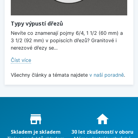
Typy výpustí dřezů
Nevíte co znamenají pojmy 6/4, 1 1/2 (60 mm) a
3 1/2 (92 mm) v popiscích dřezů? Granitové i
nerezové dřezy se...
Číst více
Všechny články a témata najdete
v naší poradně
.
Proč nakupovat u nás?
store_mall_directory
home
Skladem je skladem
30 let zkušeností v oboru