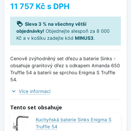
11 757 Kč
s DPH
loyalty
Sleva 3 % na všechny větší
objednávky!
Objednejte alespoň za 8 000
Kč a v košíku zadejte kód
MINUS3
.
Cenově zvýhodněný set dřezu a baterie Sinks -
obsahuje granitový dřez s odkapem Amanda 650
Truffle 54 a baterii se sprchou Enigma S Truffle
54.
expand_more
Více informací
Tento set obsahuje
Kuchyňská baterie Sinks Enigma S
Truffle 54