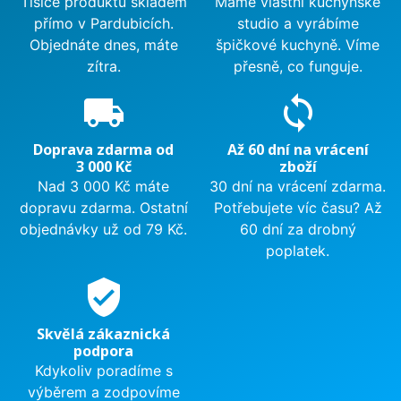
Tisíce produktů skladem
Máme vlastní kuchyňské
přímo v Pardubicích.
studio a vyrábíme
Objednáte dnes, máte
špičkové kuchyně. Víme
zítra.
přesně, co funguje.
local_shipping
sync
Doprava zdarma od
Až 60 dní na vrácení
3 000 Kč
zboží
Nad 3 000 Kč máte
30 dní na vrácení zdarma.
dopravu zdarma. Ostatní
Potřebujete víc času? Až
objednávky už od 79 Kč.
60 dní za drobný
poplatek.
verified_user
Skvělá zákaznická
podpora
Kdykoliv poradíme s
výběrem a zodpovíme