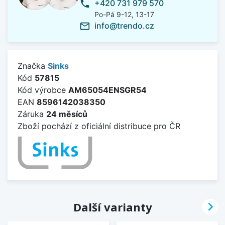
+420 731 979 570
phone
Po-Pá 9-12, 13-17
info@trendo.cz
mail_outline
Značka
Sinks
Kód
57815
Kód výrobce
AM65054ENSGR54
EAN
8596142038350
Záruka
24 měsíců
Zboží pochází z oficiální distribuce pro ČR

Další varianty