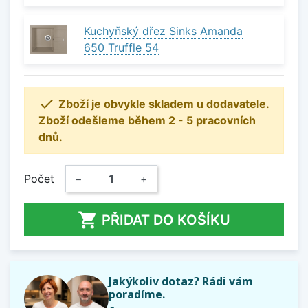
Kuchyňský dřez Sinks Amanda
650 Truffle 54

Zboží je obvykle skladem u dodavatele.
Zboží odešleme během 2 - 5 pracovních
dnů.
Počet
−
+

PŘIDAT DO KOŠÍKU
Jakýkoliv dotaz? Rádi vám
poradíme.