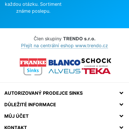
každou otázku. Sortiment
známe poslepu.
Člen skupiny
TRENDO s.r.o.
Přejít na centrální eshop www.trendo.cz
AUTORIZOVANÝ PRODEJCE SINKS
DŮLEŽITÉ INFORMACE
MŮJ ÚČET
KONTAKT