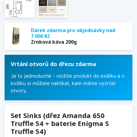
Dárek zdarma pro objednávky nad
7 000 Kč
Zrnková káva 200g
Vrtání otvorů do dřezu zdarma
Je to jednoduché - vložíte produkt do košíku a v
košíku si můžete naklikat, kam máme vyvrtat
otvory.
Set Sinks (dřez Amanda 650
Truffle 54 + baterie Enigma S
Truffle 54)