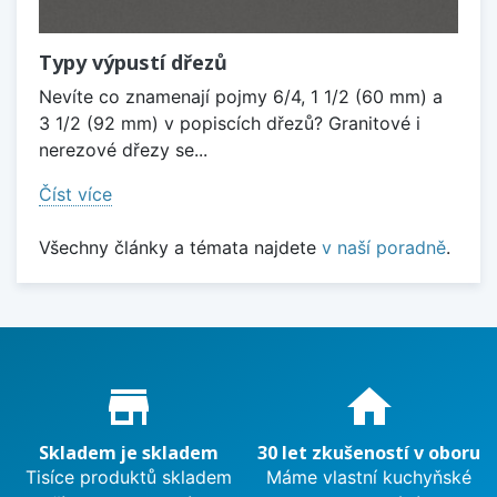
Typy výpustí dřezů
Nevíte co znamenají pojmy 6/4, 1 1/2 (60 mm) a
3 1/2 (92 mm) v popiscích dřezů? Granitové i
nerezové dřezy se...
Číst více
Všechny články a témata najdete
v naší poradně
.
Proč nakupovat u nás?
store_mall_directory
home
Skladem je skladem
30 let zkušeností v oboru
Tisíce produktů skladem
Máme vlastní kuchyňské