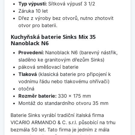
Typ výpusti:
Sítková výpusť 3 1/2
Záruka 10 let
Dřez z výroby bez otvorů, nutno zhotovit
otvor pro baterii.
Kuchyňská baterie Sinks Mix 35
Nanoblack N6
Provedení:
Nanoblack N6 (barevný nástřik,
sladěno ke granitovým dřezům Sinks)
páková směšovací baterie
Tlaková
(klasická baterie pro připojení k
vodnímu řádu nebo tlakovému ohřívači)
otočná
Rozměr baterie:
330 x 175 mm
Montáž do standardního otvoru 35 mm
Baterie Sinks vyrábí tradiční italská firma
VICARIO ARMANDO & C. s.r.l. působící na trhu
bezmála 50 let. Tato firma je jedním z mála