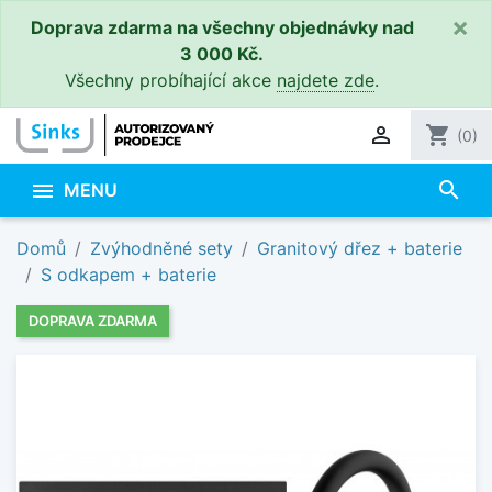
×
Doprava zdarma na všechny objednávky nad
3 000 Kč.
Všechny probíhající akce
najdete zde
.

shopping_cart
(0)
search

MENU
Domů
Zvýhodněné sety
Granitový dřez + baterie
S odkapem + baterie
DOPRAVA ZDARMA