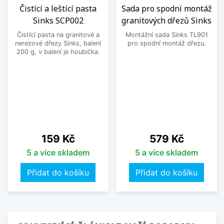
Čistící a leštící pasta
Sada pro spodní montáž
Sinks SCP002
granitových dřezů Sinks
Čistící pasta na granitové a
Montážní sada Sinks TL901
nerezové dřezy Sinks, balení
pro spodní montáž dřezu.
200 g, v balení je houbička.
Cena
Cena
159 Kč
579 Kč
5 a více skladem
5 a více skladem
Přidat do košíku
Přidat do košíku