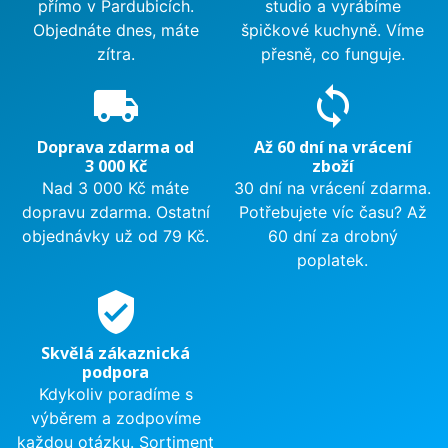
přímo v Pardubicích.
studio a vyrábíme
Objednáte dnes, máte
špičkové kuchyně. Víme
zítra.
přesně, co funguje.
local_shipping
sync
Doprava zdarma od
Až 60 dní na vrácení
3 000 Kč
zboží
Nad 3 000 Kč máte
30 dní na vrácení zdarma.
dopravu zdarma. Ostatní
Potřebujete víc času? Až
objednávky už od 79 Kč.
60 dní za drobný
poplatek.
verified_user
Skvělá zákaznická
podpora
Kdykoliv poradíme s
výběrem a zodpovíme
každou otázku. Sortiment