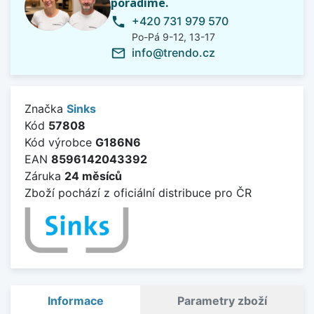
poradíme.
+420 731 979 570
phone
Po-Pá 9-12, 13-17
info@trendo.cz
mail_outline
Značka
Sinks
Kód
57808
Kód výrobce
G186N6
EAN
8596142043392
Záruka
24 měsíců
Zboží pochází z oficiální distribuce pro ČR
Informace
Parametry zboží