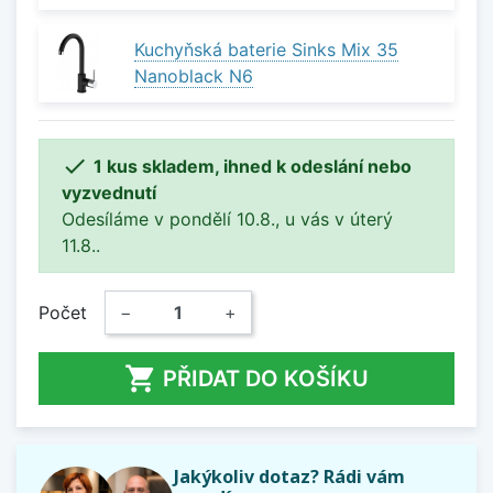
Kuchyňská baterie Sinks Mix 35
Nanoblack N6

1 kus skladem, ihned k odeslání nebo
vyzvednutí
Odesíláme v pondělí 10.8., u vás v úterý
11.8..
Počet
−
+

PŘIDAT DO KOŠÍKU
Jakýkoliv dotaz? Rádi vám