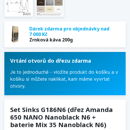
Dárek zdarma pro objednávky nad
7 000 Kč
Zrnková káva 200g
Vrtání otvorů do dřezu zdarma
Je to jednoduché - vložíte produkt do košíku a v
košíku si můžete naklikat, kam máme vyvrtat
otvory.
Set Sinks G186N6 (dřez Amanda
650 NANO Nanoblack N6 +
baterie Mix 35 Nanoblack N6)