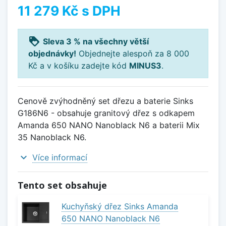
11 279 Kč
s DPH
loyalty
Sleva 3 % na všechny větší
objednávky!
Objednejte alespoň za 8 000
Kč a v košíku zadejte kód
MINUS3
.
Cenově zvýhodněný set dřezu a baterie Sinks
G186N6 - obsahuje granitový dřez s odkapem
Amanda 650 NANO Nanoblack N6 a baterii Mix
35 Nanoblack N6.
expand_more
Více informací
Tento set obsahuje
Kuchyňský dřez Sinks Amanda
650 NANO Nanoblack N6