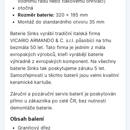
vodnímu řádu nebo tlakovému ohřívači)
otočná
Rozměr baterie:
320 x 195 mm
Montáž do standardního otvoru 35 mm
Baterie Sinks vyrábí tradiční italská firma
VICARIO ARMANDO & C. s.r.l. působící na trhu
bezmála 50 let. Tato firma je jedním z mála
evropských výrobců, kteří vyrábějí baterie
výhradně z evropských komponent. Na všechny
baterie Sinks tak poskytujeme záruku 5 let.
Samozřejmostí u těchto baterií jsou velmi kvalitní
keramické kartuše.
Záruční a pozáruční servis baterií je poskytován
přímo u zákazníka po celé ČR, bez nutnosti
demontáže baterie.
Obsah balení
Granitový dřez