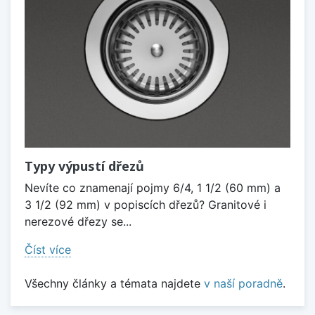
Typy výpustí dřezů
Nevíte co znamenají pojmy 6/4, 1 1/2 (60 mm) a
3 1/2 (92 mm) v popiscích dřezů? Granitové i
nerezové dřezy se...
Číst více
Všechny články a témata najdete
v naší poradně
.