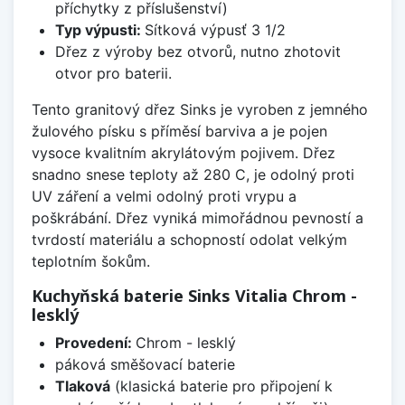
příchytky z příslušenství)
Typ výpusti:
Sítková výpusť 3 1/2
Dřez z výroby bez otvorů, nutno zhotovit
otvor pro baterii.
Tento granitový dřez Sinks je vyroben z jemného
žulového písku s příměsí barviva a je pojen
vysoce kvalitním akrylátovým pojivem. Dřez
snadno snese teploty až 280 C, je odolný proti
UV záření a velmi odolný proti vrypu a
poškrábání. Dřez vyniká mimořádnou pevností a
tvrdostí materiálu a schopností odolat velkým
teplotním šokům.
Kuchyňská baterie Sinks Vitalia Chrom -
lesklý
Provedení:
Chrom - lesklý
páková směšovací baterie
Tlaková
(klasická baterie pro připojení k