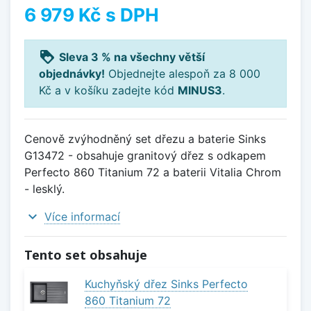
6 979 Kč
s DPH
loyalty
Sleva 3 % na všechny větší
objednávky!
Objednejte alespoň za 8 000
Kč a v košíku zadejte kód
MINUS3
.
Cenově zvýhodněný set dřezu a baterie Sinks
G13472 - obsahuje granitový dřez s odkapem
Perfecto 860 Titanium 72 a baterii Vitalia Chrom
- lesklý.
expand_more
Více informací
Tento set obsahuje
Kuchyňský dřez Sinks Perfecto
860 Titanium 72