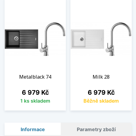
Metalblack 74
Milk 28
Cena
Cena
6 979 Kč
6 979 Kč
1 ks skladem
Běžně skladem
Informace
Parametry zboží