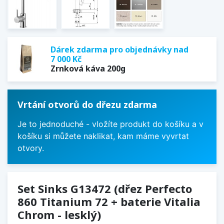
Dárek zdarma pro objednávky nad
7 000 Kč
Zrnková káva 200g
Vrtání otvorů do dřezu zdarma
Je to jednoduché - vložíte produkt do košíku a v
košíku si můžete naklikat, kam máme vyvrtat
otvory.
Set Sinks G13472 (dřez Perfecto
860 Titanium 72 + baterie Vitalia
Chrom - lesklý)