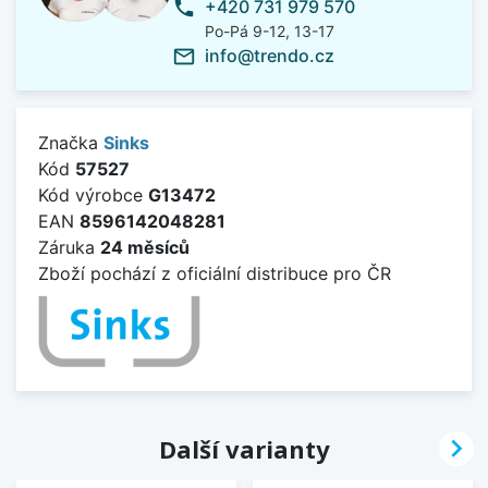
+420 731 979 570
phone
Po-Pá 9-12, 13-17
info@trendo.cz
mail_outline
Značka
Sinks
Kód
57527
Kód výrobce
G13472
EAN
8596142048281
Záruka
24 měsíců
Zboží pochází z oficiální distribuce pro ČR

Další varianty