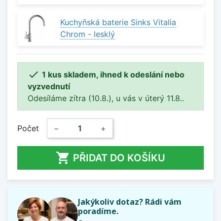
Kuchyňská baterie Sinks Vitalia
Chrom - lesklý

1 kus skladem, ihned k odeslání nebo
vyzvednutí
Odesíláme zítra (10.8.), u vás v úterý 11.8..
Počet
−
+

PŘIDAT DO KOŠÍKU
Jakýkoliv dotaz? Rádi vám
poradíme.