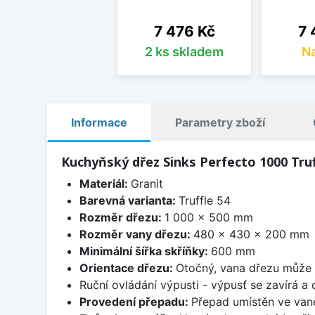
Cena
Ce
7 476 Kč
7 
2 ks skladem
Na
Informace
Parametry zboží
Kuchyňský dřez Sinks Perfecto 1000 Truf
Materiál:
Granit
Barevná varianta:
Truffle 54
Rozměr dřezu:
1 000 x 500 mm
Rozměr vany dřezu:
480 x 430 x 200 mm
Minimální šířka skříňky:
600 mm
Orientace dřezu:
Otočný, vana dřezu může 
Ruční ovládání výpusti - výpusť se zavírá a
Provedení přepadu:
Přepad umístěn ve van