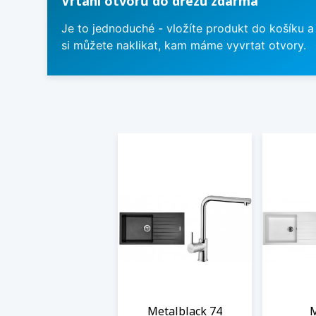
Vrtání otvorů do dřezu zdarma
Je to jednoduché - vložíte produkt do košíku a
si můžete naklikat, kam máme vyvrtat otvory.
Metalblack 74
M