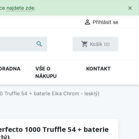
×
kce
najdete zde
.

Přihlásit se

shopping_cart
Košík
(0)
ORADNA
VŠE O
KONTAKT
NÁKUPU
0 Truffle 54 + baterie Elka Chrom - lesklý)
erfecto 1000 Truffle 54 + baterie
lý)