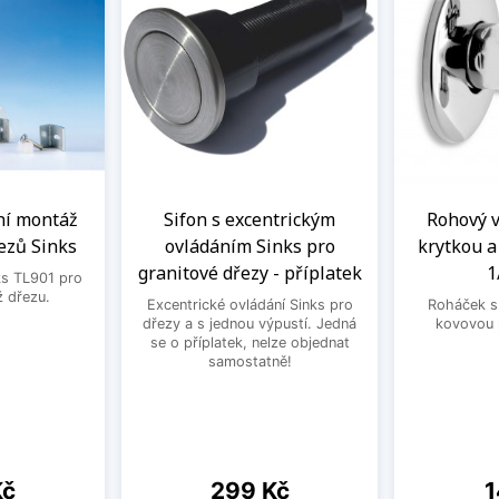
ní montáž
Sifon s excentrickým
Rohový ve
ezů Sinks
ovládáním Sinks pro
krytkou 
granitové dřezy - příplatek
1
ks TL901 pro
 dřezu.
Excentrické ovládání Sinks pro
Roháček s 
dřezy a s jednou výpustí. Jedná
kovovou 
se o příplatek, nelze objednat
samostatně!
Cena
C
Kč
299 Kč
1