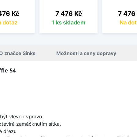
na
Cena
Cena
476 Kč
7 476 Kč
7 476
 dotaz
1 ks skladem
Na dot
O značce Sinks
Možnosti a ceny dopravy
fle 54
být vlevo i vpravo
 otevírá zamáčknutím sítka.
ě dřezu