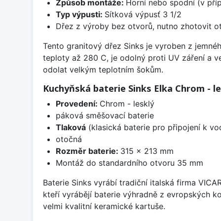
Způsob montáže:
Horní nebo spodní (v pří
Typ výpusti:
Sítková výpusť 3 1/2
Dřez z výroby bez otvorů, nutno zhotovit ot
Tento granitový dřez Sinks je vyroben z jemnéh
teploty až 280 C, je odolný proti UV záření a 
odolat velkým teplotním šokům.
Kuchyňská baterie Sinks Elka Chrom - le
Provedení:
Chrom - lesklý
páková směšovací baterie
Tlaková
(klasická baterie pro připojení k v
otočná
Rozměr baterie:
315 x 213 mm
Montáž do standardního otvoru 35 mm
Baterie Sinks vyrábí tradiční italská firma VIC
kteří vyrábějí baterie výhradně z evropských k
velmi kvalitní keramické kartuše.