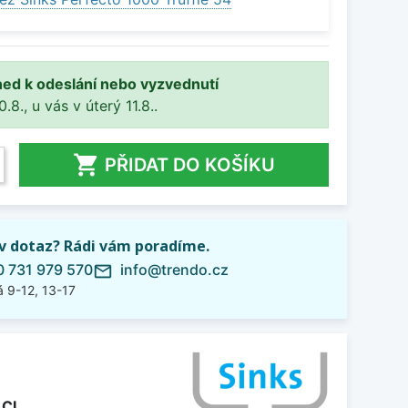
ned k odeslání nebo vyzvednutí
8., u vás v úterý 11.8..

PŘIDAT DO KOŠÍKU
iv dotaz? Rádi vám poradíme.
 731 979 570
info@trendo.cz
mail_outline
 9-12, 13-17
LCL