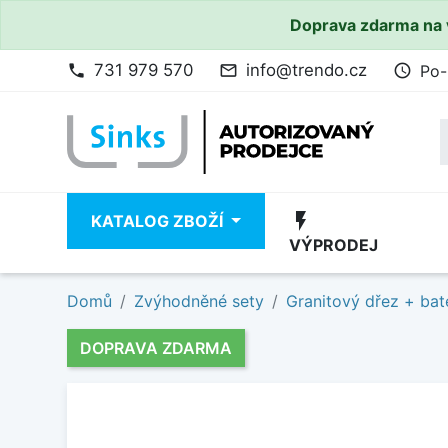
Doprava zdarma na 
731 979 570
info@trendo.cz
Po-
phone
mail_outline
access_time
flash_on
KATALOG ZBOŽÍ
VÝPRODEJ
Domů
Zvýhodněné sety
Granitový dřez + bat
DOPRAVA ZDARMA