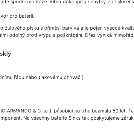
padě spodní montáže nutno dokoupit příchytky z příslušens
vor pro baterii.
o žulového písku s příměsí barviva a je pojen vysoce kval
velmi odolný proti vrypu a poškrábání. Dřez vyniká mimořád
sklý
odnímu řádu nebo tlakovému ohřívači)
ARIO ARMANDO & C. s.r.l. působící na trhu bezmála 50 let. T
omponent. Na všechny baterie Sinks tak poskytujeme záruku 