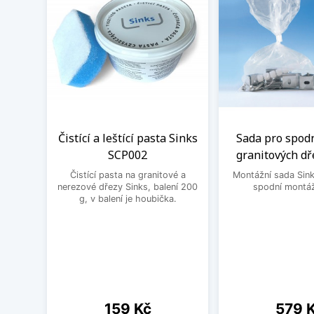
Čistící a leštící pasta Sinks
Sada pro spod
SCP002
granitových dř
Čistící pasta na granitové a
Montážní sada Sin
nerezové dřezy Sinks, balení 200
spodní montáž
g, v balení je houbička.
Cena
Cena
159 Kč
579 