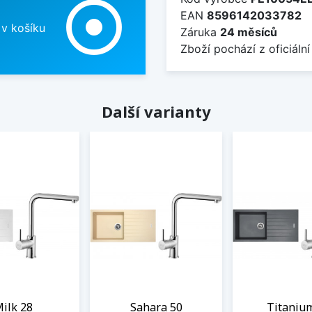
adjust
EAN
8596142033782
 v košíku
Záruka
24 měsíců
Zboží pochází z oficiální
Další varianty
ilk 28
Sahara 50
Titaniu