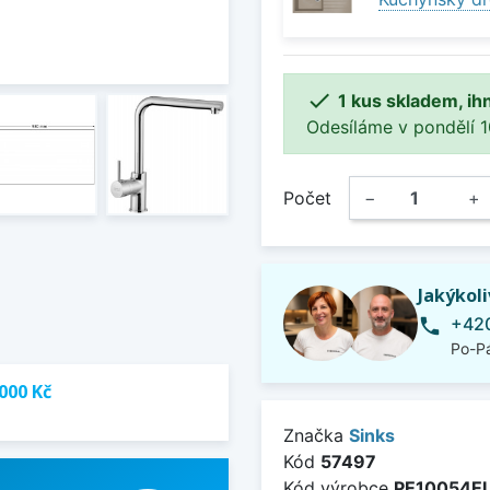

1 kus skladem, ih
Odesíláme v pondělí 10.
Počet
−
+
Jakýkol
+420
phone
Po-Pá
000 Kč
Značka
Sinks
Kód
57497
Kód výrobce
PE10054E