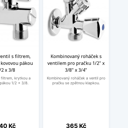
ntil s filtrem,
Kombinovaný roháček s
Nere
a kovovou pákou
ventilem pro pračku 1/2" x
M
/2 x 3/8
3/8" x 3/4"
Nere
jedno
filtrem, krytkou a
Kombinovaný roháček a ventil pro
druhé
pákou 1/2 x 3/8.
pračku se zpětnou klapkou.
ena
Cena
40 Kč
365 Kč