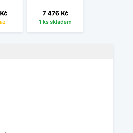
Cena
 Kč
7 476 Kč
az
1 ks skladem