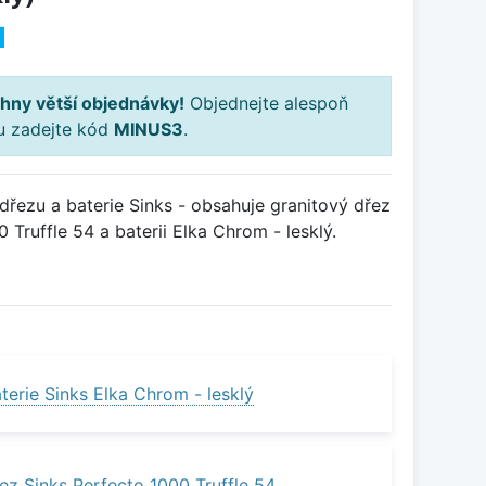
H
hny větší objednávky!
Objednejte alespoň
ku zadejte kód
MINUS3
.
řezu a baterie Sinks - obsahuje granitový dřez
Truffle 54 a baterii Elka Chrom - lesklý.
erie Sinks Elka Chrom - lesklý
ez Sinks Perfecto 1000 Truffle 54