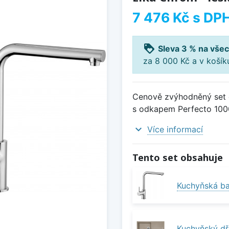
7 476 Kč
s DP
loyalty
Sleva 3 % na všec
za 8 000 Kč a v koší
Cenově zvýhodněný set d
s odkapem Perfecto 1000 
expand_more
Více informací
Tento set obsahuje
Kuchyňská bat
Kuchyňský dř