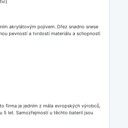
tví)
itním akrylátovým pojivem. Dřez snadno snese
nou pevností a tvrdostí materiálu a schopností
ato firma je jedním z mála evropských výrobců,
5 let. Samozřejmostí u těchto baterií jsou