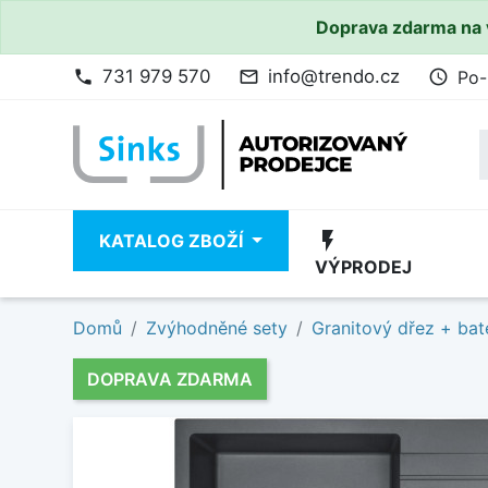
Doprava zdarma na 
731 979 570
info@trendo.cz
Po-
phone
mail_outline
access_time
flash_on
KATALOG ZBOŽÍ
VÝPRODEJ
Domů
Zvýhodněné sety
Granitový dřez + bat
DOPRAVA ZDARMA