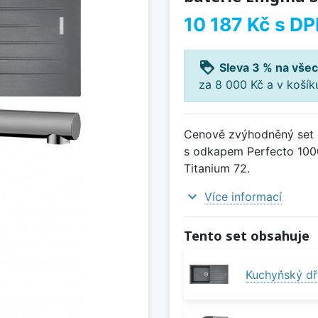
10 187 Kč
s DP
loyalty
Sleva 3 % na všec
za 8 000 Kč a v koší
Cenově zvýhodněný set d
s odkapem Perfecto 1000
Titanium 72.
expand_more
Více informací
Tento set obsahuje
Kuchyňský dř