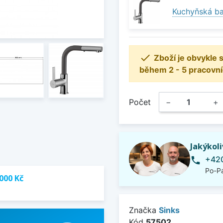
Kuchyňská ba

Zboží je obvykle
během 2 - 5 pracovní
Počet
−
+
Jakýkol
+420
phone
Po-Pá
000 Kč
Značka
Sinks
Kód
57502