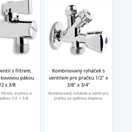
ntil s filtrem,
Kombinovaný roháček s
Nere
a kovovou pákou
ventilem pro pračku 1/2" x
M
/2 x 3/8
3/8" x 3/4"
Nere
jedno
filtrem, krytkou a
Kombinovaný roháček a ventil pro
druhé
pákou 1/2 x 3/8.
pračku se zpětnou klapkou.