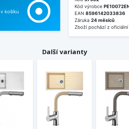
adjust
Kód výrobce
PE10072E
 v košíku
EAN
8596142033836
Záruka
24 měsíců
Zboží pochází z oficiální
Další varianty