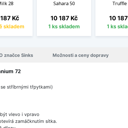
ilk 28
Sahara 50
Truffle
a
Cena
Cena
 187 Kč
10 187 Kč
10 187
ě skladem
1 ks skladem
1 ks skl
O značce Sinks
Možnosti a ceny dopravy
anium 72
se stříbrnými třpytkami)
být vlevo i vpravo
 otevírá zamáčknutím sítka.
ě dřezu