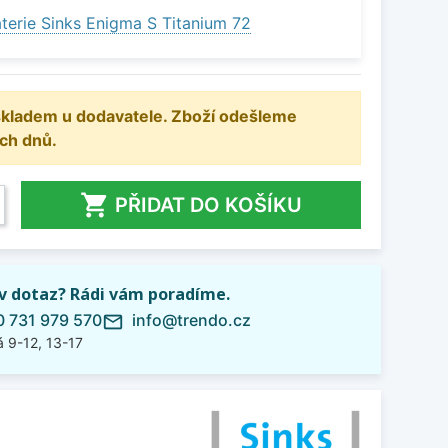
terie Sinks Enigma S Titanium 72
 skladem u dodavatele. Zboží odešleme
ch dnů.

PŘIDAT DO KOŠÍKU
iv dotaz? Rádi vám poradíme.
 731 979 570
info@trendo.cz
mail_outline
 9-12, 13-17