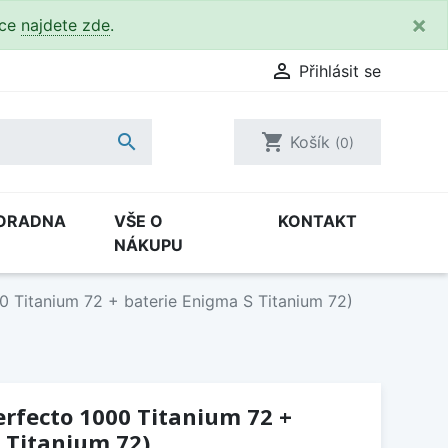
×
kce
najdete zde
.

Přihlásit se

shopping_cart
Košík
(0)
ORADNA
VŠE O
KONTAKT
NÁKUPU
00 Titanium 72 + baterie Enigma S Titanium 72)
Perfecto 1000 Titanium 72 +
 Titanium 72)