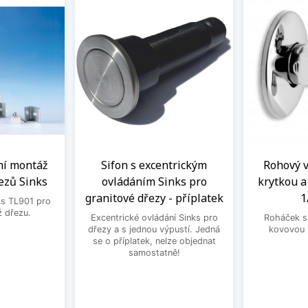
ní montáž
Sifon s excentrickým
Rohový ve
ezů Sinks
ovládáním Sinks pro
krytkou 
granitové dřezy - příplatek
1
ks TL901 pro
 dřezu.
Excentrické ovládání Sinks pro
Roháček s 
dřezy a s jednou výpustí. Jedná
kovovou 
se o příplatek, nelze objednat
samostatně!