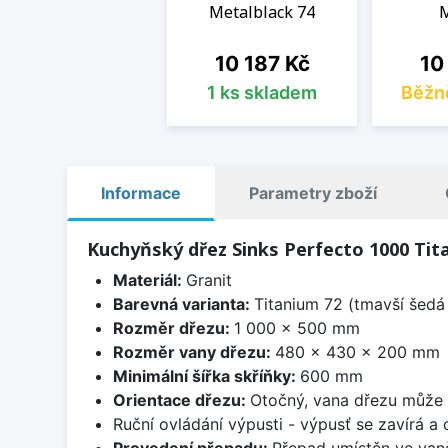
Metalblack 74
M
Cena
Cen
10 187 Kč
10
1 ks skladem
Běžn
Informace
Parametry zboží
Kuchyňský dřez Sinks Perfecto 1000 Tit
Materiál:
Granit
Barevná varianta:
Titanium 72 (tmavší šedá 
Rozměr dřezu:
1 000 x 500 mm
Rozměr vany dřezu:
480 x 430 x 200 mm
Minimální šířka skříňky:
600 mm
Orientace dřezu:
Otočný, vana dřezu může 
Ruční ovládání výpusti - výpusť se zavírá a
Provedení přepadu:
Přepad umístěn ve van