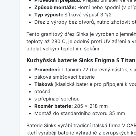
Způsob montáže:
Horní nebo spodní (v pří
Typ výpusti:
Sítková výpusť 3 1/2
Dřez z výroby bez otvorů, nutno zhotovit ot
Tento granitový dřez Sinks je vyroben z jemnéh
teploty až 280 C, je odolný proti UV záření a 
odolat velkým teplotním šokům.
Kuchyňská baterie Sinks Enigma S Titan
Provedení:
Titanium 72 (barevný nástřik, s
páková směšovací baterie
Tlaková
(klasická baterie pro připojení k v
otočná
s přepínací sprchou
Rozměr baterie:
285 x 218 mm
Montáž do standardního otvoru 35 mm
Baterie Sinks vyrábí tradiční italská firma VIC
kteří vyrábějí baterie výhradně z evropských k