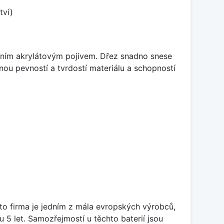
tví)
itním akrylátovým pojivem. Dřez snadno snese
nou pevností a tvrdostí materiálu a schopností
ato firma je jedním z mála evropských výrobců,
5 let. Samozřejmostí u těchto baterií jsou