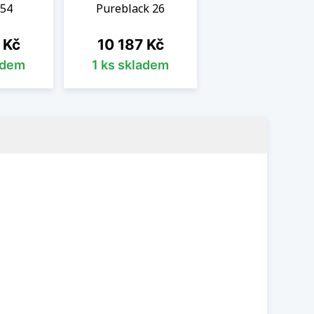
 54
Pureblack 26
Cena
 Kč
10 187 Kč
adem
1 ks skladem