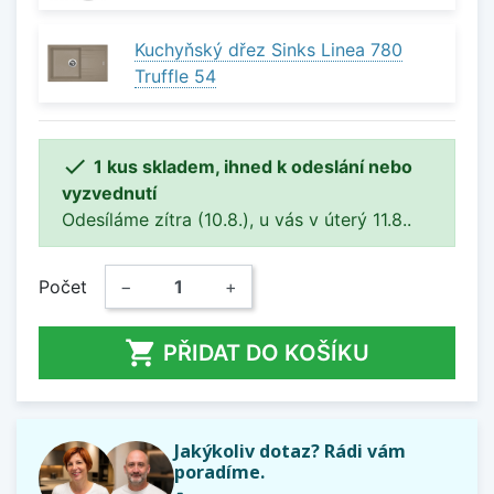
Kuchyňský dřez Sinks Linea 780
Truffle 54

1 kus skladem, ihned k odeslání nebo
vyzvednutí
Odesíláme zítra (10.8.), u vás v úterý 11.8..
Počet
−
+

PŘIDAT DO KOŠÍKU
Jakýkoliv dotaz? Rádi vám
poradíme.