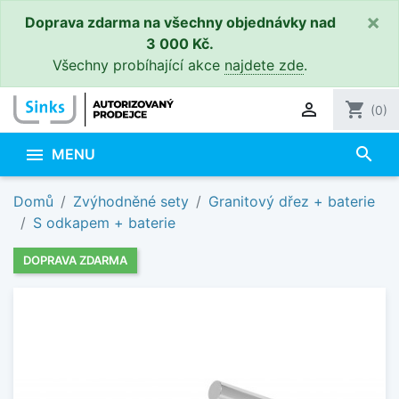
×
Doprava zdarma na všechny objednávky nad
3 000 Kč.
Všechny probíhající akce
najdete zde
.

shopping_cart
(0)
search

MENU
Domů
Zvýhodněné sety
Granitový dřez + baterie
S odkapem + baterie
DOPRAVA ZDARMA