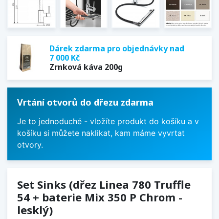
Dárek zdarma pro objednávky nad
7 000 Kč
Zrnková káva 200g
Vrtání otvorů do dřezu zdarma
Je to jednoduché - vložíte produkt do košíku a v
košíku si můžete naklikat, kam máme vyvrtat
otvory.
Set Sinks (dřez Linea 780 Truffle
54 + baterie Mix 350 P Chrom -
lesklý)