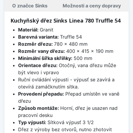
O značce Sinks
Možnosti a ceny dopravy
Kuchyňský dřez Sinks Linea 780 Truffle 54
Materiál:
Granit
Barevná varianta:
Truffle 54
Rozměr dřezu:
780 x 480 mm
Rozměr vany dřezu:
400 x 415 x 190 mm
Minimální šířka skříňky:
500 mm
Orientace dřezu:
Otočný, vana dřezu může
být vlevo i vpravo
Ruční ovládání výpusti - výpusť se zavírá a
otevírá zamáčknutím sítka.
Provedení přepadu:
Přepad umístěn ve vaně
dřezu
Způsob montáže:
Horní, dřez je usazen nad
pracovní desku
Typ výpusti:
Sítková výpusť 3 1/2
Dřez z výroby bez otvorů, nutno zhotovit