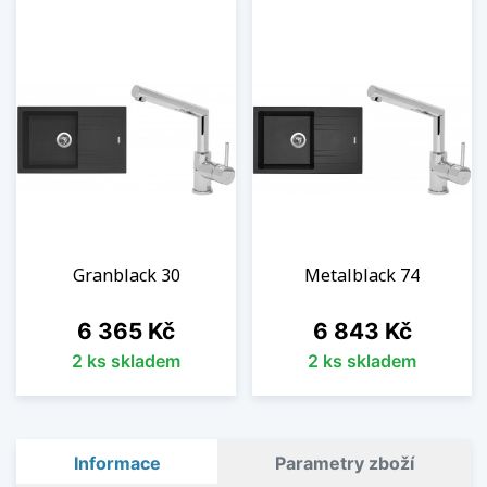
Granblack 30
Metalblack 74
Cena
Cena
6 365 Kč
6 843 Kč
2 ks skladem
2 ks skladem
Informace
Parametry zboží