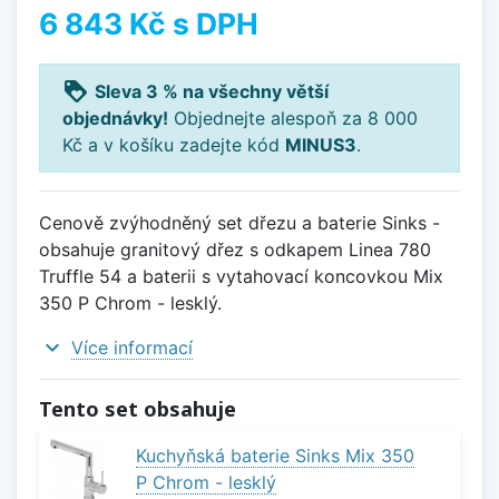
6 843 Kč
s DPH
loyalty
Sleva 3 % na všechny větší
objednávky!
Objednejte alespoň za 8 000
Kč a v košíku zadejte kód
MINUS3
.
Cenově zvýhodněný set dřezu a baterie Sinks -
obsahuje granitový dřez s odkapem Linea 780
Truffle 54 a baterii s vytahovací koncovkou Mix
350 P Chrom - lesklý.
expand_more
Více informací
Tento set obsahuje
Kuchyňská baterie Sinks Mix 350
P Chrom - lesklý