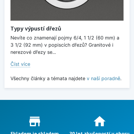
Typy výpustí dřezů
Nevíte co znamenají pojmy 6/4, 1 1/2 (60 mm) a
3 1/2 (92 mm) v popiscích dřezů? Granitové i
nerezové dřezy se...
Číst více
Všechny články a témata najdete
v naší poradně
.
Proč nakupovat u nás?
store_mall_directory
home
Skladem je skladem
30 let zkušeností v oboru