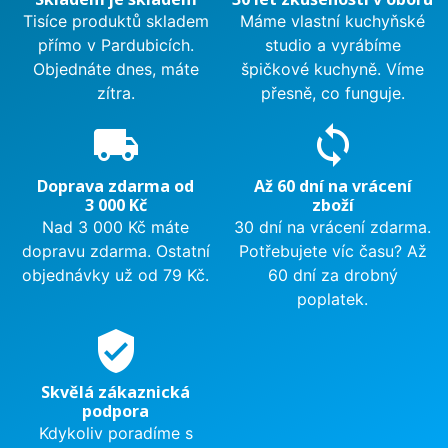
Tisíce produktů skladem
Máme vlastní kuchyňské
přímo v Pardubicích.
studio a vyrábíme
Objednáte dnes, máte
špičkové kuchyně. Víme
zítra.
přesně, co funguje.
local_shipping
sync
Doprava zdarma od
Až 60 dní na vrácení
3 000 Kč
zboží
Nad 3 000 Kč máte
30 dní na vrácení zdarma.
dopravu zdarma. Ostatní
Potřebujete víc času? Až
objednávky už od 79 Kč.
60 dní za drobný
poplatek.
verified_user
Skvělá zákaznická
podpora
Kdykoliv poradíme s