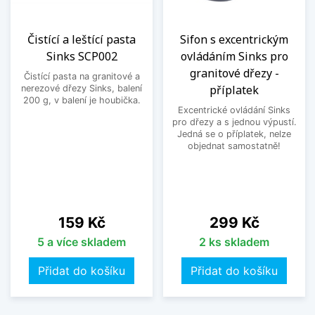
Čistící a leštící pasta
Sifon s excentrickým
Sinks SCP002
ovládáním Sinks pro
granitové dřezy -
Čistící pasta na granitové a
příplatek
nerezové dřezy Sinks, balení
200 g, v balení je houbička.
Excentrické ovládání Sinks
pro dřezy a s jednou výpustí.
Jedná se o příplatek, nelze
objednat samostatně!
Cena
Cena
159 Kč
299 Kč
5 a více skladem
2 ks skladem
Přidat do košíku
Přidat do košíku