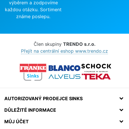
výběrem a zodpovíme
každou otázku. Sortiment
známe poslepu.
Člen skupiny
TRENDO s.r.o.
Přejít na centrální eshop www.trendo.cz
AUTORIZOVANÝ PRODEJCE SINKS
DŮLEŽITÉ INFORMACE
MŮJ ÚČET