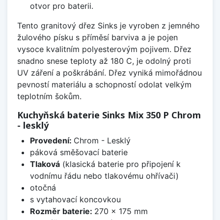
otvor pro baterii.
Tento granitový dřez Sinks je vyroben z jemného
žulového písku s příměsí barviva a je pojen
vysoce kvalitním polyesterovým pojivem. Dřez
snadno snese teploty až 180 C, je odolný proti
UV záření a poškrábání. Dřez vyniká mimořádnou
pevností materiálu a schopností odolat velkým
teplotním šokům.
Kuchyňská baterie Sinks Mix 350 P Chrom
- lesklý
Provedení:
Chrom - Lesklý
páková směšovací baterie
Tlaková
(klasická baterie pro připojení k
vodnímu řádu nebo tlakovému ohřívači)
otočná
s vytahovací koncovkou
Rozměr baterie:
270 x 175 mm