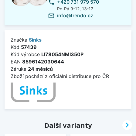
+420 731 979 570
phone
Po-Pá 9-12, 13-17
info@trendo.cz
mail_outline
Značka
Sinks
Kód
57439
Kód výrobce
LI78054NMI350P
EAN
8596142030644
Záruka
24 měsíců
Zboží pochází z oficiální distribuce pro ČR

Další varianty