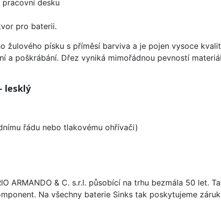
d pracovní desku
vor pro baterii.
ho žulového písku s příměsí barviva a je pojen vysoce kva
ení a poškrábání. Dřez vyniká mimořádnou pevností materiá
 lesklý
odnímu řádu nebo tlakovému ohřívači)
ARIO ARMANDO & C. s.r.l. působící na trhu bezmála 50 let. T
omponent. Na všechny baterie Sinks tak poskytujeme záruku 