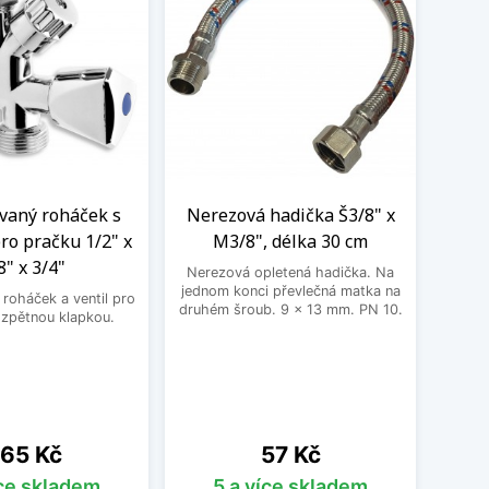
aný roháček s
Nerezová hadička Š3/8" x
BE
ro pračku 1/2" x
M3/8", délka 30 cm
3
8" x 3/4"
Nerezová opletená hadička. Na
BEK
jednom konci převlečná matka na
roháček a ventil pro
druhém šroub. 9 x 13 mm. PN 10.
 zpětnou klapkou.
ena
Cena
65 Kč
57 Kč
íce skladem
5 a více skladem