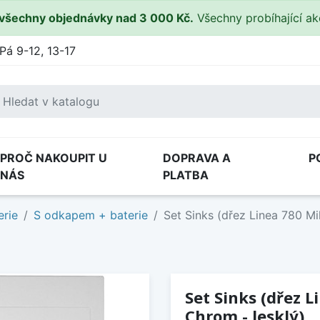
všechny objednávky nad 3 000 Kč.
Všechny probíhající a
Pá 9-12, 13-17
PROČ NAKOUPIT U
DOPRAVA A
P
NÁS
PLATBA
erie
S odkapem + baterie
Set Sinks (dřez Linea 780 Mi
Set Sinks (dřez L
Chrom - lesklý)