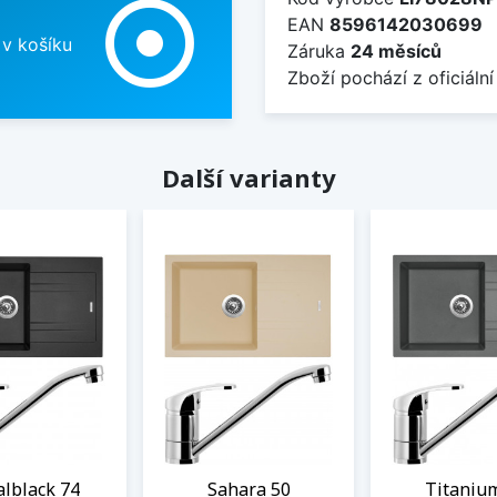
adjust
EAN
8596142030699
 v košíku
Záruka
24 měsíců
Zboží pochází z oficiální
Další varianty
lblack 74
Sahara 50
Titaniu