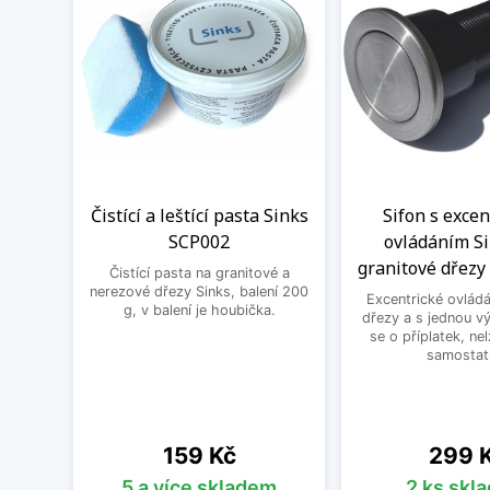
Čistící a leštící pasta Sinks
Sifon s exce
SCP002
ovládáním Si
granitové dřezy 
Čistící pasta na granitové a
nerezové dřezy Sinks, balení 200
Excentrické ovládá
g, v balení je houbička.
dřezy a s jednou v
se o příplatek, ne
samostat
Cena
Cena
159 Kč
299 
5 a více skladem
2 ks skl