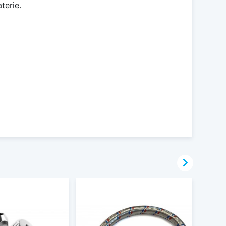
terie.
