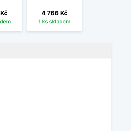
Cena
 Kč
4 766 Kč
adem
1 ks skladem