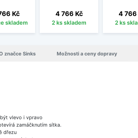
na
Cena
Cena
766 Kč
4 766 Kč
4 766
íce skladem
2 ks skladem
2 ks skl
O značce Sinks
Možnosti a ceny dopravy
být vlevo i vpravo
 otevírá zamáčknutím sítka.
ě dřezu