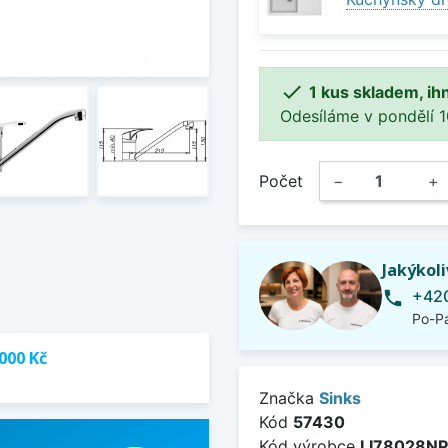

1 kus skladem, ih
Odesíláme v pondělí 10.
Počet
−
+
Jakýkol
+420
phone
Po-Pá
000 Kč
Značka
Sinks
Kód
57430
Kód výrobce
LI78028N