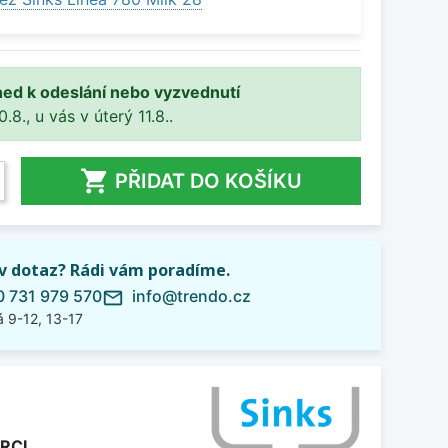
ned k odeslání nebo vyzvednutí
8., u vás v úterý 11.8..

PŘIDAT DO KOŠÍKU
iv dotaz? Rádi vám poradíme.
 731 979 570
info@trendo.cz
mail_outline
 9-12, 13-17
PRCL