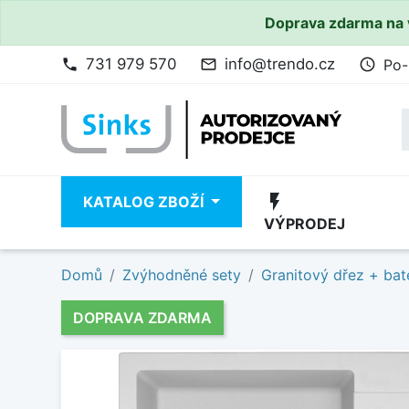
Doprava zdarma na 
731 979 570
info@trendo.cz
Po-
phone
mail_outline
access_time
flash_on
KATALOG ZBOŽÍ
VÝPRODEJ
Domů
Zvýhodněné sety
Granitový dřez + bat
DOPRAVA ZDARMA