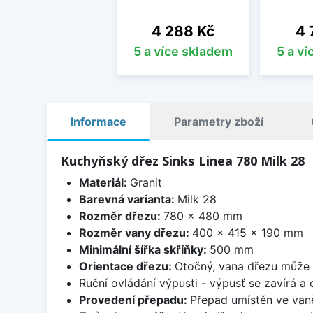
Cena
Ce
4 288 Kč
4 
5 a více skladem
5 a v
Informace
Parametry zboží
Kuchyňský dřez Sinks Linea 780 Milk 28
Materiál:
Granit
Barevná varianta:
Milk 28
Rozměr dřezu:
780 x 480 mm
Rozměr vany dřezu:
400 x 415 x 190 mm
Minimální šířka skříňky:
500 mm
Orientace dřezu:
Otočný, vana dřezu může 
Ruční ovládání výpusti - výpusť se zavírá a
Provedení přepadu:
Přepad umístěn ve van