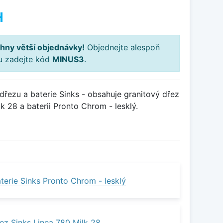
H
hny větší objednávky!
Objednejte alespoň
ku zadejte kód
MINUS3
.
řezu a baterie Sinks - obsahuje granitový dřez
 28 a baterii Pronto Chrom - lesklý.
terie Sinks Pronto Chrom - lesklý
ez Sinks Linea 780 Milk 28