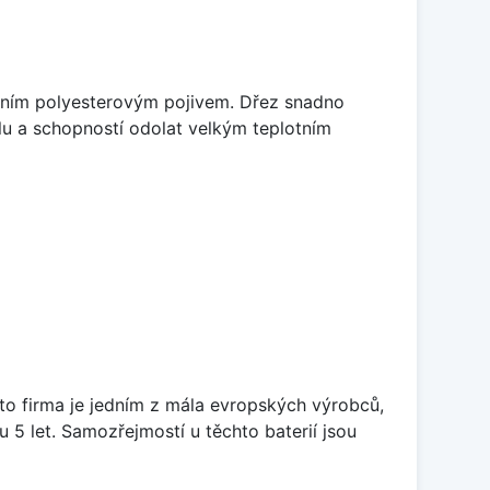
litním polyesterovým pojivem. Dřez snadno
lu a schopností odolat velkým teplotním
ato firma je jedním z mála evropských výrobců,
5 let. Samozřejmostí u těchto baterií jsou