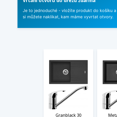
Vrtání otvorů do dřezu zdarma
Je to jednoduché - vložíte produkt do košíku a
si můžete naklikat, kam máme vyvrtat otvory.
Granblack 30
Meta