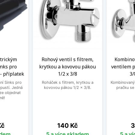
ntrickým
Rohový ventil s filtrem,
Kombinov
nks pro
krytkou a kovovou pákou
ventilem p
- příplatek
1/2 x 3/8
3/
ní Sinks pro
Roháček s filtrem, krytkou a
Kombinovaný 
ýpustí. Jedná
kovovou pákou 1/2 x 3/8.
pračku se
lze objednat
ně!
Cena
C
Kč
140 Kč
3
adem
5 a více skladem
5 a v