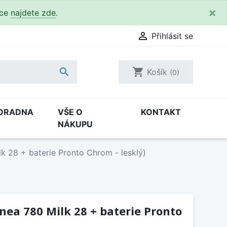
×
kce
najdete zde
.

Přihlásit se

shopping_cart
Košík
(0)
ORADNA
VŠE O
KONTAKT
NÁKUPU
lk 28 + baterie Pronto Chrom - lesklý)
inea 780 Milk 28 + baterie Pronto