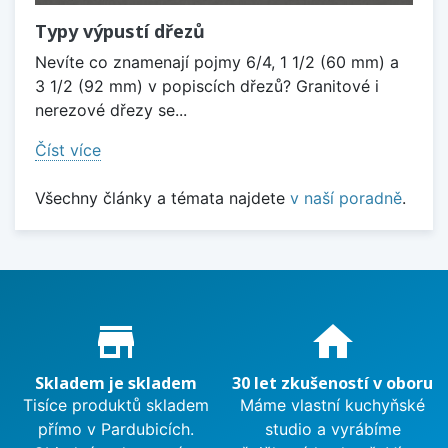
Typy výpustí dřezů
Nevíte co znamenají pojmy 6/4, 1 1/2 (60 mm) a
3 1/2 (92 mm) v popiscích dřezů? Granitové i
nerezové dřezy se...
Číst více
Všechny články a témata najdete
v naší poradně
.
Proč nakupovat u nás?
store_mall_directory
home
Skladem je skladem
30 let zkušeností v oboru
Tisíce produktů skladem
Máme vlastní kuchyňské
přímo v Pardubicích.
studio a vyrábíme