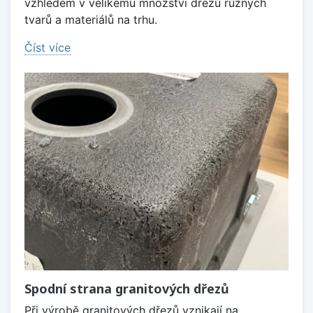
vzhledem v velikému množství dřezů různých
tvarů a materiálů na trhu.
Číst více
Spodní strana granitových dřezů
Při výrobě granitových dřezů vznikají na