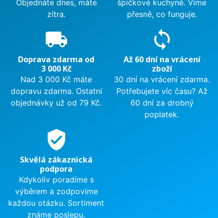
Objednáte dnes, máte
špičkové kuchyně. Víme
zítra.
přesně, co funguje.
local_shipping
sync
Doprava zdarma od
Až 60 dní na vrácení
3 000 Kč
zboží
Nad 3 000 Kč máte
30 dní na vrácení zdarma.
dopravu zdarma. Ostatní
Potřebujete víc času? Až
objednávky už od 79 Kč.
60 dní za drobný
poplatek.
verified_user
Skvělá zákaznická
podpora
Kdykoliv poradíme s
výběrem a zodpovíme
každou otázku. Sortiment
známe poslepu.