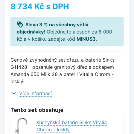
8 734 Kč
s DPH
loyalty
Sleva 3 % na všechny větší
objednávky!
Objednejte alespoň za 8 000
Kč a v košíku zadejte kód
MINUS3
.
Cenově zvýhodněný set dřezu a baterie Sinks
G11428 - obsahuje granitový dřez s odkapem
Amanda 650 Milk 28 a baterii Vitalia Chrom -
lesklý.
expand_more
Více informací
Tento set obsahuje
Kuchyňská baterie Sinks Vitalia
Chrom - lesklý