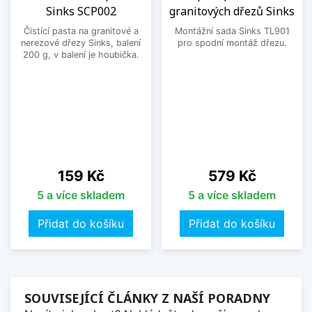
Sinks SCP002
granitových dřezů Sinks
Čistící pasta na granitové a
Montážní sada Sinks TL901
nerezové dřezy Sinks, balení
pro spodní montáž dřezu.
200 g, v balení je houbička.
Cena
Cena
159 Kč
579 Kč
5 a více skladem
5 a více skladem
Přidat do košíku
Přidat do košíku
SOUVISEJÍCÍ ČLÁNKY Z NAŠÍ PORADNY