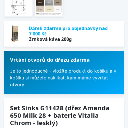
Dárek zdarma pro objednávky nad
7 000 Kč
Zrnková káva 200g
Vrtání otvorů do dřezu zdarma
Je to jednoduché - vložíte produkt do košíku a v
košíku si můžete naklikat, kam máme vyvrtat
otvory.
Set Sinks G11428 (dřez Amanda
650 Milk 28 + baterie Vitalia
Chrom - lesklý)