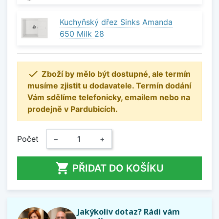
Kuchyňský dřez Sinks Amanda
650 Milk 28

Zboží by mělo být dostupné, ale termín
musíme zjistit u dodavatele. Termín dodání
Vám sdělíme telefonicky, emailem nebo na
prodejně v Pardubicích.
Počet
−
+

PŘIDAT DO KOŠÍKU
Jakýkoliv dotaz? Rádi vám