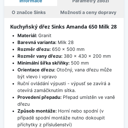
Informace
Parametry zboží
O značce Sinks
Možnosti a ceny dopravy
Kuchyňský dřez Sinks Amanda 650 Milk 28
Materiál:
Granit
Barevná varianta:
Milk 28
Rozměr dřezu:
650 x 500 mm
Rozměr vany dřezu:
380 x 430 x 200 mm
Minimální šířka skříňky:
500 mm
Orientace dřezu:
Otočný, vana dřezu může
být vlevo i vpravo
Ruční ovládání výpusti - výpusť se zavírá a
otevírá zamáčknutím sítka.
Provedení přepadu:
Přepad umístěn ve vaně
dřezu
Způsob montáže:
Horní nebo spodní (v
případě spodní montáže nutno dokoupit
příchytky z příslušenství)