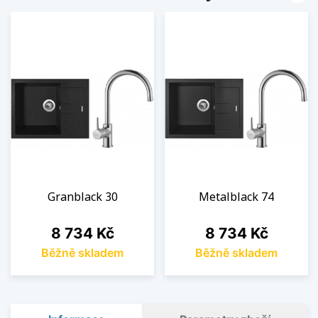
Granblack 30
Metalblack 74
Cena
Cena
8 734 Kč
8 734 Kč
Běžně skladem
Běžně skladem