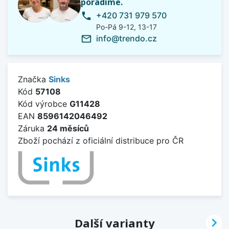
poradíme.
+420 731 979 570
phone
Po-Pá 9-12, 13-17
info@trendo.cz
mail_outline
Značka
Sinks
Kód
57108
Kód výrobce
G11428
EAN
8596142046492
Záruka
24 měsíců
Zboží pochází z oficiální distribuce pro ČR

Další varianty