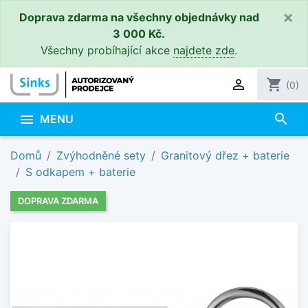
×
Doprava zdarma na všechny objednávky nad
3 000 Kč.
Všechny probíhající akce
najdete zde
.

shopping_cart
(0)
search

MENU
Domů
Zvýhodněné sety
Granitový dřez + baterie
S odkapem + baterie
DOPRAVA ZDARMA