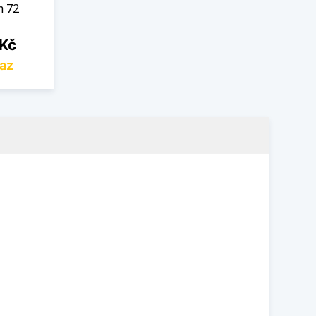
m 72
 Kč
az