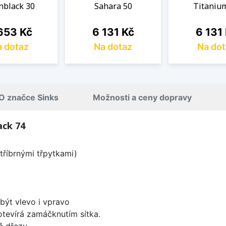
nblack 30
Sahara 50
Titaniu
na
Cena
Cena
653 Kč
6 131 Kč
6 131
 dotaz
Na dotaz
Na dot
O značce Sinks
Možnosti a ceny dopravy
ack 74
tříbrnými třpytkami)
být vlevo i vpravo
 otevírá zamáčknutím sítka.
ě dřezu