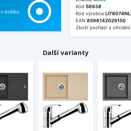
adjust
Kód
56938
 v košíku
Kód výrobce
LI78074NL
EAN
8596142029150
Zboží pochází z oficiální
Další varianty