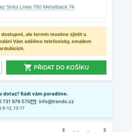
ez Sinks Linea 780 Metalblack 74
 dostupné, ale termín musíme zjistit u
odání Vám sdělíme telefonicky, emailem
ardubicích.

PŘIDAT DO KOŠÍKU
iv dotaz? Rádi vám poradíme.
 731 979 570
info@trendo.cz
mail_outline
 9-12, 13-17