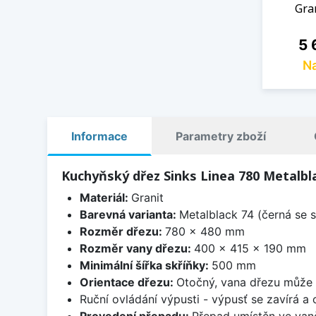
Gra
Ce
5 
Na
Informace
Parametry zboží
Kuchyňský dřez Sinks Linea 780 Metalbl
Materiál:
Granit
Barevná varianta:
Metalblack 74 (černá se s
Rozměr dřezu:
780 x 480 mm
Rozměr vany dřezu:
400 x 415 x 190 mm
Minimální šířka skříňky:
500 mm
Orientace dřezu:
Otočný, vana dřezu může 
Ruční ovládání výpusti - výpusť se zavírá a
Provedení přepadu:
Přepad umístěn ve van