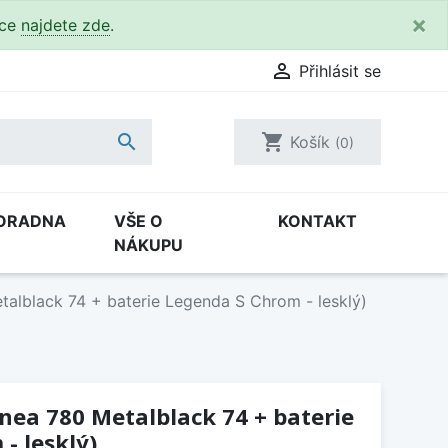
×
kce
najdete zde
.

Přihlásit se

shopping_cart
Košík
(0)
ORADNA
VŠE O
KONTAKT
NÁKUPU
talblack 74 + baterie Legenda S Chrom - lesklý)
inea 780 Metalblack 74 + baterie
- lesklý)