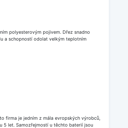
litním polyesterovým pojivem. Dřez snadno
lu a schopností odolat velkým teplotním
ato firma je jedním z mála evropských výrobců,
5 let. Samozřejmostí u těchto baterií jsou