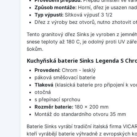
Způsob montáže:
Horní, dřez je usazen na
Typ výpusti:
Sítková výpusť 3 1/2
Dřez z výroby bez otvorů, nutno zhotovit ot
Tento granitový dřez Sinks je vyroben z jemné
snese teploty až 180 C, je odolný proti UV zář
šokům.
Kuchyňská baterie Sinks Legenda S Chro
Provedení:
Chrom - lesklý
páková směšovací baterie
Tlaková
(klasická baterie pro připojení k v
otočná
s přepínací sprchou
Rozměr baterie:
180 x 200 mm
Montáž do standardního otvoru 35 mm
Baterie Sinks vyrábí tradiční italská firma VIC
kteří vyrábějí baterie výhradně z evropských k