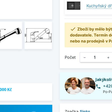
Kuchyňský dř

Zboží by mělo být
dodavatele. Termín d
nebo na prodejně v P
Počet
−
+
Jakýkol
+420
phone
000 Kč
Po-Pá
Značka
Sinks