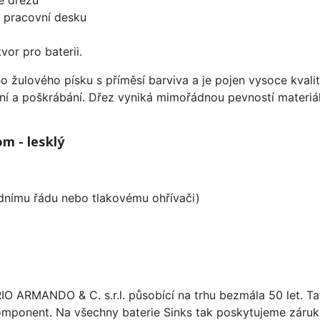
d pracovní desku
vor pro baterii.
ho žulového písku s příměsí barviva a je pojen vysoce kva
ení a poškrábání. Dřez vyniká mimořádnou pevností materiá
m - lesklý
odnímu řádu nebo tlakovému ohřívači)
ARIO ARMANDO & C. s.r.l. působící na trhu bezmála 50 let. T
omponent. Na všechny baterie Sinks tak poskytujeme záruku 