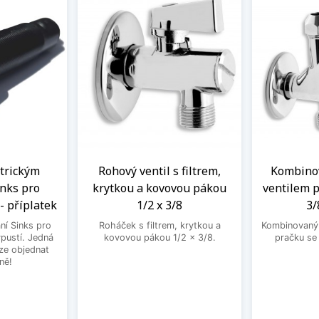
ntrickým
Rohový ventil s filtrem,
Kombinov
nks pro
krytkou a kovovou pákou
ventilem p
- příplatek
1/2 x 3/8
3/
ní Sinks pro
Roháček s filtrem, krytkou a
Kombinovaný 
ýpustí. Jedná
kovovou pákou 1/2 x 3/8.
pračku se
lze objednat
ně!