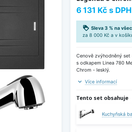
6 131 Kč
s DPH
loyalty
Sleva 3 % na všec
za 8 000 Kč a v koší
Cenově zvýhodněný set d
s odkapem Linea 780 Met
Chrom - lesklý.
expand_more
Více informací
Tento set obsahuje
Kuchyňská ba