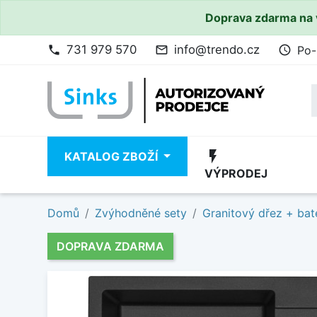
Doprava zdarma na 
731 979 570
info@trendo.cz
Po-
phone
mail_outline
access_time
flash_on
KATALOG ZBOŽÍ
VÝPRODEJ
Domů
Zvýhodněné sety
Granitový dřez + bat
DOPRAVA ZDARMA