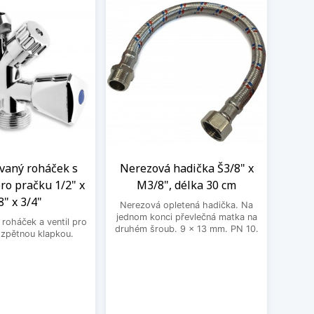
aný roháček s
Nerezová hadička Š3/8" x
BE
ro pračku 1/2" x
M3/8", délka 30 cm
3
8" x 3/4"
Nerezová opletená hadička. Na
BEK
jednom konci převlečná matka na
roháček a ventil pro
druhém šroub. 9 x 13 mm. PN 10.
 zpětnou klapkou.