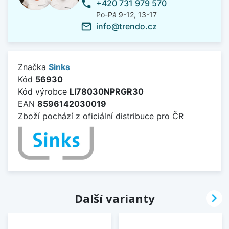
+420 731 979 570
phone
Po-Pá 9-12, 13-17
info@trendo.cz
mail_outline
Značka
Sinks
Kód
56930
Kód výrobce
LI78030NPRGR30
EAN
8596142030019
Zboží pochází z oficiální distribuce pro ČR

Další varianty