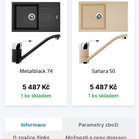
Metalblack 74
Sahara 50
Cena
Cena
5 487 Kč
5 487 Kč
1 ks skladem
1 ks skladem
Informace
Parametry zboží
O značce Sinks
Možnosti a ceny dopravy