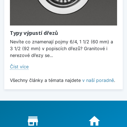
Typy výpustí dřezů
Nevíte co znamenají pojmy 6/4, 1 1/2 (60 mm) a
3 1/2 (92 mm) v popiscích dřezů? Granitové i
nerezové dřezy se...
Číst více
Všechny články a témata najdete
v naší poradně
.
Proč nakupovat u nás?
store_mall_directory
home