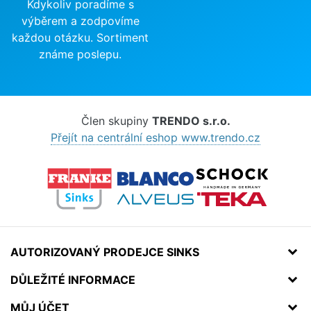
Kdykoliv poradíme s
výběrem a zodpovíme
každou otázku. Sortiment
známe poslepu.
Člen skupiny
TRENDO s.r.o.
Přejít na centrální eshop www.trendo.cz
AUTORIZOVANÝ PRODEJCE SINKS
DŮLEŽITÉ INFORMACE
MŮJ ÚČET