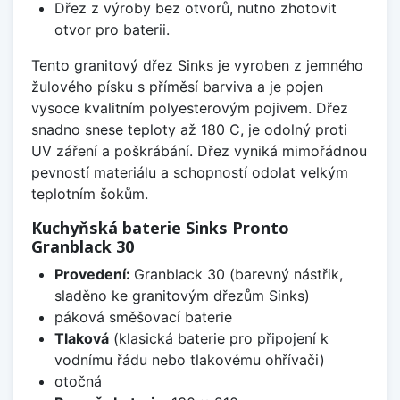
Dřez z výroby bez otvorů, nutno zhotovit
otvor pro baterii.
Tento granitový dřez Sinks je vyroben z jemného
žulového písku s příměsí barviva a je pojen
vysoce kvalitním polyesterovým pojivem. Dřez
snadno snese teploty až 180 C, je odolný proti
UV záření a poškrábání. Dřez vyniká mimořádnou
pevností materiálu a schopností odolat velkým
teplotním šokům.
Kuchyňská baterie Sinks Pronto
Granblack 30
Provedení:
Granblack 30 (barevný nástřik,
sladěno ke granitovým dřezům Sinks)
páková směšovací baterie
Tlaková
(klasická baterie pro připojení k
vodnímu řádu nebo tlakovému ohřívači)
otočná