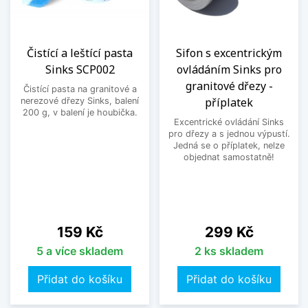
Čistící a leštící pasta
Sifon s excentrickým
Sinks SCP002
ovládáním Sinks pro
granitové dřezy -
Čistící pasta na granitové a
příplatek
nerezové dřezy Sinks, balení
200 g, v balení je houbička.
Excentrické ovládání Sinks
pro dřezy a s jednou výpustí.
Jedná se o příplatek, nelze
objednat samostatně!
Cena
Cena
159 Kč
299 Kč
5 a více skladem
2 ks skladem
Přidat do košíku
Přidat do košíku