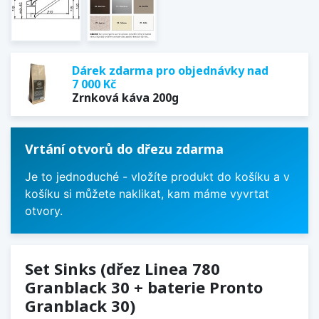
Dárek zdarma pro objednávky nad
7 000 Kč
Zrnková káva 200g
Vrtání otvorů do dřezu zdarma
Je to jednoduché - vložíte produkt do košíku a v
košíku si můžete naklikat, kam máme vyvrtat
otvory.
Set Sinks (dřez Linea 780
Granblack 30 + baterie Pronto
Granblack 30)