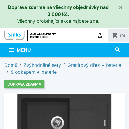
×
Doprava zdarma na všechny objednávky nad
3 000 Kč.
Všechny probíhající akce
najdete zde
.

shopping_cart
(0)
search

MENU
Domů
Zvýhodněné sety
Granitový dřez + baterie
S odkapem + baterie
DOPRAVA ZDARMA