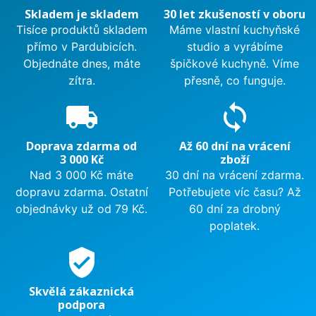
Skladem je skladem
30 let zkušeností v oboru
Tisíce produktů skladem
Máme vlastní kuchyňské
přímo v Pardubicích.
studio a vyrábíme
Objednáte dnes, máte
špičkové kuchyně. Víme
zítra.
přesně, co funguje.
local_shipping
sync
Doprava zdarma od
Až 60 dní na vrácení
3 000 Kč
zboží
Nad 3 000 Kč máte
30 dní na vrácení zdarma.
dopravu zdarma. Ostatní
Potřebujete víc času? Až
objednávky už od 79 Kč.
60 dní za drobný
poplatek.
verified_user
Skvělá zákaznická
podpora