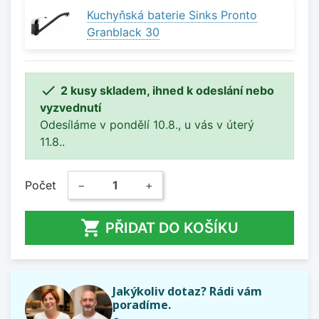
Kuchyňská baterie Sinks Pronto
Granblack 30

2 kusy skladem, ihned k odeslání nebo
vyzvednutí
Odesíláme v pondělí 10.8., u vás v úterý
11.8..
Počet
−
+

PŘIDAT DO KOŠÍKU
Jakýkoliv dotaz? Rádi vám
poradíme.