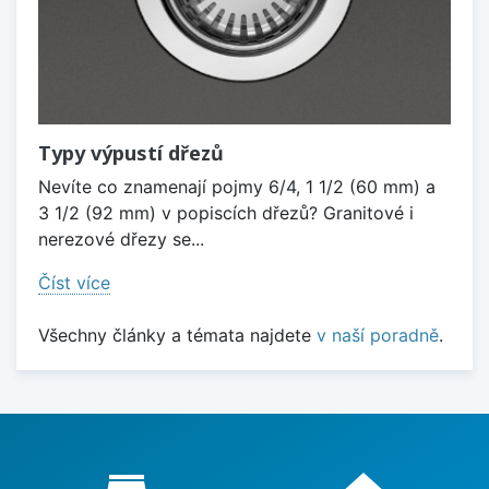
Typy výpustí dřezů
Nevíte co znamenají pojmy 6/4, 1 1/2 (60 mm) a
3 1/2 (92 mm) v popiscích dřezů? Granitové i
nerezové dřezy se...
Číst více
Všechny články a témata najdete
v naší poradně
.
Proč nakupovat u nás?