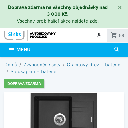
×
Doprava zdarma na všechny objednávky nad
3 000 Kč.
Všechny probíhající akce
najdete zde
.

shopping_cart
(0)
search

MENU
Domů
Zvýhodněné sety
Granitový dřez + baterie
S odkapem + baterie
DOPRAVA ZDARMA