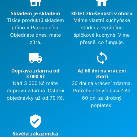
store_mall_directory
home
Skladem je skladem
30 let zkušeností v oboru
Tisíce produktů skladem
Máme vlastní kuchyňské
přímo v Pardubicích.
studio a vyrábíme
Objednáte dnes, máte
špičkové kuchyně. Víme
zítra.
přesně, co funguje.
local_shipping
sync
Doprava zdarma od
Až 60 dní na vrácení
3 000 Kč
zboží
Nad 3 000 Kč máte
30 dní na vrácení zdarma.
dopravu zdarma. Ostatní
Potřebujete víc času? Až
objednávky už od 79 Kč.
60 dní za drobný
poplatek.
verified_user
Skvělá zákaznická