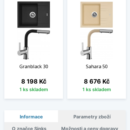
Granblack 30
Sahara 50
Cena
Cena
8 198 Kč
8 676 Kč
1 ks skladem
1 ks skladem
Informace
Parametry zboží
O značce Sinks
Možnosti a ceny dopravy