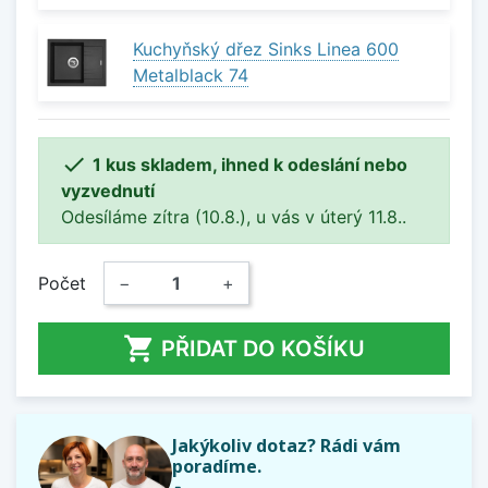
Kuchyňský dřez Sinks Linea 600
Metalblack 74

1 kus skladem, ihned k odeslání nebo
vyzvednutí
Odesíláme zítra (10.8.), u vás v úterý 11.8..
Počet
−
+

PŘIDAT DO KOŠÍKU
Jakýkoliv dotaz? Rádi vám
poradíme.