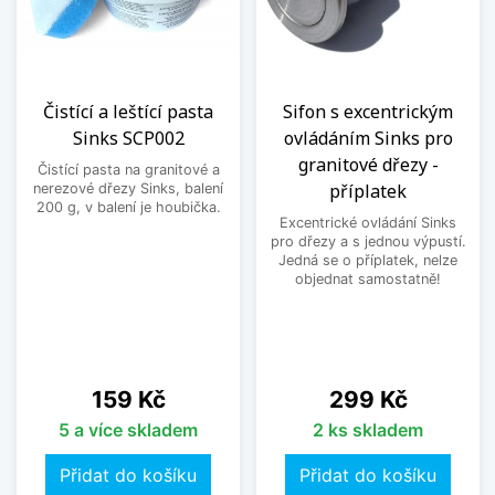
Čistící a leštící pasta
Sifon s excentrickým
Sinks SCP002
ovládáním Sinks pro
granitové dřezy -
Čistící pasta na granitové a
příplatek
nerezové dřezy Sinks, balení
200 g, v balení je houbička.
Excentrické ovládání Sinks
pro dřezy a s jednou výpustí.
Jedná se o příplatek, nelze
objednat samostatně!
Cena
Cena
159 Kč
299 Kč
5 a více skladem
2 ks skladem
Přidat do košíku
Přidat do košíku