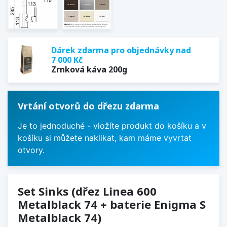
Dárek zdarma pro objednávky nad
7 000 Kč
Zrnková káva 200g
Vrtání otvorů do dřezu zdarma
Je to jednoduché - vložíte produkt do košíku a v
košíku si můžete naklikat, kam máme vyvrtat
otvory.
Set Sinks (dřez Linea 600
Metalblack 74 + baterie Enigma S
Metalblack 74)