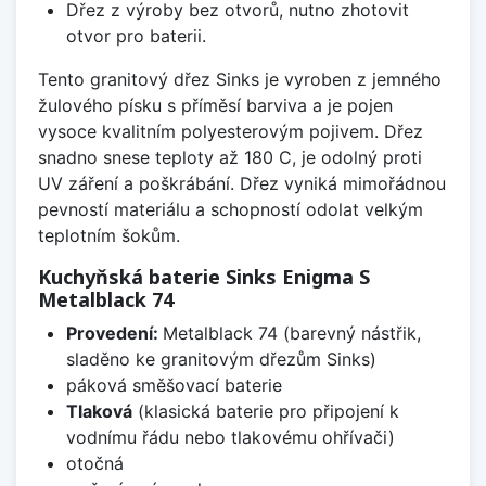
Dřez z výroby bez otvorů, nutno zhotovit
otvor pro baterii.
Tento granitový dřez Sinks je vyroben z jemného
žulového písku s příměsí barviva a je pojen
vysoce kvalitním polyesterovým pojivem. Dřez
snadno snese teploty až 180 C, je odolný proti
UV záření a poškrábání. Dřez vyniká mimořádnou
pevností materiálu a schopností odolat velkým
teplotním šokům.
Kuchyňská baterie Sinks Enigma S
Metalblack 74
Provedení:
Metalblack 74 (barevný nástřik,
sladěno ke granitovým dřezům Sinks)
páková směšovací baterie
Tlaková
(klasická baterie pro připojení k
vodnímu řádu nebo tlakovému ohřívači)
otočná