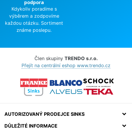
podpora
Kdykoliv poradíme s
výběrem a zodpovíme
každou otázku. Sortiment
známe poslepu.
Člen skupiny
TRENDO s.r.o.
Přejít na centrální eshop www.trendo.cz
AUTORIZOVANÝ PRODEJCE SINKS
DŮLEŽITÉ INFORMACE