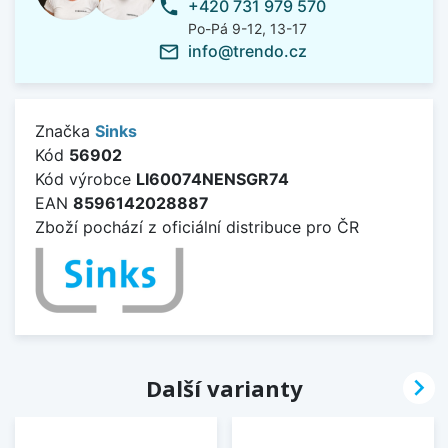
+420 731 979 570
phone
Po-Pá 9-12, 13-17
info@trendo.cz
mail_outline
Značka
Sinks
Kód
56902
Kód výrobce
LI60074NENSGR74
EAN
8596142028887
Zboží pochází z oficiální distribuce pro ČR

Další varianty