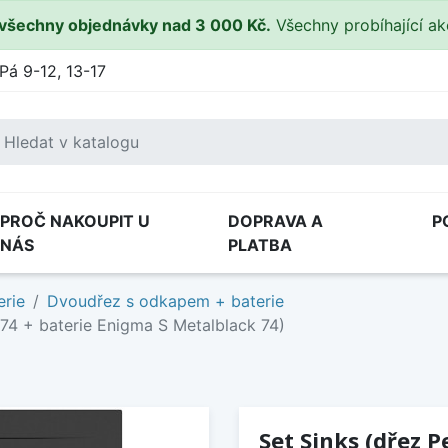
všechny objednávky nad 3 000 Kč.
Všechny probíhající a
Pá 9-12, 13-17
PROČ NAKOUPIT U
DOPRAVA A
P
NÁS
PLATBA
erie
Dvoudřez s odkapem + baterie
74 + baterie Enigma S Metalblack 74)
Set Sinks (dřez 