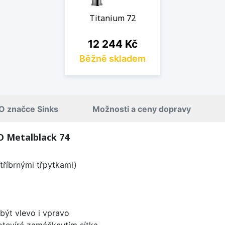
Titanium 72
Cena
12 244 Kč
Běžně skladem
O značce Sinks
Možnosti a ceny dopravy
O Metalblack 74
tříbrnými třpytkami)
být vlevo i vpravo
 otevírá zamáčknutím sítka.