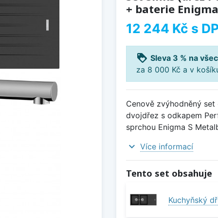
+ baterie Enigma
12 244 Kč
s D
loyalty
Sleva 3 % na všec
za 8 000 Kč a v koší
Cenově zvýhodněný set d
dvojdřez s odkapem Perf
sprchou Enigma S Metalb
expand_more
Více informací
Tento set obsahuje
Kuchyňský dř