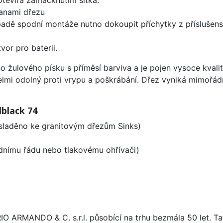
anami dřezu
padě spodní montáže nutno dokoupit příchytky z příslušens
vor pro baterii.
o žulového písku s příměsí barviva a je pojen vysoce kval
velmi odolný proti vrypu a poškrábání. Dřez vyniká mimořád
black 74
 sladěno ke granitovým dřezům Sinks)
odnímu řádu nebo tlakovému ohřívači)
ARIO ARMANDO & C. s.r.l. působící na trhu bezmála 50 let. T