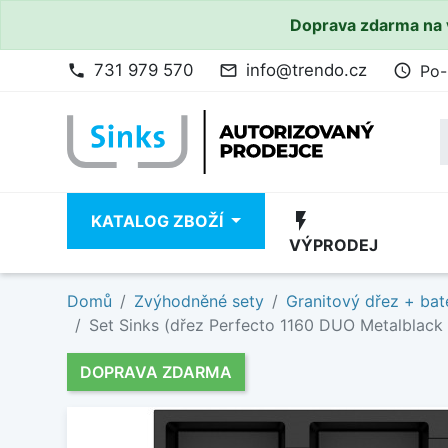
Doprava zdarma na 
731 979 570
info@trendo.cz
Po-
phone
mail_outline
access_time
flash_on
KATALOG ZBOŽÍ
VÝPRODEJ
Domů
Zvýhodněné sety
Granitový dřez + bat
Set Sinks (dřez Perfecto 1160 DUO Metalblack 
DOPRAVA ZDARMA