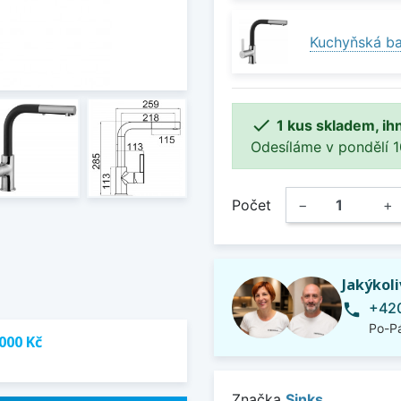
Kuchyňská ba

1 kus skladem, ih
Odesíláme v pondělí 10.
Počet
−
+
Jakýkol
+420
phone
Po-Pá
000 Kč
Značka
Sinks