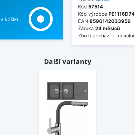
Kód
57514
adjust
Kód výrobce
PE1116D7
 v košíku
EAN
8596142033959
Záruka
24 měsíců
Zboží pochází z oficiální
Další varianty