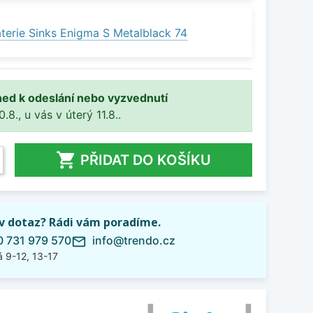
terie Sinks Enigma S Metalblack 74
ned k odeslání nebo vyzvednutí
8., u vás v úterý 11.8..

PŘIDAT DO KOŠÍKU
iv dotaz? Rádi vám poradíme.
 731 979 570
info@trendo.cz
mail_outline
 9-12, 13-17