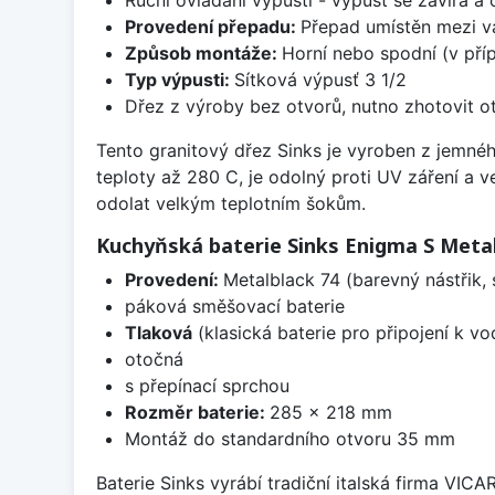
Provedení přepadu:
Přepad umístěn mezi v
Způsob montáže:
Horní nebo spodní (v pří
Typ výpusti:
Sítková výpusť 3 1/2
Dřez z výroby bez otvorů, nutno zhotovit ot
Tento granitový dřez Sinks je vyroben z jemnéh
teploty až 280 C, je odolný proti UV záření a 
odolat velkým teplotním šokům.
Kuchyňská baterie Sinks Enigma S Metal
Provedení:
Metalblack 74 (barevný nástřik,
páková směšovací baterie
Tlaková
(klasická baterie pro připojení k v
otočná
s přepínací sprchou
Rozměr baterie:
285 x 218 mm
Montáž do standardního otvoru 35 mm
Baterie Sinks vyrábí tradiční italská firma VIC