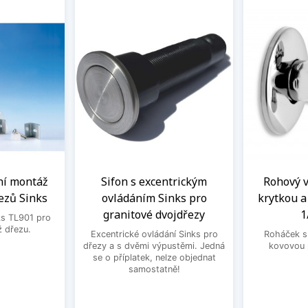
ní montáž
Sifon s excentrickým
Rohový ve
ezů Sinks
ovládáním Sinks pro
krytkou 
granitové dvojdřezy
1
ks TL901 pro
 dřezu.
Excentrické ovládání Sinks pro
Roháček s 
dřezy a s dvěmi výpustěmi. Jedná
kovovou 
se o příplatek, nelze objednat
samostatně!