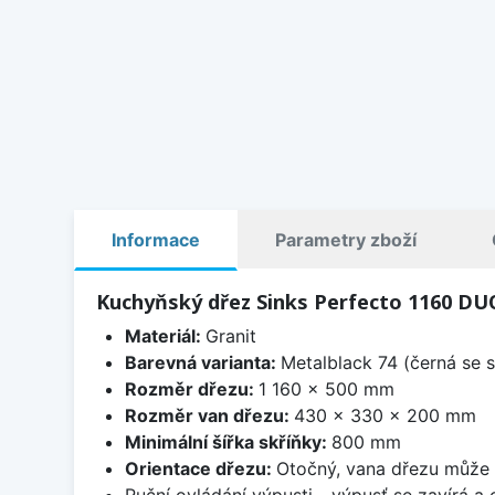
Informace
Parametry zboží
Kuchyňský dřez Sinks Perfecto 1160 DU
Materiál:
Granit
Barevná varianta:
Metalblack 74 (černá se s
Rozměr dřezu:
1 160 x 500 mm
Rozměr van dřezu:
430 x 330 x 200 mm
Minimální šířka skříňky:
800 mm
Orientace dřezu:
Otočný, vana dřezu může 
Ruční ovládání výpusti - výpusť se zavírá a