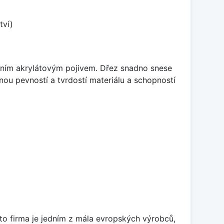
tví)
itním akrylátovým pojivem. Dřez snadno snese
nou pevností a tvrdostí materiálu a schopností
ato firma je jedním z mála evropských výrobců,