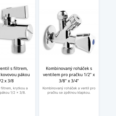
ntil s filtrem,
Kombinovaný roháček s
Nere
a kovovou pákou
ventilem pro pračku 1/2" x
M
/2 x 3/8
3/8" x 3/4"
Nere
jedno
filtrem, krytkou a
Kombinovaný roháček a ventil pro
druhé
pákou 1/2 x 3/8.
pračku se zpětnou klapkou.