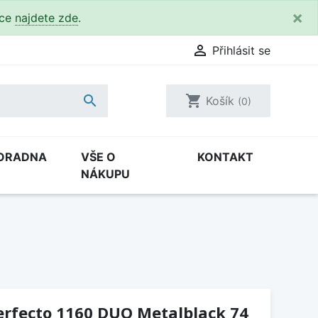
×
kce
najdete zde
.

Přihlásit se

shopping_cart
Košík
(0)
ORADNA
VŠE O
KONTAKT
NÁKUPU
Perfecto 1160 DUO Metalblack 74