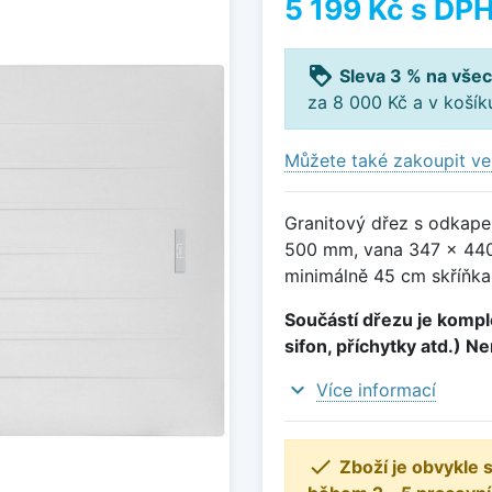
5 199 Kč
s DP
loyalty
Sleva 3 % na všec
za 8 000 Kč a v koší
Můžete také zakoupit ve
Granitový dřez s odkape
500 mm, vana 347 x 440
minimálně 45 cm skříňka
Součástí dřezu je komple
sifon, příchytky atd.) N
expand_more
Více informací

Zboží je obvykle