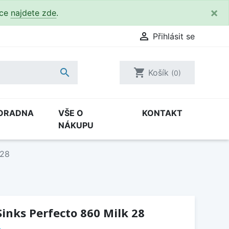
×
kce
najdete zde
.

Přihlásit se

shopping_cart
Košík
(0)
ORADNA
VŠE O
KONTAKT
NÁKUPU
 28
inks Perfecto 860 Milk 28