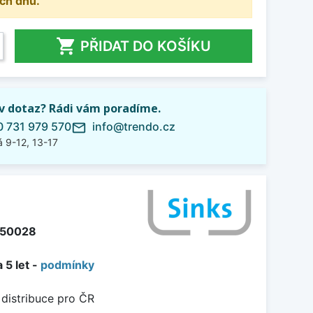
ch dnů.

PŘIDAT DO KOŠÍKU
iv dotaz? Rádi vám poradíme.
 731 979 570
info@trendo.cz
mail_outline
 9-12, 13-17
50028
 5 let -
podmínky
 distribuce pro ČR