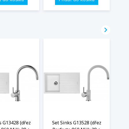

s G13428 (dřez
Set Sinks G13528 (dřez
Se