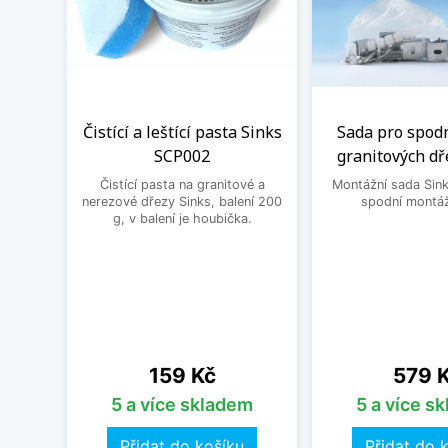
Čistící a leštící pasta Sinks
Sada pro spod
SCP002
granitových dř
Čistící pasta na granitové a
Montážní sada Sin
nerezové dřezy Sinks, balení 200
spodní montáž
g, v balení je houbička.
Cena
Cena
159 Kč
579 
5 a více skladem
5 a více s
Přidat do košíku
Přidat do 