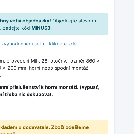
H
hny větší objednávky!
Objednejte alespoň
ku zadejte kód
MINUS3
.
 zvýhodněném setu - klikněte zde
m, provedení Milk 28, otočný, rozměr 860 x
 x 200 mm, horní nebo spodní montáž,
.
tní příslušenství k horní montáži. (výpusť,
ení třeba nic dokupovat.
 skladem u dodavatele. Zboží odešleme