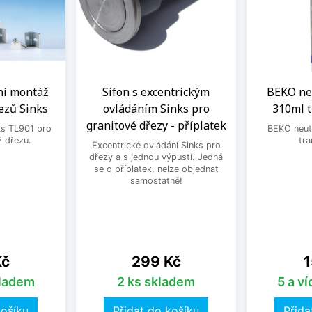
ní montáž
Sifon s excentrickým
BEKO neu
ezů Sinks
ovládáním Sinks pro
310ml 
granitové dřezy - příplatek
ks TL901 pro
BEKO neutr
 dřezu.
tra
Excentrické ovládání Sinks pro
dřezy a s jednou výpustí. Jedná
se o příplatek, nelze objednat
samostatně!
Cena
C
Kč
299 Kč
1
kladem
2 ks skladem
5 a v
košíku
Přidat do košíku
Přida