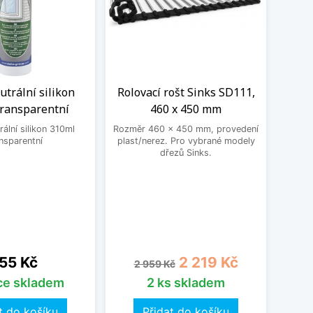
trální silikon
Rolovací rošt Sinks SD111,
Př
transparentní
460 x 450 mm
ální silikon 310ml
Rozměr 460 x 450 mm, provedení
Rozmě
nsparentní
plast/nerez. Pro vybrané modely
dřevo
dřezů Sinks.
ena
Běžná cena
Cena
B
55 Kč
2 219 Kč
2 959 Kč
2
íce skladem
2 ks skladem
t do košíku
Přidat do košíku