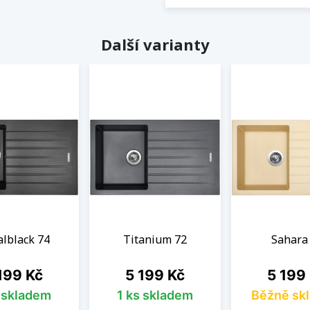
Další varianty
lblack 74
Titanium 72
Sahara
na
Cena
Cena
199 Kč
5 199 Kč
5 199
s skladem
1 ks skladem
Běžně sk