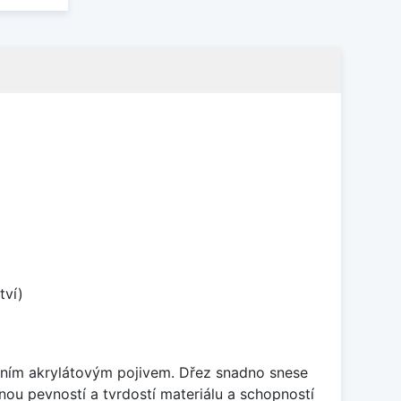
tví)
itním akrylátovým pojivem. Dřez snadno snese
nou pevností a tvrdostí materiálu a schopností