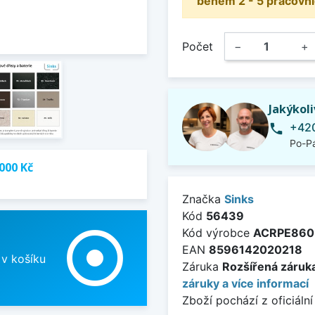
během 2 - 5 pracovní
Počet
−
+
Jakýkol
+420
phone
Po-Pá
000 Kč
Značka
Sinks
Kód
56439
adjust
Kód výrobce
ACRPE860
EAN
8596142020218
 v košíku
Záruka
Rozšířená záruka
záruky a více informací
Zboží pochází z oficiální