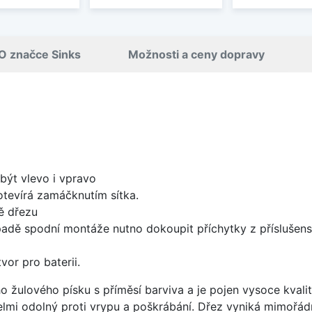
O značce Sinks
Možnosti a ceny dopravy
být vlevo i vpravo
 otevírá zamáčknutím sítka.
ě dřezu
padě spodní montáže nutno dokoupit příchytky z příslušens
vor pro baterii.
o žulového písku s příměsí barviva a je pojen vysoce kval
velmi odolný proti vrypu a poškrábání. Dřez vyniká mimořád