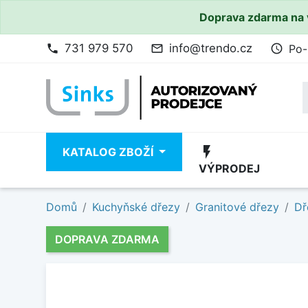
Doprava zdarma na 
731 979 570
info@trendo.cz
Po-
phone
mail_outline
access_time
flash_on
KATALOG ZBOŽÍ
VÝPRODEJ
Domů
Kuchyňské dřezy
Granitové dřezy
Dř
DOPRAVA ZDARMA