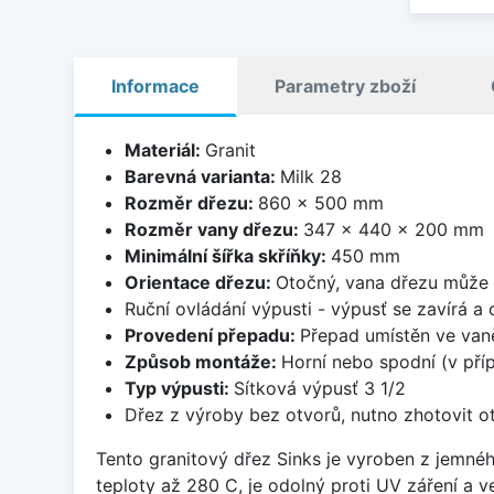
Informace
Parametry zboží
Materiál:
Granit
Barevná varianta:
Milk 28
Rozměr dřezu:
860 x 500 mm
Rozměr vany dřezu:
347 x 440 x 200 mm
Minimální šířka skříňky:
450 mm
Orientace dřezu:
Otočný, vana dřezu může 
Ruční ovládání výpusti - výpusť se zavírá a
Provedení přepadu:
Přepad umístěn ve van
Způsob montáže:
Horní nebo spodní (v pří
Typ výpusti:
Sítková výpusť 3 1/2
Dřez z výroby bez otvorů, nutno zhotovit ot
Tento granitový dřez Sinks je vyroben z jemnéh
teploty až 280 C, je odolný proti UV záření a 