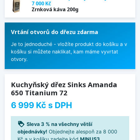
7 000 Kč
Zrnková káva 200g
Vrtání otvorů do dřezu zdarma
Je to jednoduché - vložíte produkt do košíku a v
košíku si můžete naklikat, kam máme vyvrtat
otvory.
Kuchyňský dřez Sinks Amanda
650 Titanium 72
6 999 Kč
s DPH
loyalty
Sleva 3 % na všechny větší
objednávky!
Objednejte alespoň za 8 000
Kč a v košíku zadejte kód
MINUS3
.