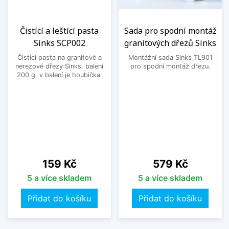
Čistící a leštící pasta
Sada pro spodní montáž
Sinks SCP002
granitových dřezů Sinks
Čistící pasta na granitové a
Montážní sada Sinks TL901
nerezové dřezy Sinks, balení
pro spodní montáž dřezu.
200 g, v balení je houbička.
Cena
Cena
159 Kč
579 Kč
5 a více skladem
5 a více skladem
Přidat do košíku
Přidat do košíku