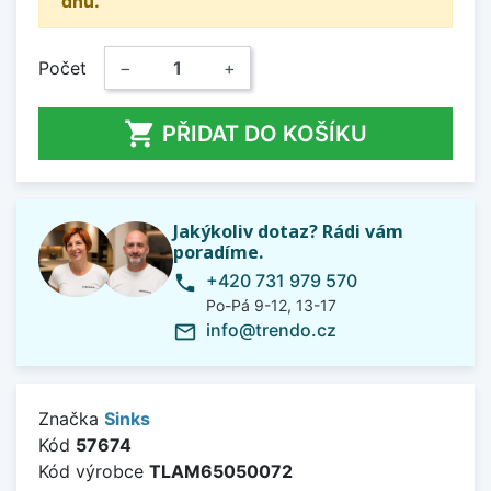
dnů.
Počet
−
+

PŘIDAT DO KOŠÍKU
Jakýkoliv dotaz? Rádi vám
poradíme.
+420 731 979 570
phone
Po-Pá 9-12, 13-17
info@trendo.cz
mail_outline
Značka
Sinks
Kód
57674
Kód výrobce
TLAM65050072