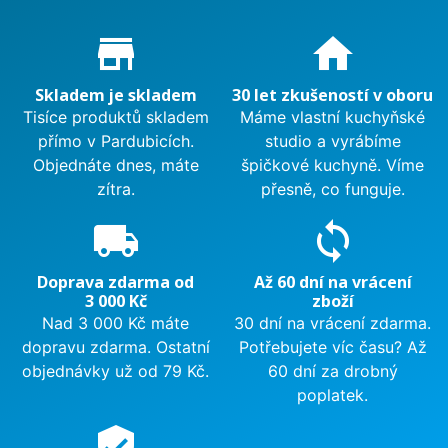
Proč nakupovat u nás?
store_mall_directory
home
Skladem je skladem
30 let zkušeností v oboru
Tisíce produktů skladem
Máme vlastní kuchyňské
přímo v Pardubicích.
studio a vyrábíme
Objednáte dnes, máte
špičkové kuchyně. Víme
zítra.
přesně, co funguje.
local_shipping
sync
Doprava zdarma od
Až 60 dní na vrácení
3 000 Kč
zboží
Nad 3 000 Kč máte
30 dní na vrácení zdarma.
dopravu zdarma. Ostatní
Potřebujete víc času? Až
objednávky už od 79 Kč.
60 dní za drobný
poplatek.
verified_user