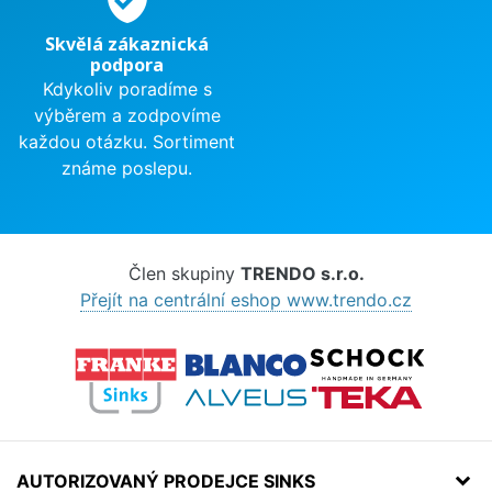
Skvělá zákaznická
podpora
Kdykoliv poradíme s
výběrem a zodpovíme
každou otázku. Sortiment
známe poslepu.
Člen skupiny
TRENDO s.r.o.
Přejít na centrální eshop www.trendo.cz
AUTORIZOVANÝ PRODEJCE SINKS