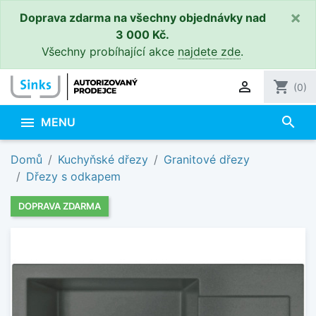
×
Doprava zdarma na všechny objednávky nad
3 000 Kč.
Všechny probíhající akce
najdete zde
.

shopping_cart
(0)
search

MENU
Domů
Kuchyňské dřezy
Granitové dřezy
Dřezy s odkapem
DOPRAVA ZDARMA