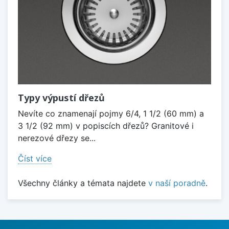
Typy výpustí dřezů
Nevíte co znamenají pojmy 6/4, 1 1/2 (60 mm) a
3 1/2 (92 mm) v popiscích dřezů? Granitové i
nerezové dřezy se...
Číst více
Všechny články a témata najdete
v naší poradně
.