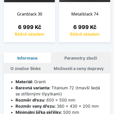
Granblack 30
Metalblack 74
Cena
Cena
6 999 Kč
6 999 Kč
Běžně skladem
Běžně skladem
Informace
Parametry zboží
O značce Sinks
Možnosti a ceny dopravy
Materiál:
Granit
Barevná varianta:
Titanium 72 (tmavší šedá
se stříbrnými třpytkami)
Rozměr dřezu:
650 x 500 mm
Rozměr vany dřezu:
380 x 430 x 200 mm
Minimální šířka skříňky:
500 mm