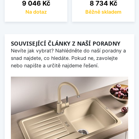
Cena
Cena
9 046 Kč
8 734 Kč
Na dotaz
Běžně skladem
SOUVISEJÍCÍ ČLÁNKY Z NAŠÍ PORADNY
Nevíte jak vybrat? Nahlédněte do naší poradny a
snad najdete, co hledáte. Pokud ne, zavolejte
nebo napište a určitě najdeme řešení.