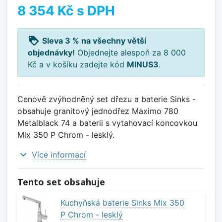
8 354 Kč
s DPH
loyalty
Sleva 3 % na všechny větší
objednávky!
Objednejte alespoň za 8 000
Kč a v košíku zadejte kód
MINUS3
.
Cenově zvýhodněný set dřezu a baterie Sinks -
obsahuje granitový jednodřez Maximo 780
Metalblack 74 a baterii s vytahovací koncovkou
Mix 350 P Chrom - lesklý.
expand_more
Více informací
Tento set obsahuje
Kuchyňská baterie Sinks Mix 350
P Chrom - lesklý