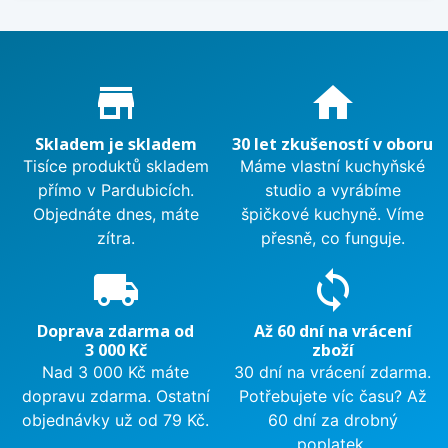
Proč nakupovat u nás?
store_mall_directory
home
Skladem je skladem
30 let zkušeností v oboru
Tisíce produktů skladem
Máme vlastní kuchyňské
přímo v Pardubicích.
studio a vyrábíme
Objednáte dnes, máte
špičkové kuchyně. Víme
zítra.
přesně, co funguje.
local_shipping
sync
Doprava zdarma od
Až 60 dní na vrácení
3 000 Kč
zboží
Nad 3 000 Kč máte
30 dní na vrácení zdarma.
dopravu zdarma. Ostatní
Potřebujete víc času? Až
objednávky už od 79 Kč.
60 dní za drobný
poplatek.