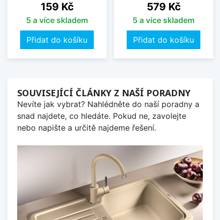
Cena
Cena
159 Kč
579 Kč
5 a více skladem
5 a více skladem
Přidat do košíku
Přidat do košíku
SOUVISEJÍCÍ ČLÁNKY Z NAŠÍ PORADNY
Nevíte jak vybrat? Nahlédněte do naší poradny a
snad najdete, co hledáte. Pokud ne, zavolejte
nebo napište a určitě najdeme řešení.