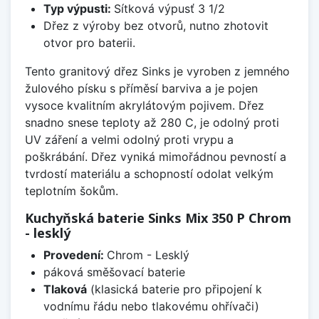
Typ výpusti:
Sítková výpusť 3 1/2
Dřez z výroby bez otvorů, nutno zhotovit
otvor pro baterii.
Tento granitový dřez Sinks je vyroben z jemného
žulového písku s příměsí barviva a je pojen
vysoce kvalitním akrylátovým pojivem. Dřez
snadno snese teploty až 280 C, je odolný proti
UV záření a velmi odolný proti vrypu a
poškrábání. Dřez vyniká mimořádnou pevností a
tvrdostí materiálu a schopností odolat velkým
teplotním šokům.
Kuchyňská baterie Sinks Mix 350 P Chrom
- lesklý
Provedení:
Chrom - Lesklý
páková směšovací baterie
Tlaková
(klasická baterie pro připojení k
vodnímu řádu nebo tlakovému ohřívači)