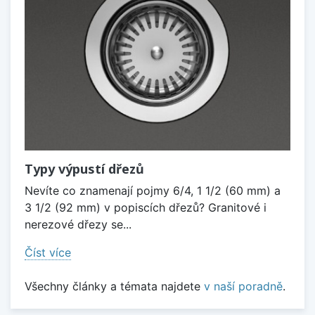
Typy výpustí dřezů
Nevíte co znamenají pojmy 6/4, 1 1/2 (60 mm) a
3 1/2 (92 mm) v popiscích dřezů? Granitové i
nerezové dřezy se...
Číst více
Všechny články a témata najdete
v naší poradně
.