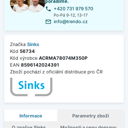
poradíme.
+420 731 979 570
phone
Po-Pá 9-12, 13-17
info@trendo.cz
mail_outline
Značka
Sinks
Kód
56734
Kód výrobce
ACRMA78074M350P
EAN
8596142024391
Zboží pochází z oficiální distribuce pro ČR
Informace
Parametry zboží
O značce Sinks
Možnosti a ceny dopravy