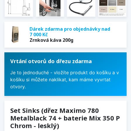
Dárek zdarma pro objednávky nad
7 000 Kč
Zrnková káva 200g
Vrtání otvorů do dřezu zdarma
Je to jednoduché - vložíte produkt do košíku a v
košíku si můžete naklikat, kam máme vyvrtat
otvory.
Set Sinks (dřez Maximo 780
Metalblack 74 + baterie Mix 350 P
Chrom - lesklý)