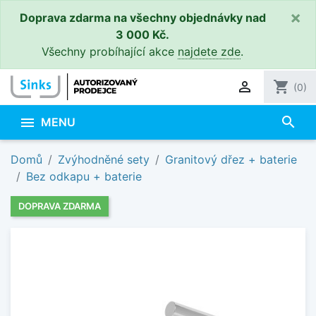
×
Doprava zdarma na všechny objednávky nad
3 000 Kč.
Všechny probíhající akce
najdete zde
.

shopping_cart
(0)
search

MENU
Domů
Zvýhodněné sety
Granitový dřez + baterie
Bez odkapu + baterie
DOPRAVA ZDARMA