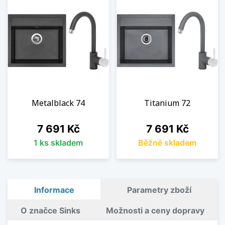
Metalblack 74
Titanium 72
Cena
Cena
7 691 Kč
7 691 Kč
1 ks skladem
Běžně skladem
Informace
Parametry zboží
O značce Sinks
Možnosti a ceny dopravy