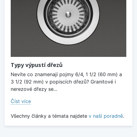
Typy výpustí dřezů
Nevíte co znamenají pojmy 6/4, 1 1/2 (60 mm) a
3 1/2 (92 mm) v popiscích dřezů? Granitové i
nerezové dřezy se...
Číst více
Všechny články a témata najdete
v naší poradně
.