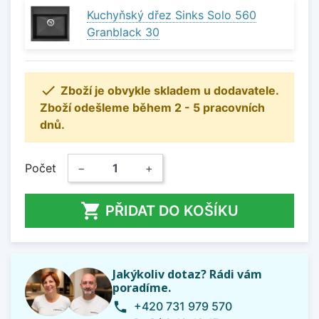
Kuchyňský dřez Sinks Solo 560
Granblack 30

Zboží je obvykle skladem u dodavatele.
Zboží odešleme během 2 - 5 pracovních
dnů.
Počet
−
+

PŘIDAT DO KOŠÍKU
Jakýkoliv dotaz? Rádi vám
poradíme.
+420 731 979 570
phone