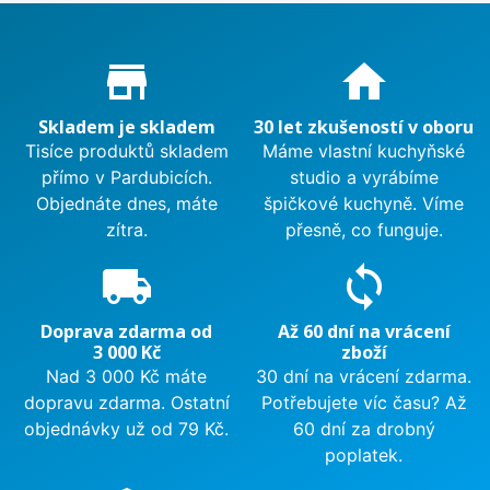
Proč nakupovat u nás?
store_mall_directory
home
Skladem je skladem
30 let zkušeností v oboru
Tisíce produktů skladem
Máme vlastní kuchyňské
přímo v Pardubicích.
studio a vyrábíme
Objednáte dnes, máte
špičkové kuchyně. Víme
zítra.
přesně, co funguje.
local_shipping
sync
Doprava zdarma od
Až 60 dní na vrácení
3 000 Kč
zboží
Nad 3 000 Kč máte
30 dní na vrácení zdarma.
dopravu zdarma. Ostatní
Potřebujete víc času? Až
objednávky už od 79 Kč.
60 dní za drobný
poplatek.