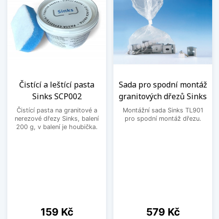
Čistící a leštící pasta
Sada pro spodní montáž
Sinks SCP002
granitových dřezů Sinks
Čistící pasta na granitové a
Montážní sada Sinks TL901
nerezové dřezy Sinks, balení
pro spodní montáž dřezu.
200 g, v balení je houbička.
Cena
Cena
159 Kč
579 Kč