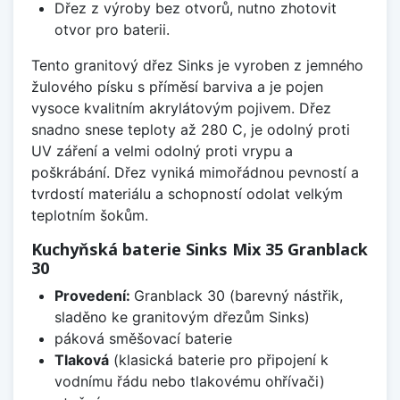
Dřez z výroby bez otvorů, nutno zhotovit
otvor pro baterii.
Tento granitový dřez Sinks je vyroben z jemného
žulového písku s příměsí barviva a je pojen
vysoce kvalitním akrylátovým pojivem. Dřez
snadno snese teploty až 280 C, je odolný proti
UV záření a velmi odolný proti vrypu a
poškrábání. Dřez vyniká mimořádnou pevností a
tvrdostí materiálu a schopností odolat velkým
teplotním šokům.
Kuchyňská baterie Sinks Mix 35 Granblack
30
Provedení:
Granblack 30 (barevný nástřik,
sladěno ke granitovým dřezům Sinks)
páková směšovací baterie
Tlaková
(klasická baterie pro připojení k
vodnímu řádu nebo tlakovému ohřívači)