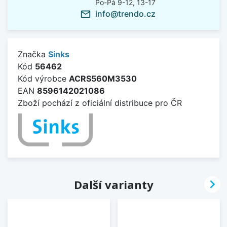
Po-Pá 9-12, 13-17
info@trendo.cz
mail_outline
Značka
Sinks
Kód
56462
Kód výrobce
ACRS560M3530
EAN
8596142021086
Zboží pochází z oficiální distribuce pro ČR

Další varianty