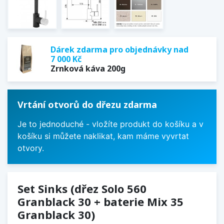
Dárek zdarma pro objednávky nad
7 000 Kč
Zrnková káva 200g
Vrtání otvorů do dřezu zdarma
Je to jednoduché - vložíte produkt do košíku a v
košíku si můžete naklikat, kam máme vyvrtat
otvory.
Set Sinks (dřez Solo 560
Granblack 30 + baterie Mix 35
Granblack 30)