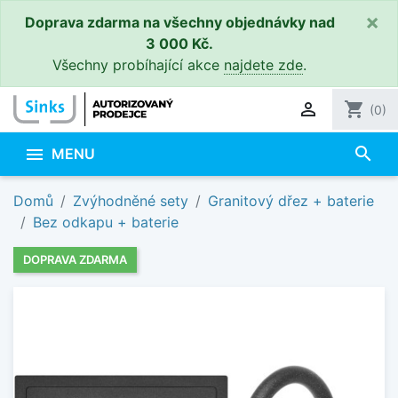
×
Doprava zdarma na všechny objednávky nad
3 000 Kč.
Všechny probíhající akce
najdete zde
.

shopping_cart
(0)
search

MENU
Domů
Zvýhodněné sety
Granitový dřez + baterie
Bez odkapu + baterie
DOPRAVA ZDARMA