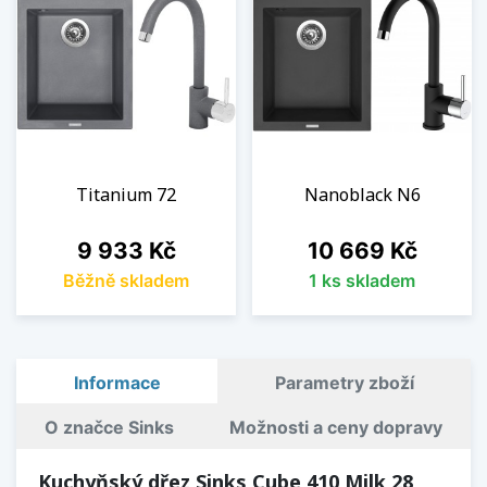
Titanium 72
Nanoblack N6
Cena
Cena
9 933 Kč
10 669 Kč
Běžně skladem
1 ks skladem
Informace
Parametry zboží
O značce Sinks
Možnosti a ceny dopravy
Kuchyňský dřez Sinks Cube 410 Milk 28