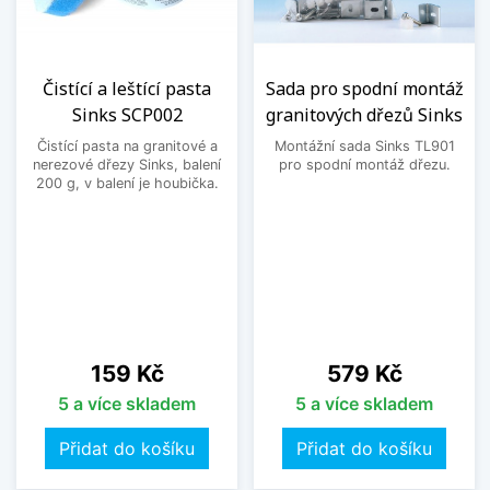
Čistící a leštící pasta
Sada pro spodní montáž
Sinks SCP002
granitových dřezů Sinks
Čistící pasta na granitové a
Montážní sada Sinks TL901
nerezové dřezy Sinks, balení
pro spodní montáž dřezu.
200 g, v balení je houbička.
Cena
Cena
159 Kč
579 Kč
5 a více skladem
5 a více skladem
Přidat do košíku
Přidat do košíku