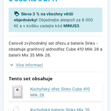
loyalty
Sleva 3 % na všechny větší
objednávky!
Objednejte alespoň za 8 000
Kč a v košíku zadejte kód
MINUS3
.
Cenově zvýhodněný set dřezu a baterie Sinks -
obsahuje granitový jednodřez Cube 410 Milk 28 a
baterii Mix 35 Milk 28.
expand_more
Více informací
Tento set obsahuje
Kuchyňský dřez Sinks Cube 410
Milk 28
Kuchyňská baterie Sinks Mix 35