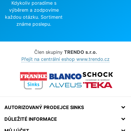
Kdykoliv poradíme s
výběrem a zodpovíme
každou otázku. Sortiment
známe poslepu.
Člen skupiny
TRENDO s.r.o.
Přejít na centrální eshop www.trendo.cz
AUTORIZOVANÝ PRODEJCE SINKS
DŮLEŽITÉ INFORMACE
MŮJ ÚČET