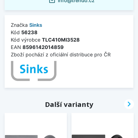
info@trendo.cz
mail_outline
Značka
Sinks
Kód
56238
Kód výrobce
TLC410MI3528
EAN
8596142014859
Zboží pochází z oficiální distribuce pro ČR

Další varianty