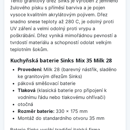
Tento granitový dřez Sinks je vyroben z jemného
žulového písku s příměsí barviva a je pojen
vysoce kvalitním akrylátovým pojivem. Dřez
snadno snese teploty až 280 C, je odolný proti
UV záření a velmi odolný proti vrypu a
poškrábání. Dřez vyniká mimořádnou pevností a
tvrdostí materiálu a schopností odolat velkým
teplotním šokům.
Kuchyňská baterie Sinks Mix 35 Milk 28
Provedení:
Milk 28 (barevný nástřik, sladěno
ke granitovým dřezům Sinks)
páková směšovací baterie
Tlaková
(klasická baterie pro připojení k
vodnímu řádu nebo tlakovému ohřívači)
otočná
Rozměr baterie:
330 x 175 mm
Montáž do standardního otvoru 35 mm
Baterie Sinks vyrábí tradiční italská firma