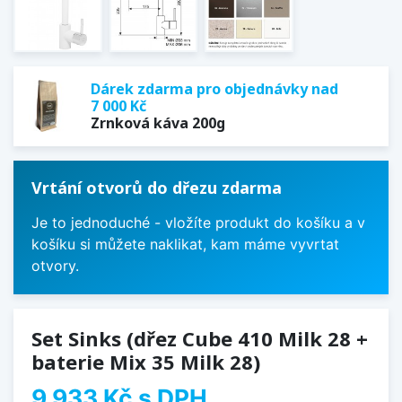
Dárek zdarma pro objednávky nad
7 000 Kč
Zrnková káva 200g
Vrtání otvorů do dřezu zdarma
Je to jednoduché - vložíte produkt do košíku a v
košíku si můžete naklikat, kam máme vyvrtat
otvory.
Set Sinks (dřez Cube 410 Milk 28 +
baterie Mix 35 Milk 28)
9 933 Kč
s DPH