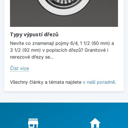
Typy výpustí dřezů
Nevíte co znamenají pojmy 6/4, 1 1/2 (60 mm) a
3 1/2 (92 mm) v popiscích dřezů? Granitové i
nerezové dřezy se...
Číst více
Všechny články a témata najdete
v naší poradně
.
Proč nakupovat u nás?
store_mall_directory
home