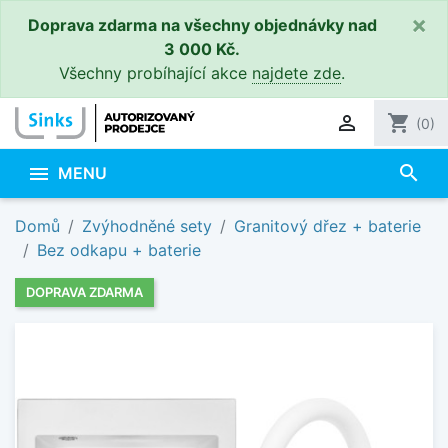
×
Doprava zdarma na všechny objednávky nad
3 000 Kč.
Všechny probíhající akce
najdete zde
.

shopping_cart
(0)
search

MENU
Domů
Zvýhodněné sety
Granitový dřez + baterie
Bez odkapu + baterie
DOPRAVA ZDARMA