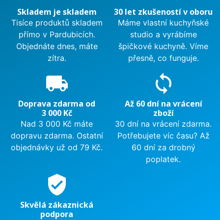
Skladem je skladem
30 let zkušeností v oboru
Tisíce produktů skladem
Máme vlastní kuchyňské
přímo v Pardubicích.
studio a vyrábíme
Objednáte dnes, máte
špičkové kuchyně. Víme
zítra.
přesně, co funguje.
local_shipping
sync
Doprava zdarma od
Až 60 dní na vrácení
3 000 Kč
zboží
Nad 3 000 Kč máte
30 dní na vrácení zdarma.
dopravu zdarma. Ostatní
Potřebujete víc času? Až
objednávky už od 79 Kč.
60 dní za drobný
poplatek.
verified_user
Skvělá zákaznická
podpora