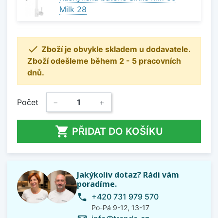
Milk 28

Zboží je obvykle skladem u dodavatele.
Zboží odešleme během 2 - 5 pracovních
dnů.
Počet
−
+

PŘIDAT DO KOŠÍKU
Jakýkoliv dotaz? Rádi vám
poradíme.
+420 731 979 570
phone
Po-Pá 9-12, 13-17