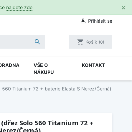
×
kce
najdete zde
.

Přihlásit se

shopping_cart
Košík
(0)
ORADNA
VŠE O
KONTAKT
NÁKUPU
 560 Titanium 72 + baterie Elasta S Nerez/Černá)
 (dřez Solo 560 Titanium 72 +
 Nerez/Černá)