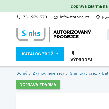
Doprava zdarma na 
731 979 570
info@trendo.cz
Po-
phone
mail_outline
access_time
flash_on
KATALOG ZBOŽÍ
VÝPRODEJ
Domů
Zvýhodněné sety
Granitový dřez + bat
DOPRAVA ZDARMA