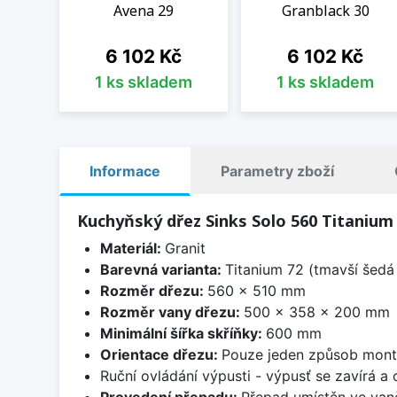
Avena 29
Granblack 30
Cena
Cena
6 102 Kč
6 102 Kč
1 ks skladem
1 ks skladem
Informace
Parametry zboží
Kuchyňský dřez Sinks Solo 560 Titanium
Materiál:
Granit
Barevná varianta:
Titanium 72 (tmavší šedá 
Rozměr dřezu:
560 x 510 mm
Rozměr vany dřezu:
500 x 358 x 200 mm
Minimální šířka skříňky:
600 mm
Orientace dřezu:
Pouze jeden způsob mon
Ruční ovládání výpusti - výpusť se zavírá a
Provedení přepadu:
Přepad umístěn ve van