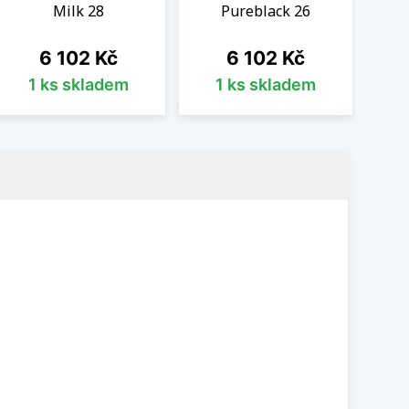
Milk 28
Pureblack 26
Cena
Cena
6 102 Kč
6 102 Kč
1 ks skladem
1 ks skladem