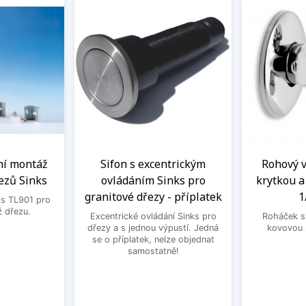
ní montáž
Sifon s excentrickým
Rohový ve
ezů Sinks
ovládáním Sinks pro
krytkou 
granitové dřezy - příplatek
1
ks TL901 pro
 dřezu.
Excentrické ovládání Sinks pro
Roháček s 
dřezy a s jednou výpustí. Jedná
kovovou 
se o příplatek, nelze objednat
samostatně!