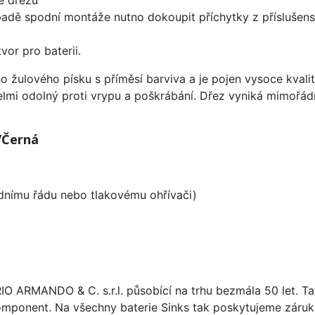
padě spodní montáže nutno dokoupit příchytky z příslušens
vor pro baterii.
o žulového písku s příměsí barviva a je pojen vysoce kval
velmi odolný proti vrypu a poškrábání. Dřez vyniká mimořád
/Černá
odnímu řádu nebo tlakovému ohřívači)
ARIO ARMANDO & C. s.r.l. působící na trhu bezmála 50 let. T
omponent. Na všechny baterie Sinks tak poskytujeme záruku 