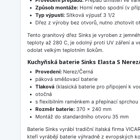
Způsob montáže:
Horní nebo spodní (v pří
Typ výpusti:
Sítková výpusť 3 1/2
Dřez z výroby bez otvorů, nutno zhotovit ot
Tento granitový dřez Sinks je vyroben z jemnéh
teploty až 280 C, je odolný proti UV záření a 
odolat velkým teplotním šokům.
Kuchyňská baterie Sinks Elasta S Nerez
Provedení:
Nerez/Černá
páková směšovací baterie
Tlaková
(klasická baterie pro připojení k v
otočná
s flexibilním raménkem a přepínací sprchou
Rozměr baterie:
370 x 240 mm
Montáž do standardního otvoru 35 mm
Baterie Sinks vyrábí tradiční italská firma VIC
kteří vyrábějí baterie výhradně z evropských k