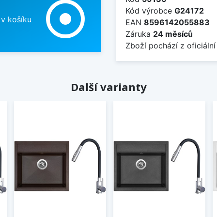
adjust
Kód výrobce
G24172
 v košíku
EAN
8596142055883
Záruka
24 měsíců
Zboží pochází z oficiální
Další varianty