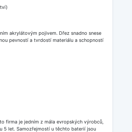
tví)
itním akrylátovým pojivem. Dřez snadno snese
nou pevností a tvrdostí materiálu a schopností
ato firma je jedním z mála evropských výrobců,
5 let. Samozřejmostí u těchto baterií jsou