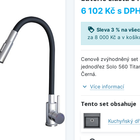
6 102 Kč
s DP
loyalty
Sleva 3 % na všec
za 8 000 Kč a v koší
Cenově zvýhodněný set d
jednodřez Solo 560 Titan
Černá.
expand_more
Více informací
Tento set obsahuje
Kuchyňský dř