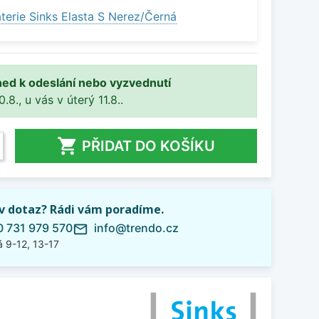
terie Sinks Elasta S Nerez/Černá
ned k odeslání nebo vyzvednutí
8., u vás v úterý 11.8..

PŘIDAT DO KOŠÍKU
iv dotaz? Rádi vám poradíme.
 731 979 570
info@trendo.cz
mail_outline
 9-12, 13-17