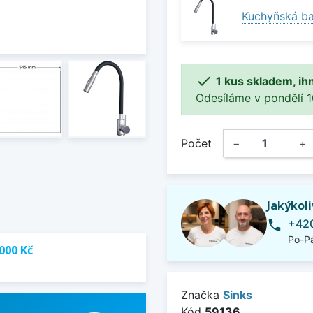
Kuchyňská ba

1 kus skladem, ih
Odesíláme v pondělí 10.
Počet
−
+
Jakýkol
+420
phone
Po-Pá
000 Kč
Značka
Sinks
Kód
59136