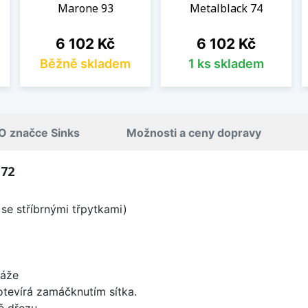
Marone 93
Metalblack 74
Cena
Cena
6 102 Kč
6 102 Kč
Běžně skladem
1 ks skladem
O značce Sinks
Možnosti a ceny dopravy
 72
se stříbrnými třpytkami)
táže
 otevírá zamáčknutím sítka.
ě dřezu