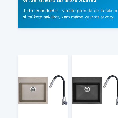
Vrtání otvorů do dřezu zdarma
Je to jednoduché - vložíte produkt do košíku a
si můžete naklikat, kam máme vyvrtat otvory.