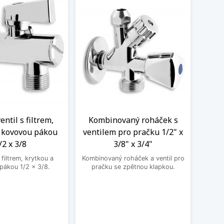
ntil s filtrem,
Kombinovaný roháček s
Nere
a kovovou pákou
ventilem pro pračku 1/2" x
M
/2 x 3/8
3/8" x 3/4"
Nere
jedno
filtrem, krytkou a
Kombinovaný roháček a ventil pro
druhé
pákou 1/2 x 3/8.
pračku se zpětnou klapkou.