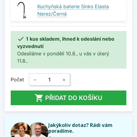
Kuchyňská baterie Sinks Elasta
Nerez/Černá

1 kus skladem, ihned k odeslání nebo
vyzvednutí
Odesíláme v pondělí 10.8., u vás v úterý
11.8..
Počet
−
+

PŘIDAT DO KOŠÍKU
Jakýkoliv dotaz? Rádi vám
poradíme.