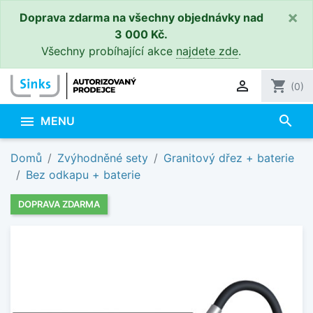
×
Doprava zdarma na všechny objednávky nad
3 000 Kč.
Všechny probíhající akce
najdete zde
.

shopping_cart
(0)
search

MENU
Domů
Zvýhodněné sety
Granitový dřez + baterie
Bez odkapu + baterie
DOPRAVA ZDARMA