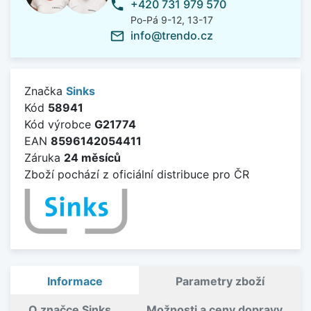
+420 731 979 570
phone
Po-Pá 9-12, 13-17
info@trendo.cz
mail_outline
Značka
Sinks
Kód
58941
Kód výrobce
G21774
EAN
8596142054411
Záruka
24 měsíců
Zboží pochází z oficiální distribuce pro ČR
Informace
Parametry zboží
O značce Sinks
Možnosti a ceny dopravy