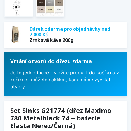
Dárek zdarma pro objednávky nad
7 000 Kč
Zrnková káva 200g
Vrtání otvorů do dřezu zdarma
Je to jednoduché - vložíte produkt do košíku a v
košíku si můžete naklikat, kam máme vyvrtat
otvory.
Set Sinks G21774 (dřez Maximo
780 Metalblack 74 + baterie
Elasta Nerez/Černá)