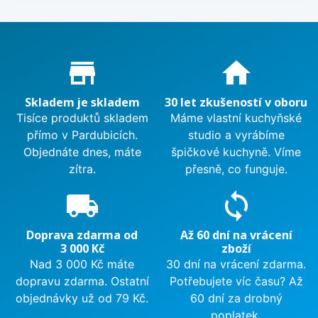
Proč nakupovat u nás?
store_mall_directory
home
Skladem je skladem
30 let zkušeností v oboru
Tisíce produktů skladem
Máme vlastní kuchyňské
přímo v Pardubicích.
studio a vyrábíme
Objednáte dnes, máte
špičkové kuchyně. Víme
zítra.
přesně, co funguje.
local_shipping
sync
Doprava zdarma od
Až 60 dní na vrácení
3 000 Kč
zboží
Nad 3 000 Kč máte
30 dní na vrácení zdarma.
dopravu zdarma. Ostatní
Potřebujete víc času? Až
objednávky už od 79 Kč.
60 dní za drobný
poplatek.