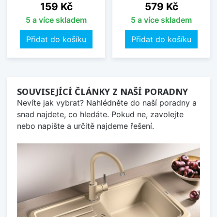
Cena
Cena
159 Kč
579 Kč
5 a více skladem
5 a více skladem
Přidat do košíku
Přidat do košíku
SOUVISEJÍCÍ ČLÁNKY Z NAŠÍ PORADNY
Nevíte jak vybrat? Nahlédněte do naší poradny a
snad najdete, co hledáte. Pokud ne, zavolejte
nebo napište a určitě najdeme řešení.