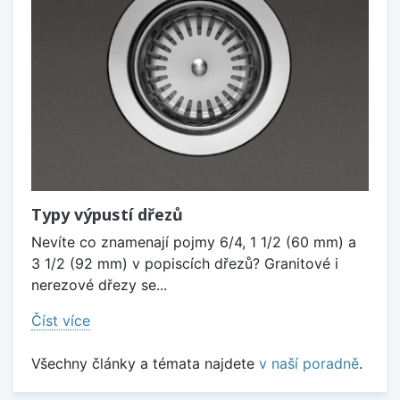
Typy výpustí dřezů
Nevíte co znamenají pojmy 6/4, 1 1/2 (60 mm) a
3 1/2 (92 mm) v popiscích dřezů? Granitové i
nerezové dřezy se...
Číst více
Všechny články a témata najdete
v naší poradně
.