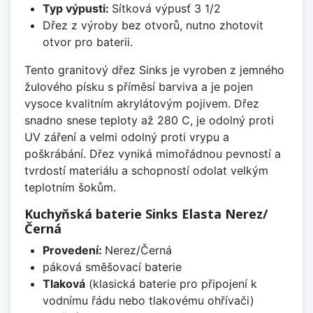
Typ výpusti:
Sítková výpusť 3 1/2
Dřez z výroby bez otvorů, nutno zhotovit
otvor pro baterii.
Tento granitový dřez Sinks je vyroben z jemného
žulového písku s příměsí barviva a je pojen
vysoce kvalitním akrylátovým pojivem. Dřez
snadno snese teploty až 280 C, je odolný proti
UV záření a velmi odolný proti vrypu a
poškrábání. Dřez vyniká mimořádnou pevností a
tvrdostí materiálu a schopností odolat velkým
teplotním šokům.
Kuchyňská baterie Sinks Elasta Nerez/
Černá
Provedení:
Nerez/Černá
páková směšovací baterie
Tlaková
(klasická baterie pro připojení k
vodnímu řádu nebo tlakovému ohřívači)