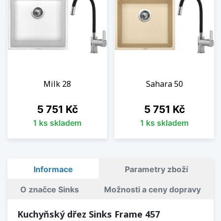
Milk 28
Sahara 50
Cena
Cena
5 751 Kč
5 751 Kč
1 ks skladem
1 ks skladem
Informace
Parametry zboží
O značce Sinks
Možnosti a ceny dopravy
Kuchyňský dřez Sinks Frame 457