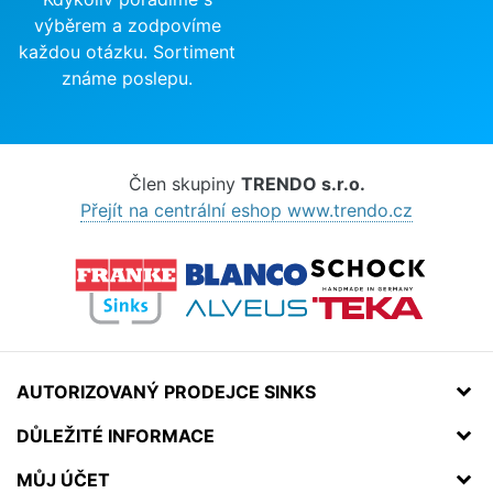
výběrem a zodpovíme
každou otázku. Sortiment
známe poslepu.
Člen skupiny
TRENDO s.r.o.
Přejít na centrální eshop www.trendo.cz
AUTORIZOVANÝ PRODEJCE SINKS
DŮLEŽITÉ INFORMACE
MŮJ ÚČET