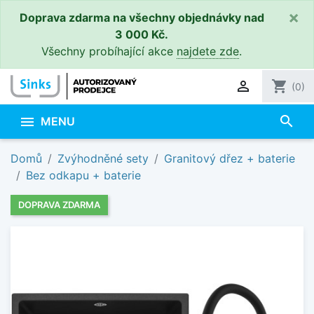
×
Doprava zdarma na všechny objednávky nad
3 000 Kč.
Všechny probíhající akce
najdete zde
.

shopping_cart
(0)
search

MENU
Domů
Zvýhodněné sety
Granitový dřez + baterie
Bez odkapu + baterie
DOPRAVA ZDARMA