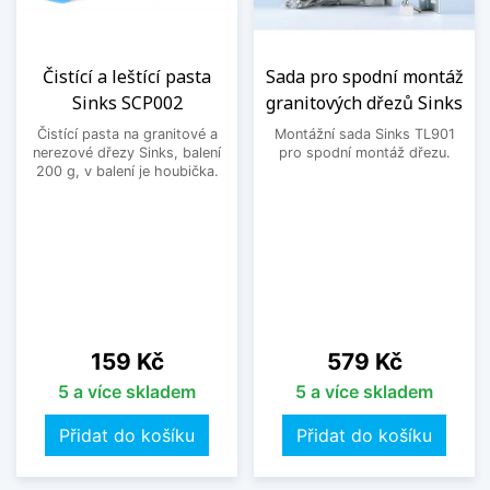
Čistící a leštící pasta
Sada pro spodní montáž
Sinks SCP002
granitových dřezů Sinks
Čistící pasta na granitové a
Montážní sada Sinks TL901
nerezové dřezy Sinks, balení
pro spodní montáž dřezu.
200 g, v balení je houbička.
Cena
Cena
159 Kč
579 Kč
5 a více skladem
5 a více skladem
Přidat do košíku
Přidat do košíku