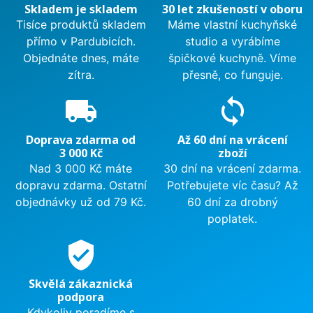
Skladem je skladem
30 let zkušeností v oboru
Tisíce produktů skladem
Máme vlastní kuchyňské
přímo v Pardubicích.
studio a vyrábíme
Objednáte dnes, máte
špičkové kuchyně. Víme
zítra.
přesně, co funguje.
local_shipping
sync
Doprava zdarma od
Až 60 dní na vrácení
3 000 Kč
zboží
Nad 3 000 Kč máte
30 dní na vrácení zdarma.
dopravu zdarma. Ostatní
Potřebujete víc času? Až
objednávky už od 79 Kč.
60 dní za drobný
poplatek.
verified_user
Skvělá zákaznická
podpora
Kdykoliv poradíme s