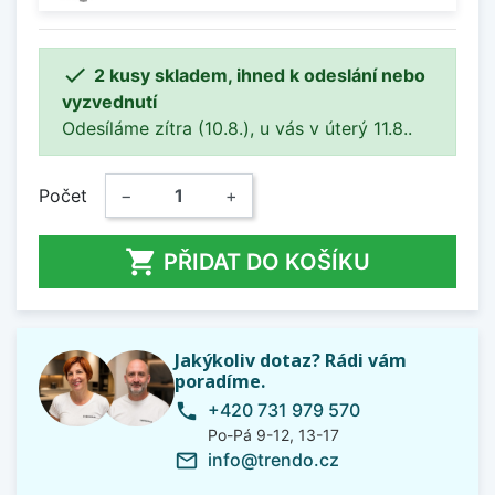

2 kusy skladem, ihned k odeslání nebo
vyzvednutí
Odesíláme zítra (10.8.), u vás v úterý 11.8..
Počet
−
+

PŘIDAT DO KOŠÍKU
Jakýkoliv dotaz? Rádi vám
poradíme.
+420 731 979 570
phone
Po-Pá 9-12, 13-17
info@trendo.cz
mail_outline