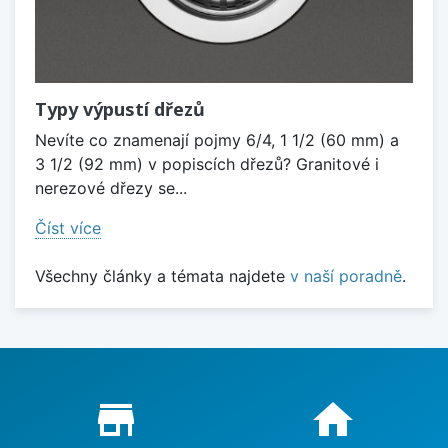
Typy výpustí dřezů
Nevíte co znamenají pojmy 6/4, 1 1/2 (60 mm) a
3 1/2 (92 mm) v popiscích dřezů? Granitové i
nerezové dřezy se...
Číst více
Všechny články a témata najdete
v naší poradně
.
Proč nakupovat u nás?
store_mall_directory
home