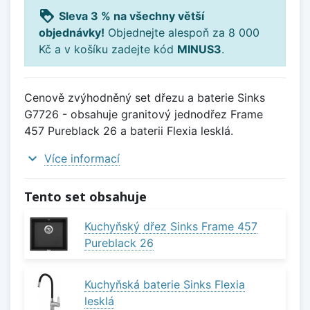
loyalty
Sleva 3 % na všechny větší
objednávky!
Objednejte alespoň za 8 000
Kč a v košíku zadejte kód
MINUS3
.
Cenově zvýhodněný set dřezu a baterie Sinks
G7726 - obsahuje granitový jednodřez Frame
457 Pureblack 26 a baterii Flexia lesklá.
expand_more
Více informací
Tento set obsahuje
Kuchyňský dřez Sinks Frame 457
Pureblack 26
Kuchyňská baterie Sinks Flexia
lesklá