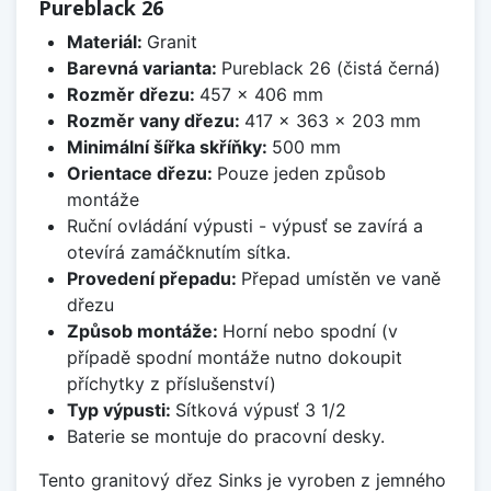
Pureblack 26
Materiál:
Granit
Barevná varianta:
Pureblack 26 (čistá černá)
Rozměr dřezu:
457 x 406 mm
Rozměr vany dřezu:
417 x 363 x 203 mm
Minimální šířka skříňky:
500 mm
Orientace dřezu:
Pouze jeden způsob
montáže
Ruční ovládání výpusti - výpusť se zavírá a
otevírá zamáčknutím sítka.
Provedení přepadu:
Přepad umístěn ve vaně
dřezu
Způsob montáže:
Horní nebo spodní (v
případě spodní montáže nutno dokoupit
příchytky z příslušenství)
Typ výpusti:
Sítková výpusť 3 1/2
Baterie se montuje do pracovní desky.
Tento granitový dřez Sinks je vyroben z jemného