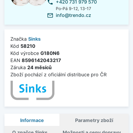
+420 731 979 570
phone
Po-Pá 9-12, 13-17
info@trendo.cz
mail_outline
Značka
Sinks
Kód
58210
Kód výrobce
G180N6
EAN
8596142043217
Záruka
24 měsíců
Zboží pochází z oficiální distribuce pro ČR
Informace
Parametry zboží
O značce Sinks
Možnosti a ceny dopravy