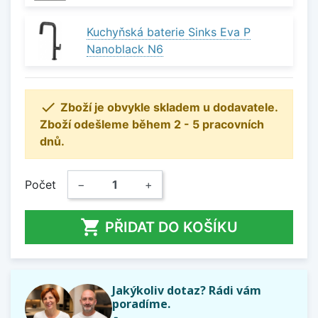
Kuchyňská baterie Sinks Eva P
Nanoblack N6

Zboží je obvykle skladem u dodavatele.
Zboží odešleme během 2 - 5 pracovních
dnů.
Počet
−
+

PŘIDAT DO KOŠÍKU
Jakýkoliv dotaz? Rádi vám
poradíme.