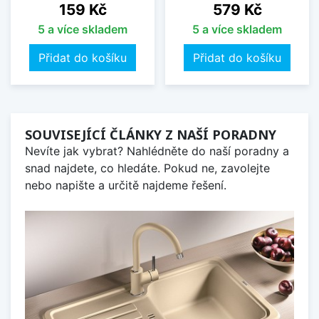
Cena
Cena
159 Kč
579 Kč
5 a více skladem
5 a více skladem
Přidat do košíku
Přidat do košíku
SOUVISEJÍCÍ ČLÁNKY Z NAŠÍ PORADNY
Nevíte jak vybrat? Nahlédněte do naší poradny a
snad najdete, co hledáte. Pokud ne, zavolejte
nebo napište a určitě najdeme řešení.