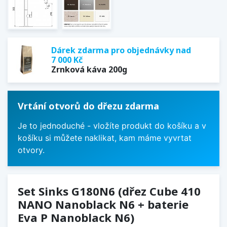
Dárek zdarma pro objednávky nad
7 000 Kč
Zrnková káva 200g
Vrtání otvorů do dřezu zdarma
Je to jednoduché - vložíte produkt do košíku a v
košíku si můžete naklikat, kam máme vyvrtat
otvory.
Set Sinks G180N6 (dřez Cube 410
NANO Nanoblack N6 + baterie
Eva P Nanoblack N6)