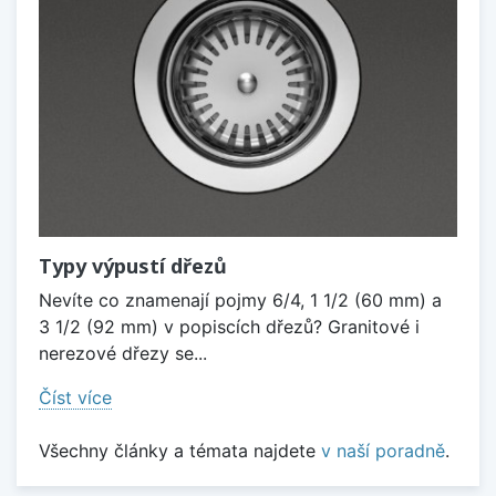
Typy výpustí dřezů
Nevíte co znamenají pojmy 6/4, 1 1/2 (60 mm) a
3 1/2 (92 mm) v popiscích dřezů? Granitové i
nerezové dřezy se...
Číst více
Všechny články a témata najdete
v naší poradně
.