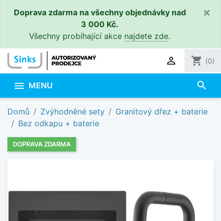
×
Doprava zdarma na všechny objednávky nad
3 000 Kč.
Všechny probíhající akce
najdete zde
.

shopping_cart
(0)
search

MENU
Domů
Zvýhodněné sety
Granitový dřez + baterie
Bez odkapu + baterie
DOPRAVA ZDARMA