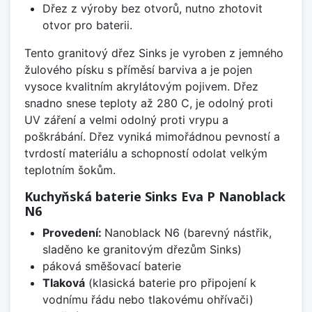
Dřez z výroby bez otvorů, nutno zhotovit
otvor pro baterii.
Tento granitový dřez Sinks je vyroben z jemného
žulového písku s příměsí barviva a je pojen
vysoce kvalitním akrylátovým pojivem. Dřez
snadno snese teploty až 280 C, je odolný proti
UV záření a velmi odolný proti vrypu a
poškrábání. Dřez vyniká mimořádnou pevností a
tvrdostí materiálu a schopností odolat velkým
teplotním šokům.
Kuchyňská baterie Sinks Eva P Nanoblack
N6
Provedení:
Nanoblack N6 (barevný nástřik,
sladěno ke granitovým dřezům Sinks)
páková směšovací baterie
Tlaková
(klasická baterie pro připojení k
vodnímu řádu nebo tlakovému ohřívači)