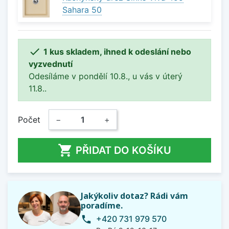
Sahara 50

1 kus skladem, ihned k odeslání nebo
vyzvednutí
Odesíláme v pondělí 10.8., u vás v úterý
11.8..
Počet
−
+

PŘIDAT DO KOŠÍKU
Jakýkoliv dotaz? Rádi vám
poradíme.
+420 731 979 570
phone