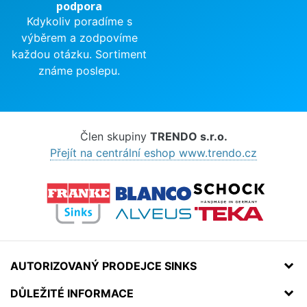
podpora
Kdykoliv poradíme s
výběrem a zodpovíme
každou otázku. Sortiment
známe poslepu.
Člen skupiny
TRENDO s.r.o.
Přejít na centrální eshop www.trendo.cz
AUTORIZOVANÝ PRODEJCE SINKS
DŮLEŽITÉ INFORMACE