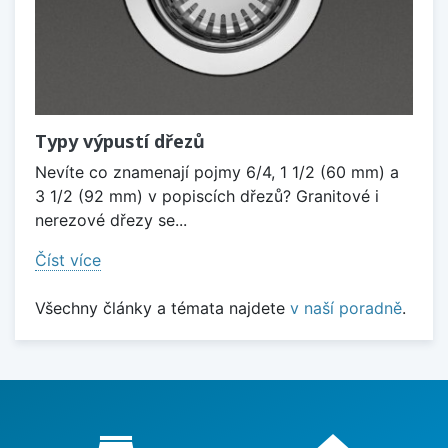
Typy výpustí dřezů
Nevíte co znamenají pojmy 6/4, 1 1/2 (60 mm) a
3 1/2 (92 mm) v popiscích dřezů? Granitové i
nerezové dřezy se...
Číst více
Všechny články a témata najdete
v naší poradně
.
Proč nakupovat u nás?