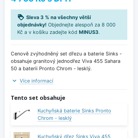
loyalty
Sleva 3 % na všechny větší
objednávky!
Objednejte alespoň za 8 000
Kč a v košíku zadejte kód
MINUS3
.
Cenově zvýhodněný set dřezu a baterie Sinks -
obsahuje granitový jednodřez Viva 455 Sahara
50 a baterii Pronto Chrom - lesklý.
expand_more
Více informací
Tento set obsahuje
Kuchyňská baterie Sinks Pronto
Chrom - lesklý
Kuchyňský dřez Sinks Viva 455