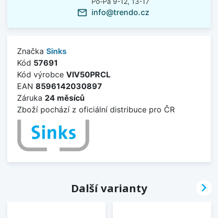
Po-Pá 9-12, 13-17
info@trendo.cz
mail_outline
Značka
Sinks
Kód
57691
Kód výrobce
VIV50PRCL
EAN
8596142030897
Záruka
24 měsíců
Zboží pochází z oficiální distribuce pro ČR

Další varianty