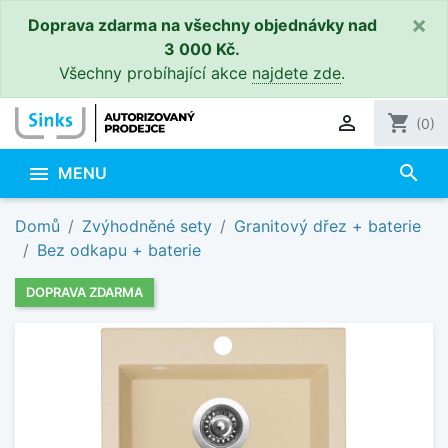
×
Doprava zdarma na všechny objednávky nad
3 000 Kč.
Všechny probíhající akce
najdete zde
.

shopping_cart
(0)
search

MENU
Domů
Zvýhodněné sety
Granitový dřez + baterie
Bez odkapu + baterie
DOPRAVA ZDARMA