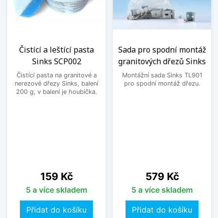
Čistící a leštící pasta
Sada pro spodní montáž
Sinks SCP002
granitových dřezů Sinks
Čistící pasta na granitové a
Montážní sada Sinks TL901
nerezové dřezy Sinks, balení
pro spodní montáž dřezu.
200 g, v balení je houbička.
Cena
Cena
159 Kč
579 Kč
5 a více skladem
5 a více skladem
Přidat do košíku
Přidat do košíku