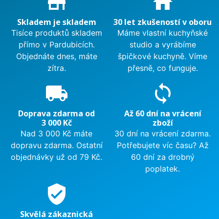
store_mall_directory
home
Skladem je skladem
30 let zkušeností v oboru
Tisíce produktů skladem
Máme vlastní kuchyňské
přímo v Pardubicích.
studio a vyrábíme
Objednáte dnes, máte
špičkové kuchyně. Víme
zítra.
přesně, co funguje.
local_shipping
sync
Doprava zdarma od
Až 60 dní na vrácení
3 000 Kč
zboží
Nad 3 000 Kč máte
30 dní na vrácení zdarma.
dopravu zdarma. Ostatní
Potřebujete víc času? Až
objednávky už od 79 Kč.
60 dní za drobný
poplatek.
verified_user
Skvělá zákaznická