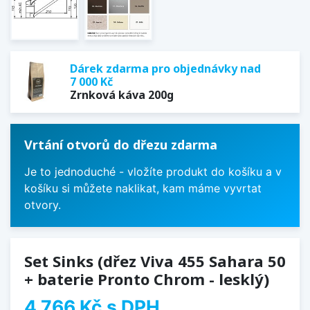
Dárek zdarma pro objednávky nad
7 000 Kč
Zrnková káva 200g
Vrtání otvorů do dřezu zdarma
Je to jednoduché - vložíte produkt do košíku a v
košíku si můžete naklikat, kam máme vyvrtat
otvory.
Set Sinks (dřez Viva 455 Sahara 50
+ baterie Pronto Chrom - lesklý)
4 766 Kč
s DPH