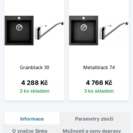
Granblack 30
Metalblack 74
Cena
Cena
4 288 Kč
4 766 Kč
3 ks skladem
3 ks skladem
Informace
Parametry zboží
O značce Sinks
Možnosti a ceny dopravy