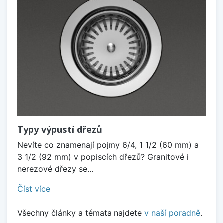
Typy výpustí dřezů
Nevíte co znamenají pojmy 6/4, 1 1/2 (60 mm) a
3 1/2 (92 mm) v popiscích dřezů? Granitové i
nerezové dřezy se...
Číst více
Všechny články a témata najdete
v naší poradně
.