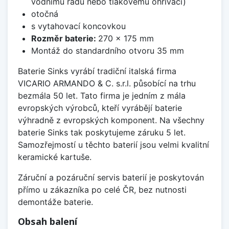
vodnímu řádu nebo tlakovému ohřívači)
otočná
s vytahovací koncovkou
Rozměr baterie:
270 x 175 mm
Montáž do standardního otvoru 35 mm
Baterie Sinks vyrábí tradiční italská firma
VICARIO ARMANDO & C. s.r.l. působící na trhu
bezmála 50 let. Tato firma je jedním z mála
evropských výrobců, kteří vyrábějí baterie
výhradně z evropských komponent. Na všechny
baterie Sinks tak poskytujeme záruku 5 let.
Samozřejmostí u těchto baterií jsou velmi kvalitní
keramické kartuše.
Záruční a pozáruční servis baterií je poskytován
přímo u zákazníka po celé ČR, bez nutnosti
demontáže baterie.
Obsah balení