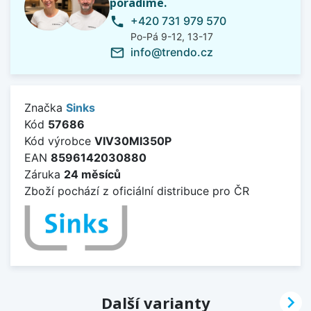
poradíme.
+420 731 979 570
phone
Po-Pá 9-12, 13-17
info@trendo.cz
mail_outline
Značka
Sinks
Kód
57686
Kód výrobce
VIV30MI350P
EAN
8596142030880
Záruka
24 měsíců
Zboží pochází z oficiální distribuce pro ČR

Další varianty