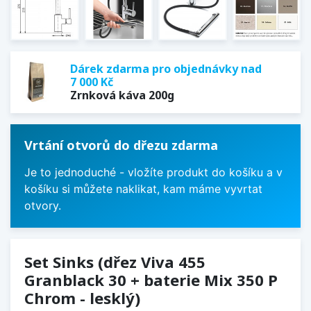
Dárek zdarma pro objednávky nad
7 000 Kč
Zrnková káva 200g
Vrtání otvorů do dřezu zdarma
Je to jednoduché - vložíte produkt do košíku a v
košíku si můžete naklikat, kam máme vyvrtat
otvory.
Set Sinks (dřez Viva 455
Granblack 30 + baterie Mix 350 P
Chrom - lesklý)