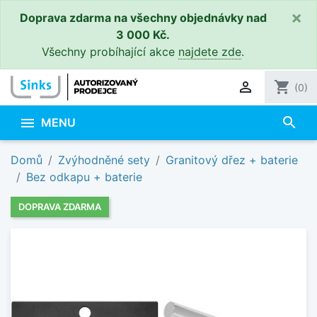
×
Doprava zdarma na všechny objednávky nad
3 000 Kč.
Všechny probíhající akce
najdete zde
.

shopping_cart
(0)
search

MENU
Domů
Zvýhodněné sety
Granitový dřez + baterie
Bez odkapu + baterie
DOPRAVA ZDARMA