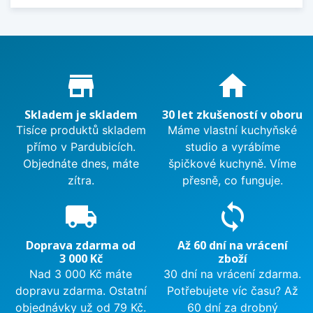
Proč nakupovat u nás?
store_mall_directory
home
Skladem je skladem
30 let zkušeností v oboru
Tisíce produktů skladem
Máme vlastní kuchyňské
přímo v Pardubicích.
studio a vyrábíme
Objednáte dnes, máte
špičkové kuchyně. Víme
zítra.
přesně, co funguje.
local_shipping
sync
Doprava zdarma od
Až 60 dní na vrácení
3 000 Kč
zboží
Nad 3 000 Kč máte
30 dní na vrácení zdarma.
dopravu zdarma. Ostatní
Potřebujete víc času? Až
objednávky už od 79 Kč.
60 dní za drobný