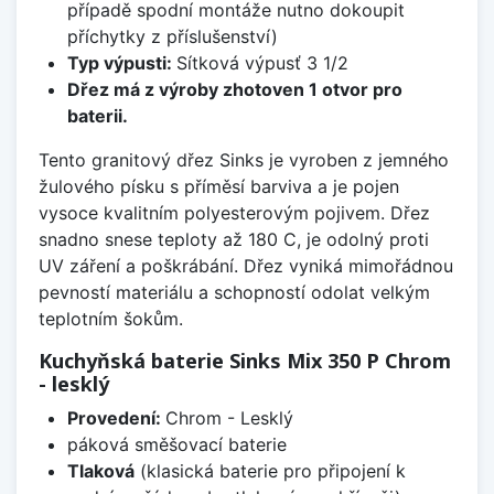
případě spodní montáže nutno dokoupit
příchytky z příslušenství)
Typ výpusti:
Sítková výpusť 3 1/2
Dřez má z výroby zhotoven 1 otvor pro
baterii.
Tento granitový dřez Sinks je vyroben z jemného
žulového písku s příměsí barviva a je pojen
vysoce kvalitním polyesterovým pojivem. Dřez
snadno snese teploty až 180 C, je odolný proti
UV záření a poškrábání. Dřez vyniká mimořádnou
pevností materiálu a schopností odolat velkým
teplotním šokům.
Kuchyňská baterie Sinks Mix 350 P Chrom
- lesklý
Provedení:
Chrom - Lesklý
páková směšovací baterie
Tlaková
(klasická baterie pro připojení k