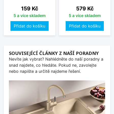
Cena
Cena
159 Kč
579 Kč
5 a více skladem
5 a více skladem
Přidat do košíku
Přidat do košíku
SOUVISEJÍCÍ ČLÁNKY Z NAŠÍ PORADNY
Nevíte jak vybrat? Nahlédněte do naší poradny a
snad najdete, co hledáte. Pokud ne, zavolejte
nebo napište a určitě najdeme řešení.