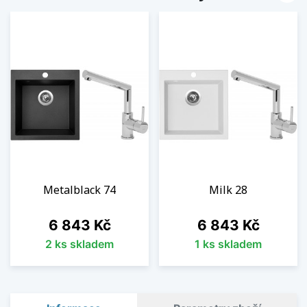
Metalblack 74
Milk 28
Cena
Cena
6 843 Kč
6 843 Kč
2 ks skladem
1 ks skladem