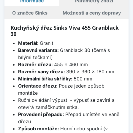
Informace
Parametry zboží
O značce Sinks
Možnosti a ceny dopravy
Kuchyňský dřez Sinks Viva 455 Granblack
30
Materiál:
Granit
Barevná varianta:
Granblack 30 (černá s
bílými tečkami)
Rozměr dřezu:
455 x 460 mm
Rozměr vany dřezu:
390 x 360 x 180 mm
Minimální šířka skříňky:
500 mm
Orientace dřezu:
Pouze jeden způsob
montáže
Ruční ovládání výpusti - výpusť se zavírá a
otevírá zamáčknutím sítka.
Provedení přepadu:
Přepad umístěn ve vaně
dřezu
Způsob montáže:
Horní nebo spodní (v