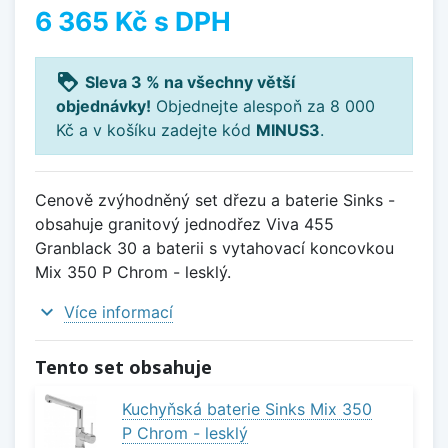
6 365 Kč
s DPH
loyalty
Sleva 3 % na všechny větší
objednávky!
Objednejte alespoň za 8 000
Kč a v košíku zadejte kód
MINUS3
.
Cenově zvýhodněný set dřezu a baterie Sinks -
obsahuje granitový jednodřez Viva 455
Granblack 30 a baterii s vytahovací koncovkou
Mix 350 P Chrom - lesklý.
expand_more
Více informací
Tento set obsahuje
Kuchyňská baterie Sinks Mix 350
P Chrom - lesklý