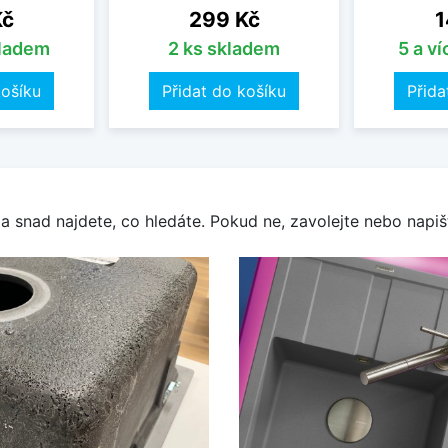
Cena
C
Kč
299 Kč
1
kladem
2 ks skladem
5 a v
košíku
Přidat do košíku
Přida
a snad najdete, co hledáte. Pokud ne, zavolejte nebo napišt