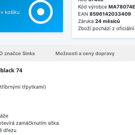
adjust
Kód výrobce
MA78074E
 v košíku
EAN
8596142033409
Záruka
24 měsíců
Zboží pochází z oficiální
O značce Sinks
Možnosti a ceny dopravy
black 74
tříbrnými třpytkami)
táže
 otevírá zamáčknutím sítka.
ě dřezu