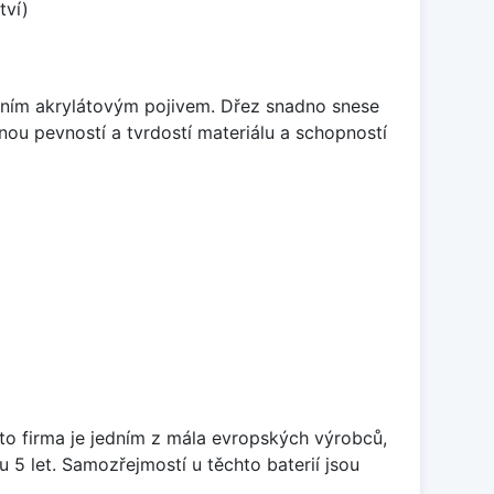
tví)
itním akrylátovým pojivem. Dřez snadno snese
nou pevností a tvrdostí materiálu a schopností
ato firma je jedním z mála evropských výrobců,
5 let. Samozřejmostí u těchto baterií jsou