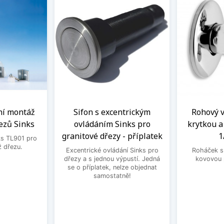
ní montáž
Sifon s excentrickým
Rohový ve
ezů Sinks
ovládáním Sinks pro
krytkou 
granitové dřezy - příplatek
1
ks TL901 pro
 dřezu.
Excentrické ovládání Sinks pro
Roháček s 
dřezy a s jednou výpustí. Jedná
kovovou 
se o příplatek, nelze objednat
samostatně!