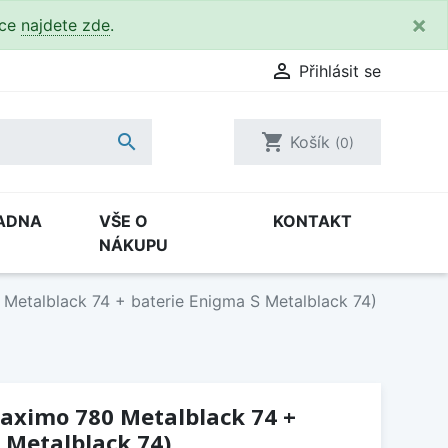
×
kce
najdete zde
.

Přihlásit se

shopping_cart
Košík
(0)
ADNA
VŠE O
KONTAKT
NÁKUPU
 Metalblack 74 + baterie Enigma S Metalblack 74)
Maximo 780 Metalblack 74 +
 Metalblack 74)