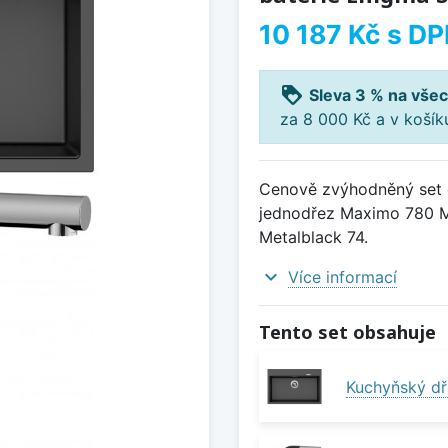
10 187 Kč
s DP
loyalty
Sleva 3 % na všec
za 8 000 Kč a v koší
Cenově zvýhodněný set d
jednodřez Maximo 780 Me
Metalblack 74.
expand_more
Více informací
Tento set obsahuje
Kuchyňský dř