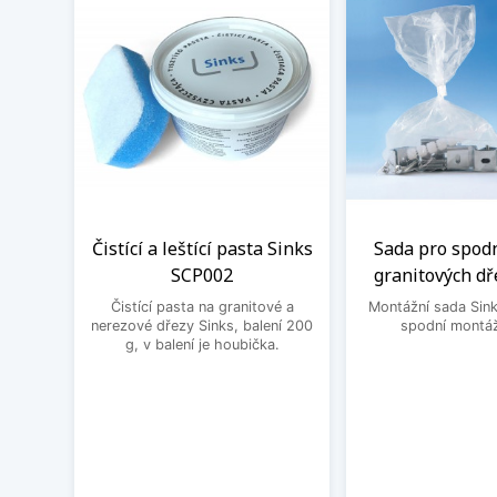
Čistící a leštící pasta Sinks
Sada pro spod
SCP002
granitových dř
Čistící pasta na granitové a
Montážní sada Sin
nerezové dřezy Sinks, balení 200
spodní montáž
g, v balení je houbička.