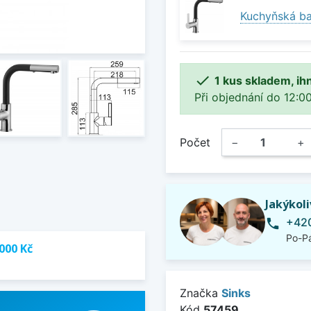
Kuchyňská ba

1 kus skladem, ih
Při objednání do 12:00
Počet
−
+
Jakýkol
+420
phone
Po-Pá
000 Kč
Značka
Sinks
Kód
57459