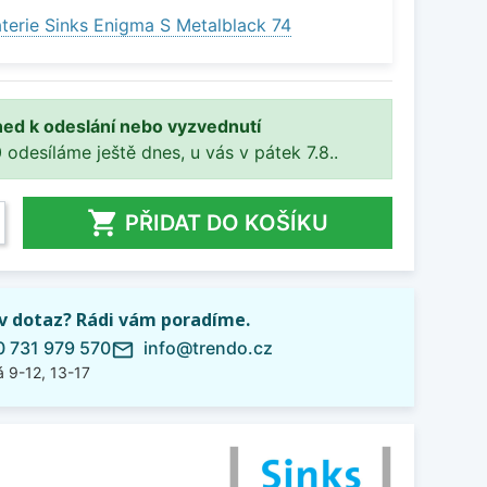
terie Sinks Enigma S Metalblack 74
ned k odeslání nebo vyzvednutí
 odesíláme ještě dnes, u vás v pátek 7.8..

PŘIDAT DO KOŠÍKU
iv dotaz? Rádi vám poradíme.
 731 979 570
info@trendo.cz
mail_outline
 9-12, 13-17