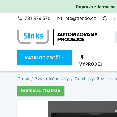
Doprava zdarma na 
731 979 570
info@trendo.cz
Po-
phone
mail_outline
access_time
flash_on
KATALOG ZBOŽÍ
VÝPRODEJ
Domů
Zvýhodněné sety
Granitový dřez + bat
DOPRAVA ZDARMA