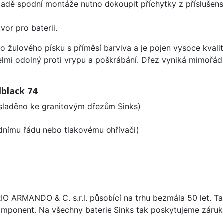
padě spodní montáže nutno dokoupit příchytky z příslušens
vor pro baterii.
o žulového písku s příměsí barviva a je pojen vysoce kval
velmi odolný proti vrypu a poškrábání. Dřez vyniká mimořád
black 74
 sladěno ke granitovým dřezům Sinks)
odnímu řádu nebo tlakovému ohřívači)
ARIO ARMANDO & C. s.r.l. působící na trhu bezmála 50 let. T
omponent. Na všechny baterie Sinks tak poskytujeme záruku 