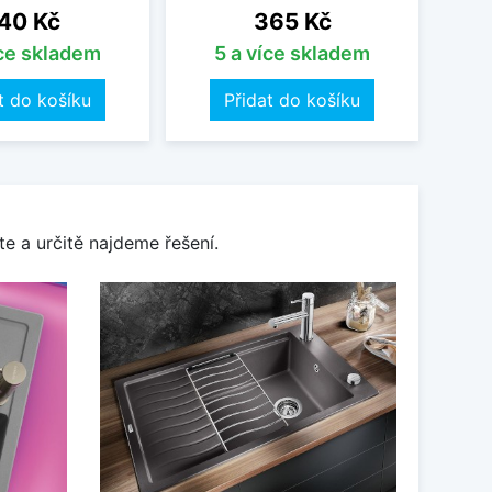
ena
Cena
40 Kč
365 Kč
íce skladem
5 a více skladem
t do košíku
Přidat do košíku
e a určitě najdeme řešení.