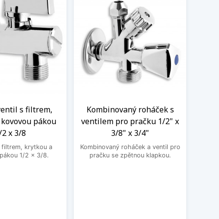
ntil s filtrem,
Kombinovaný roháček s
Nere
a kovovou pákou
ventilem pro pračku 1/2" x
M
/2 x 3/8
3/8" x 3/4"
Nere
jedno
filtrem, krytkou a
Kombinovaný roháček a ventil pro
druhé
pákou 1/2 x 3/8.
pračku se zpětnou klapkou.