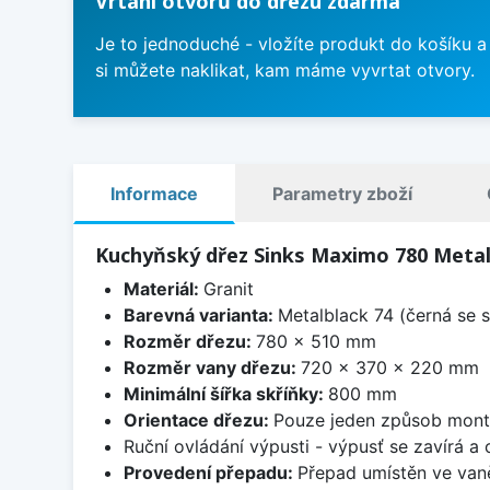
Vrtání otvorů do dřezu zdarma
Je to jednoduché - vložíte produkt do košíku a
si můžete naklikat, kam máme vyvrtat otvory.
Informace
Parametry zboží
Kuchyňský dřez Sinks Maximo 780 Metal
Materiál:
Granit
Barevná varianta:
Metalblack 74 (černá se s
Rozměr dřezu:
780 x 510 mm
Rozměr vany dřezu:
720 x 370 x 220 mm
Minimální šířka skříňky:
800 mm
Orientace dřezu:
Pouze jeden způsob mon
Ruční ovládání výpusti - výpusť se zavírá a
Provedení přepadu:
Přepad umístěn ve van