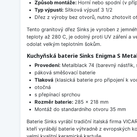
Způsob montáže:
Horní nebo spodní (v pří
Typ výpusti:
Sítková výpusť 3 1/2
Dřez z výroby bez otvorů, nutno zhotovit ot
Tento granitový dřez Sinks je vyroben z jemnéh
teploty až 280 C, je odolný proti UV záření a 
odolat velkým teplotním šokům.
Kuchyňská baterie Sinks Enigma S Metal
Provedení:
Metalblack 74 (barevný nástřik,
páková směšovací baterie
Tlaková
(klasická baterie pro připojení k v
otočná
s přepínací sprchou
Rozměr baterie:
285 x 218 mm
Montáž do standardního otvoru 35 mm
Baterie Sinks vyrábí tradiční italská firma VIC
kteří vyrábějí baterie výhradně z evropských k
velmi kvalitní keramické kartuše.