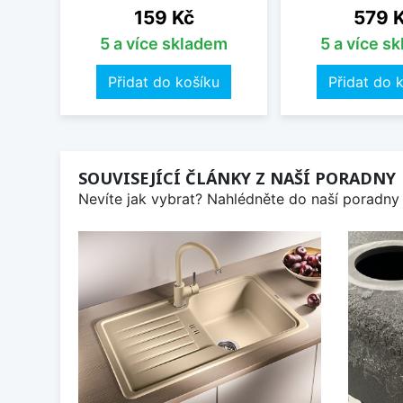
Cena
Cena
159 Kč
579 
5 a více skladem
5 a více s
Přidat do košíku
Přidat do 
SOUVISEJÍCÍ ČLÁNKY Z NAŠÍ PORADNY
Nevíte jak vybrat? Nahlédněte do naší poradny 