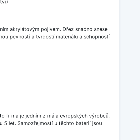
tví)
itním akrylátovým pojivem. Dřez snadno snese
nou pevností a tvrdostí materiálu a schopností
ato firma je jedním z mála evropských výrobců,
5 let. Samozřejmostí u těchto baterií jsou