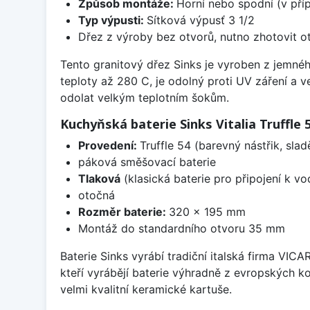
Způsob montáže:
Horní nebo spodní (v pří
Typ výpusti:
Sítková výpusť 3 1/2
Dřez z výroby bez otvorů, nutno zhotovit ot
Tento granitový dřez Sinks je vyroben z jemnéh
teploty až 280 C, je odolný proti UV záření a 
odolat velkým teplotním šokům.
Kuchyňská baterie Sinks Vitalia Truffle 
Provedení:
Truffle 54 (barevný nástřik, sl
páková směšovací baterie
Tlaková
(klasická baterie pro připojení k v
otočná
Rozměr baterie:
320 x 195 mm
Montáž do standardního otvoru 35 mm
Baterie Sinks vyrábí tradiční italská firma VIC
kteří vyrábějí baterie výhradně z evropských k
velmi kvalitní keramické kartuše.