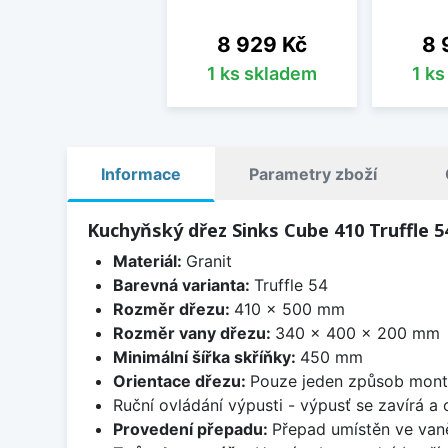
Cena
Ce
8 929 Kč
8 
1 ks skladem
1 k
Informace
Parametry zboží
Kuchyňský dřez Sinks Cube 410 Truffle 5
Materiál:
Granit
Barevná varianta:
Truffle 54
Rozměr dřezu:
410 x 500 mm
Rozměr vany dřezu:
340 x 400 x 200 mm
Minimální šířka skříňky:
450 mm
Orientace dřezu:
Pouze jeden způsob mon
Ruční ovládání výpusti - výpusť se zavírá a
Provedení přepadu:
Přepad umístěn ve van