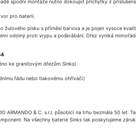
padě spodní montáže nutno dokoupit příchytky z příslušens
vor pro baterii.
o žulového písku s příměsí barviva a je pojen vysoce kval
velmi odolný proti vrypu a poškrábání. Dřez vyniká mimořád
54
aděno ke granitovým dřezům Sinks)
odnímu řádu nebo tlakovému ohřívači)
ARIO ARMANDO & C. s.r.l. působící na trhu bezmála 50 let. T
omponent. Na všechny baterie Sinks tak poskytujeme záruku 