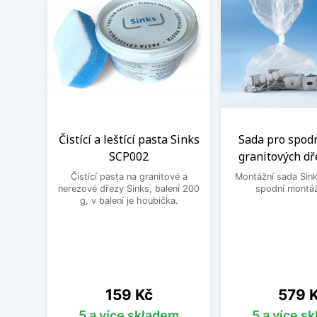
Čistící a leštící pasta Sinks
Sada pro spod
SCP002
granitových dř
Čistící pasta na granitové a
Montážní sada Sin
nerezové dřezy Sinks, balení 200
spodní montáž
g, v balení je houbička.
Cena
Cena
159 Kč
579 
5 a více skladem
5 a více s