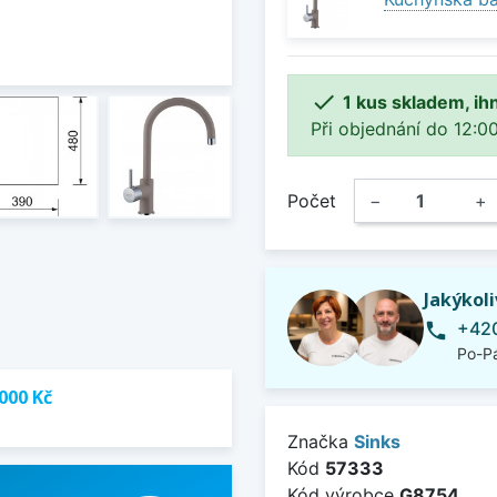

1 kus skladem, ih
Při objednání do 12:00
Počet
−
+
Jakýkol
+420
phone
Po-Pá
000 Kč
Značka
Sinks
Kód
57333
Kód výrobce
G8754