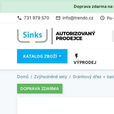
Doprava zdarma na 
731 979 570
info@trendo.cz
Po-
phone
mail_outline
access_time
flash_on
KATALOG ZBOŽÍ
VÝPRODEJ
Domů
Zvýhodněné sety
Granitový dřez + bat
DOPRAVA ZDARMA