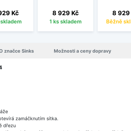
na
Cena
Cena
929 Kč
8 929 Kč
8 929
s skladem
1 ks skladem
Běžně sk
O značce Sinks
Možnosti a ceny dopravy
4
táže
 otevírá zamáčknutím sítka.
ě dřezu