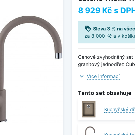
8 929 Kč
s DP
loyalty
Sleva 3 % na všec
za 8 000 Kč a v koší
Cenově zvýhodněný set d
granitový jednodřez Cube 
expand_more
Více informací
Tento set obsahuje
Kuchyňský dř
Kuchyňská bat