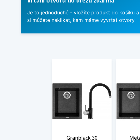
Vrtání otvorů do dřezu zdarma
Je to jednoduché - vložíte produkt do košíku a
si můžete naklikat, kam máme vyvrtat otvory.
Granblack 30
Meta