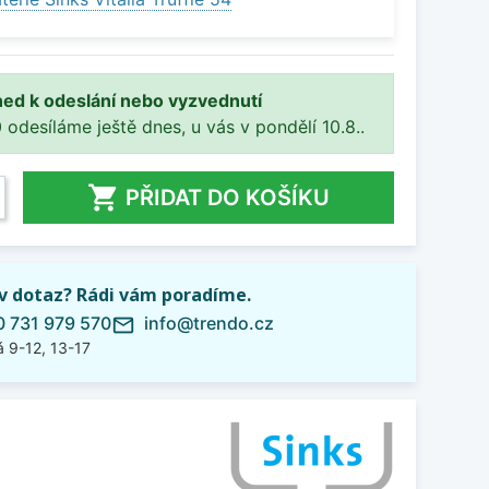
ned k odeslání nebo vyzvednutí
 odesíláme ještě dnes, u vás v pondělí 10.8..

PŘIDAT DO KOŠÍKU
iv dotaz? Rádi vám poradíme.
 731 979 570
info@trendo.cz
mail_outline
 9-12, 13-17