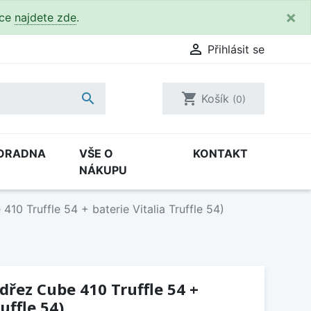
×
kce
najdete zde
.

Přihlásit se

shopping_cart
Košík
(0)
ORADNA
VŠE O
KONTAKT
NÁKUPU
10 Truffle 54 + baterie Vitalia Truffle 54)
dřez Cube 410 Truffle 54 +
uffle 54)