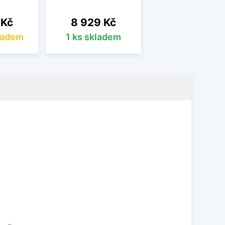
Cena
 Kč
8 929 Kč
ladem
1 ks skladem