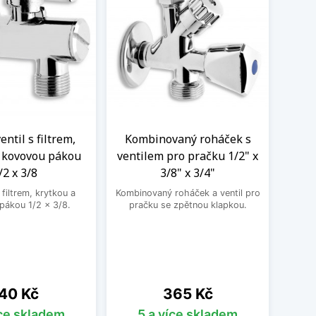
ntil s filtrem,
Kombinovaný roháček s
Nere
a kovovou pákou
ventilem pro pračku 1/2" x
M
/2 x 3/8
3/8" x 3/4"
Nere
jedno
filtrem, krytkou a
Kombinovaný roháček a ventil pro
druhé
pákou 1/2 x 3/8.
pračku se zpětnou klapkou.
ena
Cena
40 Kč
365 Kč
íce skladem
5 a více skladem