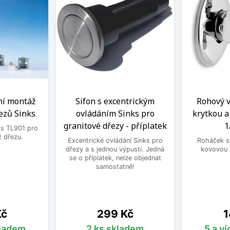
ní montáž
Sifon s excentrickým
Rohový ve
ezů Sinks
ovládáním Sinks pro
krytkou 
granitové dřezy - příplatek
1
ks TL901 pro
 dřezu.
Excentrické ovládání Sinks pro
Roháček s 
dřezy a s jednou výpustí. Jedná
kovovou 
se o příplatek, nelze objednat
samostatně!
Cena
C
Kč
299 Kč
1
kladem
2 ks skladem
5 a v