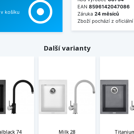
adjust
EAN
8596142047086
 v košíku
Záruka
24 měsíců
Zboží pochází z oficiální
Další varianty
lblack 74
Milk 28
Titaniu