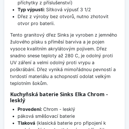
příchytky z příslušenství)
Typ výpusti:
Sítková výpusť 3 1/2
Dřez z výroby bez otvorů, nutno zhotovit
otvor pro baterii.
Tento granitový dřez Sinks je vyroben z jemného
žulového písku s příměsí barviva a je pojen
vysoce kvalitním akrylátovým pojivem. Dřez
snadno snese teploty až 280 C, je odolný proti
UV záření a velmi odolný proti vrypu a
poškrábání. Dřez vyniká mimořádnou pevností a
tvrdostí materiálu a schopností odolat velkým
teplotním šokům.
Kuchyňská baterie Sinks Elka Chrom -
lesklý
Provedení:
Chrom - lesklý
páková směšovací baterie
Tlaková
(klasická baterie pro připojení k