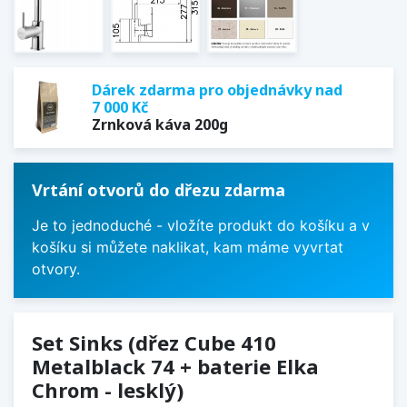
Dárek zdarma pro objednávky nad
7 000 Kč
Zrnková káva 200g
Vrtání otvorů do dřezu zdarma
Je to jednoduché - vložíte produkt do košíku a v
košíku si můžete naklikat, kam máme vyvrtat
otvory.
Set Sinks (dřez Cube 410
Metalblack 74 + baterie Elka
Chrom - lesklý)