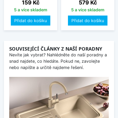
Cena
Cena
159 Kč
579 Kč
5 a více skladem
5 a více skladem
Přidat do košíku
Přidat do košíku
SOUVISEJÍCÍ ČLÁNKY Z NAŠÍ PORADNY
Nevíte jak vybrat? Nahlédněte do naší poradny a
snad najdete, co hledáte. Pokud ne, zavolejte
nebo napište a určitě najdeme řešení.