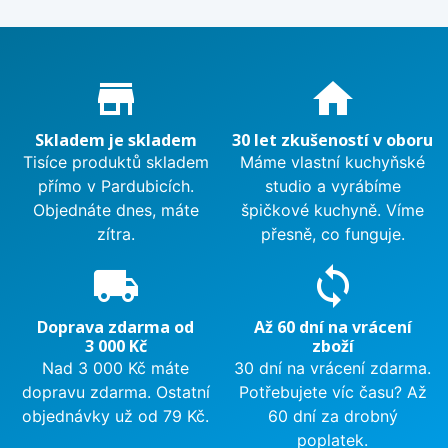
Proč nakupovat u nás?
store_mall_directory
home
Skladem je skladem
30 let zkušeností v oboru
Tisíce produktů skladem
Máme vlastní kuchyňské
přímo v Pardubicích.
studio a vyrábíme
Objednáte dnes, máte
špičkové kuchyně. Víme
zítra.
přesně, co funguje.
local_shipping
sync
Doprava zdarma od
Až 60 dní na vrácení
3 000 Kč
zboží
Nad 3 000 Kč máte
30 dní na vrácení zdarma.
dopravu zdarma. Ostatní
Potřebujete víc času? Až
objednávky už od 79 Kč.
60 dní za drobný
poplatek.