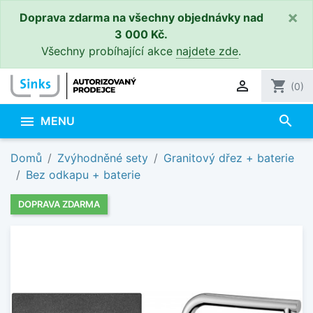
×
Doprava zdarma na všechny objednávky nad
3 000 Kč.
Všechny probíhající akce
najdete zde
.

shopping_cart
(0)
search

MENU
Domů
Zvýhodněné sety
Granitový dřez + baterie
Bez odkapu + baterie
DOPRAVA ZDARMA