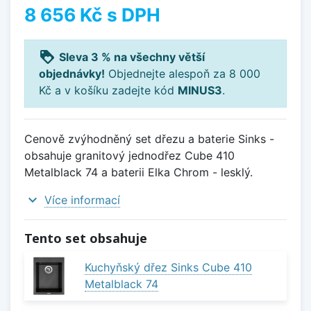
8 656 Kč
s DPH
loyalty
Sleva 3 % na všechny větší
objednávky!
Objednejte alespoň za 8 000
Kč a v košíku zadejte kód
MINUS3
.
Cenově zvýhodněný set dřezu a baterie Sinks -
obsahuje granitový jednodřez Cube 410
Metalblack 74 a baterii Elka Chrom - lesklý.
expand_more
Více informací
Tento set obsahuje
Kuchyňský dřez Sinks Cube 410
Metalblack 74