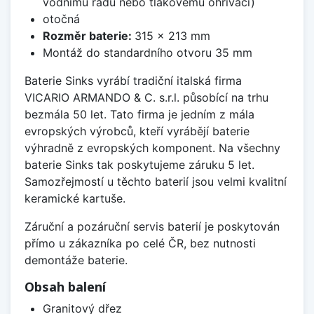
vodnímu řádu nebo tlakovému ohřívači)
otočná
Rozměr baterie:
315 x 213 mm
Montáž do standardního otvoru 35 mm
Baterie Sinks vyrábí tradiční italská firma
VICARIO ARMANDO & C. s.r.l. působící na trhu
bezmála 50 let. Tato firma je jedním z mála
evropských výrobců, kteří vyrábějí baterie
výhradně z evropských komponent. Na všechny
baterie Sinks tak poskytujeme záruku 5 let.
Samozřejmostí u těchto baterií jsou velmi kvalitní
keramické kartuše.
Záruční a pozáruční servis baterií je poskytován
přímo u zákazníka po celé ČR, bez nutnosti
demontáže baterie.
Obsah balení
Granitový dřez