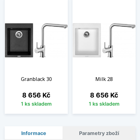
Granblack 30
Milk 28
Cena
Cena
8 656 Kč
8 656 Kč
1 ks skladem
1 ks skladem
Informace
Parametry zboží