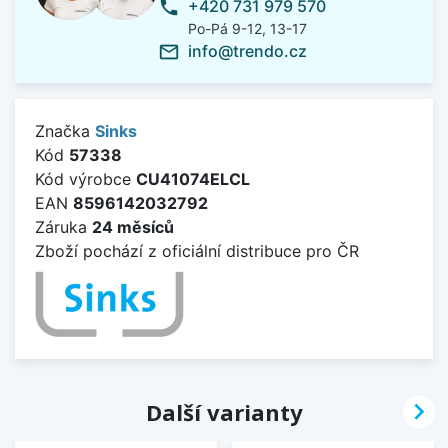
+420 731 979 570
phone
Po-Pá 9-12, 13-17
info@trendo.cz
mail_outline
Značka
Sinks
Kód
57338
Kód výrobce
CU41074ELCL
EAN
8596142032792
Záruka
24 měsíců
Zboží pochází z oficiální distribuce pro ČR

Další varianty