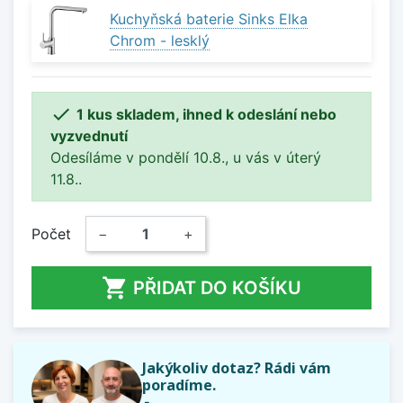
Kuchyňská baterie Sinks Elka
Chrom - lesklý

1 kus skladem, ihned k odeslání nebo
vyzvednutí
Odesíláme v pondělí 10.8., u vás v úterý
11.8..
Počet
−
+

PŘIDAT DO KOŠÍKU
Jakýkoliv dotaz? Rádi vám
poradíme.