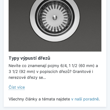
Typy výpustí dřezů
Nevíte co znamenají pojmy 6/4, 1 1/2 (60 mm) a
3 1/2 (92 mm) v popiscích dřezů? Granitové i
nerezové dřezy se...
Číst více
Všechny články a témata najdete
v naší poradně
.