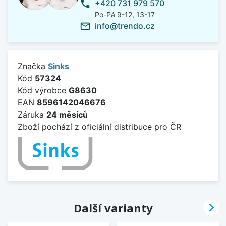
+420 731 979 570
phone
Po-Pá 9-12, 13-17
info@trendo.cz
mail_outline
Značka
Sinks
Kód
57324
Kód výrobce
G8630
EAN
8596142046676
Záruka
24 měsíců
Zboží pochází z oficiální distribuce pro ČR

Další varianty