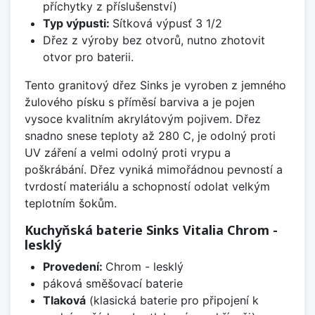
příchytky z příslušenství)
Typ výpusti:
Sítková výpusť 3 1/2
Dřez z výroby bez otvorů, nutno zhotovit
otvor pro baterii.
Tento granitový dřez Sinks je vyroben z jemného
žulového písku s příměsí barviva a je pojen
vysoce kvalitním akrylátovým pojivem. Dřez
snadno snese teploty až 280 C, je odolný proti
UV záření a velmi odolný proti vrypu a
poškrábání. Dřez vyniká mimořádnou pevností a
tvrdostí materiálu a schopností odolat velkým
teplotním šokům.
Kuchyňská baterie Sinks Vitalia Chrom -
lesklý
Provedení:
Chrom - lesklý
páková směšovací baterie
Tlaková
(klasická baterie pro připojení k