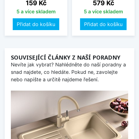
Cena
Cena
159 Kč
579 Kč
5 a více skladem
5 a více skladem
Přidat do košíku
Přidat do košíku
SOUVISEJÍCÍ ČLÁNKY Z NAŠÍ PORADNY
Nevíte jak vybrat? Nahlédněte do naší poradny a
snad najdete, co hledáte. Pokud ne, zavolejte
nebo napište a určitě najdeme řešení.