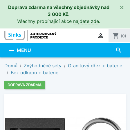
×
Doprava zdarma na všechny objednávky nad
3 000 Kč.
Všechny probíhající akce
najdete zde
.

shopping_cart
(0)
search

MENU
Domů
Zvýhodněné sety
Granitový dřez + baterie
Bez odkapu + baterie
DOPRAVA ZDARMA