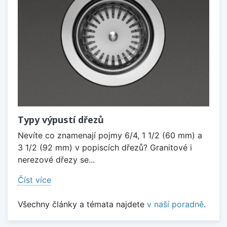
Typy výpustí dřezů
Nevíte co znamenají pojmy 6/4, 1 1/2 (60 mm) a
3 1/2 (92 mm) v popiscích dřezů? Granitové i
nerezové dřezy se...
Číst více
Všechny články a témata najdete
v naší poradně
.