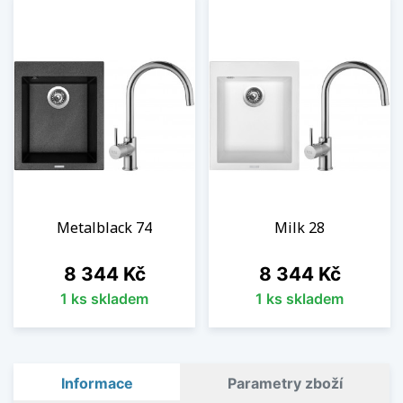
Metalblack 74
Milk 28
Cena
Cena
8 344 Kč
8 344 Kč
1 ks skladem
1 ks skladem
Informace
Parametry zboží