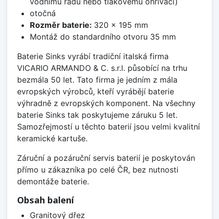
vodnímu řádu nebo tlakovému ohřívači)
otočná
Rozměr baterie:
320 x 195 mm
Montáž do standardního otvoru 35 mm
Baterie Sinks vyrábí tradiční italská firma
VICARIO ARMANDO & C. s.r.l. působící na trhu
bezmála 50 let. Tato firma je jedním z mála
evropských výrobců, kteří vyrábějí baterie
výhradně z evropských komponent. Na všechny
baterie Sinks tak poskytujeme záruku 5 let.
Samozřejmostí u těchto baterií jsou velmi kvalitní
keramické kartuše.
Záruční a pozáruční servis baterií je poskytován
přímo u zákazníka po celé ČR, bez nutnosti
demontáže baterie.
Obsah balení
Granitový dřez