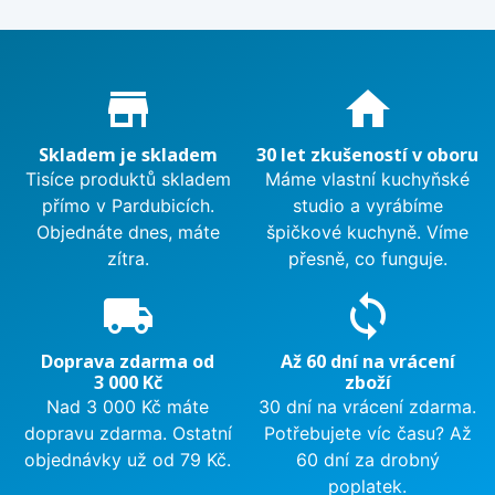
Proč nakupovat u nás?
store_mall_directory
home
Skladem je skladem
30 let zkušeností v oboru
Tisíce produktů skladem
Máme vlastní kuchyňské
přímo v Pardubicích.
studio a vyrábíme
Objednáte dnes, máte
špičkové kuchyně. Víme
zítra.
přesně, co funguje.
local_shipping
sync
Doprava zdarma od
Až 60 dní na vrácení
3 000 Kč
zboží
Nad 3 000 Kč máte
30 dní na vrácení zdarma.
dopravu zdarma. Ostatní
Potřebujete víc času? Až
objednávky už od 79 Kč.
60 dní za drobný
poplatek.