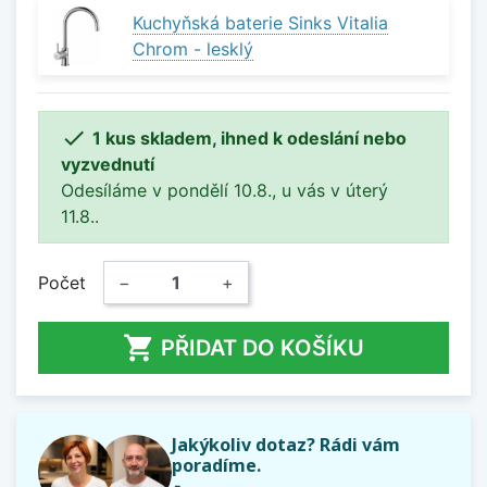
Kuchyňská baterie Sinks Vitalia
Chrom - lesklý

1 kus skladem, ihned k odeslání nebo
vyzvednutí
Odesíláme v pondělí 10.8., u vás v úterý
11.8..
Počet
−
+

PŘIDAT DO KOŠÍKU
Jakýkoliv dotaz? Rádi vám
poradíme.