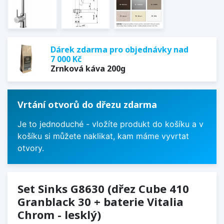
Dárek zdarma pro objednávky nad
7 000 Kč
Zrnková káva 200g
Vrtání otvorů do dřezu zdarma
Je to jednoduché - vložíte produkt do košíku a v
košíku si můžete naklikat, kam máme vyvrtat
otvory.
Set Sinks G8630 (dřez Cube 410
Granblack 30 + baterie Vitalia
Chrom - lesklý)