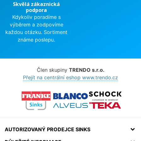
Skvělá zákaznická
podpora
Kdykoliv poradíme s
výběrem a zodpovíme
každou otázku. Sortiment
známe poslepu.
Člen skupiny
TRENDO s.r.o.
Přejít na centrální eshop www.trendo.cz
AUTORIZOVANÝ PRODEJCE SINKS