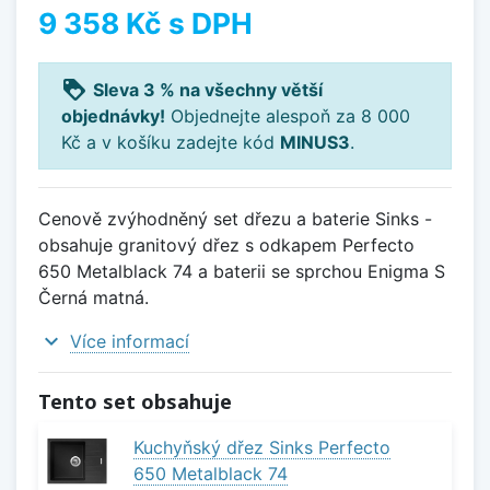
9 358 Kč
s DPH
loyalty
Sleva 3 % na všechny větší
objednávky!
Objednejte alespoň za 8 000
Kč a v košíku zadejte kód
MINUS3
.
Cenově zvýhodněný set dřezu a baterie Sinks -
obsahuje granitový dřez s odkapem Perfecto
650 Metalblack 74 a baterii se sprchou Enigma S
Černá matná.
expand_more
Více informací
Tento set obsahuje
Kuchyňský dřez Sinks Perfecto
650 Metalblack 74