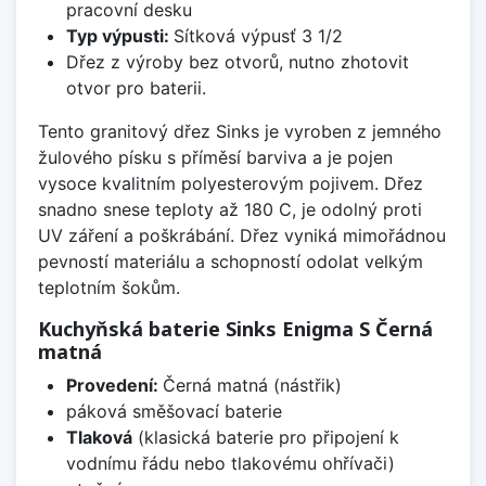
pracovní desku
Typ výpusti:
Sítková výpusť 3 1/2
Dřez z výroby bez otvorů, nutno zhotovit
otvor pro baterii.
Tento granitový dřez Sinks je vyroben z jemného
žulového písku s příměsí barviva a je pojen
vysoce kvalitním polyesterovým pojivem. Dřez
snadno snese teploty až 180 C, je odolný proti
UV záření a poškrábání. Dřez vyniká mimořádnou
pevností materiálu a schopností odolat velkým
teplotním šokům.
Kuchyňská baterie Sinks Enigma S Černá
matná
Provedení:
Černá matná (nástřik)
páková směšovací baterie
Tlaková
(klasická baterie pro připojení k
vodnímu řádu nebo tlakovému ohřívači)