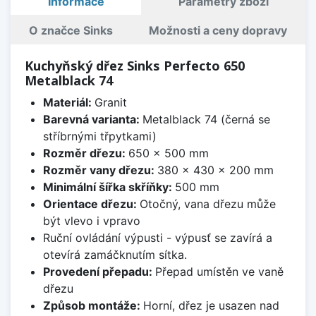
Informace
Parametry zboží
O značce Sinks
Možnosti a ceny dopravy
Kuchyňský dřez Sinks Perfecto 650
Metalblack 74
Materiál:
Granit
Barevná varianta:
Metalblack 74 (černá se
stříbrnými třpytkami)
Rozměr dřezu:
650 x 500 mm
Rozměr vany dřezu:
380 x 430 x 200 mm
Minimální šířka skříňky:
500 mm
Orientace dřezu:
Otočný, vana dřezu může
být vlevo i vpravo
Ruční ovládání výpusti - výpusť se zavírá a
otevírá zamáčknutím sítka.
Provedení přepadu:
Přepad umístěn ve vaně
dřezu
Způsob montáže:
Horní, dřez je usazen nad