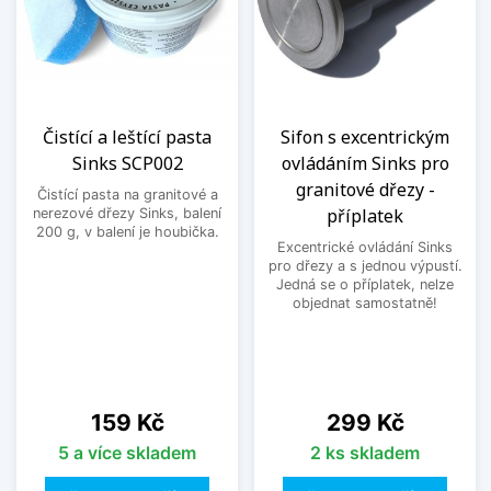
Čistící a leštící pasta
Sifon s excentrickým
Sinks SCP002
ovládáním Sinks pro
granitové dřezy -
Čistící pasta na granitové a
příplatek
nerezové dřezy Sinks, balení
200 g, v balení je houbička.
Excentrické ovládání Sinks
pro dřezy a s jednou výpustí.
Jedná se o příplatek, nelze
objednat samostatně!
Cena
Cena
159 Kč
299 Kč
5 a více skladem
2 ks skladem