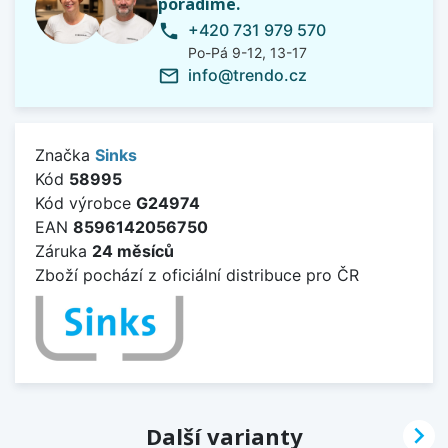
poradíme.
+420 731 979 570
phone
Po-Pá 9-12, 13-17
info@trendo.cz
mail_outline
Značka
Sinks
Kód
58995
Kód výrobce
G24974
EAN
8596142056750
Záruka
24 měsíců
Zboží pochází z oficiální distribuce pro ČR

Další varianty