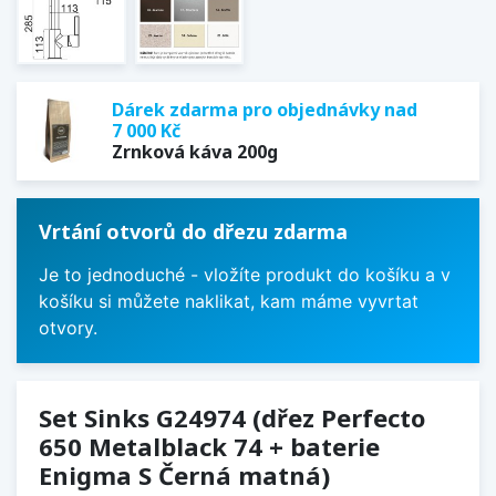
Dárek zdarma pro objednávky nad
7 000 Kč
Zrnková káva 200g
Vrtání otvorů do dřezu zdarma
Je to jednoduché - vložíte produkt do košíku a v
košíku si můžete naklikat, kam máme vyvrtat
otvory.
Set Sinks G24974 (dřez Perfecto
650 Metalblack 74 + baterie
Enigma S Černá matná)