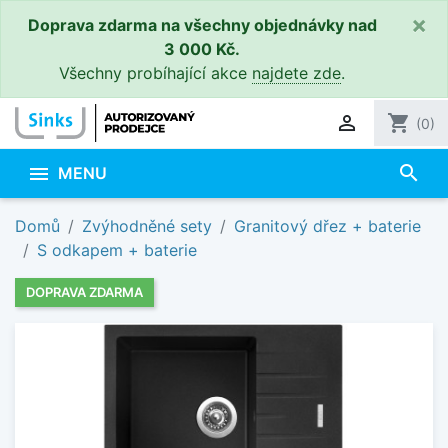
×
Doprava zdarma na všechny objednávky nad
3 000 Kč.
Všechny probíhající akce
najdete zde
.

shopping_cart
(0)
search

MENU
Domů
Zvýhodněné sety
Granitový dřez + baterie
S odkapem + baterie
DOPRAVA ZDARMA