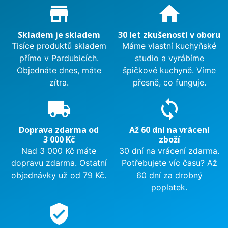
Proč nakupovat u nás?
store_mall_directory
home
Skladem je skladem
30 let zkušeností v oboru
Tisíce produktů skladem
Máme vlastní kuchyňské
přímo v Pardubicích.
studio a vyrábíme
Objednáte dnes, máte
špičkové kuchyně. Víme
zítra.
přesně, co funguje.
local_shipping
sync
Doprava zdarma od
Až 60 dní na vrácení
3 000 Kč
zboží
Nad 3 000 Kč máte
30 dní na vrácení zdarma.
dopravu zdarma. Ostatní
Potřebujete víc času? Až
objednávky už od 79 Kč.
60 dní za drobný
poplatek.
verified_user