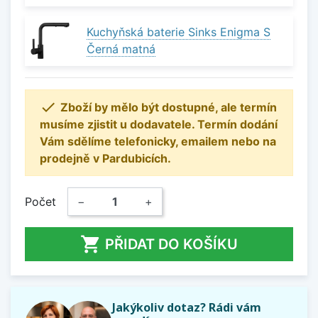
Kuchyňská baterie Sinks Enigma S
Černá matná

Zboží by mělo být dostupné, ale termín
musíme zjistit u dodavatele. Termín dodání
Vám sdělíme telefonicky, emailem nebo na
prodejně v Pardubicích.
Počet
−
+

PŘIDAT DO KOŠÍKU
Jakýkoliv dotaz? Rádi vám