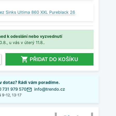
ez Sinks Ultima 860 XXL Pureblack 26
ned k odeslání nebo vyzvednutí
8., u vás v úterý 11.8..

PŘIDAT DO KOŠÍKU
iv dotaz? Rádi vám poradíme.
 731 979 570
info@trendo.cz
mail_outline
 9-12, 13-17