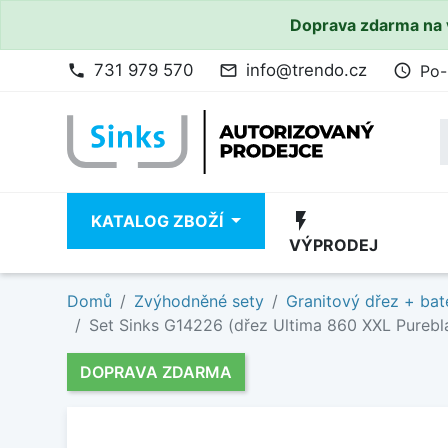
Doprava zdarma na 
731 979 570
info@trendo.cz
Po-
phone
mail_outline
access_time
flash_on
KATALOG ZBOŽÍ
VÝPRODEJ
Domů
Zvýhodněné sety
Granitový dřez + bat
Set Sinks G14226 (dřez Ultima 860 XXL Pureblac
DOPRAVA ZDARMA