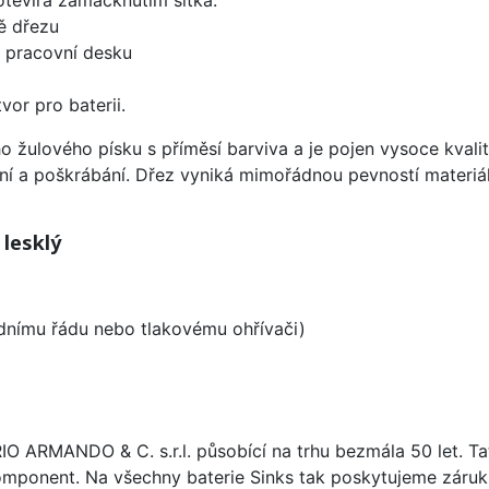
ě dřezu
d pracovní desku
vor pro baterii.
ho žulového písku s příměsí barviva a je pojen vysoce kva
ení a poškrábání. Dřez vyniká mimořádnou pevností materiá
 lesklý
odnímu řádu nebo tlakovému ohřívači)
ARIO ARMANDO & C. s.r.l. působící na trhu bezmála 50 let. T
omponent. Na všechny baterie Sinks tak poskytujeme záruku 