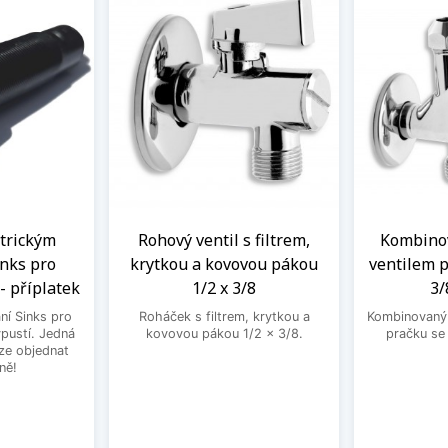
ntrickým
Rohový ventil s filtrem,
Kombinov
nks pro
krytkou a kovovou pákou
ventilem p
- příplatek
1/2 x 3/8
3/
ní Sinks pro
Roháček s filtrem, krytkou a
Kombinovaný 
ýpustí. Jedná
kovovou pákou 1/2 x 3/8.
pračku se
lze objednat
ně!