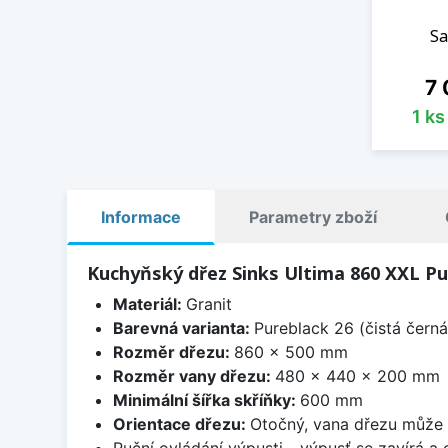
Sa
Ce
7 
1 k
Informace
Parametry zboží
Kuchyňský dřez Sinks Ultima 860 XXL Pu
Materiál:
Granit
Barevná varianta:
Pureblack 26 (čistá černá
Rozměr dřezu:
860 x 500 mm
Rozměr vany dřezu:
480 x 440 x 200 mm
Minimální šířka skříňky:
600 mm
Orientace dřezu:
Otočný, vana dřezu může 
Ruční ovládání výpusti - výpusť se zavírá a