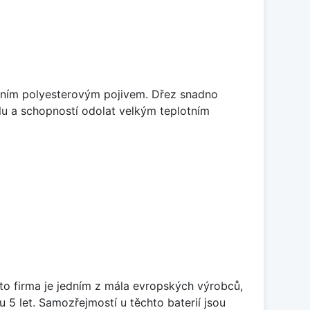
litním polyesterovým pojivem. Dřez snadno
lu a schopností odolat velkým teplotním
ato firma je jedním z mála evropských výrobců,
5 let. Samozřejmostí u těchto baterií jsou