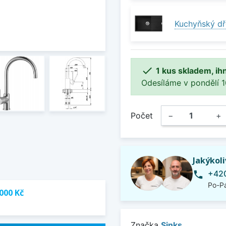
Kuchyňský dř

1 kus skladem, ih
Odesíláme v pondělí 10.
Počet
−
+
Jakýkol
+420
phone
Po-Pá
000 Kč
Značka
Sinks