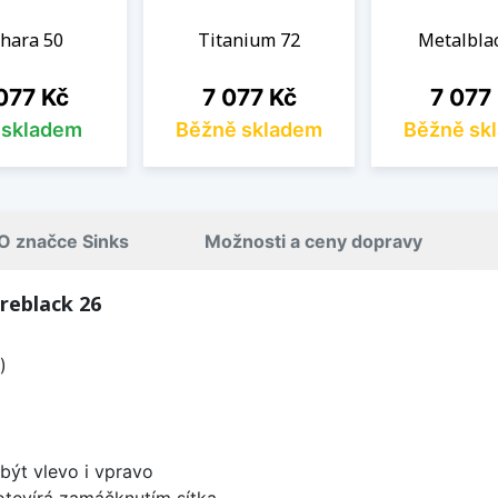
hara 50
Titanium 72
Metalbla
na
Cena
Cena
077 Kč
7 077 Kč
7 077
s skladem
Běžně skladem
Běžně sk
O značce Sinks
Možnosti a ceny dopravy
reblack 26
)
být vlevo i vpravo
 otevírá zamáčknutím sítka.