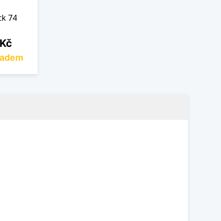
ck 74
 Kč
ladem