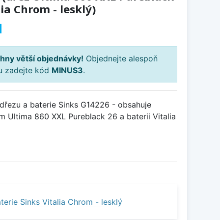
lia Chrom - lesklý)
H
hny větší objednávky!
Objednejte alespoň
ku zadejte kód
MINUS3
.
řezu a baterie Sinks G14226 - obsahuje
 Ultima 860 XXL Pureblack 26 a baterii Vitalia
erie Sinks Vitalia Chrom - lesklý