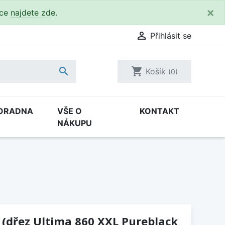
×
kce
najdete zde
.

Přihlásit se

shopping_cart
Košík
(0)
ORADNA
VŠE O
KONTAKT
NÁKUPU
 (dřez Ultima 860 XXL Pureblack