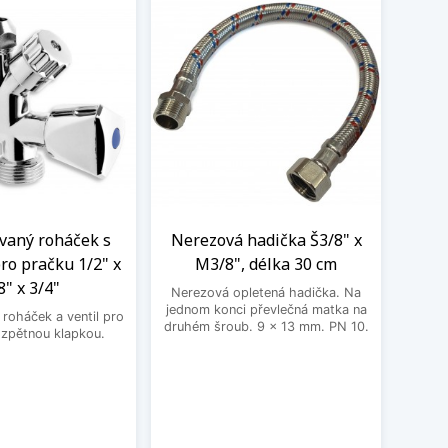
aný roháček s
Nerezová hadička Š3/8" x
BE
ro pračku 1/2" x
M3/8", délka 30 cm
3
8" x 3/4"
Nerezová opletená hadička. Na
BEK
jednom konci převlečná matka na
roháček a ventil pro
druhém šroub. 9 x 13 mm. PN 10.
 zpětnou klapkou.