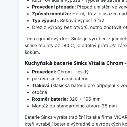
Provedení přepadu:
Přepad umístěn ve van
Způsob montáže:
Horní, dřez je usazen na
Typ výpusti:
Sítková výpusť 3 1/2
Dřez z výroby bez otvorů, nutno zhotovit ot
Tento granitový dřez Sinks je vyroben z jemné
snese teploty až 180 C, je odolný proti UV zář
šokům.
Kuchyňská baterie Sinks Vitalia Chrom -
Provedení:
Chrom - lesklý
páková směšovací baterie
Tlaková
(klasická baterie pro připojení k v
otočná
Rozměr baterie:
320 x 195 mm
Montáž do standardního otvoru 35 mm
Baterie Sinks vyrábí tradiční italská firma VIC
kteří vyrábějí baterie výhradně z evropských k