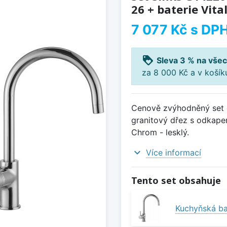
26 + baterie Vita
7 077 Kč
s DP
loyalty
Sleva 3 % na všec
za 8 000 Kč a v koší
Cenově zvýhodněný set d
granitový dřez s odkapem
Chrom - lesklý.
expand_more
Více informací
Tento set obsahuje
Kuchyňská bat