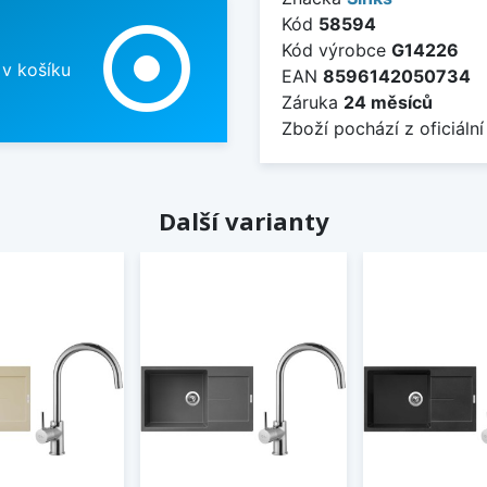
Kód
58594
adjust
Kód výrobce
G14226
 v košíku
EAN
8596142050734
Záruka
24 měsíců
Zboží pochází z oficiální
Další varianty