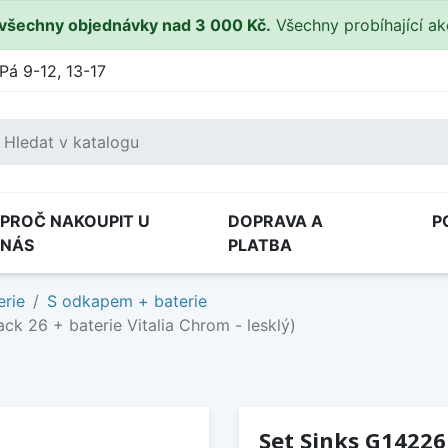
všechny objednávky nad 3 000 Kč.
Všechny probíhající a
Pá 9-12, 13-17
PROČ NAKOUPIT U
DOPRAVA A
P
NÁS
PLATBA
erie
S odkapem + baterie
k 26 + baterie Vitalia Chrom - lesklý)
Set Sinks G14226