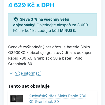
4 629 Kč
s DPH
loyalty
Sleva 3 % na všechny větší
objednávky!
Objednejte alespoň za 8 000
Kč a v košíku zadejte kód
MINUS3
.
Cenově zvýhodněný set dřezu a baterie Sinks
G3930XC - obsahuje granitový dřez s odkapem
Rapid 780 XC Granblack 30 a baterii Polo
Granblack 30.
expand_more
Více informací
Tento set obsahuje
Kuchyňský dřez Sinks Rapid 780
XC Granblack 30