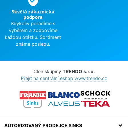
Skvělá zákaznická
podpora
Kdykoliv poradíme s
výběrem a zodpovíme
každou otázku. Sortiment
známe poslepu.
Člen skupiny
TRENDO s.r.o.
Přejít na centrální eshop www.trendo.cz
AUTORIZOVANÝ PRODEJCE SINKS