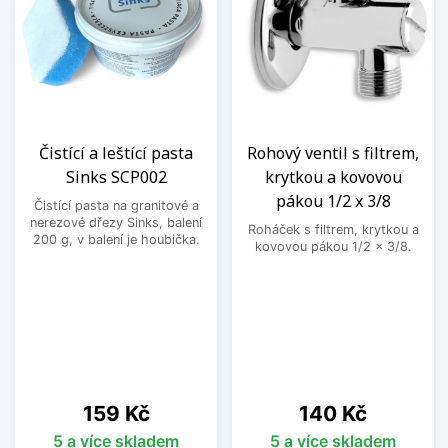
Čistící a leštící pasta
Rohový ventil s filtrem,
Sinks SCP002
krytkou a kovovou
pákou 1/2 x 3/8
Čistící pasta na granitové a
nerezové dřezy Sinks, balení
Roháček s filtrem, krytkou a
200 g, v balení je houbička.
kovovou pákou 1/2 x 3/8.
Cena
Cena
159 Kč
140 Kč
5 a více skladem
5 a více skladem