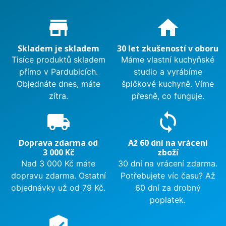
Proč nakupovat u nás?
store_mall_directory
home
Skladem je skladem
30 let zkušeností v oboru
Tisíce produktů skladem
Máme vlastní kuchyňské
přímo v Pardubicích.
studio a vyrábíme
Objednáte dnes, máte
špičkové kuchyně. Víme
zítra.
přesně, co funguje.
local_shipping
sync
Doprava zdarma od
Až 60 dní na vrácení
3 000 Kč
zboží
Nad 3 000 Kč máte
30 dní na vrácení zdarma.
dopravu zdarma. Ostatní
Potřebujete víc času? Až
objednávky už od 79 Kč.
60 dní za drobný
poplatek.
verified_user