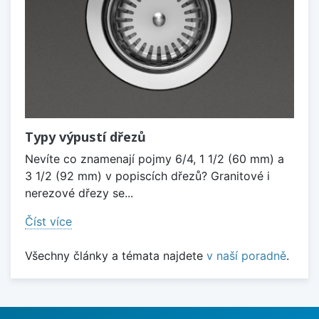
Typy výpustí dřezů
Nevíte co znamenají pojmy 6/4, 1 1/2 (60 mm) a
3 1/2 (92 mm) v popiscích dřezů? Granitové i
nerezové dřezy se...
Číst více
Všechny články a témata najdete
v naší poradně
.