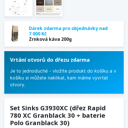
Dárek zdarma pro objednávky nad
7 000 Kč
Zrnková káva 200g
Vrtání otvorů do dřezu zdarma
Je to jednoduché - vložíte produkt do košíku a v
košíku si můžete naklikat, kam máme vyvrtat
otvory.
Set Sinks G3930XC (dřez Rapid
780 XC Granblack 30 + baterie
Polo Granblack 30)