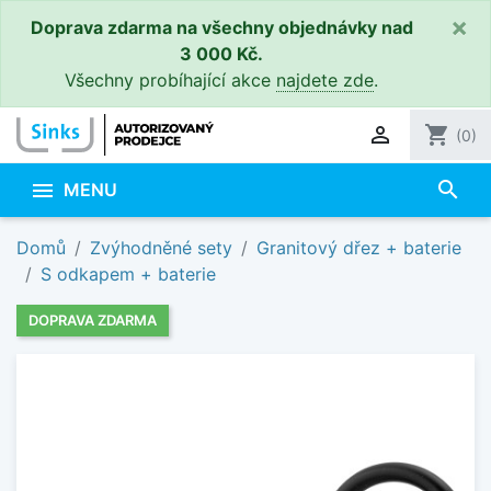
×
Doprava zdarma na všechny objednávky nad
3 000 Kč.
Všechny probíhající akce
najdete zde
.

shopping_cart
(0)
search

MENU
Domů
Zvýhodněné sety
Granitový dřez + baterie
S odkapem + baterie
DOPRAVA ZDARMA