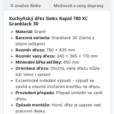
O značce Sinks
Možnosti a ceny dopravy
Kuchyňský dřez Sinks Rapid 780 XC
Granblack 30
Materiál:
Granit
Barevná varianta:
Granblack 30 (černá s
bílými tečkami)
Rozměr dřezu:
780 x 435 mm
Rozměr vany dřezu:
340 x 385 x 170 mm
Minimální šířka skříňky:
450 mm
Orientace dřezu:
Otočný, vana dřezu může
být vlevo i vpravo
Excentrické ovládání výpusti - výpusť se
zavírá a otevírá otočením knoflíku na dřezu.
Provedení přepadu:
Přepad umístěn ve vaně
dřezu
Způsob montáže:
Horní, dřez je usazen nad
pracovní desku