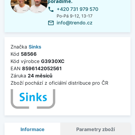
poradíme.
+420 731 979 570
phone
Po-Pá 9-12, 13-17
info@trendo.cz
mail_outline
Značka
Sinks
Kód
58566
Kód výrobce
G3930XC
EAN
8596142052561
Záruka
24 měsíců
Zboží pochází z oficiální distribuce pro ČR
Informace
Parametry zboží