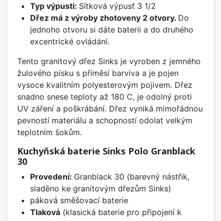
Typ výpusti:
Sítková výpusť 3 1/2
Dřez má z výroby zhotoveny 2 otvory.
Do
jednoho otvoru si dáte baterii a do druhého
excentrické ovládání.
Tento granitový dřez Sinks je vyroben z jemného
žulového písku s příměsí barviva a je pojen
vysoce kvalitním polyesterovým pojivem. Dřez
snadno snese teploty až 180 C, je odolný proti
UV záření a poškrábání. Dřez vyniká mimořádnou
pevností materiálu a schopností odolat velkým
teplotním šokům.
Kuchyňská baterie Sinks Polo Granblack
30
Provedení:
Granblack 30 (barevný nástřik,
sladěno ke granitovým dřezům Sinks)
páková směšovací baterie
Tlaková
(klasická baterie pro připojení k