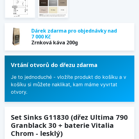
Dárek zdarma pro objednávky nad
7 000 Kč
Zrnková káva 200g
Vrtání otvorů do dřezu zdarma
Je to jednoduché - vložíte produkt do košíku a v
košíku si můžete naklikat, kam máme vyvrtat
otvory.
Set Sinks G11830 (dřez Ultima 790
Granblack 30 + baterie Vitalia
Chrom - lesklý)