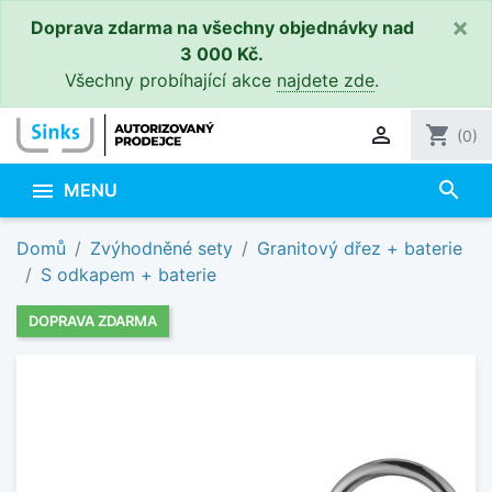
×
Doprava zdarma na všechny objednávky nad
3 000 Kč.
Všechny probíhající akce
najdete zde
.

shopping_cart
(0)
search

MENU
Domů
Zvýhodněné sety
Granitový dřez + baterie
S odkapem + baterie
DOPRAVA ZDARMA