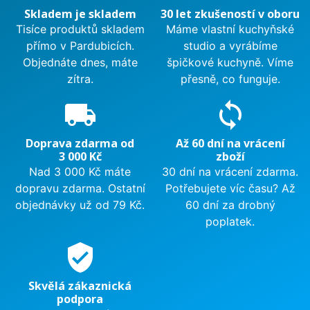
Skladem je skladem
30 let zkušeností v oboru
Tisíce produktů skladem
Máme vlastní kuchyňské
přímo v Pardubicích.
studio a vyrábíme
Objednáte dnes, máte
špičkové kuchyně. Víme
zítra.
přesně, co funguje.
local_shipping
sync
Doprava zdarma od
Až 60 dní na vrácení
3 000 Kč
zboží
Nad 3 000 Kč máte
30 dní na vrácení zdarma.
dopravu zdarma. Ostatní
Potřebujete víc času? Až
objednávky už od 79 Kč.
60 dní za drobný
poplatek.
verified_user
Skvělá zákaznická
podpora