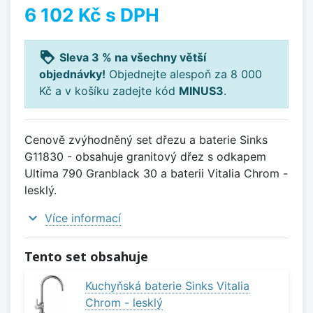
6 102 Kč
s DPH
loyalty
Sleva 3 % na všechny větší
objednávky!
Objednejte alespoň za 8 000
Kč a v košíku zadejte kód
MINUS3
.
Cenově zvýhodněný set dřezu a baterie Sinks
G11830 - obsahuje granitový dřez s odkapem
Ultima 790 Granblack 30 a baterii Vitalia Chrom -
lesklý.
expand_more
Více informací
Tento set obsahuje
Kuchyňská baterie Sinks Vitalia
Chrom - lesklý