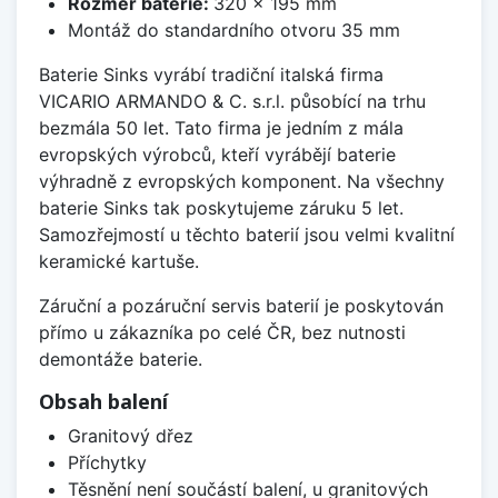
Rozměr baterie:
320 x 195 mm
Montáž do standardního otvoru 35 mm
Baterie Sinks vyrábí tradiční italská firma
VICARIO ARMANDO & C. s.r.l. působící na trhu
bezmála 50 let. Tato firma je jedním z mála
evropských výrobců, kteří vyrábějí baterie
výhradně z evropských komponent. Na všechny
baterie Sinks tak poskytujeme záruku 5 let.
Samozřejmostí u těchto baterií jsou velmi kvalitní
keramické kartuše.
Záruční a pozáruční servis baterií je poskytován
přímo u zákazníka po celé ČR, bez nutnosti
demontáže baterie.
Obsah balení
Granitový dřez
Příchytky
Těsnění není součástí balení, u granitových