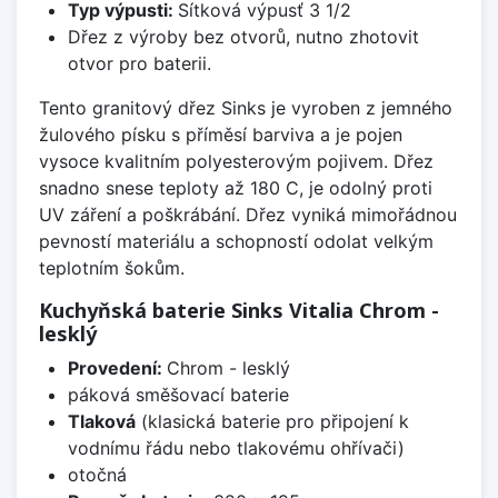
Typ výpusti:
Sítková výpusť 3 1/2
Dřez z výroby bez otvorů, nutno zhotovit
otvor pro baterii.
Tento granitový dřez Sinks je vyroben z jemného
žulového písku s příměsí barviva a je pojen
vysoce kvalitním polyesterovým pojivem. Dřez
snadno snese teploty až 180 C, je odolný proti
UV záření a poškrábání. Dřez vyniká mimořádnou
pevností materiálu a schopností odolat velkým
teplotním šokům.
Kuchyňská baterie Sinks Vitalia Chrom -
lesklý
Provedení:
Chrom - lesklý
páková směšovací baterie
Tlaková
(klasická baterie pro připojení k
vodnímu řádu nebo tlakovému ohřívači)
otočná