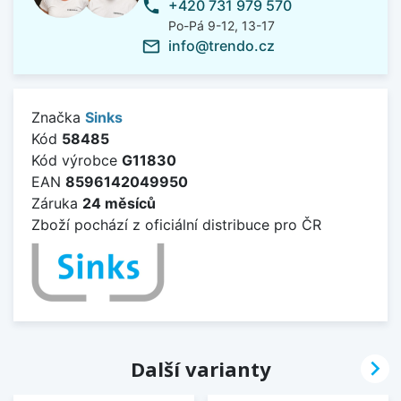
+420 731 979 570
phone
Po-Pá 9-12, 13-17
info@trendo.cz
mail_outline
Značka
Sinks
Kód
58485
Kód výrobce
G11830
EAN
8596142049950
Záruka
24 měsíců
Zboží pochází z oficiální distribuce pro ČR

Další varianty