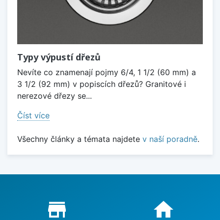
Typy výpustí dřezů
Nevíte co znamenají pojmy 6/4, 1 1/2 (60 mm) a
3 1/2 (92 mm) v popiscích dřezů? Granitové i
nerezové dřezy se...
Číst více
Všechny články a témata najdete
v naší poradně
.
Proč nakupovat u nás?
store_mall_directory
home