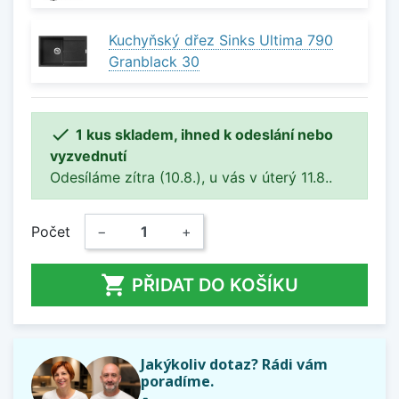
Kuchyňský dřez Sinks Ultima 790
Granblack 30

1 kus skladem, ihned k odeslání nebo
vyzvednutí
Odesíláme zítra (10.8.), u vás v úterý 11.8..
Počet
−
+

PŘIDAT DO KOŠÍKU
Jakýkoliv dotaz? Rádi vám
poradíme.