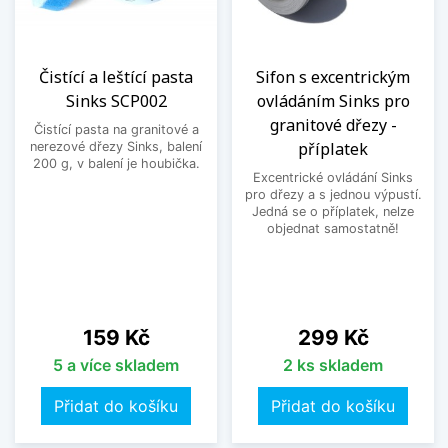
Čistící a leštící pasta
Sifon s excentrickým
Sinks SCP002
ovládáním Sinks pro
granitové dřezy -
Čistící pasta na granitové a
příplatek
nerezové dřezy Sinks, balení
200 g, v balení je houbička.
Excentrické ovládání Sinks
pro dřezy a s jednou výpustí.
Jedná se o příplatek, nelze
objednat samostatně!
Cena
Cena
159 Kč
299 Kč
5 a více skladem
2 ks skladem
Přidat do košíku
Přidat do košíku