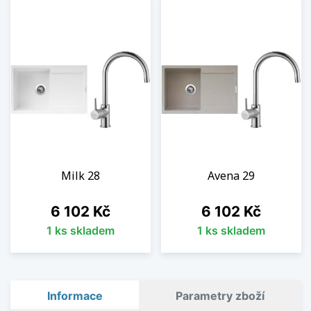
Milk 28
Avena 29
Cena
Cena
6 102 Kč
6 102 Kč
1 ks skladem
1 ks skladem
Informace
Parametry zboží