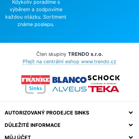
Kdykoliv poradíme s
výběrem a zodpovíme
každou otázku. Sortiment
známe poslepu.
Člen skupiny
TRENDO s.r.o.
Přejít na centrální eshop www.trendo.cz
AUTORIZOVANÝ PRODEJCE SINKS
DŮLEŽITÉ INFORMACE
MŮJ ÚČET